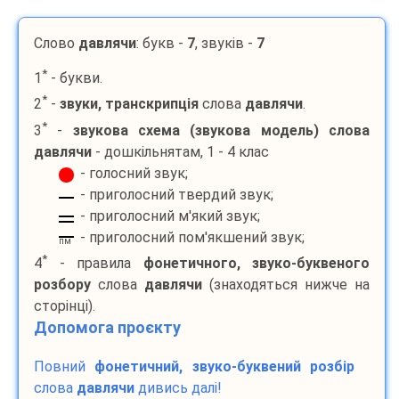
Слово
давлячи
: букв -
7
, звуків -
7
*
1
- букви.
*
2
-
звуки, транскрипція
слова
давлячи
.
*
3
-
звукова схема (звукова модель) слова
давлячи
- дошкільнятам, 1 - 4 клас
- голосний звук;
- приголосний твердий звук;
- приголосний м'який звук;
- приголосний пом'якшений звук;
пм
*
4
- правила
фонетичного, звуко-буквеного
розбору
слова
давлячи
(знаходяться нижче на
сторінці).
Допомога проєкту
Повний
фонетичний, звуко-буквений розбір
слова
давлячи
дивись далі!