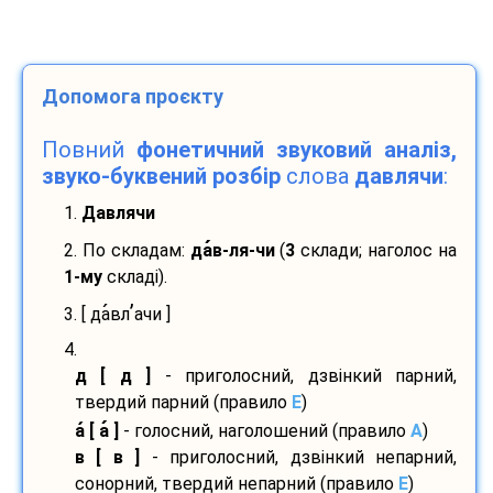
Допомога проєкту
Повний
фонетичний звуковий аналіз,
звуко-буквений розбір
слова
давлячи
:
1.
Давлячи
2. По складам:
да
в-
ля-
чи
(
3
склади; наголос на
1-му
складі).
’
3. [ да
вл
ачи ]
4.
д [ д ]
- приголосний, дзвінкий парний,
твердий парний (правило
E
)
а
[ а
]
- голосний, наголошений (правило
A
)
в [ в ]
- приголосний, дзвінкий непарний,
сонорний, твердий непарний (правило
E
)