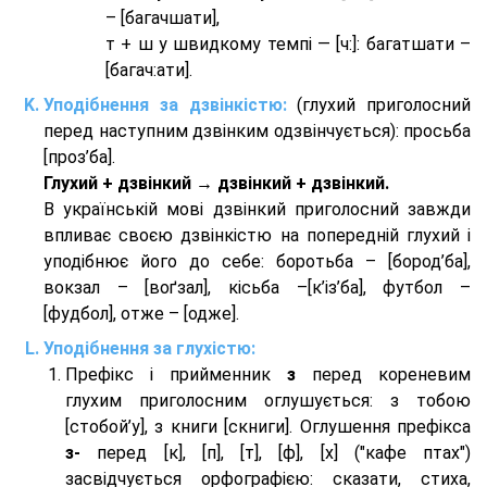
– [багачшати],
т + ш у швидкому темпі — [ч:]: багатшати –
[багач:ати].
Уподібнення за дзвінкістю:
(глухий приголосний
перед наступним дзвінким одзвінчується): просьба
[проз’ба].
Глухий + дзвінкий → дзвінкий + дзвінкий.
В українській мові дзвінкий приголосний завжди
впливає своєю дзвінкістю на попередній глухий і
уподібнює його до себе: боротьба – [бород’ба],
вокзал – [воґзал], кісьба –[к’із’ба], футбол –
[фудбол], отже – [одже].
Уподібнення за глухістю:
Префікс і прийменник
з
перед кореневим
глухим приголосним оглушується: з тобою
[стобой’у], з книги [скниги]. Оглушення префікса
з-
перед [к], [п], [т], [ф], [х] ("кафе птах")
засвідчується орфографією: сказати, стиха,