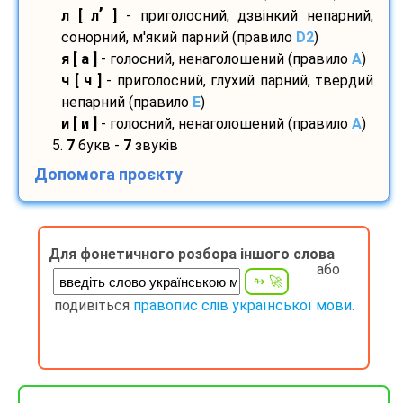
’
л [ л
]
- приголосний, дзвінкий непарний,
сонорний, м'який парний (правило
D2
)
я [ а ]
- голосний, ненаголошений (правило
A
)
ч [ ч ]
- приголосний, глухий парний, твердий
непарний (правило
E
)
и [ и ]
- голосний, ненаголошений (правило
A
)
5.
7
букв -
7
звуків
Допомога проєкту
Для фонетичного розбора іншого слова
або
подивіться
правопис слів української мови.