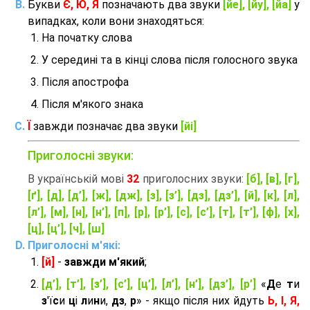
Букви
Є, Ю, Я
позначають два звуки
[йе], [йу], [йа]
у
випадках, коли вони знаходяться:
На початку слова
У середині та в кінці слова після голосного звука
Після апострофа
Після м'якого знака
Ї
завжди позначає два звуки
[йі]
Приголосні звуки:
В українській мові
32
приголосних звуки:
[б], [в], [г],
[ґ], [д], [д’], [ж], [дж], [з], [з’], [дз], [дз’], [й], [к], [л],
[л’], [м], [н], [н’], [п], [р], [р’], [с], [с’], [т], [т’], [ф], [х],
[ц], [ц’], [ч], [ш]
Приголосні м'які:
[й]
-
завжди м'який
;
[д’], [т’], [з’], [с’], [ц’], [л’], [н’], [дз’], [р’]
«
Д
е
т
и
з
'ї
с
и
ц
і
л
и
н
и,
дз
,
р
» - якщо після них йдуть
Ь, І, Я,