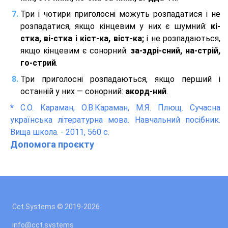
Три і чотири приголосні можуть розпадатися і не
розпадатися, якщо кінцевим у них є шумний:
кі-
стка, ві-стка і кіст-ка, віст-ка;
і не розпадаються,
якщо кінцевим є сонорний:
за-здрі-сний, на-стрій,
го-стрий
.
Три приголосні розпадаються, якщо перший і
останній у них — сонорний:
акорд-ний
.
*
С.О. Караман, О.В.Караман, М.Я. Плющ. Сучасна
українська літературна мова. Навчальний посібник.
Вища школа. - 2011, 560 с.
Допомога проєкту
Cct.Systems © 2019
-2026
info@cct.systems