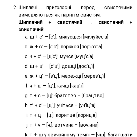
Шиплячі приголосні перед свистячими
вимовляються як парні їм свистячі.
Шиплячий + свистячий → свистячий +
свистячий
:
ш + с’ — [с’:]: милуєшся [милуйес:а]
ж + с’ — [з’с’]: поріжся [пор’із’с’а]
ч + с’ — [ц’с’]: мучся [муц’с’а]
ш + ц’ — [с’ц’]: дошці [дос’ц’і]
ж + ц’ — [з’ц’]: мережці [мерез’ц’і]
ч + ц’ — [ц’:]: качці [кац’:і]
т + с — [ц]: братство – [брaцтво]
т’ + с’— [ц’:]: учіться – [уч’іц’:a]
т + ц — [ц:]: коритце [кориц:е]
т + ч — [ч:]: вотчина – [вoч:ина]
т + ш у звичайному темпі — [чш]: багатшати