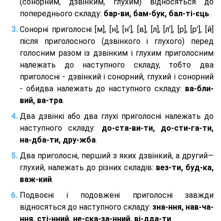
(сонорним, дзвінким, глухим) відносяться до
попереднього складу:
бар-ви, бам-бук, бал-ті-єць
.
Сонорні приголосні [м], [н], [н’], [в], [л], [л’], [р], [р’], [й]
після приголосного (дзвінкого і глухого) перед
голосним разом із дзвінким і глухим приголосним
належать до наступного складу, тобто два
приголосні - дзвінкий і сонорний, глухий і сонорний
- обидва належать до наступного складу:
ва-бли-
вий, ва-тра
.
Два дзвінкі або два глухі приголосні належать до
наступного складу:
до-ста-ви-ти, до-сти-га-ти,
на-дба-ти, дру-жба
.
Два приголосні, перший з яких дзвінкий, а другий—
глухий, належать до різних складів:
вез-ти, буд-ка,
важ-кий
.
Подвоєні і подовжені приголосні завжди
відносяться до наступного складу:
зна-ння, нав-ча-
ння, сті-нний, не-ска-за-нний, ві-дда-ти
.