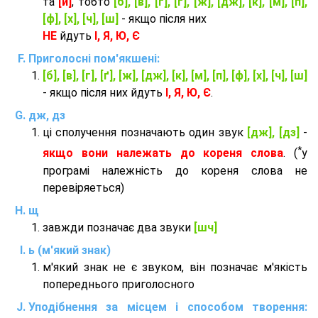
та
[й]
, тобто
[б], [в], [г], [ґ], [ж], [дж], [к], [м], [п],
[ф], [х], [ч], [ш]
- якщо після них
НЕ
йдуть
І, Я, Ю, Є
Приголосні пом'якшені:
[б], [в], [г], [ґ], [ж], [дж], [к], [м], [п], [ф], [х], [ч], [ш]
- якщо після них йдуть
І, Я, Ю, Є
.
дж, дз
ці сполучення позначають один звук
[дж], [дз]
-
*
якщо вони належать до кореня слова
. (
у
програмі належність до кореня слова не
перевіряеться)
щ
завжди позначає два звуки
[шч]
ь (м'який знак)
м'який знак не є звуком, він позначає м'якість
попереднього приголосного
Уподібнення за місцем і способом творення: