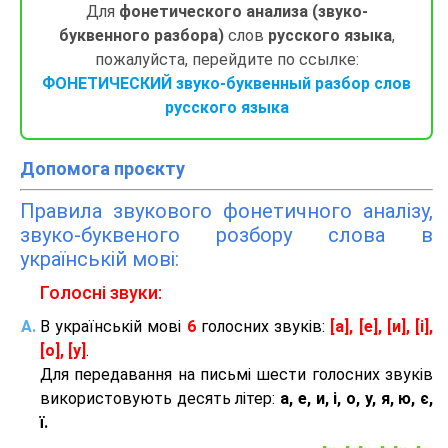
Для
фонетического анализа (звуко-
буквенного разбора)
слов
русского языка
,
пожалуйста, перейдите по ссылке:
ФОНЕТИЧЕСКИЙ звуко-буквенный разбор слов
русского языка
Допомога проєкту
Правила звукового фонетичного аналізу,
звуко-буквеного розбору слова в
українській мові:
Голосні звуки:
В українській мові
6
голосних звуків:
[а], [е], [и], [і],
[о], [у]
.
Для передавання на письмі шести голосних звуків
використовують десять літер:
а, е, и, і, о, у, я, ю, є,
ї.