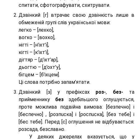
спитати, сфотографувати, схитрувати.
Дзвінкий [г] втрачає свою дзвінкість лише в
обмеженій групі слів української мови:
легко – [лехко],
вогко – [вохко],
нігті – [н’іхт’і],
кігті – [к’іхт’і],
дігтяр – [д’іхт’ар],
дьогтю – [д’охт’у],
бігцем – [б’іхцем].
Ці слова потрібно запам’ятати.
Дзвінкий [з] у префіксах
роз-
,
без-
та
прийменнику
без
здебільшого оглушується,
проте можлива подвійна вимова: [безпeчно] і
[беспeчно] , [розпuска] і [роспuска], [без тeбе] і
[бес тeбе]. Перед [с] оглушення не відбувається:
розсада, безславно.
У деяких джерелах вказується, що у