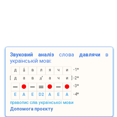
Звуковий аналіз
слова
давлячи
в
українській мові:
-1*
д
в
л
я
ч
и
а
’
[
д
а
в
а
ч
и
]
-2*
л
-3*
-4*
E
A
E
D2
A
E
A
правопис слів української мови
Допомога проєкту