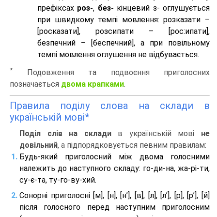
префіксах
роз-
,
без-
кінцевий з- оглушується
при швидкому темпі мовлення: розказати –
[росказати], розсипати – [роc:ипати],
безпечний – [беспечний], а при повільному
темпі мовлення оглушення не відбувається.
*
Подовження та подвоєння приголосних
позначається
двома крапками
.
Правила поділу слова на склади в
українській мові*
Поділ слів на склади
в українській мові
не
довільний
, а підпорядковується певним правилам:
Будь-який приголосний між двома голосними
належить до наступного складу: го-ди-на, жа-рі-ти,
су-є-та, ту-го-ву-хий.
Сонорні приголосні [м], [н], [н’], [в], [л], [л’], [р], [р’], [й]
після голосного перед наступним приголосним