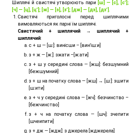
Шиплячі й свистячі утворюють пари
[ш] — [c], [с’];
[ч] — [ц], [ц’]; [ж] — [з], [з’]; [дж] — [дз], [дз’]
.
Свистячі приголосні перед шиплячими
вимовляються як парні їм шиплячі.
Cвистячий + шиплячий → шиплячий +
шиплячий
:
с + ш — [ш:]: винісши – [вин’іш:и]
з + ж — [ж:]: зжати –[ж:ати]
з + ш у середині слова — [жш]: безшумний
[бежшумний]
з + ш на початку слова — [жш] → [ш:]: зшити
[ш:ити]
з + ч у середині слова — [жч]: безчинство –
[бежчинство]
з + ч на початку слова — [шч]: зчепити
[шчеипити]
з + дж — [ждж]: з джерела [жджерела]