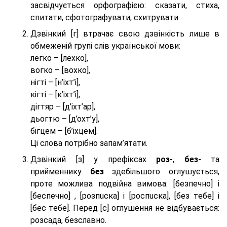
засвідчується орфографією: сказати, стиха,
спитати, сфотографувати, схитрувати.
Дзвінкий [г] втрачає свою дзвінкість лише в
обмеженій групі слів української мови:
легко – [лехко],
вогко – [вохко],
нігті – [н’іхт’і],
кігті – [к’іхт’і],
дігтяр – [д’іхт’ар],
дьогтю – [д’охт’у],
бігцем – [б’іхцем].
Ці слова потрібно запам’ятати.
Дзвінкий [з] у префіксах
роз-
,
без-
та
прийменнику
без
здебільшого оглушується,
проте можлива подвійна вимова: [безпeчно] і
[беспeчно] , [розпuска] і [роспuска], [без тeбе] і
[бес тeбе]. Перед [с] оглушення не відбувається:
розсада, безславно.