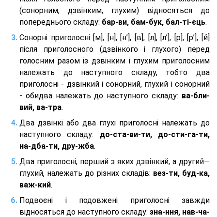
(сонорним, дзвінким, глухим) відносяться до
попереднього складу:
бар-ви, бам-бук, бал-ті-єць
.
Сонорні приголосні [м], [н], [н’], [в], [л], [л’], [р], [р’], [й]
після приголосного (дзвінкого і глухого) перед
голосним разом із дзвінким і глухим приголосним
належать до наступного складу, тобто два
приголосні - дзвінкий і сонорний, глухий і сонорний
- обидва належать до наступного складу:
ва-бли-
вий, ва-тра
.
Два дзвінкі або два глухі приголосні належать до
наступного складу:
до-ста-ви-ти, до-сти-га-ти,
на-дба-ти, дру-жба
.
Два приголосні, перший з яких дзвінкий, а другий—
глухий, належать до різних складів:
вез-ти, буд-ка,
важ-кий
.
Подвоєні і подовжені приголосні завжди
відносяться до наступного складу:
зна-ння, нав-ча-