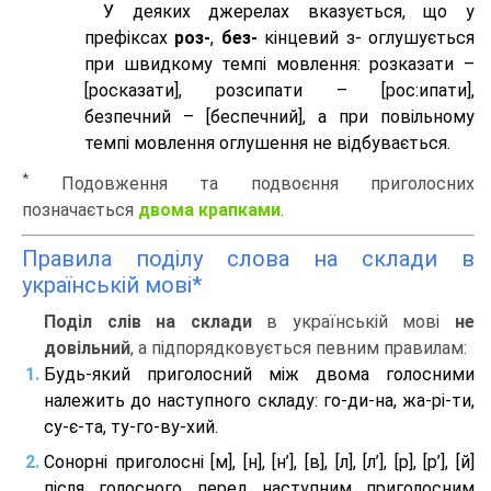
У деяких джерелах вказується, що у
префіксах
роз-
,
без-
кінцевий з- оглушується
при швидкому темпі мовлення: розказати –
[росказати], розсипати – [роc:ипати],
безпечний – [беспечний], а при повільному
темпі мовлення оглушення не відбувається.
*
Подовження та подвоєння приголосних
позначається
двома крапками
.
Правила поділу слова на склади в
українській мові*
Поділ слів на склади
в українській мові
не
довільний
, а підпорядковується певним правилам:
Будь-який приголосний між двома голосними
належить до наступного складу: го-ди-на, жа-рі-ти,
су-є-та, ту-го-ву-хий.
Сонорні приголосні [м], [н], [н’], [в], [л], [л’], [р], [р’], [й]
після голосного перед наступним приголосним