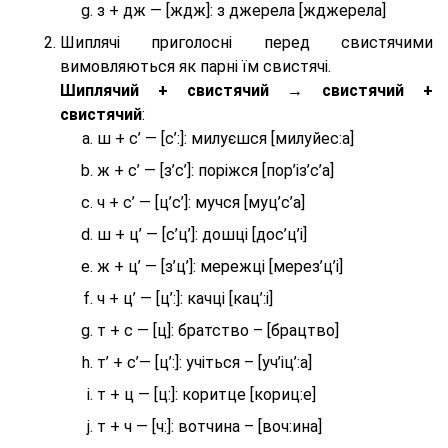
з + дж — [ждж]: з джерела [жджерела]
Шиплячі приголосні перед свистячими
вимовляються як парні їм свистячі.
Шиплячий + свистячий → свистячий +
свистячий
:
ш + с’ — [с’:]: милуєшся [милуйес:а]
ж + с’ — [з’с’]: поріжся [пор’із’с’а]
ч + с’ — [ц’с’]: мучся [муц’с’а]
ш + ц’ — [с’ц’]: дошці [дос’ц’і]
ж + ц’ — [з’ц’]: мережці [мерез’ц’і]
ч + ц’ — [ц’:]: качці [кац’:і]
т + с — [ц]: братство – [брaцтво]
т’ + с’— [ц’:]: учіться – [уч’іц’:a]
т + ц — [ц:]: коритце [кориц:е]
т + ч — [ч:]: вотчина – [вoч:ина]