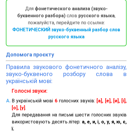
Для
фонетического анализа (звуко-
буквенного разбора)
слов
русского языка
,
пожалуйста, перейдите по ссылке:
ФОНЕТИЧЕСКИЙ звуко-буквенный разбор слов
русского языка
Допомога проєкту
Правила звукового фонетичного аналізу,
звуко-буквеного розбору слова в
українській мові:
Голосні звуки:
В українській мові
6
голосних звуків:
[а], [е], [и], [і],
[о], [у]
.
Для передавання на письмі шести голосних звуків
використовують десять літер:
а, е, и, і, о, у, я, ю, є,
ї.