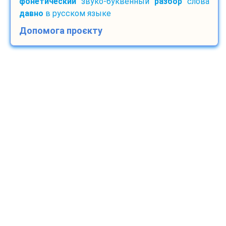
фонетический
звуко-буквенный
разбор
слова
давно
в русском языке
Допомога проєкту