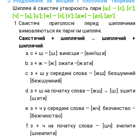
Уподібнення за місцем і способом творення:
Шиплячі й свистячі утворюють пари
[ш] — [c], [с’];
[ч] — [ц], [ц’]; [ж] — [з], [з’]; [дж] — [дз], [дз’]
.
Свистячі приголосні перед шиплячими
вимовляються як парні їм шиплячі.
Cвистячий + шиплячий → шиплячий +
шиплячий
:
с + ш — [ш:]: винісши – [вин’іш:и]
з + ж — [ж:]: зжати –[ж:ати]
з + ш у середині слова — [жш]: безшумний
[бежшумний]
з + ш на початку слова — [жш] → [ш:]: зшити
[ш:ити]
з + ч у середині слова — [жч]: безчинство –
[бежчинство]
з + ч на початку слова — [шч]: зчепити
[шчеипити]