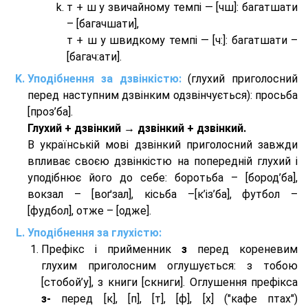
т + ш у звичайному темпі — [чш]: багатшати
– [багачшати],
т + ш у швидкому темпі — [ч:]: багатшати –
[багач:ати].
Уподібнення за дзвінкістю:
(глухий приголосний
перед наступним дзвінким одзвінчується): просьба
[проз’ба].
Глухий + дзвінкий → дзвінкий + дзвінкий.
В українській мові дзвінкий приголосний завжди
впливає своєю дзвінкістю на попередній глухий і
уподібнює його до себе: боротьба – [бород’ба],
вокзал – [воґзал], кісьба –[к’із’ба], футбол –
[фудбол], отже – [одже].
Уподібнення за глухістю:
Префікс і прийменник
з
перед кореневим
глухим приголосним оглушується: з тобою
[стобой’у], з книги [скниги]. Оглушення префікса
з-
перед [к], [п], [т], [ф], [х] ("кафе птах")