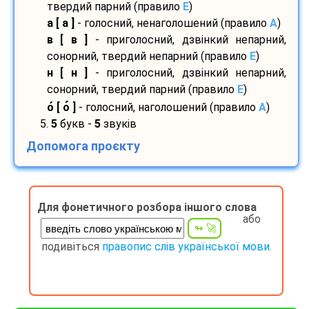
твердий парний (правило
E
)
а [ а ]
- голосний, ненаголошений (правило
A
)
в [ в ]
- приголосний, дзвінкий непарний,
сонорний, твердий непарний (правило
E
)
н [ н ]
- приголосний, дзвінкий непарний,
сонорний, твердий парний (правило
E
)
о
[ о
]
- голосний, наголошений (правило
A
)
5.
5
букв -
5
звуків
Допомога проєкту
Для фонетичного розбора іншого слова
або
подивіться
правопис слів української мови.