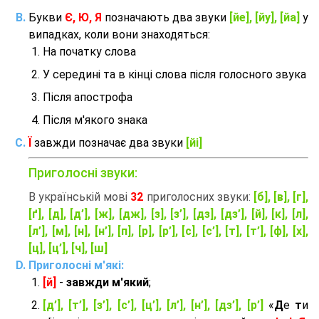
Букви
Є, Ю, Я
позначають два звуки
[йе], [йу], [йа]
у
випадках, коли вони знаходяться:
На початку слова
У середині та в кінці слова після голосного звука
Після апострофа
Після м'якого знака
Ї
завжди позначає два звуки
[йі]
Приголосні звуки:
В українській мові
32
приголосних звуки:
[б], [в], [г],
[ґ], [д], [д’], [ж], [дж], [з], [з’], [дз], [дз’], [й], [к], [л],
[л’], [м], [н], [н’], [п], [р], [р’], [с], [с’], [т], [т’], [ф], [х],
[ц], [ц’], [ч], [ш]
Приголосні м'які:
[й]
-
завжди м'який
;
[д’], [т’], [з’], [с’], [ц’], [л’], [н’], [дз’], [р’]
«
Д
е
т
и