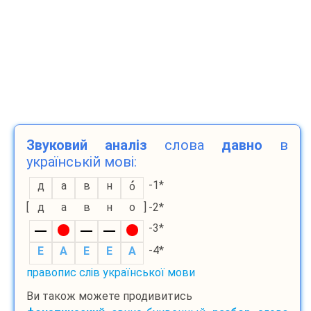
Звуковий аналіз
слова
давно
в
українській мові:
-1*
д
а
в
н
о
[
д
а
в
н
о
]
-2*
-3*
-4*
E
A
E
E
A
правопис слів української мови
Ви також можете продивитись