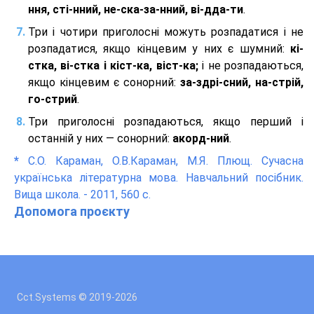
ння, сті-нний, не-ска-за-нний, ві-дда-ти
.
Три і чотири приголосні можуть розпадатися і не
розпадатися, якщо кінцевим у них є шумний:
кі-
стка, ві-стка і кіст-ка, віст-ка;
і не розпадаються,
якщо кінцевим є сонорний:
за-здрі-сний, на-стрій,
го-стрий
.
Три приголосні розпадаються, якщо перший і
останній у них — сонорний:
акорд-ний
.
*
С.О. Караман, О.В.Караман, М.Я. Плющ. Сучасна
українська літературна мова. Навчальний посібник.
Вища школа. - 2011, 560 с.
Допомога проєкту
Cct.Systems © 2019
-2026