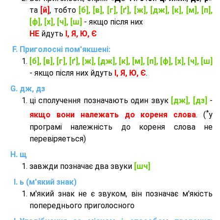
та
[й]
, тобто
[б], [в], [г], [ґ], [ж], [дж], [к], [м], [п],
[ф], [х], [ч], [ш]
- якщо після них
НЕ
йдуть
І, Я, Ю, Є
Приголосні пом'якшені:
[б], [в], [г], [ґ], [ж], [дж], [к], [м], [п], [ф], [х], [ч], [ш]
- якщо після них йдуть
І, Я, Ю, Є
.
дж, дз
ці сполучення позначають один звук
[дж], [дз]
-
*
якщо вони належать до кореня слова
. (
у
програмі належність до кореня слова не
перевіряеться)
щ
завжди позначає два звуки
[шч]
ь (м'який знак)
м'який знак не є звуком, він позначає м'якість
попереднього приголосного