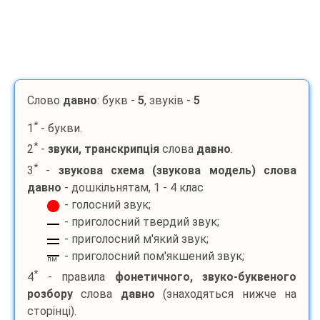
Слово
давно
: букв -
5
, звуків -
5
*
1
- букви.
*
2
-
звуки, транскрипція
слова
давно
.
*
3
-
звукова схема (звукова модель) слова
давно
- дошкільнятам, 1 - 4 клас
- голосний звук;
- приголосний твердий звук;
- приголосний м'який звук;
- приголосний пом'якшений звук;
пм
*
4
- правила
фонетичного, звуко-буквеного
розбору
слова
давно
(знаходяться нижче на
сторінці).