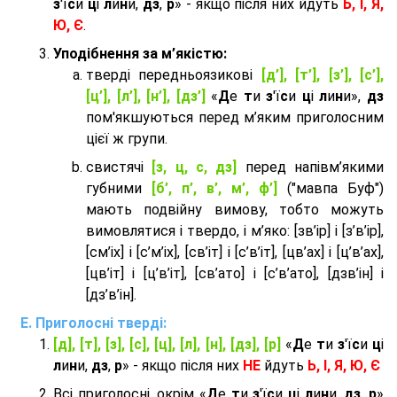
з
'ї
с
и
ц
і
л
и
н
и,
дз
,
р
» - якщо після них йдуть
Ь, І, Я,
Ю, Є
.
Уподібнення за м’якістю:
тверді передньоязикові
[д’], [т’], [з’], [с’],
[ц’], [л’], [н’], [дз’]
«
Д
е
т
и
з
'ї
с
и
ц
і
л
и
н
и»,
дз
пом'якшуються перед м’яким приголосним
цієї ж групи.
cвистячі
[з, ц, с, дз]
перед напівм’якими
губними
[б’, п’, в’, м’, ф’]
("мавпа Буф")
мають подвійну вимову, тобто можуть
вимовлятися і твердо, і м’яко: [зв’ір] і [з’в’ір],
[см’іх] і [с’м’іх], [св’іт] і [с’в’іт], [цв’ах] і [ц’в’ах],
[цв’іт] і [ц’в’іт], [св’ато] і [с’в’ато], [дзв’iн] і
[дз’в’iн].
Приголосні тверді:
[д], [т], [з], [с], [ц], [л], [н], [дз], [р]
«
Д
е
т
и
з
'ї
с
и
ц
і
л
и
н
и,
дз
,
р
» - якщо після них
НЕ
йдуть
Ь, І, Я, Ю, Є
Всі приголосні, окрім «
Д
е
т
и
з
'ї
с
и
ц
і
л
и
н
и,
дз
,
р
»