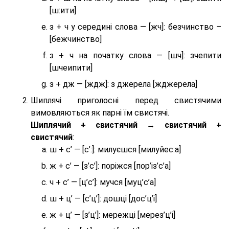
[ш:ити]
з + ч у середині слова — [жч]: безчинство –
[бежчинство]
з + ч на початку слова — [шч]: зчепити
[шчеипити]
з + дж — [ждж]: з джерела [жджерела]
Шиплячі приголосні перед свистячими
вимовляються як парні їм свистячі.
Шиплячий + свистячий → свистячий +
свистячий
:
ш + с’ — [с’:]: милуєшся [милуйес:а]
ж + с’ — [з’с’]: поріжся [пор’із’с’а]
ч + с’ — [ц’с’]: мучся [муц’с’а]
ш + ц’ — [с’ц’]: дошці [дос’ц’і]
ж + ц’ — [з’ц’]: мережці [мерез’ц’і]