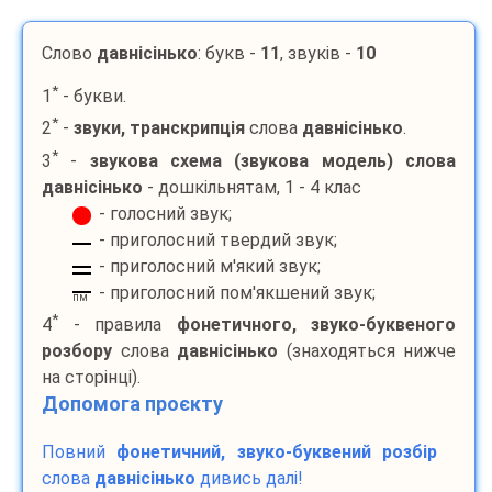
Слово
давнісінько
: букв -
11
, звуків -
10
*
1
- букви.
*
2
-
звуки, транскрипція
слова
давнісінько
.
*
3
-
звукова схема (звукова модель) слова
давнісінько
- дошкільнятам, 1 - 4 клас
- голосний звук;
- приголосний твердий звук;
- приголосний м'який звук;
- приголосний пом'якшений звук;
пм
*
4
- правила
фонетичного, звуко-буквеного
розбору
слова
давнісінько
(знаходяться нижче
на сторінці).
Допомога проєкту
Повний
фонетичний, звуко-буквений розбір
слова
давнісінько
дивись далі!