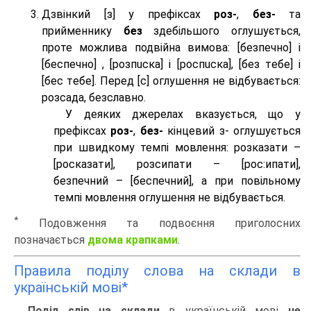
Дзвінкий [з] у префіксах
роз-
,
без-
та
прийменнику
без
здебільшого оглушується,
проте можлива подвійна вимова: [безпeчно] і
[беспeчно] , [розпuска] і [роспuска], [без тeбе] і
[бес тeбе]. Перед [с] оглушення не відбувається:
розсада, безславно.
У деяких джерелах вказується, що у
префіксах
роз-
,
без-
кінцевий з- оглушується
при швидкому темпі мовлення: розказати –
[росказати], розсипати – [роc:ипати],
безпечний – [беспечний], а при повільному
темпі мовлення оглушення не відбувається.
*
Подовження та подвоєння приголосних
позначається
двома крапками
.
Правила поділу слова на склади в
українській мові*
Поділ слів на склади
в українській мові
не