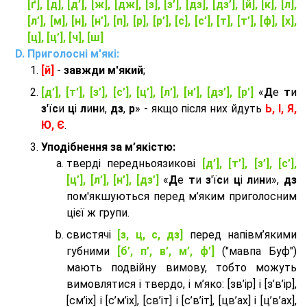
[ґ], [д], [д’], [ж], [дж], [з], [з’], [дз], [дз’], [й], [к], [л],
[л’], [м], [н], [н’], [п], [р], [р’], [с], [с’], [т], [т’], [ф], [х],
[ц], [ц’], [ч], [ш]
Приголосні м'які:
[й]
-
завжди м'який
;
[д’], [т’], [з’], [с’], [ц’], [л’], [н’], [дз’], [р’]
«
Д
е
т
и
з
'ї
с
и
ц
і
л
и
н
и,
дз
,
р
» - якщо після них йдуть
Ь, І, Я,
Ю, Є
.
Уподібнення за м’якістю:
тверді передньоязикові
[д’], [т’], [з’], [с’],
[ц’], [л’], [н’], [дз’]
«
Д
е
т
и
з
'ї
с
и
ц
і
л
и
н
и»,
дз
пом'якшуються перед м’яким приголосним
цієї ж групи.
cвистячі
[з, ц, с, дз]
перед напівм’якими
губними
[б’, п’, в’, м’, ф’]
("мавпа Буф")
мають подвійну вимову, тобто можуть
вимовлятися і твердо, і м’яко: [зв’ір] і [з’в’ір],
[см’іх] і [с’м’іх], [св’іт] і [с’в’іт], [цв’ах] і [ц’в’ах],