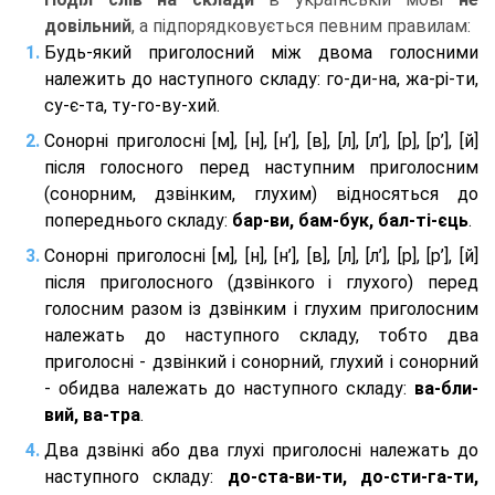
довільний
, а підпорядковується певним правилам:
Будь-який приголосний між двома голосними
належить до наступного складу: го-ди-на, жа-рі-ти,
су-є-та, ту-го-ву-хий.
Сонорні приголосні [м], [н], [н’], [в], [л], [л’], [р], [р’], [й]
після голосного перед наступним приголосним
(сонорним, дзвінким, глухим) відносяться до
попереднього складу:
бар-ви, бам-бук, бал-ті-єць
.
Сонорні приголосні [м], [н], [н’], [в], [л], [л’], [р], [р’], [й]
після приголосного (дзвінкого і глухого) перед
голосним разом із дзвінким і глухим приголосним
належать до наступного складу, тобто два
приголосні - дзвінкий і сонорний, глухий і сонорний
- обидва належать до наступного складу:
ва-бли-
вий, ва-тра
.
Два дзвінкі або два глухі приголосні належать до
наступного складу:
до-ста-ви-ти, до-сти-га-ти,