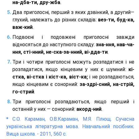
на-дба-ти, дру-жба
.
Два приголосні, перший з яких дзвінкий, а другий—
глухий, належать до різних складів:
вез-ти, буд-ка,
важ-кий
.
Подвоєні і подовжені приголосні завжди
відносяться до наступного складу:
зна-ння, нав-ча-
ння, сті-нний, не-ска-за-нний, ві-дда-ти
.
Три і чотири приголосні можуть розпадатися і не
розпадатися, якщо кінцевим у них є шумний:
кі-
стка, ві-стка і кіст-ка, віст-ка;
і не розпадаються,
якщо кінцевим є сонорний:
за-здрі-сний, на-стрій,
го-стрий
.
Три приголосні розпадаються, якщо перший і
останній у них — сонорний:
акорд-ний
.
*
С.О. Караман, О.В.Караман, М.Я. Плющ. Сучасна
українська літературна мова. Навчальний посібник.
Вища школа. - 2011, 560 с.