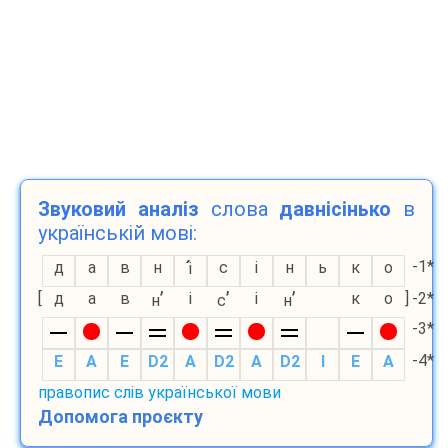
Звуковий аналіз
слова
давнісінько
в
українській мові:
-1*
д
а
в
н
с
і
н
ь
к
о
і
’
’
’
[
д
а
в
і
і
к
о
]
-2*
н
с
н
-3*
-4*
E
A
E
D2
A
D2
A
D2
I
E
A
правопис слів української мови
Допомога проєкту