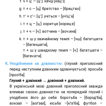
ч + ц’ — [ц’:]: качці [кац’:і]
т + с — [ц]: братство – [брaцтво]
т’ + с’— [ц’:]: учіться – [уч’іц’:a]
т + ц — [ц:]: коритце [кориц:е]
т + ч — [ч:]: вотчина – [вoч:ина]
т + ш у звичайному темпі — [чш]: багатшати
– [багачшати],
т + ш у швидкому темпі — [ч:]: багатшати –
[багач:ати].
Уподібнення за дзвінкістю:
(глухий приголосний
перед наступним дзвінким одзвінчується): просьба
[проз’ба].
Глухий + дзвінкий → дзвінкий + дзвінкий.
В українській мові дзвінкий приголосний завжди
впливає своєю дзвінкістю на попередній глухий і
уподібнює його до себе: боротьба – [бород’ба],
вокзал – [воґзал], кісьба –[к’із’ба], футбол –