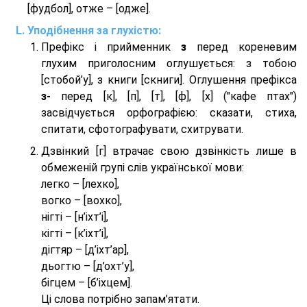
[фудбол], отже – [одже].
Уподібнення за глухістю:
Префікс і прийменник
з
перед кореневим
глухим приголосним оглушується: з тобою
[стобой’у], з книги [скниги]. Оглушення префікса
з-
перед [к], [п], [т], [ф], [х] ("кафе птах")
засвідчується орфографією: сказати, стиха,
спитати, сфотографувати, схитрувати.
Дзвінкий [г] втрачає свою дзвінкість лише в
обмеженій групі слів української мови:
легко – [лехко],
вогко – [вохко],
нігті – [н’іхт’і],
кігті – [к’іхт’і],
дігтяр – [д’іхт’ар],
дьогтю – [д’охт’у],
бігцем – [б’іхцем].
Ці слова потрібно запам’ятати.