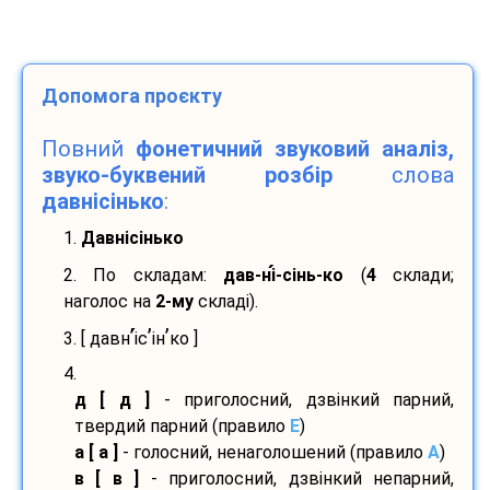
Допомога проєкту
Повний
фонетичний звуковий аналіз,
звуко-буквений розбір
слова
давнісінько
:
1.
Давнісінько
2. По складам:
дав-
ні
-
сінь-
ко
(
4
склади;
наголос на
2-му
складі).
’
’
’
3. [ давн
і
с
ін
ко ]
4.
д [ д ]
- приголосний, дзвінкий парний,
твердий парний (правило
E
)
а [ а ]
- голосний, ненаголошений (правило
A
)
в [ в ]
- приголосний, дзвінкий непарний,