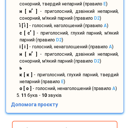
сонорний, твердий непарний (правило
E
)
’
н [ н
]
- приголосний, дзвінкий непарний,
сонорний, м'який парний (правило
D2
)
і
[ і
]
- голосний, наголошений (правило
A
)
’
с [ с
]
- приголосний, глухий парний, м'який
парний (правило
D2
)
і [ і ]
- голосний, ненаголошений (правило
A
)
’
н [ н
]
- приголосний, дзвінкий непарний,
сонорний, м'який парний (правило
D2
)
ь
к [ к ]
- приголосний, глухий парний, твердий
непарний (правило
E
)
о [ о ]
- голосний, ненаголошений (правило
A
)
5.
11
букв -
10
звуків
Допомога проєкту