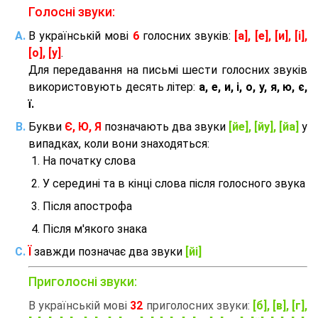
Голосні звуки:
В українській мові
6
голосних звуків:
[а], [е], [и], [і],
[о], [у]
.
Для передавання на письмі шести голосних звуків
використовують десять літер:
а, е, и, і, о, у, я, ю, є,
ї.
Букви
Є, Ю, Я
позначають два звуки
[йе], [йу], [йа]
у
випадках, коли вони знаходяться:
На початку слова
У середині та в кінці слова після голосного звука
Після апострофа
Після м'якого знака
Ї
завжди позначає два звуки
[йі]
Приголосні звуки:
В українській мові
32
приголосних звуки:
[б], [в], [г],