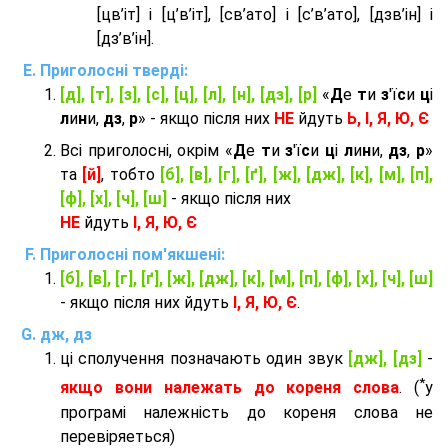
[цв’іт] і [ц’в’іт], [св’ато] і [с’в’ато], [дзв’iн] і
[дз’в’iн].
Приголосні тверді:
[д], [т], [з], [с], [ц], [л], [н], [дз], [р]
«
Д
е
т
и
з
'ї
с
и
ц
і
л
и
н
и,
дз
,
р
» - якщо після них
НЕ
йдуть
Ь, І, Я, Ю, Є
Всі приголосні, окрім «
Д
е
т
и
з
'ї
с
и
ц
і
л
и
н
и,
дз
,
р
»
та
[й]
, тобто
[б], [в], [г], [ґ], [ж], [дж], [к], [м], [п],
[ф], [х], [ч], [ш]
- якщо після них
НЕ
йдуть
І, Я, Ю, Є
Приголосні пом'якшені:
[б], [в], [г], [ґ], [ж], [дж], [к], [м], [п], [ф], [х], [ч], [ш]
- якщо після них йдуть
І, Я, Ю, Є
.
дж, дз
ці сполучення позначають один звук
[дж], [дз]
-
*
якщо вони належать до кореня слова
. (
у
програмі належність до кореня слова не
перевіряеться)