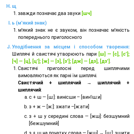
щ
завжди позначає два звуки
[шч]
ь (м'який знак)
м'який знак не є звуком, він позначає м'якість
попереднього приголосного
Уподібнення за місцем і способом творення:
Шиплячі й свистячі утворюють пари
[ш] — [c], [с’];
[ч] — [ц], [ц’]; [ж] — [з], [з’]; [дж] — [дз], [дз’]
.
Свистячі приголосні перед шиплячими
вимовляються як парні їм шиплячі.
Cвистячий + шиплячий → шиплячий +
шиплячий
:
с + ш — [ш:]: винісши – [вин’іш:и]
з + ж — [ж:]: зжати –[ж:ати]
з + ш у середині слова — [жш]: безшумний
[бежшумний]
з + ш на початку слова — [жш] → [ш:]: зшити