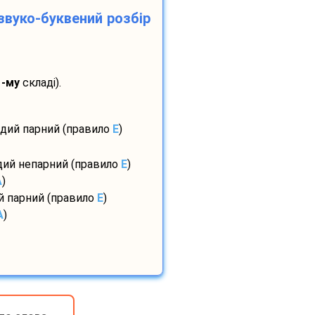
звуко-буквений розбір
1-му
складі).
рдий парний (правило
E
)
рдий непарний (правило
E
)
A
)
ий парний (правило
E
)
A
)