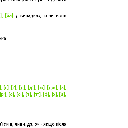
], [йа]
у випадках, коли вони
ука
], [г], [ґ], [д], [д’], [ж], [дж], [з],
[р’], [с], [с’], [т], [т’], [ф], [х], [ц],
з
'ї
с
и
ц
і
л
и
н
и,
дз
,
р
» - якщо після