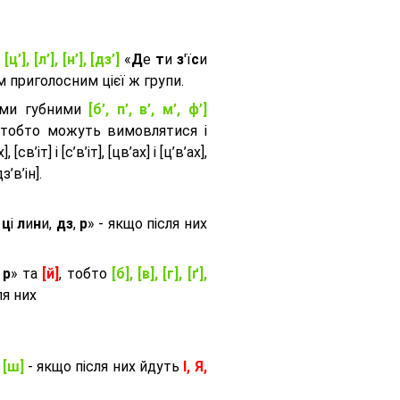
, [ц’], [л’], [н’], [дз’]
«
Д
е
т
и
з
'ї
с
и
приголосним цієї ж групи.
ими губними
[б’, п’, в’, м’, ф’]
 тобто можуть вимовлятися і
, [св’іт] і [с’в’іт], [цв’ах] і [ц’в’ах],
дз’в’iн].
и
ц
і
л
и
н
и,
дз
,
р
» - якщо після них
,
р
» та
[й]
, тобто
[б], [в], [г], [ґ],
ля них
, [ш]
- якщо після них йдуть
І, Я,