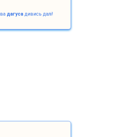
ова
дагуса
дивись далі!