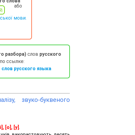
го слова
або
нської мови.
го разбора)
слов
русского
 по ссылке:
слов русского языка
лізу, звуко-буквеного
і], [о], [у]
.
вуків використовують десять