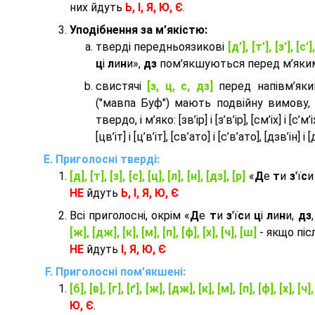
них йдуть
Ь, І, Я, Ю, Є
.
Уподібнення за м’якістю:
тверді передньоязикові
[д’], [т’], [з’], [с’]
ц
і
л
и
н
и»,
дз
пом'якшуються перед м’яким 
cвистячі
[з, ц, с, дз]
перед напівм’як
("мавпа Буф") мають подвійну вимову,
твердо, і м’яко: [зв’ір] і [з’в’ір], [см’іх] і [с’м’іх]
[цв’іт] і [ц’в’іт], [св’ато] і [с’в’ато], [дзв’iн] і [
Приголосні тверді:
[д], [т], [з], [с], [ц], [л], [н], [дз], [р]
«
Д
е
т
и
з
'ї
с
НЕ
йдуть
Ь, І, Я, Ю, Є
Всі приголосні, окрім «
Д
е
т
и
з
'ї
с
и
ц
і
л
и
н
и,
дз
[ж], [дж], [к], [м], [п], [ф], [х], [ч], [ш]
- якщо піс
НЕ
йдуть
І, Я, Ю, Є
Приголосні пом'якшені:
[б], [в], [г], [ґ], [ж], [дж], [к], [м], [п], [ф], [х], [ч]
Ю, Є
.