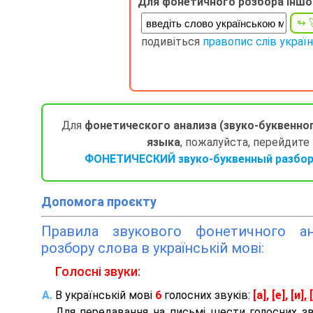
Для фонетичного розбора іншо
подивіться
правопис слів украї
Для
фонетического анализа (звуко-буквенно
языка
, пожалуйста, перейдите
ФОНЕТИЧЕСКИЙ звуко-буквенный разбор 
Допомога проєкту
Правила звукового фонетичного ана
розбору слова в українській мові:
Голосні звуки:
В українській мові
6
голосних звуків:
[а], [е], [и], [
Для передавання на письмі шести голосних з