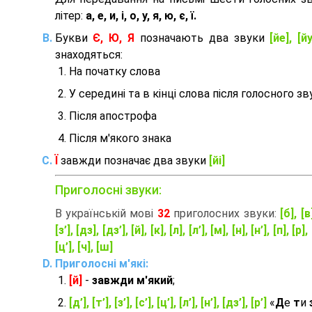
літер:
а, е, и, і, о, у, я, ю, є, ї.
Букви
Є, Ю, Я
позначають два звуки
[йе], [йу
знаходяться:
На початку слова
У середині та в кінці слова після голосного зв
Після апострофа
Після м'якого знака
Ї
завжди позначає два звуки
[йі]
Приголосні звуки:
В українській мові
32
приголосних звуки:
[б], [в
[з’], [дз], [дз’], [й], [к], [л], [л’], [м], [н], [н’], [п], [р], 
[ц’], [ч], [ш]
Приголосні м'які:
[й]
-
завжди м'який
;
[д’], [т’], [з’], [с’], [ц’], [л’], [н’], [дз’], [р’]
«
Д
е
т
и