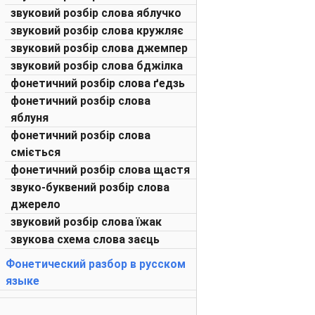
звуковий розбір слова яблучко
звуковий розбір слова кружляє
звуковий розбір слова джемпер
звуковий розбір слова бджілка
фонетичний розбір слова ґедзь
фонетичний розбір слова
яблуня
фонетичний розбір слова
сміється
фонетичний розбір слова щастя
звуко-буквений розбір слова
джерело
звуковий розбір слова їжак
звукова схема слова заєць
Фонетический разбор в русском
языке