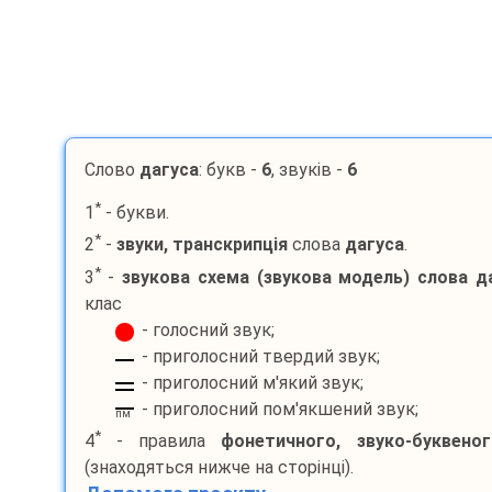
Слово
дагуса
: букв -
6
, звуків -
6
*
1
- букви.
*
2
-
звуки, транскрипція
слова
дагуса
.
*
3
-
звукова схема (звукова модель) слова
д
клас
- голосний звук;
- приголосний твердий звук;
- приголосний м'який звук;
- приголосний пом'якшений звук;
пм
*
4
- правила
фонетичного, звуко-буквено
(знаходяться нижче на сторінці).