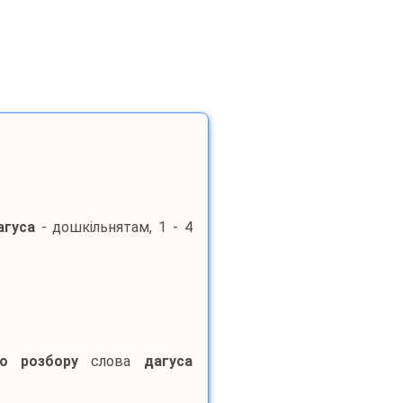
агуса
- дошкільнятам, 1 - 4
го розбору
слова
дагуса