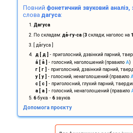
Повний
фонетичний звуковий аналіз, 
слова
дагуса
:
1.
Дагуса
2. По складам:
да
-
гу-
са
(
3
склади; наголос на
3. [ да
гуса ]
4.
д [ д ]
- приголосний, дзвінкий парний, тве
а
[ а
]
- голосний, наголошений (правило
A
)
г [ г ]
- приголосний, дзвінкий парний, тве
у [ у ]
- голосний, ненаголошений (правило
с [ с ]
- приголосний, глухий парний, тверд
а [ а ]
- голосний, ненаголошений (правило
5.
6
букв -
6
звуків
Допомога проєкту