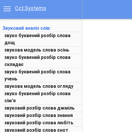
Cct.Systems
Звуковий аналіз слів:
звуко буквений розбір слова
дощ
звукова модель слова осінь
звуко буквений розбір слова
складає
звуко буквений розбір слова
учень
звукова модель слова огляду
звуко буквений розбір слова
сім'я
звуковий розбір слова джміль
звуковий розбір слова знання
звуковий розбір слова любіть
звуковий розбір слова єнот