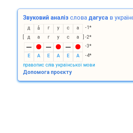
Звуковий аналіз
слова
дагуса
в україн
-1*
д
г
у
с
а
а
[
д
а
г
у
с
а
]
-2*
-3*
-4*
E
A
E
A
E
A
правопис слів української мови
Допомога проєкту