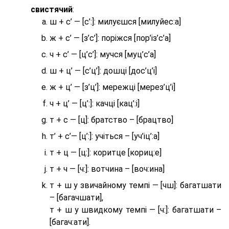
свистячий
:
ш + с’ — [с’:]: милуєшся [милуйес:а]
ж + с’ — [з’с’]: поріжся [пор’із’с’а]
ч + с’ — [ц’с’]: мучся [муц’с’а]
ш + ц’ — [с’ц’]: дошці [дос’ц’і]
ж + ц’ — [з’ц’]: мережці [мерез’ц’і]
ч + ц’ — [ц’:]: качці [кац’:і]
т + с — [ц]: братство – [брaцтво]
т’ + с’— [ц’:]: учіться – [уч’іц’:a]
т + ц — [ц:]: коритце [кориц:е]
т + ч — [ч:]: вотчина – [вoч:ина]
т + ш у звичайному темпі — [чш]: багатшати
– [багачшати],
т + ш у швидкому темпі — [ч:]: багатшати –
[багач:ати].