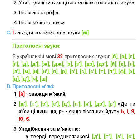
У середині та в кінці слова після голосного звука
Після апострофа
Після м'якого знака
Ї
завжди позначає два звуки
[йі]
Приголосні звуки:
В українській мові
32
приголосних звуки:
[б], [в], [г],
[ґ], [д], [д’], [ж], [дж], [з], [з’], [дз], [дз’], [й], [к], [л],
[л’], [м], [н], [н’], [п], [р], [р’], [с], [с’], [т], [т’], [ф], [х],
[ц], [ц’], [ч], [ш]
Приголосні м'які:
[й]
-
завжди м'який
;
[д’], [т’], [з’], [с’], [ц’], [л’], [н’], [дз’], [р’]
«
Д
е
т
и
з
'ї
с
и
ц
і
л
и
н
и,
дз
,
р
» - якщо після них йдуть
Ь, І, Я,
Ю, Є
.
Уподібнення за м’якістю:
тверді передньоязикові
[д’], [т’], [з’], [с’],