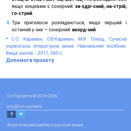
якщо кінцевим є сонорний:
за-здрі-сний, на-стрій,
го-стрий
.
Три приголосні розпадаються, якщо перший і
останній у них — сонорний:
акорд-ний
.
*
С.О. Караман, О.В.Караман, М.Я. Плющ. Сучасна
українська літературна мова. Навчальний посібник.
Вища школа. - 2011, 560 с.
Допомога проєкту
Cct.Systems © 2019
-2026
info@cct.systems
Фонетический разбор в русском языке