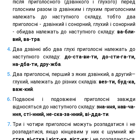
після приголосного (дзвінкого і глухого) перед
голосним разом із дзвінким і глухим приголосним
належать до наступного складу, тобто два
приголосні - дзвінкий і сонорний, глухий і сонорний
- обидва належать до наступного складу:
ва-бли-
вий, ва-тра
.
Два дзвінкі або два глухі приголосні належать до
наступного складу:
до-ста-ви-ти, до-сти-га-ти,
на-дба-ти, дру-жба
.
Два приголосні, перший з яких дзвінкий, а другий—
глухий, належать до різних складів:
вез-ти, буд-ка,
важ-кий
.
Подвоєні і подовжені приголосні завжди
відносяться до наступного складу:
зна-ння, нав-ча-
ння, сті-нний, не-ска-за-нний, ві-дда-ти
.
Три і чотири приголосні можуть розпадатися і не
розпадатися, якщо кінцевим у них є шумний:
кі-
стка, ві-стка і кіст-ка, віст-ка;
і не розпадаються,