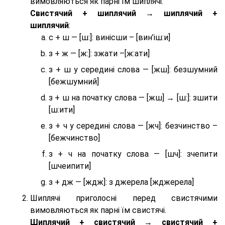
вимовляються як парні їм шиплячі.
Cвистячий + шиплячий → шиплячий +
шиплячий
:
с + ш — [ш:]: винісши – [вин’іш:и]
з + ж — [ж:]: зжати –[ж:ати]
з + ш у середині слова — [жш]: безшумний
[бежшумний]
з + ш на початку слова — [жш] → [ш:]: зшити
[ш:ити]
з + ч у середині слова — [жч]: безчинство –
[бежчинство]
з + ч на початку слова — [шч]: зчепити
[шчеипити]
з + дж — [ждж]: з джерела [жджерела]
Шиплячі приголосні перед свистячими
вимовляються як парні їм свистячі.
Шиплячий + свистячий → свистячий +