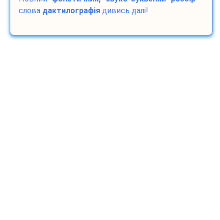
слова
дактилографія
дивись далі!