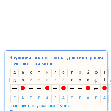
Звуковий аналіз
слова
дактилографія
в українській мові:
д
а
к
т
и
л
о
г
р
ф
і
а
’
[
д
а
к
т
и
л
о
г
р
а
і
ф
пм
E
A
E
E
A
E
A
E
E
A
F
A
правопис слів української мови