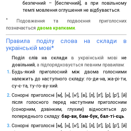
безпечний – [беспечний], а при повільному
темпі мовлення оглушення не відбувається.
*
Подовження та подвоєння приголосних
позначається
двома крапками
.
Правила поділу слова на склади в
українській мові*
Поділ слів на склади
в українській мові
не
довільний
, а підпорядковується певним правилам:
Будь-який приголосний між двома голосними
належить до наступного складу: го-ди-на, жа-рі-ти,
су-є-та, ту-го-ву-хий.
Сонорні приголосні [м], [н], [н’], [в], [л], [л’], [р], [р’], [й]
після голосного перед наступним приголосним
(сонорним, дзвінким, глухим) відносяться до
попереднього складу:
бар-ви, бам-бук, бал-ті-єць
.
Сонорні приголосні [м], [н], [н’], [в], [л], [л’], [р], [р’], [й]