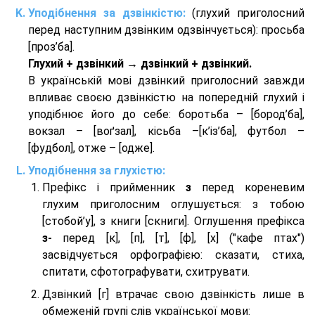
Уподібнення за дзвінкістю:
(глухий приголосний
перед наступним дзвінким одзвінчується): просьба
[проз’ба].
Глухий + дзвінкий → дзвінкий + дзвінкий.
В українській мові дзвінкий приголосний завжди
впливає своєю дзвінкістю на попередній глухий і
уподібнює його до себе: боротьба – [бород’ба],
вокзал – [воґзал], кісьба –[к’із’ба], футбол –
[фудбол], отже – [одже].
Уподібнення за глухістю:
Префікс і прийменник
з
перед кореневим
глухим приголосним оглушується: з тобою
[стобой’у], з книги [скниги]. Оглушення префікса
з-
перед [к], [п], [т], [ф], [х] ("кафе птах")
засвідчується орфографією: сказати, стиха,
спитати, сфотографувати, схитрувати.
Дзвінкий [г] втрачає свою дзвінкість лише в
обмеженій групі слів української мови: