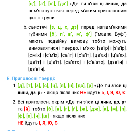
[ц’], [л’], [н’], [дз’]
«
Д
е
т
и
з
'ї
с
и
ц
і
л
и
н
и»,
дз
пом'якшуються перед м’яким приголосним
цієї ж групи.
cвистячі
[з, ц, с, дз]
перед напівм’якими
губними
[б’, п’, в’, м’, ф’]
("мавпа Буф")
мають подвійну вимову, тобто можуть
вимовлятися і твердо, і м’яко: [зв’ір] і [з’в’ір],
[см’іх] і [с’м’іх], [св’іт] і [с’в’іт], [цв’ах] і [ц’в’ах],
[цв’іт] і [ц’в’іт], [св’ато] і [с’в’ато], [дзв’iн] і
[дз’в’iн].
Приголосні тверді:
[д], [т], [з], [с], [ц], [л], [н], [дз], [р]
«
Д
е
т
и
з
'ї
с
и
ц
і
л
и
н
и,
дз
,
р
» - якщо після них
НЕ
йдуть
Ь, І, Я, Ю, Є
Всі приголосні, окрім «
Д
е
т
и
з
'ї
с
и
ц
і
л
и
н
и,
дз
,
р
»
та
[й]
, тобто
[б], [в], [г], [ґ], [ж], [дж], [к], [м], [п],
[ф], [х], [ч], [ш]
- якщо після них
НЕ
йдуть
І, Я, Ю, Є