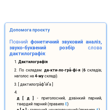
Допомога проєкту
Повний
фонетичний звуковий аналіз,
звуко-буквений розбір
слова
дактилографія
:
1.
Дактилографія
2. По складам:
да-
кти-
ло-
гра
-
фі-
я
(
6
складів;
наголос на
4-му
складі).
’
’
3. [ дактилогра
ф
ій
а ]
4.
д [ д ]
- приголосний, дзвінкий парний,
твердий парний (правило
E
)
а [ а ]
- голосний, ненаголошений (правило
A
)