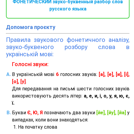
ФОНЕТИЧЕСКИЙ звуко-буквенный разбор слов
русского языка
Допомога проєкту
Правила звукового фонетичного аналізу,
звуко-буквеного розбору слова в
українській мові:
Голосні звуки:
В українській мові
6
голосних звуків:
[а], [е], [и], [і],
[о], [у]
.
Для передавання на письмі шести голосних звуків
використовують десять літер:
а, е, и, і, о, у, я, ю, є,
ї.
Букви
Є, Ю, Я
позначають два звуки
[йе], [йу], [йа]
у
випадках, коли вони знаходяться:
На початку слова