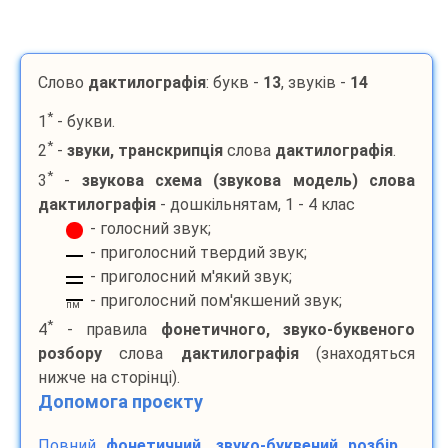
Слово
дактилографія
: букв -
13
, звуків -
14
*
1
- букви.
*
2
-
звуки, транскрипція
слова
дактилографія
.
*
3
-
звукова схема (звукова модель) слова
дактилографія
- дошкільнятам, 1 - 4 клас
- голосний звук;
- приголосний твердий звук;
- приголосний м'який звук;
- приголосний пом'якшений звук;
пм
*
4
- правила
фонетичного, звуко-буквеного
розбору
слова
дактилографія
(знаходяться
нижче на сторінці).
Допомога проєкту
Повний
фонетичний, звуко-буквений розбір