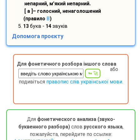
непарний, м'який непарний.
[ а ]– голосний, ненаголошений
(правило
B
)
5.
13
букв -
14
звуків
Допомога проєкту
Для фонетичного розбора іншого слова
або
подивіться
правопис слів української мови.
Для
фонетического анализа (звуко-
буквенного разбора)
слов
русского языка
,
пожалуйста, перейдите по ссылке: