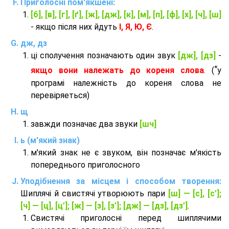
Приголосні пом'якшені:
[б], [в], [г], [ґ], [ж], [дж], [к], [м], [п], [ф], [х], [ч], [ш]
- якщо після них йдуть
І, Я, Ю, Є
.
дж, дз
ці сполучення позначають один звук
[дж], [дз]
-
*
якщо вони належать до кореня слова
. (
у
програмі належність до кореня слова не
перевіряеться)
щ
завжди позначає два звуки
[шч]
ь (м'який знак)
м'який знак не є звуком, він позначає м'якість
попереднього приголосного
Уподібнення за місцем і способом творення:
Шиплячі й свистячі утворюють пари
[ш] — [c], [с’];
[ч] — [ц], [ц’]; [ж] — [з], [з’]; [дж] — [дз], [дз’]
.
Свистячі приголосні перед шиплячими