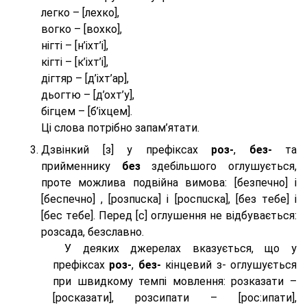
легко – [лехко],
вогко – [вохко],
нігті – [н’іхт’і],
кігті – [к’іхт’і],
дігтяр – [д’іхт’ар],
дьогтю – [д’охт’у],
бігцем – [б’іхцем].
Ці слова потрібно запам’ятати.
Дзвінкий [з] у префіксах
роз-
,
без-
та
прийменнику
без
здебільшого оглушується,
проте можлива подвійна вимова: [безпeчно] і
[беспeчно] , [розпuска] і [роспuска], [без тeбе] і
[бес тeбе]. Перед [с] оглушення не відбувається:
розсада, безславно.
У деяких джерелах вказується, що у
префіксах
роз-
,
без-
кінцевий з- оглушується
при швидкому темпі мовлення: розказати –
[росказати], розсипати – [роc:ипати],