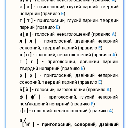
к [ к ]
- приголосний, глухий парний, твердий
непарний (правило
E
)
т [ т ]
- приголосний, глухий парний, твердий
парний (правило
E
)
и [ и ]
- голосний, ненаголошений (правило
A
)
л [ л ]
- приголосний, дзвінкий непарний,
сонорний, твердий парний (правило
E
)
о [ о ]
- голосний, ненаголошений (правило
A
)
г [ г ]
- приголосний, дзвінкий парний,
твердий непарний (правило
E
)
р [ р ]
- приголосний, дзвінкий непарний,
сонорний, твердий парний (правило
E
)
а
[ а
]
- голосний, наголошений (правило
A
)
’
ф [ ф
]
- приголосний, глухий непарний,
пом'якшений непарний (правило
F
)
і [ і ]
- голосний, ненаголошений (правило
A
)
⟨
я
[ й’ ] – приголосний, сонорний, дзвінкий