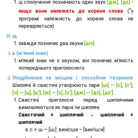
ці сполучення позначають один звук
[дж], [дз]
-
*
якщо вони належать до кореня слова
. (
у
програмі належність до кореня слова не
перевіряеться)
щ
завжди позначає два звуки
[шч]
ь (м'який знак)
м'який знак не є звуком, він позначає м'якість
попереднього приголосного
Уподібнення за місцем і способом творення:
Шиплячі й свистячі утворюють пари
[ш] — [c], [с’];
[ч] — [ц], [ц’]; [ж] — [з], [з’]; [дж] — [дз], [дз’]
.
Свистячі приголосні перед шиплячими
вимовляються як парні їм шиплячі.
Cвистячий + шиплячий → шиплячий +
шиплячий
:
с + ш — [ш:]: винісши – [вин’іш:и]