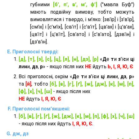
губними
[б’, п’, в’, м’, ф’]
("мавпа Буф")
мають подвійну вимову, тобто можуть
вимовлятися і твердо, і м’яко: [зв’ір] і [з’в’ір],
[см’іх] і [с’м’іх], [св’іт] і [с’в’іт], [цв’ах] і [ц’в’ах],
[цв’іт] і [ц’в’іт], [св’ато] і [с’в’ато], [дзв’iн] і
[дз’в’iн].
Приголосні тверді:
[д], [т], [з], [с], [ц], [л], [н], [дз], [р]
«
Д
е
т
и
з
'ї
с
и
ц
і
л
и
н
и,
дз
,
р
» - якщо після них
НЕ
йдуть
Ь, І, Я, Ю, Є
Всі приголосні, окрім «
Д
е
т
и
з
'ї
с
и
ц
і
л
и
н
и,
дз
,
р
»
та
[й]
, тобто
[б], [в], [г], [ґ], [ж], [дж], [к], [м], [п],
[ф], [х], [ч], [ш]
- якщо після них
НЕ
йдуть
І, Я, Ю, Є
Приголосні пом'якшені:
[б], [в], [г], [ґ], [ж], [дж], [к], [м], [п], [ф], [х], [ч], [ш]
- якщо після них йдуть
І, Я, Ю, Є
.
дж, дз