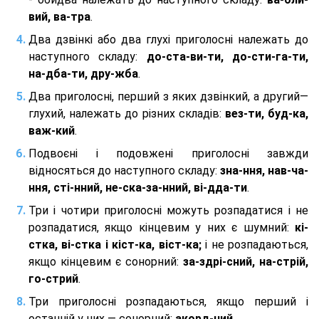
вий, ва-тра
.
Два дзвінкі або два глухі приголосні належать до
наступного складу:
до-ста-ви-ти, до-сти-га-ти,
на-дба-ти, дру-жба
.
Два приголосні, перший з яких дзвінкий, а другий—
глухий, належать до різних складів:
вез-ти, буд-ка,
важ-кий
.
Подвоєні і подовжені приголосні завжди
відносяться до наступного складу:
зна-ння, нав-ча-
ння, сті-нний, не-ска-за-нний, ві-дда-ти
.
Три і чотири приголосні можуть розпадатися і не
розпадатися, якщо кінцевим у них є шумний:
кі-
стка, ві-стка і кіст-ка, віст-ка;
і не розпадаються,
якщо кінцевим є сонорний:
за-здрі-сний, на-стрій,
го-стрий
.
Три приголосні розпадаються, якщо перший і
останній у них — сонорний:
акорд-ний
.