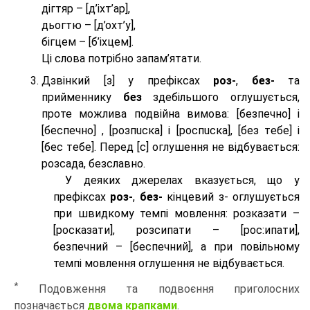
дігтяр – [д’іхт’ар],
дьогтю – [д’охт’у],
бігцем – [б’іхцем].
Ці слова потрібно запам’ятати.
Дзвінкий [з] у префіксах
роз-
,
без-
та
прийменнику
без
здебільшого оглушується,
проте можлива подвійна вимова: [безпeчно] і
[беспeчно] , [розпuска] і [роспuска], [без тeбе] і
[бес тeбе]. Перед [с] оглушення не відбувається:
розсада, безславно.
У деяких джерелах вказується, що у
префіксах
роз-
,
без-
кінцевий з- оглушується
при швидкому темпі мовлення: розказати –
[росказати], розсипати – [роc:ипати],
безпечний – [беспечний], а при повільному
темпі мовлення оглушення не відбувається.
*
Подовження та подвоєння приголосних
позначається
двома крапками
.