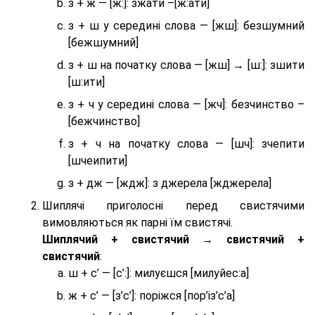
з + ж — [ж:]: зжати –[ж:ати]
з + ш у середині слова — [жш]: безшумний
[бежшумний]
з + ш на початку слова — [жш] → [ш:]: зшити
[ш:ити]
з + ч у середині слова — [жч]: безчинство –
[бежчинство]
з + ч на початку слова — [шч]: зчепити
[шчеипити]
з + дж — [ждж]: з джерела [жджерела]
Шиплячі приголосні перед свистячими
вимовляються як парні їм свистячі.
Шиплячий + свистячий → свистячий +
свистячий
:
ш + с’ — [с’:]: милуєшся [милуйес:а]
ж + с’ — [з’с’]: поріжся [пор’із’с’а]