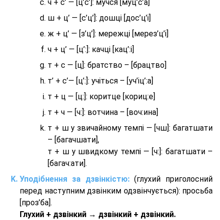
ч + с’ — [ц’с’]: мучся [муц’с’а]
ш + ц’ — [с’ц’]: дошці [дос’ц’і]
ж + ц’ — [з’ц’]: мережці [мерез’ц’і]
ч + ц’ — [ц’:]: качці [кац’:і]
т + с — [ц]: братство – [брaцтво]
т’ + с’— [ц’:]: учіться – [уч’іц’:a]
т + ц — [ц:]: коритце [кориц:е]
т + ч — [ч:]: вотчина – [вoч:ина]
т + ш у звичайному темпі — [чш]: багатшати
– [багачшати],
т + ш у швидкому темпі — [ч:]: багатшати –
[багач:ати].
Уподібнення за дзвінкістю:
(глухий приголосний
перед наступним дзвінким одзвінчується): просьба
[проз’ба].
Глухий + дзвінкий → дзвінкий + дзвінкий.