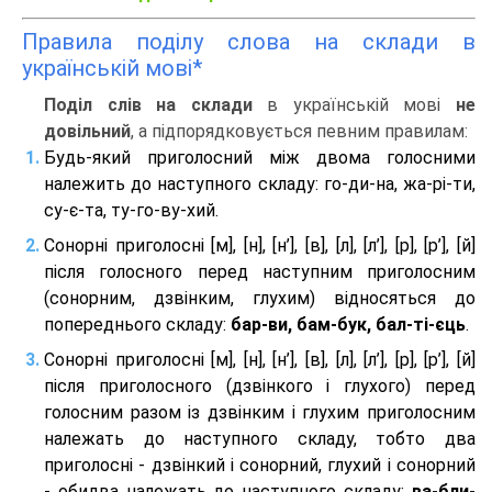
Правила поділу слова на склади в
українській мові*
Поділ слів на склади
в українській мові
не
довільний
, а підпорядковується певним правилам:
Будь-який приголосний між двома голосними
належить до наступного складу: го-ди-на, жа-рі-ти,
су-є-та, ту-го-ву-хий.
Сонорні приголосні [м], [н], [н’], [в], [л], [л’], [р], [р’], [й]
після голосного перед наступним приголосним
(сонорним, дзвінким, глухим) відносяться до
попереднього складу:
бар-ви, бам-бук, бал-ті-єць
.
Сонорні приголосні [м], [н], [н’], [в], [л], [л’], [р], [р’], [й]
після приголосного (дзвінкого і глухого) перед
голосним разом із дзвінким і глухим приголосним
належать до наступного складу, тобто два
приголосні - дзвінкий і сонорний, глухий і сонорний
- обидва належать до наступного складу:
ва-бли-