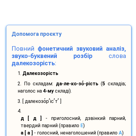
Допомога проєкту
Повний
фонетичний звуковий аналіз,
звуко-буквений розбір
слова
далекозорість
:
1.
Далекозорість
2. По складам:
да-
ле-
ко-
зо
-
рість
(
5
складів;
наголос на
4-му
складі).
’
’
’
3. [ далекозо
р
іс
т
]
4.
д [ д ]
- приголосний, дзвінкий парний,
твердий парний (правило
E
)
а [ а ]
- голосний, ненаголошений (правило
A
)