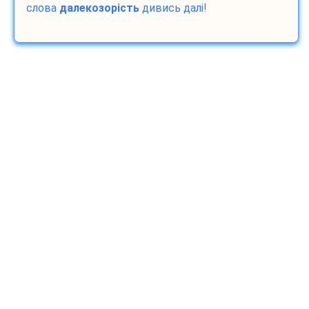
слова
далекозорість
дивись далі!