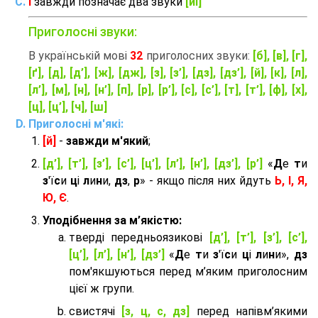
Ї
завжди позначає два звуки
[йі]
Приголосні звуки:
В українській мові
32
приголосних звуки:
[б], [в], [г],
[ґ], [д], [д’], [ж], [дж], [з], [з’], [дз], [дз’], [й], [к], [л],
[л’], [м], [н], [н’], [п], [р], [р’], [с], [с’], [т], [т’], [ф], [х],
[ц], [ц’], [ч], [ш]
Приголосні м'які:
[й]
-
завжди м'який
;
[д’], [т’], [з’], [с’], [ц’], [л’], [н’], [дз’], [р’]
«
Д
е
т
и
з
'ї
с
и
ц
і
л
и
н
и,
дз
,
р
» - якщо після них йдуть
Ь, І, Я,
Ю, Є
.
Уподібнення за м’якістю:
тверді передньоязикові
[д’], [т’], [з’], [с’],
[ц’], [л’], [н’], [дз’]
«
Д
е
т
и
з
'ї
с
и
ц
і
л
и
н
и»,
дз
пом'якшуються перед м’яким приголосним
цієї ж групи.
cвистячі
[з, ц, с, дз]
перед напівм’якими