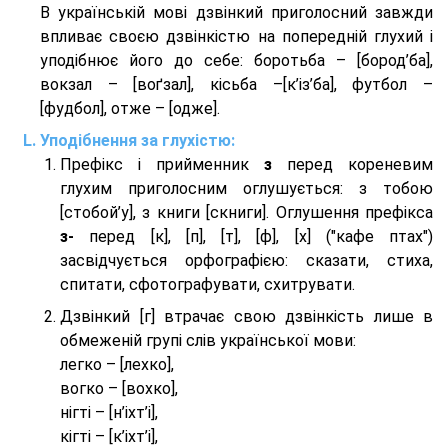
В українській мові дзвінкий приголосний завжди
впливає своєю дзвінкістю на попередній глухий і
уподібнює його до себе: боротьба – [бород’ба],
вокзал – [воґзал], кісьба –[к’із’ба], футбол –
[фудбол], отже – [одже].
Уподібнення за глухістю:
Префікс і прийменник
з
перед кореневим
глухим приголосним оглушується: з тобою
[стобой’у], з книги [скниги]. Оглушення префікса
з-
перед [к], [п], [т], [ф], [х] ("кафе птах")
засвідчується орфографією: сказати, стиха,
спитати, сфотографувати, схитрувати.
Дзвінкий [г] втрачає свою дзвінкість лише в
обмеженій групі слів української мови:
легко – [лехко],
вогко – [вохко],
нігті – [н’іхт’і],
кігті – [к’іхт’і],