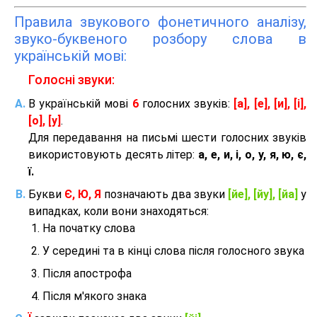
Правила звукового фонетичного аналізу,
звуко-буквеного розбору слова в
українській мові:
Голосні звуки:
В українській мові
6
голосних звуків:
[а], [е], [и], [і],
[о], [у]
.
Для передавання на письмі шести голосних звуків
використовують десять літер:
а, е, и, і, о, у, я, ю, є,
ї.
Букви
Є, Ю, Я
позначають два звуки
[йе], [йу], [йа]
у
випадках, коли вони знаходяться:
На початку слова
У середині та в кінці слова після голосного звука
Після апострофа
Після м'якого знака