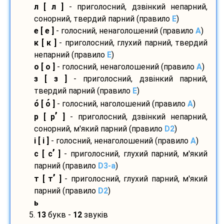
л [ л ]
- приголосний, дзвінкий непарний,
сонорний, твердий парний (правило
E
)
е [ е ]
- голосний, ненаголошений (правило
A
)
к [ к ]
- приголосний, глухий парний, твердий
непарний (правило
E
)
о [ о ]
- голосний, ненаголошений (правило
A
)
з [ з ]
- приголосний, дзвінкий парний,
твердий парний (правило
E
)
о
[ о
]
- голосний, наголошений (правило
A
)
’
р [ р
]
- приголосний, дзвінкий непарний,
сонорний, м'який парний (правило
D2
)
і [ і ]
- голосний, ненаголошений (правило
A
)
’
с [ с
]
- приголосний, глухий парний, м'який
парний (правило
D3-а
)
’
т [ т
]
- приголосний, глухий парний, м'який
парний (правило
D2
)
ь
5.
13
букв -
12
звуків