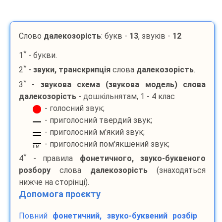
Слово
далекозорість
: букв -
13
, звуків -
12
*
1
- букви.
*
2
-
звуки, транскрипція
слова
далекозорість
.
*
3
-
звукова схема (звукова модель) слова
далекозорість
- дошкільнятам, 1 - 4 клас
- голосний звук;
- приголосний твердий звук;
- приголосний м'який звук;
- приголосний пом'якшений звук;
пм
*
4
- правила
фонетичного, звуко-буквеного
розбору
слова
далекозорість
(знаходяться
нижче на сторінці).
Допомога проєкту
Повний
фонетичний, звуко-буквений розбір