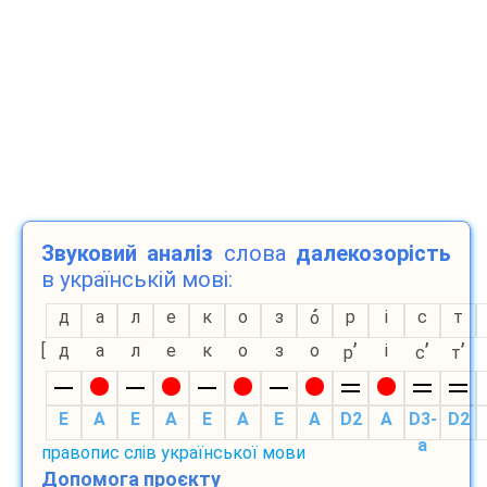
Звуковий аналіз
слова
далекозорість
в українській мові:
д
а
л
е
к
о
з
р
і
с
т
о
’
’
’
[
д
а
л
е
к
о
з
о
і
р
с
т
E
A
E
A
E
A
E
A
D2
A
D3-
D2
а
правопис слів української мови
Допомога проєкту