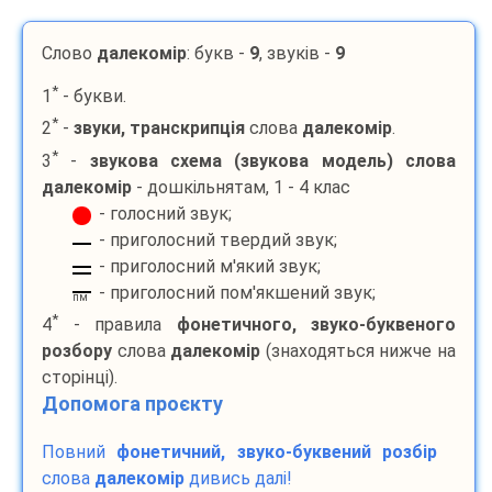
Слово
далекомір
: букв -
9
, звуків -
9
*
1
- букви.
*
2
-
звуки, транскрипція
слова
далекомір
.
*
3
-
звукова схема (звукова модель) слова
далекомір
- дошкільнятам, 1 - 4 клас
- голосний звук;
- приголосний твердий звук;
- приголосний м'який звук;
- приголосний пом'якшений звук;
пм
*
4
- правила
фонетичного, звуко-буквеного
розбору
слова
далекомір
(знаходяться нижче на
сторінці).
Допомога проєкту
Повний
фонетичний, звуко-буквений розбір
слова
далекомір
дивись далі!