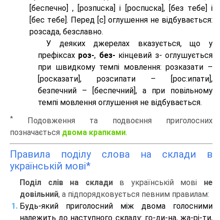
[беспeчно] , [розпuска] і [роспuска], [без тeбе] і
[бес тeбе]. Перед [с] оглушення не відбувається:
розсада, безславно.
У деяких джерелах вказується, що у
префіксах
роз-
,
без-
кінцевий з- оглушується
при швидкому темпі мовлення: розказати –
[росказати], розсипати – [роc:ипати],
безпечний – [беспечний], а при повільному
темпі мовлення оглушення не відбувається.
*
Подовження та подвоєння приголосних
позначається
двома крапками
.
Правила поділу слова на склади в
українській мові*
Поділ слів на склади
в українській мові
не
довільний
, а підпорядковується певним правилам:
Будь-який приголосний між двома голосними
належить до наступного складу: го-ди-на, жа-рі-ти,