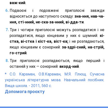
важ-кий
.
Подвоєні і подовжені приголосні завжди
відносяться до наступного складу:
зна-ння, нав-ча-
ння, сті-нний, не-ска-за-нний, ві-дда-ти
.
Три і чотири приголосні можуть розпадатися і не
розпадатися, якщо кінцевим у них є шумний:
кі-
стка, ві-стка і кіст-ка, віст-ка;
і не розпадаються,
якщо кінцевим є сонорний:
за-здрі-сний, на-стрій,
го-стрий
.
Три приголосні розпадаються, якщо перший і
останній у них — сонорний:
акорд-ний
.
*
С.О. Караман, О.В.Караман, М.Я. Плющ. Сучасна
українська літературна мова. Навчальний посібник.
Вища школа. - 2011, 560 с.
Допомога проєкту