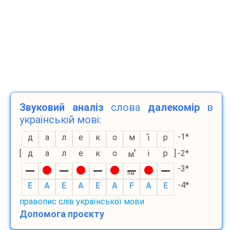
Звуковий аналіз
слова
далекомір
в
українській мові:
-1*
д
а
л
е
к
о
м
р
і
’
[
д
а
л
е
к
о
і
р
]
-2*
м
-3*
пм
-4*
E
A
E
A
E
A
F
A
E
правопис слів української мови
Допомога проєкту