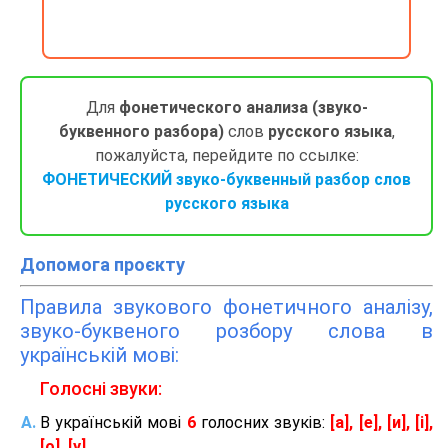
Для
фонетического анализа (звуко-
буквенного разбора)
слов
русского языка
,
пожалуйста, перейдите по ссылке:
ФОНЕТИЧЕСКИЙ звуко-буквенный разбор слов
русского языка
Допомога проєкту
Правила звукового фонетичного аналізу,
звуко-буквеного розбору слова в
українській мові:
Голосні звуки:
В українській мові
6
голосних звуків:
[а], [е], [и], [і],
[о], [у]
.