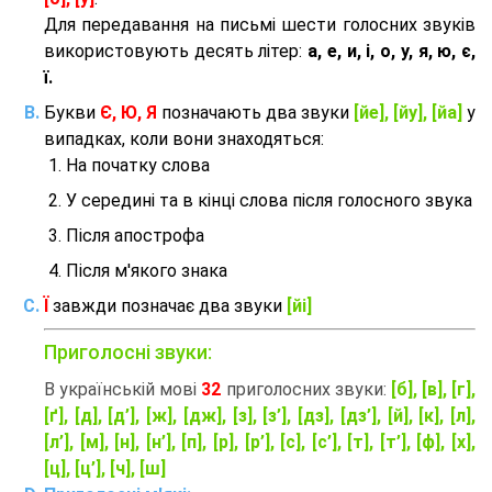
Для передавання на письмі шести голосних звуків
використовують десять літер:
а, е, и, і, о, у, я, ю, є,
ї.
Букви
Є, Ю, Я
позначають два звуки
[йе], [йу], [йа]
у
випадках, коли вони знаходяться:
На початку слова
У середині та в кінці слова після голосного звука
Після апострофа
Після м'якого знака
Ї
завжди позначає два звуки
[йі]
Приголосні звуки:
В українській мові
32
приголосних звуки:
[б], [в], [г],
[ґ], [д], [д’], [ж], [дж], [з], [з’], [дз], [дз’], [й], [к], [л],
[л’], [м], [н], [н’], [п], [р], [р’], [с], [с’], [т], [т’], [ф], [х],
[ц], [ц’], [ч], [ш]