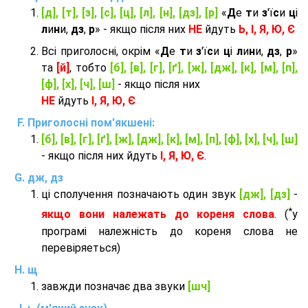
[д], [т], [з], [с], [ц], [л], [н], [дз], [р]
«
Д
е
т
и
з
'ї
с
и
ц
і
л
и
н
и,
дз
,
р
» - якщо після них
НЕ
йдуть
Ь, І, Я, Ю, Є
Всі приголосні, окрім «
Д
е
т
и
з
'ї
с
и
ц
і
л
и
н
и,
дз
,
р
»
та
[й]
, тобто
[б], [в], [г], [ґ], [ж], [дж], [к], [м], [п],
[ф], [х], [ч], [ш]
- якщо після них
НЕ
йдуть
І, Я, Ю, Є
Приголосні пом'якшені:
[б], [в], [г], [ґ], [ж], [дж], [к], [м], [п], [ф], [х], [ч], [ш]
- якщо після них йдуть
І, Я, Ю, Є
.
дж, дз
ці сполучення позначають один звук
[дж], [дз]
-
*
якщо вони належать до кореня слова
. (
у
програмі належність до кореня слова не
перевіряеться)
щ
завжди позначає два звуки
[шч]