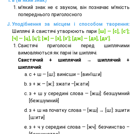
ь (м'який знак)
м'який знак не є звуком, він позначає м'якість
попереднього приголосного
Уподібнення за місцем і способом творення:
Шиплячі й свистячі утворюють пари
[ш] — [c], [с’];
[ч] — [ц], [ц’]; [ж] — [з], [з’]; [дж] — [дз], [дз’]
.
Свистячі приголосні перед шиплячими
вимовляються як парні їм шиплячі.
Cвистячий + шиплячий → шиплячий +
шиплячий
:
с + ш — [ш:]: винісши – [вин’іш:и]
з + ж — [ж:]: зжати –[ж:ати]
з + ш у середині слова — [жш]: безшумний
[бежшумний]
з + ш на початку слова — [жш] → [ш:]: зшити
[ш:ити]
з + ч у середині слова — [жч]: безчинство –