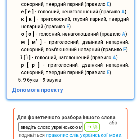
сонорний, твердий парний (правило
E
)
е [ е ]
- голосний, ненаголошений (правило
A
)
к [ к ]
- приголосний, глухий парний, твердий
непарний (правило
E
)
о [ о ]
- голосний, ненаголошений (правило
A
)
’
м [ м
]
- приголосний, дзвінкий непарний,
сонорний, пом'якшений непарний (правило
F
)
і
[ і
]
- голосний, наголошений (правило
A
)
р [ р ]
- приголосний, дзвінкий непарний,
сонорний, твердий парний (правило
E
)
5.
9
букв -
9
звуків
Допомога проєкту
Для фонетичного розбора іншого слова
або
подивіться
правопис слів української мови.