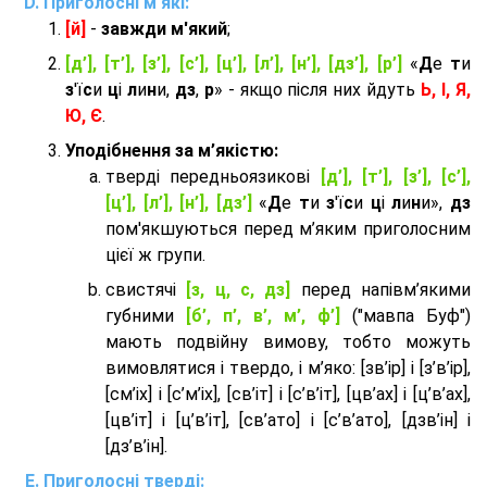
Приголосні м'які:
[й]
-
завжди м'який
;
[д’], [т’], [з’], [с’], [ц’], [л’], [н’], [дз’], [р’]
«
Д
е
т
и
з
'ї
с
и
ц
і
л
и
н
и,
дз
,
р
» - якщо після них йдуть
Ь, І, Я,
Ю, Є
.
Уподібнення за м’якістю:
тверді передньоязикові
[д’], [т’], [з’], [с’],
[ц’], [л’], [н’], [дз’]
«
Д
е
т
и
з
'ї
с
и
ц
і
л
и
н
и»,
дз
пом'якшуються перед м’яким приголосним
цієї ж групи.
cвистячі
[з, ц, с, дз]
перед напівм’якими
губними
[б’, п’, в’, м’, ф’]
("мавпа Буф")
мають подвійну вимову, тобто можуть
вимовлятися і твердо, і м’яко: [зв’ір] і [з’в’ір],
[см’іх] і [с’м’іх], [св’іт] і [с’в’іт], [цв’ах] і [ц’в’ах],
[цв’іт] і [ц’в’іт], [св’ато] і [с’в’ато], [дзв’iн] і
[дз’в’iн].
Приголосні тверді: