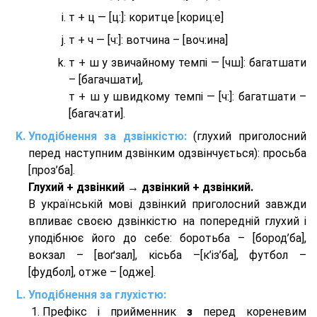
т + ц — [ц:]: коритце [кориц:е]
т + ч — [ч:]: вотчина – [вoч:ина]
т + ш у звичайному темпі — [чш]: багатшати
– [багачшати],
т + ш у швидкому темпі — [ч:]: багатшати –
[багач:ати].
Уподібнення за дзвінкістю:
(глухий приголосний
перед наступним дзвінким одзвінчується): просьба
[проз’ба].
Глухий + дзвінкий → дзвінкий + дзвінкий.
В українській мові дзвінкий приголосний завжди
впливає своєю дзвінкістю на попередній глухий і
уподібнює його до себе: боротьба – [бород’ба],
вокзал – [воґзал], кісьба –[к’із’ба], футбол –
[фудбол], отже – [одже].
Уподібнення за глухістю:
Префікс і прийменник
з
перед кореневим