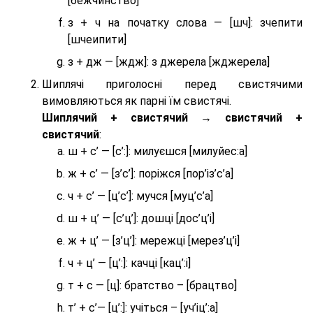
[бежчинство]
з + ч на початку слова — [шч]: зчепити
[шчеипити]
з + дж — [ждж]: з джерела [жджерела]
Шиплячі приголосні перед свистячими
вимовляються як парні їм свистячі.
Шиплячий + свистячий → свистячий +
свистячий
:
ш + с’ — [с’:]: милуєшся [милуйес:а]
ж + с’ — [з’с’]: поріжся [пор’із’с’а]
ч + с’ — [ц’с’]: мучся [муц’с’а]
ш + ц’ — [с’ц’]: дошці [дос’ц’і]
ж + ц’ — [з’ц’]: мережці [мерез’ц’і]
ч + ц’ — [ц’:]: качці [кац’:і]
т + с — [ц]: братство – [брaцтво]
т’ + с’— [ц’:]: учіться – [уч’іц’:a]