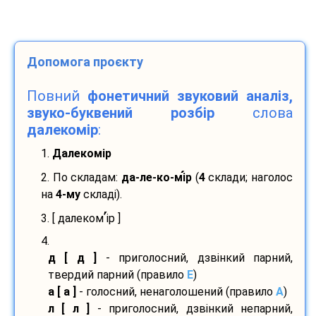
Допомога проєкту
Повний
фонетичний звуковий аналіз,
звуко-буквений розбір
слова
далекомір
:
1.
Далекомір
2. По складам:
да-
ле-
ко-
мі
р
(
4
склади; наголос
на
4-му
складі).
’
3. [ далеком
і
р ]
4.
д [ д ]
- приголосний, дзвінкий парний,
твердий парний (правило
E
)
а [ а ]
- голосний, ненаголошений (правило
A
)
л [ л ]
- приголосний, дзвінкий непарний,