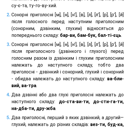
су-є-та, ту-го-ву-хий.
Сонорні приголосні [м], [н], [н’], [в], [л], [л’], [р], [р’], [й]
після голосного перед наступним приголосним
(сонорним, дзвінким, глухим) відносяться до
попереднього складу:
бар-ви, бам-бук, бал-ті-єць
.
Сонорні приголосні [м], [н], [н’], [в], [л], [л’], [р], [р’], [й]
після приголосного (дзвінкого і глухого) перед
голосним разом із дзвінким і глухим приголосним
належать до наступного складу, тобто два
приголосні - дзвінкий і сонорний, глухий і сонорний
- обидва належать до наступного складу:
ва-бли-
вий, ва-тра
.
Два дзвінкі або два глухі приголосні належать до
наступного складу:
до-ста-ви-ти, до-сти-га-ти,
на-дба-ти, дру-жба
.
Два приголосні, перший з яких дзвінкий, а другий—
глухий, належать до різних складів:
вез-ти, буд-ка,