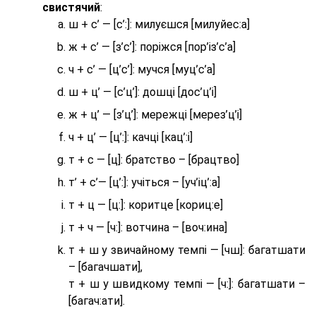
свистячий
:
ш + с’ — [с’:]: милуєшся [милуйес:а]
ж + с’ — [з’с’]: поріжся [пор’із’с’а]
ч + с’ — [ц’с’]: мучся [муц’с’а]
ш + ц’ — [с’ц’]: дошці [дос’ц’і]
ж + ц’ — [з’ц’]: мережці [мерез’ц’і]
ч + ц’ — [ц’:]: качці [кац’:і]
т + с — [ц]: братство – [брaцтво]
т’ + с’— [ц’:]: учіться – [уч’іц’:a]
т + ц — [ц:]: коритце [кориц:е]
т + ч — [ч:]: вотчина – [вoч:ина]
т + ш у звичайному темпі — [чш]: багатшати
– [багачшати],
т + ш у швидкому темпі — [ч:]: багатшати –
[багач:ати].