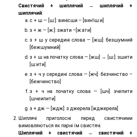
Cвистячий + шиплячий → шиплячий +
шиплячий
:
с + ш — [ш:]: винісши – [вин’іш:и]
з + ж — [ж:]: зжати –[ж:ати]
з + ш у середині слова — [жш]: безшумний
[бежшумний]
з + ш на початку слова — [жш] → [ш:]: зшити
[ш:ити]
з + ч у середині слова — [жч]: безчинство –
[бежчинство]
з + ч на початку слова — [шч]: зчепити
[шчеипити]
з + дж — [ждж]: з джерела [жджерела]
Шиплячі приголосні перед свистячими
вимовляються як парні їм свистячі.
Шиплячий + свистячий → свистячий +