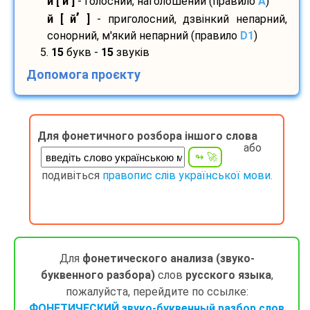
и
[ и
]
- голосний, наголошений (правило
A
)
’
й [ й
]
- приголосний, дзвінкий непарний,
сонорний, м'який непарний (правило
D1
)
5.
15
букв -
15
звуків
Допомога проєкту
Для фонетичного розбора іншого слова
або
подивіться
правопис слів української мови.
Для
фонетического анализа (звуко-
буквенного разбора)
слов
русского языка
,
пожалуйста, перейдите по ссылке:
ФОНЕТИЧЕСКИЙ звуко-буквенный разбор слов