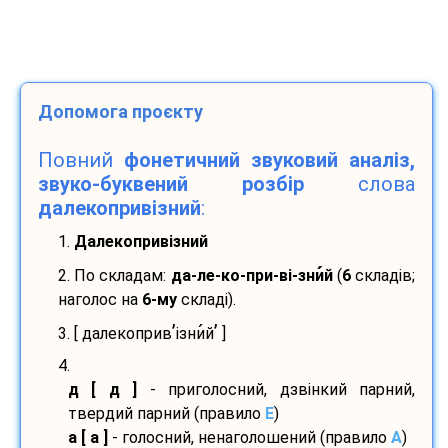
Допомога проєкту
Повний
фонетичний звуковий аналіз,
звуко-буквений розбір
слова
далекопривізний
:
1.
Далекопривізний
2. По складам:
да-
ле-
ко-
при-
ві-
зни
й
(
6
складів;
наголос на
6-му
складі).
’
’
3. [ далекоприв
ізни
й
]
4.
д [ д ]
- приголосний, дзвінкий парний,
твердий парний (правило
E
)
а [ а ]
- голосний, ненаголошений (правило
A
)