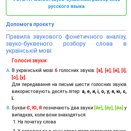
русского языка
Допомога проєкту
Правила звукового фонетичного аналізу,
звуко-буквеного розбору слова в
українській мові:
Голосні звуки:
В українській мові
6
голосних звуків:
[а], [е], [и], [і],
[о], [у]
.
Для передавання на письмі шести голосних звуків
використовують десять літер:
а, е, и, і, о, у, я, ю, є,
ї.
Букви
Є, Ю, Я
позначають два звуки
[йе], [йу], [йа]
у
випадках, коли вони знаходяться:
На початку слова