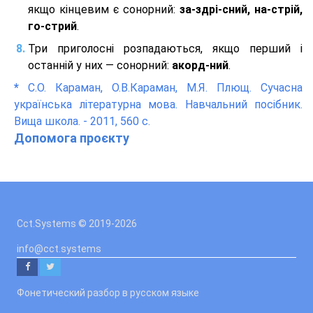
якщо кінцевим є сонорний:
за-здрі-сний, на-стрій,
го-стрий
.
Три приголосні розпадаються, якщо перший і
останній у них — сонорний:
акорд-ний
.
*
С.О. Караман, О.В.Караман, М.Я. Плющ. Сучасна
українська літературна мова. Навчальний посібник.
Вища школа. - 2011, 560 с.
Допомога проєкту
Cct.Systems © 2019
-2026
info@cct.systems
Фонетический разбор в русском языке