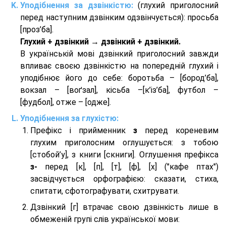
Уподібнення за дзвінкістю:
(глухий приголосний
перед наступним дзвінким одзвінчується): просьба
[проз’ба].
Глухий + дзвінкий → дзвінкий + дзвінкий.
В українській мові дзвінкий приголосний завжди
впливає своєю дзвінкістю на попередній глухий і
уподібнює його до себе: боротьба – [бород’ба],
вокзал – [воґзал], кісьба –[к’із’ба], футбол –
[фудбол], отже – [одже].
Уподібнення за глухістю:
Префікс і прийменник
з
перед кореневим
глухим приголосним оглушується: з тобою
[стобой’у], з книги [скниги]. Оглушення префікса
з-
перед [к], [п], [т], [ф], [х] ("кафе птах")
засвідчується орфографією: сказати, стиха,
спитати, сфотографувати, схитрувати.
Дзвінкий [г] втрачає свою дзвінкість лише в
обмеженій групі слів української мови: