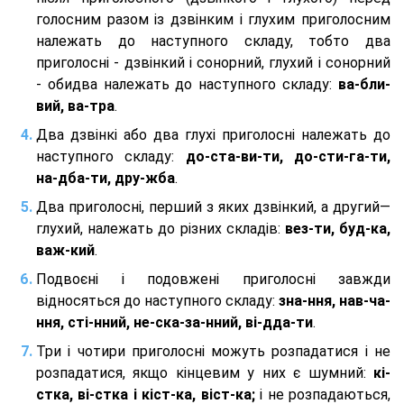
голосним разом із дзвінким і глухим приголосним
належать до наступного складу, тобто два
приголосні - дзвінкий і сонорний, глухий і сонорний
- обидва належать до наступного складу:
ва-бли-
вий, ва-тра
.
Два дзвінкі або два глухі приголосні належать до
наступного складу:
до-ста-ви-ти, до-сти-га-ти,
на-дба-ти, дру-жба
.
Два приголосні, перший з яких дзвінкий, а другий—
глухий, належать до різних складів:
вез-ти, буд-ка,
важ-кий
.
Подвоєні і подовжені приголосні завжди
відносяться до наступного складу:
зна-ння, нав-ча-
ння, сті-нний, не-ска-за-нний, ві-дда-ти
.
Три і чотири приголосні можуть розпадатися і не
розпадатися, якщо кінцевим у них є шумний:
кі-
стка, ві-стка і кіст-ка, віст-ка;
і не розпадаються,