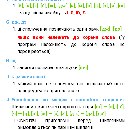
[б], [в], [г], [ґ], [ж], [дж], [к], [м], [п], [ф], [х], [ч], [ш]
- якщо після них йдуть
І, Я, Ю, Є
.
дж, дз
ці сполучення позначають один звук
[дж], [дз]
-
*
якщо вони належать до кореня слова
. (
у
програмі належність до кореня слова не
перевіряеться)
щ
завжди позначає два звуки
[шч]
ь (м'який знак)
м'який знак не є звуком, він позначає м'якість
попереднього приголосного
Уподібнення за місцем і способом творення:
Шиплячі й свистячі утворюють пари
[ш] — [c], [с’];
[ч] — [ц], [ц’]; [ж] — [з], [з’]; [дж] — [дз], [дз’]
.
Свистячі приголосні перед шиплячими
вимовляються як парні їм шиплячі.