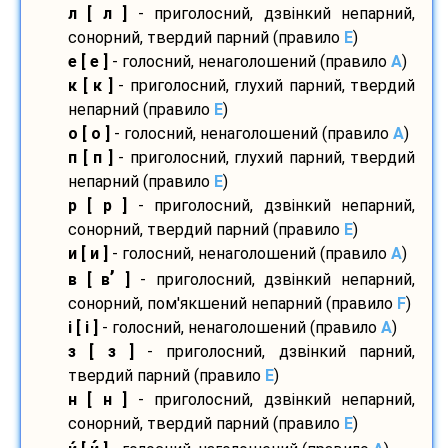
л [ л ]
- приголосний, дзвінкий непарний,
сонорний, твердий парний (правило
E
)
е [ е ]
- голосний, ненаголошений (правило
A
)
к [ к ]
- приголосний, глухий парний, твердий
непарний (правило
E
)
о [ о ]
- голосний, ненаголошений (правило
A
)
п [ п ]
- приголосний, глухий парний, твердий
непарний (правило
E
)
р [ р ]
- приголосний, дзвінкий непарний,
сонорний, твердий парний (правило
E
)
и [ и ]
- голосний, ненаголошений (правило
A
)
’
в [ в
]
- приголосний, дзвінкий непарний,
сонорний, пом'якшений непарний (правило
F
)
і [ і ]
- голосний, ненаголошений (правило
A
)
з [ з ]
- приголосний, дзвінкий парний,
твердий парний (правило
E
)
н [ н ]
- приголосний, дзвінкий непарний,
сонорний, твердий парний (правило
E
)