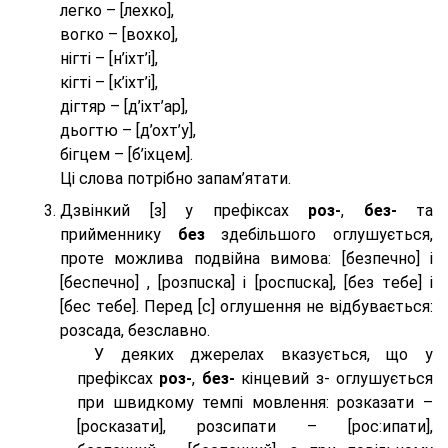
легко – [лехко],
вогко – [вохко],
нігті – [н’іхт’і],
кігті – [к’іхт’і],
дігтяр – [д’іхт’ар],
дьогтю – [д’охт’у],
бігцем – [б’іхцем].
Ці слова потрібно запам’ятати.
Дзвінкий [з] у префіксах
роз-
,
без-
та
прийменнику
без
здебільшого оглушується,
проте можлива подвійна вимова: [безпeчно] і
[беспeчно] , [розпuска] і [роспuска], [без тeбе] і
[бес тeбе]. Перед [с] оглушення не відбувається:
розсада, безславно.
У деяких джерелах вказується, що у
префіксах
роз-
,
без-
кінцевий з- оглушується
при швидкому темпі мовлення: розказати –
[росказати], розсипати – [роc:ипати],