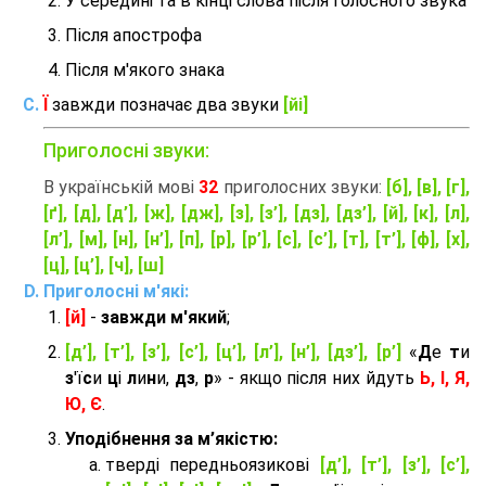
У середині та в кінці слова після голосного звука
Після апострофа
Після м'якого знака
Ї
завжди позначає два звуки
[йі]
Приголосні звуки:
В українській мові
32
приголосних звуки:
[б], [в], [г],
[ґ], [д], [д’], [ж], [дж], [з], [з’], [дз], [дз’], [й], [к], [л],
[л’], [м], [н], [н’], [п], [р], [р’], [с], [с’], [т], [т’], [ф], [х],
[ц], [ц’], [ч], [ш]
Приголосні м'які:
[й]
-
завжди м'який
;
[д’], [т’], [з’], [с’], [ц’], [л’], [н’], [дз’], [р’]
«
Д
е
т
и
з
'ї
с
и
ц
і
л
и
н
и,
дз
,
р
» - якщо після них йдуть
Ь, І, Я,
Ю, Є
.
Уподібнення за м’якістю:
тверді передньоязикові
[д’], [т’], [з’], [с’],