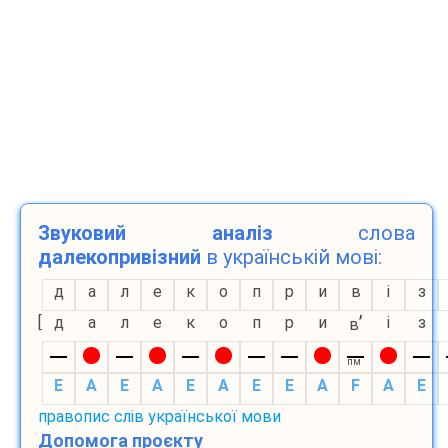
Звуковий аналіз
слова
далекопривізний
в українській мові:
д
а
л
е
к
о
п
р
и
в
і
з
’
[
д
а
л
е
к
о
п
р
и
і
з
в
пм
E
A
E
A
E
A
E
E
A
F
A
E
правопис слів української мови
Допомога проєкту