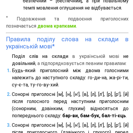
безпечний – [беспечний], а при повільному
темпі мовлення оглушення не відбувається.
*
Подовження та подвоєння приголосних
позначається
двома крапками
.
Правила поділу слова на склади в
українській мові*
Поділ слів на склади
в українській мові
не
довільний
, а підпорядковується певним правилам:
Будь-який приголосний між двома голосними
належить до наступного складу: го-ди-на, жа-рі-ти,
су-є-та, ту-го-ву-хий.
Сонорні приголосні [м], [н], [н’], [в], [л], [л’], [р], [р’], [й]
після голосного перед наступним приголосним
(сонорним, дзвінким, глухим) відносяться до
попереднього складу:
бар-ви, бам-бук, бал-ті-єць
.
Сонорні приголосні [м], [н], [н’], [в], [л], [л’], [р], [р’], [й]
після приголосного (дзвінкого і глухого) перед