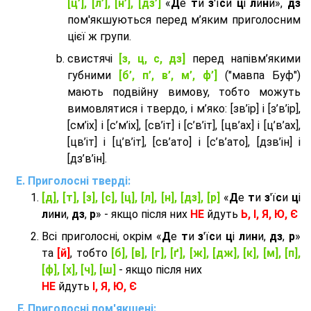
[ц’], [л’], [н’], [дз’]
«
Д
е
т
и
з
'ї
с
и
ц
і
л
и
н
и»,
дз
пом'якшуються перед м’яким приголосним
цієї ж групи.
cвистячі
[з, ц, с, дз]
перед напівм’якими
губними
[б’, п’, в’, м’, ф’]
("мавпа Буф")
мають подвійну вимову, тобто можуть
вимовлятися і твердо, і м’яко: [зв’ір] і [з’в’ір],
[см’іх] і [с’м’іх], [св’іт] і [с’в’іт], [цв’ах] і [ц’в’ах],
[цв’іт] і [ц’в’іт], [св’ато] і [с’в’ато], [дзв’iн] і
[дз’в’iн].
Приголосні тверді:
[д], [т], [з], [с], [ц], [л], [н], [дз], [р]
«
Д
е
т
и
з
'ї
с
и
ц
і
л
и
н
и,
дз
,
р
» - якщо після них
НЕ
йдуть
Ь, І, Я, Ю, Є
Всі приголосні, окрім «
Д
е
т
и
з
'ї
с
и
ц
і
л
и
н
и,
дз
,
р
»
та
[й]
, тобто
[б], [в], [г], [ґ], [ж], [дж], [к], [м], [п],
[ф], [х], [ч], [ш]
- якщо після них
НЕ
йдуть
І, Я, Ю, Є
Приголосні пом'якшені: