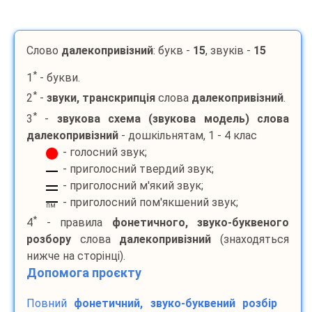
Слово
далекопривізний
: букв -
15
, звуків -
15
*
1
- букви.
*
2
-
звуки, транскрипція
слова
далекопривізний
.
*
3
-
звукова схема (звукова модель) слова
далекопривізний
- дошкільнятам, 1 - 4 клас
- голосний звук;
- приголосний твердий звук;
- приголосний м'який звук;
- приголосний пом'якшений звук;
пм
*
4
- правила
фонетичного, звуко-буквеного
розбору
слова
далекопривізний
(знаходяться
нижче на сторінці).
Допомога проєкту
Повний
фонетичний, звуко-буквений розбір