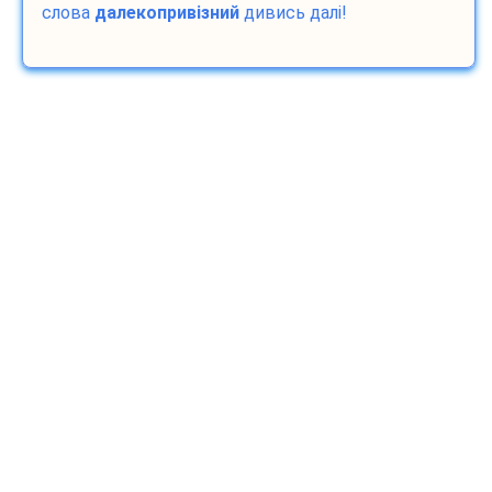
слова
далекопривізний
дивись далі!