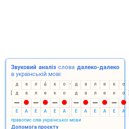
Звуковий аналіз
слова
далеко-далеко
в українській мові:
д
а
л
к
о
-
д
а
л
е
к
о
е
[
д
а
л
е
к
о
д
а
л
е
к
о
E
A
E
A
E
A
E
A
E
A
E
A
правопис слів української мови
Допомога проєкту