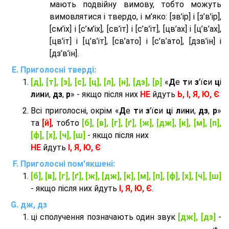
мають подвійну вимову, тобто можуть
вимовлятися і твердо, і м’яко: [зв’ір] і [з’в’ір],
[см’іх] і [с’м’іх], [св’іт] і [с’в’іт], [цв’ах] і [ц’в’ах],
[цв’іт] і [ц’в’іт], [св’ато] і [с’в’ато], [дзв’iн] і
[дз’в’iн].
Приголосні тверді:
[д], [т], [з], [с], [ц], [л], [н], [дз], [р]
«
Д
е
т
и
з
'ї
с
и
ц
і
л
и
н
и,
дз
,
р
» - якщо після них
НЕ
йдуть
Ь, І, Я, Ю, Є
Всі приголосні, окрім «
Д
е
т
и
з
'ї
с
и
ц
і
л
и
н
и,
дз
,
р
»
та
[й]
, тобто
[б], [в], [г], [ґ], [ж], [дж], [к], [м], [п],
[ф], [х], [ч], [ш]
- якщо після них
НЕ
йдуть
І, Я, Ю, Є
Приголосні пом'якшені:
[б], [в], [г], [ґ], [ж], [дж], [к], [м], [п], [ф], [х], [ч], [ш]
- якщо після них йдуть
І, Я, Ю, Є
.
дж, дз
ці сполучення позначають один звук
[дж], [дз]
-