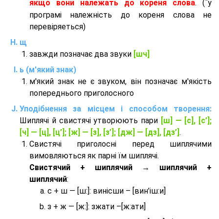
*
якщо вони належать до кореня слова
. (
у
програмі належність до кореня слова не
перевіряеться)
щ
завжди позначає два звуки
[шч]
ь (м'який знак)
м'який знак не є звуком, він позначає м'якість
попереднього приголосного
Уподібнення за місцем і способом творення:
Шиплячі й свистячі утворюють пари
[ш] — [c], [с’];
[ч] — [ц], [ц’]; [ж] — [з], [з’]; [дж] — [дз], [дз’]
.
Свистячі приголосні перед шиплячими
вимовляються як парні їм шиплячі.
Cвистячий + шиплячий → шиплячий +
шиплячий
:
с + ш — [ш:]: винісши – [вин’іш:и]
з + ж — [ж:]: зжати –[ж:ати]