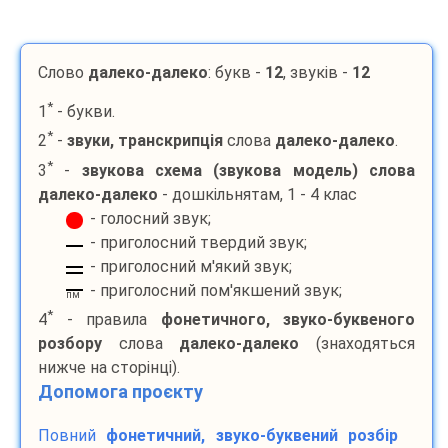
Слово
далеко-далеко
: букв -
12
, звуків -
12
*
1
- букви.
*
2
-
звуки, транскрипція
слова
далеко-далеко
.
*
3
-
звукова схема (звукова модель) слова
далеко-далеко
- дошкільнятам, 1 - 4 клас
- голосний звук;
- приголосний твердий звук;
- приголосний м'який звук;
- приголосний пом'якшений звук;
пм
*
4
- правила
фонетичного, звуко-буквеного
розбору
слова
далеко-далеко
(знаходяться
нижче на сторінці).
Допомога проєкту
Повний
фонетичний, звуко-буквений розбір