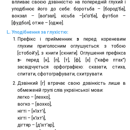
впливає своєю дзвінкістю на попередній глухий і
уподібнює його до себе: боротьба – [бород’ба],
вокзал – [воґзал], кісьба –[к’із’ба], футбол –
[фудбол], отже – [одже].
Уподібнення за глухістю:
Префікс і прийменник
з
перед кореневим
глухим приголосним оглушується: з тобою
[стобой’у], з книги [скниги]. Оглушення префікса
з-
перед [к], [п], [т], [ф], [х] ("кафе птах")
засвідчується орфографією: сказати, стиха,
спитати, сфотографувати, схитрувати.
Дзвінкий [г] втрачає свою дзвінкість лише в
обмеженій групі слів української мови:
легко – [лехко],
вогко – [вохко],
нігті – [н’іхт’і],
кігті – [к’іхт’і],
дігтяр – [д’іхт’ар],