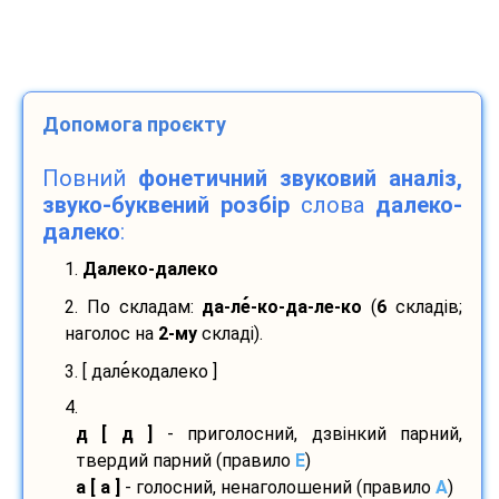
Допомога проєкту
Повний
фонетичний звуковий аналіз,
звуко-буквений розбір
слова
далеко-
далеко
:
1.
Далеко-далеко
2. По складам:
да-
ле
-
ко-
да-
ле-
ко
(
6
складів;
наголос на
2-му
складі).
3. [ дале
кодалеко ]
4.
д [ д ]
- приголосний, дзвінкий парний,
твердий парний (правило
E
)
а [ а ]
- голосний, ненаголошений (правило
A
)