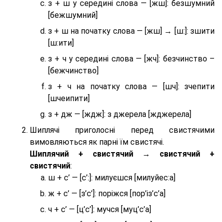
з + ш у середині слова — [жш]: безшумний
[бежшумний]
з + ш на початку слова — [жш] → [ш:]: зшити
[ш:ити]
з + ч у середині слова — [жч]: безчинство –
[бежчинство]
з + ч на початку слова — [шч]: зчепити
[шчеипити]
з + дж — [ждж]: з джерела [жджерела]
Шиплячі приголосні перед свистячими
вимовляються як парні їм свистячі.
Шиплячий + свистячий → свистячий +
свистячий
:
ш + с’ — [с’:]: милуєшся [милуйес:а]
ж + с’ — [з’с’]: поріжся [пор’із’с’а]
ч + с’ — [ц’с’]: мучся [муц’с’а]