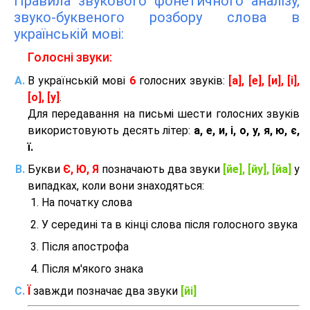
Правила звукового фонетичного аналізу,
звуко-буквеного розбору слова в
українській мові:
Голосні звуки:
В українській мові
6
голосних звуків:
[а], [е], [и], [і],
[о], [у]
.
Для передавання на письмі шести голосних звуків
використовують десять літер:
а, е, и, і, о, у, я, ю, є,
ї.
Букви
Є, Ю, Я
позначають два звуки
[йе], [йу], [йа]
у
випадках, коли вони знаходяться:
На початку слова
У середині та в кінці слова після голосного звука
Після апострофа
Після м'якого знака
Ї
завжди позначає два звуки
[йі]