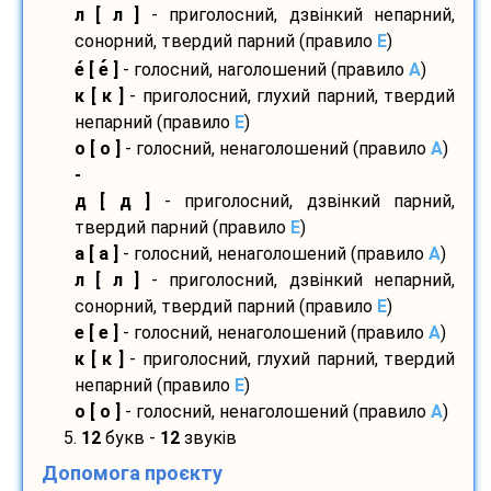
л [ л ]
- приголосний, дзвінкий непарний,
сонорний, твердий парний (правило
E
)
е
[ е
]
- голосний, наголошений (правило
A
)
к [ к ]
- приголосний, глухий парний, твердий
непарний (правило
E
)
о [ о ]
- голосний, ненаголошений (правило
A
)
-
д [ д ]
- приголосний, дзвінкий парний,
твердий парний (правило
E
)
а [ а ]
- голосний, ненаголошений (правило
A
)
л [ л ]
- приголосний, дзвінкий непарний,
сонорний, твердий парний (правило
E
)
е [ е ]
- голосний, ненаголошений (правило
A
)
к [ к ]
- приголосний, глухий парний, твердий
непарний (правило
E
)
о [ о ]
- голосний, ненаголошений (правило
A
)
5.
12
букв -
12
звуків
Допомога проєкту