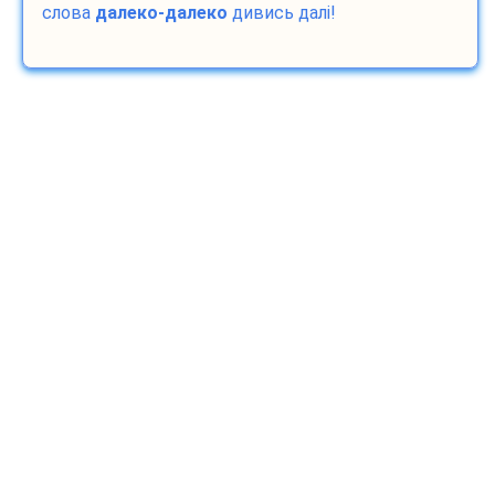
слова
далеко-далеко
дивись далі!