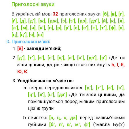
Приголосні звуки:
В українській мові
32
приголосних звуки:
[б], [в], [г],
[ґ], [д], [д’], [ж], [дж], [з], [з’], [дз], [дз’], [й], [к], [л],
[л’], [м], [н], [н’], [п], [р], [р’], [с], [с’], [т], [т’], [ф], [х],
[ц], [ц’], [ч], [ш]
Приголосні м'які:
[й]
-
завжди м'який
;
[д’], [т’], [з’], [с’], [ц’], [л’], [н’], [дз’], [р’]
«
Д
е
т
и
з
'ї
с
и
ц
і
л
и
н
и,
дз
,
р
» - якщо після них йдуть
Ь, І, Я,
Ю, Є
.
Уподібнення за м’якістю:
тверді передньоязикові
[д’], [т’], [з’], [с’],
[ц’], [л’], [н’], [дз’]
«
Д
е
т
и
з
'ї
с
и
ц
і
л
и
н
и»,
дз
пом'якшуються перед м’яким приголосним
цієї ж групи.
cвистячі
[з, ц, с, дз]
перед напівм’якими
губними
[б’, п’, в’, м’, ф’]
("мавпа Буф")