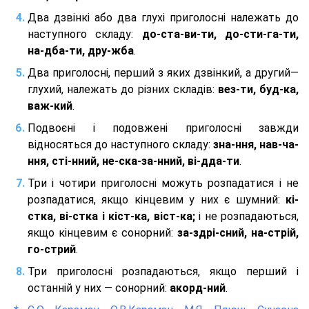
Два дзвінкі або два глухі приголосні належать до
наступного складу:
до-ста-ви-ти, до-сти-га-ти,
на-дба-ти, дру-жба
.
Два приголосні, перший з яких дзвінкий, а другий—
глухий, належать до різних складів:
вез-ти, буд-ка,
важ-кий
.
Подвоєні і подовжені приголосні завжди
відносяться до наступного складу:
зна-ння, нав-ча-
ння, сті-нний, не-ска-за-нний, ві-дда-ти
.
Три і чотири приголосні можуть розпадатися і не
розпадатися, якщо кінцевим у них є шумний:
кі-
стка, ві-стка і кіст-ка, віст-ка;
і не розпадаються,
якщо кінцевим є сонорний:
за-здрі-сний, на-стрій,
го-стрий
.
Три приголосні розпадаються, якщо перший і
останній у них — сонорний:
акорд-ний
.