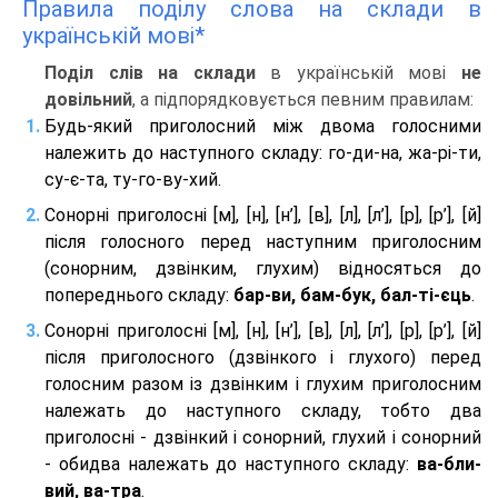
Правила поділу слова на склади в
українській мові*
Поділ слів на склади
в українській мові
не
довільний
, а підпорядковується певним правилам:
Будь-який приголосний між двома голосними
належить до наступного складу: го-ди-на, жа-рі-ти,
су-є-та, ту-го-ву-хий.
Сонорні приголосні [м], [н], [н’], [в], [л], [л’], [р], [р’], [й]
після голосного перед наступним приголосним
(сонорним, дзвінким, глухим) відносяться до
попереднього складу:
бар-ви, бам-бук, бал-ті-єць
.
Сонорні приголосні [м], [н], [н’], [в], [л], [л’], [р], [р’], [й]
після приголосного (дзвінкого і глухого) перед
голосним разом із дзвінким і глухим приголосним
належать до наступного складу, тобто два
приголосні - дзвінкий і сонорний, глухий і сонорний
- обидва належать до наступного складу:
ва-бли-
вий, ва-тра
.