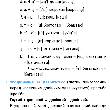
ш + ц’ — [с’ц’]: дошці [дос’ц’і]
ж + ц’ — [з’ц’]: мережці [мерез’ц’і]
ч + ц’ — [ц’:]: качці [кац’:і]
т + с — [ц]: братство – [брaцтво]
т’ + с’— [ц’:]: учіться – [уч’іц’:a]
т + ц — [ц:]: коритце [кориц:е]
т + ч — [ч:]: вотчина – [вoч:ина]
т + ш у звичайному темпі — [чш]: багатшати
– [багачшати],
т + ш у швидкому темпі — [ч:]: багатшати –
[багач:ати].
Уподібнення за дзвінкістю:
(глухий приголосний
перед наступним дзвінким одзвінчується): просьба
[проз’ба].
Глухий + дзвінкий → дзвінкий + дзвінкий.
В українській мові дзвінкий приголосний завжди