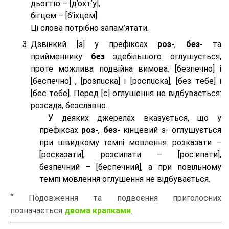
дьогтю – [д’охт’у],
бігцем – [б’іхцем].
Ці слова потрібно запам’ятати.
Дзвінкий [з] у префіксах
роз-
,
без-
та
прийменнику
без
здебільшого оглушується,
проте можлива подвійна вимова: [безпeчно] і
[беспeчно] , [розпuска] і [роспuска], [без тeбе] і
[бес тeбе]. Перед [с] оглушення не відбувається:
розсада, безславно.
У деяких джерелах вказується, що у
префіксах
роз-
,
без-
кінцевий з- оглушується
при швидкому темпі мовлення: розказати –
[росказати], розсипати – [роc:ипати],
безпечний – [беспечний], а при повільному
темпі мовлення оглушення не відбувається.
*
Подовження та подвоєння приголосних
позначається
двома крапками
.