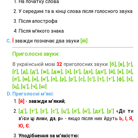
На початку слова
У середині та в кінці слова після голосного звука
Після апострофа
Після м'якого знака
Ї
завжди позначає два звуки
[йі]
Приголосні звуки:
В українській мові
32
приголосних звуки:
[б], [в], [г],
[ґ], [д], [д’], [ж], [дж], [з], [з’], [дз], [дз’], [й], [к], [л],
[л’], [м], [н], [н’], [п], [р], [р’], [с], [с’], [т], [т’], [ф], [х],
[ц], [ц’], [ч], [ш]
Приголосні м'які:
[й]
-
завжди м'який
;
[д’], [т’], [з’], [с’], [ц’], [л’], [н’], [дз’], [р’]
«
Д
е
т
и
з
'ї
с
и
ц
і
л
и
н
и,
дз
,
р
» - якщо після них йдуть
Ь, І, Я,
Ю, Є
.
Уподібнення за м’якістю: