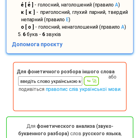
е
[ е
]
- голосний, наголошений (правило
A
)
к [ к ]
- приголосний, глухий парний, твердий
непарний (правило
E
)
о [ о ]
- голосний, ненаголошений (правило
A
)
5.
6
букв -
6
звуків
Допомога проєкту
Для фонетичного розбора іншого слова
або
подивіться
правопис слів української мови.
Для
фонетического анализа (звуко-
буквенного разбора)
слов
русского языка
,