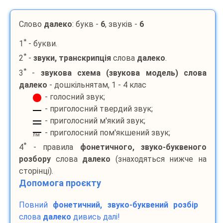
Слово
далеко
: букв -
6
, звуків -
6
*
1
- букви.
*
2
-
звуки, транскрипція
слова
далеко
.
*
3
-
звукова схема (звукова модель) слова
далеко
- дошкільнятам, 1 - 4 клас
- голосний звук;
- приголосний твердий звук;
- приголосний м'який звук;
- приголосний пом'якшений звук;
пм
*
4
- правила
фонетичного, звуко-буквеного
розбору
слова
далеко
(знаходяться нижче на
сторінці).
Допомога проєкту
Повний
фонетичний, звуко-буквений розбір
слова
далеко
дивись далі!