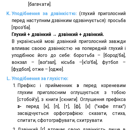
[багач:ати].
Уподібнення за дзвінкістю:
(глухий приголосний
перед наступним дзвінким одзвінчується): просьба
[проз’ба].
Глухий + дзвінкий → дзвінкий + дзвінкий.
В українській мові дзвінкий приголосний завжди
впливає своєю дзвінкістю на попередній глухий і
уподібнює його до себе: боротьба – [бород’ба],
вокзал – [воґзал], кісьба –[к’із’ба], футбол –
[фудбол], отже – [одже].
Уподібнення за глухістю:
Префікс і прийменник
з
перед кореневим
глухим приголосним оглушується: з тобою
[стобой’у], з книги [скниги]. Оглушення префікса
з-
перед [к], [п], [т], [ф], [х] ("кафе птах")
засвідчується орфографією: сказати, стиха,
спитати, сфотографувати, схитрувати.
Дзвінкий [г] втрачає свою дзвінкість лише в