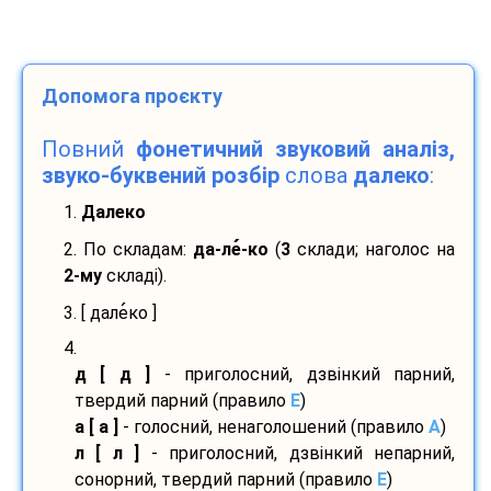
Допомога проєкту
Повний
фонетичний звуковий аналіз,
звуко-буквений розбір
слова
далеко
:
1.
Далеко
2. По складам:
да-
ле
-
ко
(
3
склади; наголос на
2-му
складі).
3. [ дале
ко ]
4.
д [ д ]
- приголосний, дзвінкий парний,
твердий парний (правило
E
)
а [ а ]
- голосний, ненаголошений (правило
A
)
л [ л ]
- приголосний, дзвінкий непарний,
сонорний, твердий парний (правило
E
)