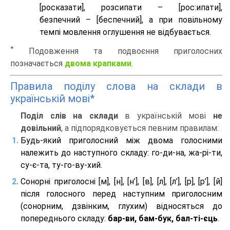
[росказати], розсипати – [роc:ипати],
безпечний – [беспечний], а при повільному
темпі мовлення оглушення не відбувається.
*
Подовження та подвоєння приголосних
позначається
двома крапками
.
Правила поділу слова на склади в
українській мові*
Поділ слів на склади
в українській мові
не
довільний
, а підпорядковується певним правилам:
Будь-який приголосний між двома голосними
належить до наступного складу: го-ди-на, жа-рі-ти,
су-є-та, ту-го-ву-хий.
Сонорні приголосні [м], [н], [н’], [в], [л], [л’], [р], [р’], [й]
після голосного перед наступним приголосним
(сонорним, дзвінким, глухим) відносяться до
попереднього складу:
бар-ви, бам-бук, бал-ті-єць
.