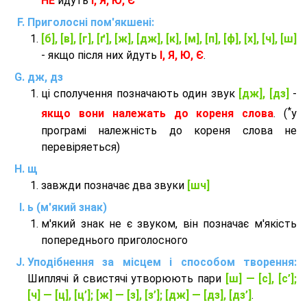
НЕ
йдуть
І, Я, Ю, Є
Приголосні пом'якшені:
[б], [в], [г], [ґ], [ж], [дж], [к], [м], [п], [ф], [х], [ч], [ш]
- якщо після них йдуть
І, Я, Ю, Є
.
дж, дз
ці сполучення позначають один звук
[дж], [дз]
-
*
якщо вони належать до кореня слова
. (
у
програмі належність до кореня слова не
перевіряеться)
щ
завжди позначає два звуки
[шч]
ь (м'який знак)
м'який знак не є звуком, він позначає м'якість
попереднього приголосного
Уподібнення за місцем і способом творення:
Шиплячі й свистячі утворюють пари
[ш] — [c], [с’];
[ч] — [ц], [ц’]; [ж] — [з], [з’]; [дж] — [дз], [дз’]
.