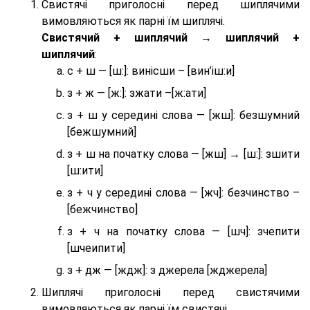
Свистячі приголосні перед шиплячими
вимовляються як парні їм шиплячі.
Cвистячий + шиплячий → шиплячий +
шиплячий
:
с + ш — [ш:]: винісши – [вин’іш:и]
з + ж — [ж:]: зжати –[ж:ати]
з + ш у середині слова — [жш]: безшумний
[бежшумний]
з + ш на початку слова — [жш] → [ш:]: зшити
[ш:ити]
з + ч у середині слова — [жч]: безчинство –
[бежчинство]
з + ч на початку слова — [шч]: зчепити
[шчеипити]
з + дж — [ждж]: з джерела [жджерела]
Шиплячі приголосні перед свистячими
вимовляються як парні їм свистячі.