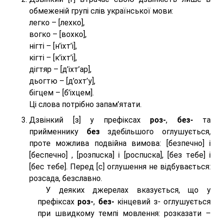
обмеженій групі слів української мови:
легко – [лехко],
вогко – [вохко],
нігті – [н’іхт’і],
кігті – [к’іхт’і],
дігтяр – [д’іхт’ар],
дьогтю – [д’охт’у],
бігцем – [б’іхцем].
Ці слова потрібно запам’ятати.
Дзвінкий [з] у префіксах
роз-
,
без-
та
прийменнику
без
здебільшого оглушується,
проте можлива подвійна вимова: [безпeчно] і
[беспeчно] , [розпuска] і [роспuска], [без тeбе] і
[бес тeбе]. Перед [с] оглушення не відбувається:
розсада, безславно.
У деяких джерелах вказується, що у
префіксах
роз-
,
без-
кінцевий з- оглушується
при швидкому темпі мовлення: розказати –