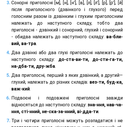
Сонорні приголосні [м], [н], [н’], [в], [л], [л’], [р], [р’], [й]
після приголосного (дзвінкого і глухого) перед
голосним разом із дзвінким і глухим приголосним
належать до наступного складу, тобто два
приголосні - дзвінкий і сонорний, глухий і сонорний
- обидва належать до наступного складу:
ва-бли-
вий, ва-тра
.
Два дзвінкі або два глухі приголосні належать до
наступного складу:
до-ста-ви-ти, до-сти-га-ти,
на-дба-ти, дру-жба
.
Два приголосні, перший з яких дзвінкий, а другий—
глухий, належать до різних складів:
вез-ти, буд-ка,
важ-кий
.
Подвоєні і подовжені приголосні завжди
відносяться до наступного складу:
зна-ння, нав-ча-
ння, сті-нний, не-ска-за-нний, ві-дда-ти
.
Три і чотири приголосні можуть розпадатися і не