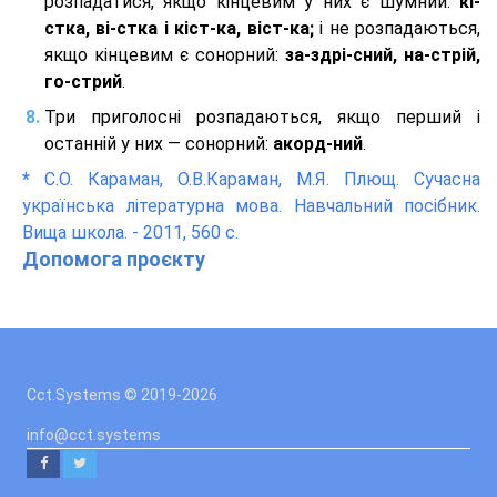
розпадатися, якщо кінцевим у них є шумний:
кі-
стка, ві-стка і кіст-ка, віст-ка;
і не розпадаються,
якщо кінцевим є сонорний:
за-здрі-сний, на-стрій,
го-стрий
.
Три приголосні розпадаються, якщо перший і
останній у них — сонорний:
акорд-ний
.
*
С.О. Караман, О.В.Караман, М.Я. Плющ. Сучасна
українська літературна мова. Навчальний посібник.
Вища школа. - 2011, 560 с.
Допомога проєкту
Cct.Systems © 2019
-2026
info@cct.systems