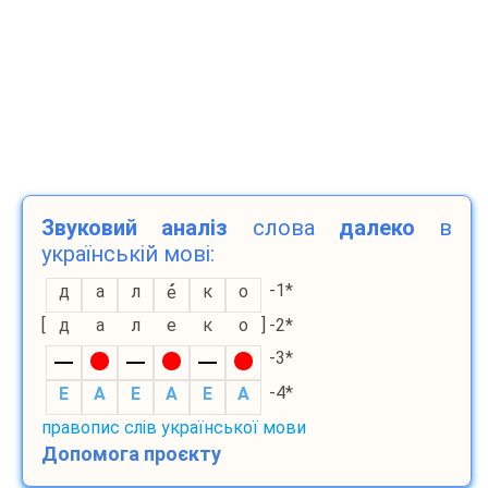
Звуковий аналіз
слова
далеко
в
українській мові:
-1*
д
а
л
к
о
е
[
д
а
л
е
к
о
]
-2*
-3*
-4*
E
A
E
A
E
A
правопис слів української мови
Допомога проєкту