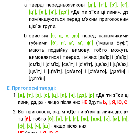
тверді передньоязикові
[д’], [т’], [з’], [с’],
[ц’], [л’], [н’], [дз’]
«
Д
е
т
и
з
'ї
с
и
ц
і
л
и
н
и»,
дз
пом'якшуються перед м’яким приголосним
цієї ж групи.
cвистячі
[з, ц, с, дз]
перед напівм’якими
губними
[б’, п’, в’, м’, ф’]
("мавпа Буф")
мають подвійну вимову, тобто можуть
вимовлятися і твердо, і м’яко: [зв’ір] і [з’в’ір],
[см’іх] і [с’м’іх], [св’іт] і [с’в’іт], [цв’ах] і [ц’в’ах],
[цв’іт] і [ц’в’іт], [св’ато] і [с’в’ато], [дзв’iн] і
[дз’в’iн].
Приголосні тверді:
[д], [т], [з], [с], [ц], [л], [н], [дз], [р]
«
Д
е
т
и
з
'ї
с
и
ц
і
л
и
н
и,
дз
,
р
» - якщо після них
НЕ
йдуть
Ь, І, Я, Ю, Є
Всі приголосні, окрім «
Д
е
т
и
з
'ї
с
и
ц
і
л
и
н
и,
дз
,
р
»
та
[й]
, тобто
[б], [в], [г], [ґ], [ж], [дж], [к], [м], [п],
[ф], [х], [ч], [ш]
- якщо після них