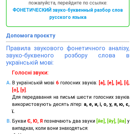
пожалуйста, перейдите по ссылке:
ФОНЕТИЧЕСКИЙ звуко-буквенный разбор слов
русского языка
Допомога проєкту
Правила звукового фонетичного аналізу,
звуко-буквеного розбору слова в
українській мові:
Голосні звуки:
В українській мові
6
голосних звуків:
[а], [е], [и], [і],
[о], [у]
.
Для передавання на письмі шести голосних звуків
використовують десять літер:
а, е, и, і, о, у, я, ю, є,
ї.
Букви
Є, Ю, Я
позначають два звуки
[йе], [йу], [йа]
у
випадках, коли вони знаходяться: