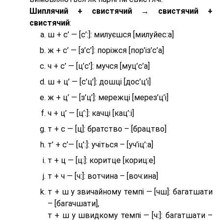
Шиплячий + свистячий → свистячий +
свистячий
:
ш + с’ — [с’:]: милуєшся [милуйес:а]
ж + с’ — [з’с’]: поріжся [пор’із’с’а]
ч + с’ — [ц’с’]: мучся [муц’с’а]
ш + ц’ — [с’ц’]: дошці [дос’ц’і]
ж + ц’ — [з’ц’]: мережці [мерез’ц’і]
ч + ц’ — [ц’:]: качці [кац’:і]
т + с — [ц]: братство – [брaцтво]
т’ + с’— [ц’:]: учіться – [уч’іц’:a]
т + ц — [ц:]: коритце [кориц:е]
т + ч — [ч:]: вотчина – [вoч:ина]
т + ш у звичайному темпі — [чш]: багатшати
– [багачшати],
т + ш у швидкому темпі — [ч:]: багатшати –