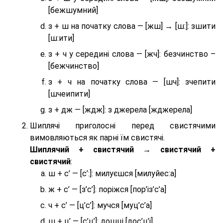
[бежшумний]
з + ш на початку слова — [жш] → [ш:]: зшити
[ш:ити]
з + ч у середині слова — [жч]: безчинство –
[бежчинство]
з + ч на початку слова — [шч]: зчепити
[шчеипити]
з + дж — [ждж]: з джерела [жджерела]
Шиплячі приголосні перед свистячими
вимовляються як парні їм свистячі.
Шиплячий + свистячий → свистячий +
свистячий
:
ш + с’ — [с’:]: милуєшся [милуйес:а]
ж + с’ — [з’с’]: поріжся [пор’із’с’а]
ч + с’ — [ц’с’]: мучся [муц’с’а]
ш + ц’ — [с’ц’]: дошці [дос’ц’і]