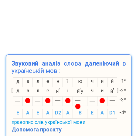
Звуковий аналіз
слова
даленіючий
в
українській мові:
-1*
д
а
л
е
н
ю
ч
и
й
і
’
’
’
[
д
а
л
е
і
ч
и
]
-2*
н
й
у
й
-3*
-4*
E
A
E
A
D2
A
B
E
A
D1
правопис слів української мови
Допомога проєкту