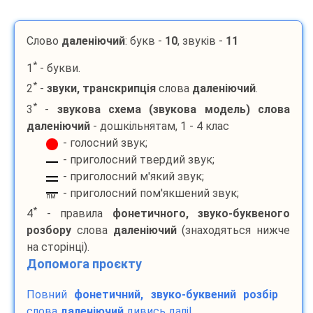
Слово
даленіючий
: букв -
10
, звуків -
11
*
1
- букви.
*
2
-
звуки, транскрипція
слова
даленіючий
.
*
3
-
звукова схема (звукова модель) слова
даленіючий
- дошкільнятам, 1 - 4 клас
- голосний звук;
- приголосний твердий звук;
- приголосний м'який звук;
- приголосний пом'якшений звук;
пм
*
4
- правила
фонетичного, звуко-буквеного
розбору
слова
даленіючий
(знаходяться нижче
на сторінці).
Допомога проєкту
Повний
фонетичний, звуко-буквений розбір
слова
даленіючий
дивись далі!