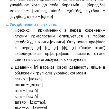
уподібнює його до себе: боротьба – [бород’ба],
вокзал – [воґзал], кісьба –[к’із’ба], футбол –
[фудбол], отже – [одже].
Уподібнення за глухістю:
Префікс і прийменник
з
перед кореневим
глухим приголосним оглушується: з тобою
[стобой’у], з книги [скниги]. Оглушення префікса
з-
перед [к], [п], [т], [ф], [х] ("кафе птах")
засвідчується орфографією: сказати, стиха,
спитати, сфотографувати, схитрувати.
Дзвінкий [г] втрачає свою дзвінкість лише в
обмеженій групі слів української мови:
легко – [лехко],
вогко – [вохко],
нігті – [н’іхт’і],
кігті – [к’іхт’і],
дігтяр – [д’іхт’ар],
дьогтю – [д’охт’у],