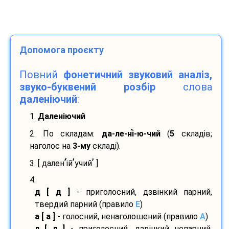
Допомога проєкту
Повний
фонетичний звуковий аналіз,
звуко-буквений розбір
слова
даленіючий
:
1.
Даленіючий
2. По складам:
да-
ле-
ні
-
ю-
чий
(
5
складів;
наголос на
3-му
складі).
’
’
’
3. [ дален
і
й
учий
]
4.
д [ д ]
- приголосний, дзвінкий парний,
твердий парний (правило
E
)
а [ а ]
- голосний, ненаголошений (правило
A
)
л [ л ]
- приголосний, дзвінкий непарний,