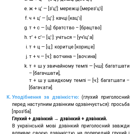
ж + ц’ — [з’ц’]: мережці [мерез’ц’і]
ч + ц’ — [ц’:]: качці [кац’:і]
т + с — [ц]: братство – [брaцтво]
т’ + с’— [ц’:]: учіться – [уч’іц’:a]
т + ц — [ц:]: коритце [кориц:е]
т + ч — [ч:]: вотчина – [вoч:ина]
т + ш у звичайному темпі — [чш]: багатшати
– [багачшати],
т + ш у швидкому темпі — [ч:]: багатшати –
[багач:ати].
Уподібнення за дзвінкістю:
(глухий приголосний
перед наступним дзвінким одзвінчується): просьба
[проз’ба].
Глухий + дзвінкий → дзвінкий + дзвінкий.
В українській мові дзвінкий приголосний завжди
впливає своєю дзвінкістю на попередній глухий і