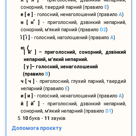
сонорний, твердий парний (правило
E
)
е [ е ]
- голосний, ненаголошений (правило
A
)
’
н [ н
]
- приголосний, дзвінкий непарний,
сонорний, м'який парний (правило
D2
)
і
[ і
]
- голосний, наголошений (правило
A
)
⟨
ю
[ й’ ] – приголосний, сонорний, дзвінкий
непарний, м'який непарний.
[ у ]– голосний, ненаголошений
(правило
B
)
ч [ ч ]
- приголосний, глухий парний, твердий
непарний (правило
E
)
и [ и ]
- голосний, ненаголошений (правило
A
)
’
й [ й
]
- приголосний, дзвінкий непарний,
сонорний, м'який непарний (правило
D1
)
5.
10
букв -
11
звуків
Допомога проєкту