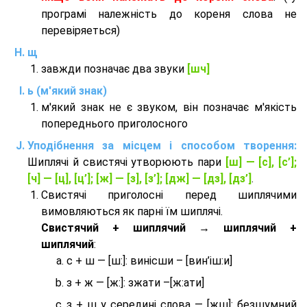
програмі належність до кореня слова не
перевіряеться)
щ
завжди позначає два звуки
[шч]
ь (м'який знак)
м'який знак не є звуком, він позначає м'якість
попереднього приголосного
Уподібнення за місцем і способом творення:
Шиплячі й свистячі утворюють пари
[ш] — [c], [с’];
[ч] — [ц], [ц’]; [ж] — [з], [з’]; [дж] — [дз], [дз’]
.
Свистячі приголосні перед шиплячими
вимовляються як парні їм шиплячі.
Cвистячий + шиплячий → шиплячий +
шиплячий
:
с + ш — [ш:]: винісши – [вин’іш:и]
з + ж — [ж:]: зжати –[ж:ати]
з + ш у середині слова — [жш]: безшумний