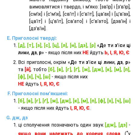
вимовлятися і твердо, і м’яко: [зв’ір] і [з’в’ір],
[см’іх] і [с’м’іх], [св’іт] і [с’в’іт], [цв’ах] і [ц’в’ах],
[цв’іт] і [ц’в’іт], [св’ато] і [с’в’ато], [дзв’iн] і
[дз’в’iн].
Приголосні тверді:
[д], [т], [з], [с], [ц], [л], [н], [дз], [р]
«
Д
е
т
и
з
'ї
с
и
ц
і
л
и
н
и,
дз
,
р
» - якщо після них
НЕ
йдуть
Ь, І, Я, Ю, Є
Всі приголосні, окрім «
Д
е
т
и
з
'ї
с
и
ц
і
л
и
н
и,
дз
,
р
»
та
[й]
, тобто
[б], [в], [г], [ґ], [ж], [дж], [к], [м], [п],
[ф], [х], [ч], [ш]
- якщо після них
НЕ
йдуть
І, Я, Ю, Є
Приголосні пом'якшені:
[б], [в], [г], [ґ], [ж], [дж], [к], [м], [п], [ф], [х], [ч], [ш]
- якщо після них йдуть
І, Я, Ю, Є
.
дж, дз
ці сполучення позначають один звук
[дж], [дз]
-
*
якщо вони належать до кореня слова
. (
у