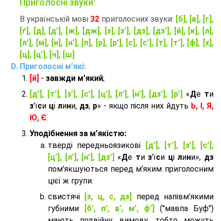
Приголосні звуки:
В українській мові
32
приголосних звуки:
[б], [в], [г],
[ґ], [д], [д’], [ж], [дж], [з], [з’], [дз], [дз’], [й], [к], [л],
[л’], [м], [н], [н’], [п], [р], [р’], [с], [с’], [т], [т’], [ф], [х],
[ц], [ц’], [ч], [ш]
Приголосні м'які:
[й]
-
завжди м'який
;
[д’], [т’], [з’], [с’], [ц’], [л’], [н’], [дз’], [р’]
«
Д
е
т
и
з
'ї
с
и
ц
і
л
и
н
и,
дз
,
р
» - якщо після них йдуть
Ь, І, Я,
Ю, Є
.
Уподібнення за м’якістю:
тверді передньоязикові
[д’], [т’], [з’], [с’],
[ц’], [л’], [н’], [дз’]
«
Д
е
т
и
з
'ї
с
и
ц
і
л
и
н
и»,
дз
пом'якшуються перед м’яким приголосним
цієї ж групи.
cвистячі
[з, ц, с, дз]
перед напівм’якими
губними
[б’, п’, в’, м’, ф’]
("мавпа Буф")
мають подвійну вимову, тобто можуть