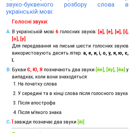
звуко-буквеного розбору слова в
українській мові:
Голосні звуки:
В українській мові
6
голосних звуків:
[а], [е], [и], [і],
[о], [у]
.
Для передавання на письмі шести голосних звуків
використовують десять літер:
а, е, и, і, о, у, я, ю, є,
ї.
Букви
Є, Ю, Я
позначають два звуки
[йе], [йу], [йа]
у
випадках, коли вони знаходяться:
На початку слова
У середині та в кінці слова після голосного звука
Після апострофа
Після м'якого знака
Ї
завжди позначає два звуки
[йі]