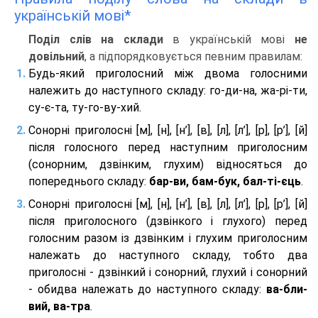
українській мові*
Поділ слів на склади
в українській мові
не
довільний
, а підпорядковується певним правилам:
Будь-який приголосний між двома голосними
належить до наступного складу: го-ди-на, жа-рі-ти,
су-є-та, ту-го-ву-хий.
Сонорні приголосні [м], [н], [н’], [в], [л], [л’], [р], [р’], [й]
після голосного перед наступним приголосним
(сонорним, дзвінким, глухим) відносяться до
попереднього складу:
бар-ви, бам-бук, бал-ті-єць
.
Сонорні приголосні [м], [н], [н’], [в], [л], [л’], [р], [р’], [й]
після приголосного (дзвінкого і глухого) перед
голосним разом із дзвінким і глухим приголосним
належать до наступного складу, тобто два
приголосні - дзвінкий і сонорний, глухий і сонорний
- обидва належать до наступного складу:
ва-бли-
вий, ва-тра
.