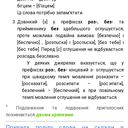
бігцем – [б’іхцем].
Ці слова потрібно запам’ятати.
Дзвінкий [з] у префіксах
роз-
,
без-
та
прийменнику
без
здебільшого оглушується,
проте можлива подвійна вимова: [безпeчно] і
[беспeчно] , [розпuска] і [роспuска], [без тeбе] і
[бес тeбе]. Перед [с] оглушення не відбувається:
розсада, безславно.
У деяких джерелах вказується, що у
префіксах
роз-
,
без-
кінцевий з- оглушується
при швидкому темпі мовлення: розказати –
[росказати], розсипати – [роc:ипати],
безпечний – [беспечний], а при повільному
темпі мовлення оглушення не відбувається.
*
Подовження та подвоєння приголосних
позначається
двома крапками
.
Правила поділу слова на склади в