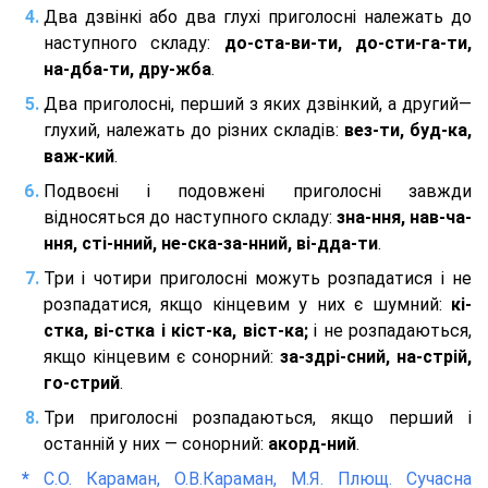
Два дзвінкі або два глухі приголосні належать до
наступного складу:
до-ста-ви-ти, до-сти-га-ти,
на-дба-ти, дру-жба
.
Два приголосні, перший з яких дзвінкий, а другий—
глухий, належать до різних складів:
вез-ти, буд-ка,
важ-кий
.
Подвоєні і подовжені приголосні завжди
відносяться до наступного складу:
зна-ння, нав-ча-
ння, сті-нний, не-ска-за-нний, ві-дда-ти
.
Три і чотири приголосні можуть розпадатися і не
розпадатися, якщо кінцевим у них є шумний:
кі-
стка, ві-стка і кіст-ка, віст-ка;
і не розпадаються,
якщо кінцевим є сонорний:
за-здрі-сний, на-стрій,
го-стрий
.
Три приголосні розпадаються, якщо перший і
останній у них — сонорний:
акорд-ний
.
*
С.О. Караман, О.В.Караман, М.Я. Плющ. Сучасна