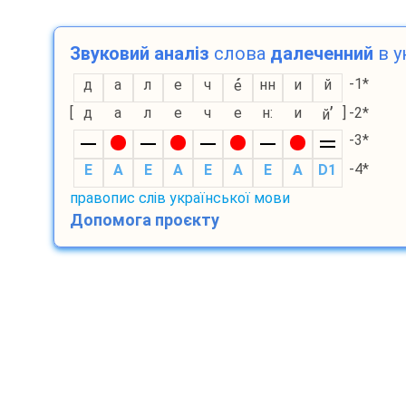
Звуковий аналіз
слова
далеченний
в у
-1*
д
а
л
е
ч
нн
и
й
е
’
[
д
а
л
е
ч
е
н:
и
]
-2*
й
-3*
-4*
E
A
E
A
E
A
E
A
D1
правопис слів української мови
Допомога проєкту