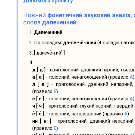
Допомога проєкту
Повний
фонетичний звуковий аналіз, 
слова
далеченний
:
1.
Далеченний
2. По складам:
да-
ле-
че
-
нний
(
4
склади; нагол
’
3. [ далече
н:ий
]
4.
д [ д ]
- приголосний, дзвінкий парний, твер
а [ а ]
- голосний, ненаголошений (правило
A
)
л [ л ]
- приголосний, дзвінкий непарний,
(правило
E
)
е [ е ]
- голосний, ненаголошений (правило
A
)
ч [ ч ]
- приголосний, глухий парний, твердий
е
[ е
]
- голосний, наголошений (правило
A
)
нн [ н: ]
- приголосний, дзвінкий непарний
(правило
E
)