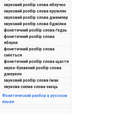
звуковий розбір слова яблучко
звуковий розбір слова кружляє
звуковий розбір слова джемпер
звуковий розбір слова бджілка
фонетичний розбір слова ґедзь
фонетичний розбір слова
яблуня
фонетичний розбір слова
сміється
фонетичний розбір слова щастя
звуко-буквений розбір слова
джерело
звуковий розбір слова їжак
звукова схема слова заєць
Фонетический разбор в русском
языке