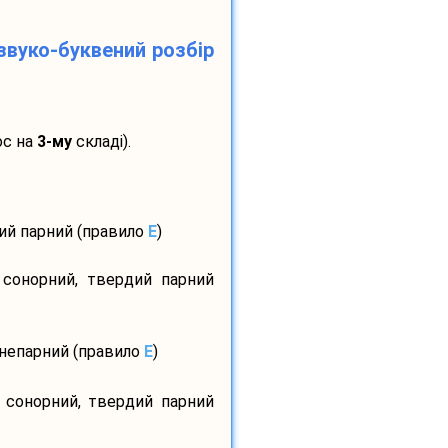
звуко-буквений розбір
ос на
3-му
складі).
дий парний (правило
E
)
 сонорний, твердий парний
 непарний (правило
E
)
, сонорний, твердий парний