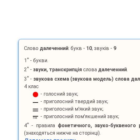
Слово
далеченний
: букв -
10
, звуків -
9
*
1
- букви.
*
2
-
звуки, транскрипція
слова
далеченний
.
*
3
-
звукова схема (звукова модель) слова
дал
4 клас
- голосний звук;
- приголосний твердий звук;
- приголосний м'який звук;
- приголосний пом'якшений звук;
пм
*
4
- правила
фонетичного, звуко-буквеного 
(знаходяться нижче на сторінці).