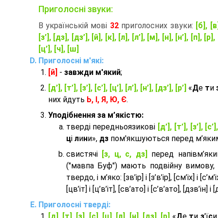
Приголосні звуки:
В українській мові
32
приголосних звуки:
[б], [в
[з’], [дз], [дз’], [й], [к], [л], [л’], [м], [н], [н’], [п], [р], 
[ц’], [ч], [ш]
Приголосні м'які:
[й]
-
завжди м'який
;
[д’], [т’], [з’], [с’], [ц’], [л’], [н’], [дз’], [р’]
«
Д
е
т
и
них йдуть
Ь, І, Я, Ю, Є
.
Уподібнення за м’якістю:
тверді передньоязикові
[д’], [т’], [з’], [с’]
ц
і
л
и
н
и»,
дз
пом'якшуються перед м’яким 
cвистячі
[з, ц, с, дз]
перед напівм’як
("мавпа Буф") мають подвійну вимову,
твердо, і м’яко: [зв’ір] і [з’в’ір], [см’іх] і [с’м’іх]
[цв’іт] і [ц’в’іт], [св’ато] і [с’в’ато], [дзв’iн] і [
Приголосні тверді:
[д], [т], [з], [с], [ц], [л], [н], [дз], [р]
«
Д
е
т
и
з
'ї
с