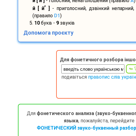
и [ и ]
- голосний, ненаголошений (правило
A
)
’
й [ й
]
- приголосний, дзвінкий непарний,
(правило
D1
)
5.
10
букв -
9
звуків
Допомога проєкту
Для фонетичного розбора іншо
подивіться
правопис слів украї
Для
фонетического анализа (звуко-буквенно
языка
, пожалуйста, перейдите
ФОНЕТИЧЕСКИЙ звуко-буквенный разбор 