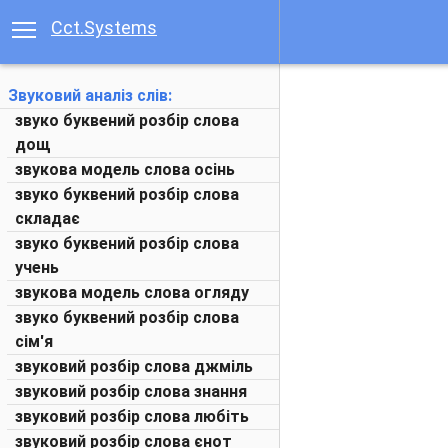
Cct.Systems
Звуковий аналіз слів:
звуко буквений розбір слова
дощ
звукова модель слова осінь
звуко буквений розбір слова
складає
звуко буквений розбір слова
учень
звукова модель слова огляду
звуко буквений розбір слова
сім'я
звуковий розбір слова джміль
звуковий розбір слова знання
звуковий розбір слова любіть
звуковий розбір слова єнот