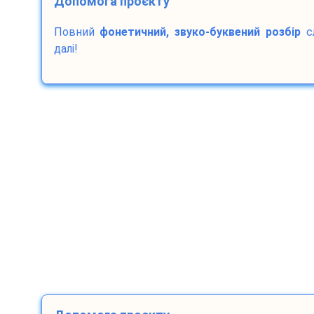
Допомога проєкту
Повний
фонетичний, звуко-буквений розбір
с
далі!