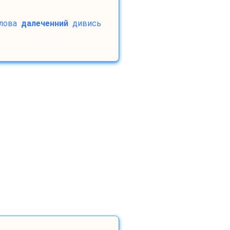
лова
далеченний
дивись