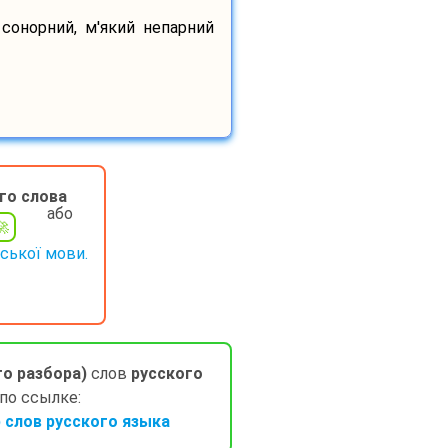
 сонорний, м'який непарний
го слова
або
нської мови.
го разбора)
слов
русского
 по ссылке:
слов русского языка