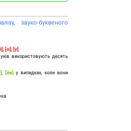
лізу, звуко-буквеного
і], [о], [у]
.
вуків використовують десять
], [йа]
у випадках, коли вони
ука