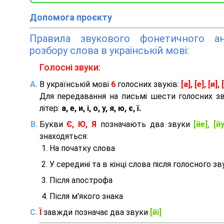
Допомога проєкту
Правила звукового фонетичного ана
розбору слова в українській мові:
Голосні звуки:
В українській мові
6
голосних звуків:
[а], [е], [и], [
Для передавання на письмі шести голосних з
літер:
а, е, и, і, о, у, я, ю, є, ї.
Букви
Є, Ю, Я
позначають два звуки
[йе], [йу
знаходяться:
На початку слова
У середині та в кінці слова після голосного зв
Після апострофа
Після м'якого знака
Ї
завжди позначає два звуки
[йі]