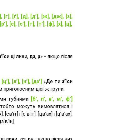
], [г], [ґ], [д], [д’], [ж], [дж], [з],
[р’], [с], [с’], [т], [т’], [ф], [х], [ц],
з
'ї
с
и
ц
і
л
и
н
и,
дз
,
р
» - якщо після
, [ц’], [л’], [н’], [дз’]
«
Д
е
т
и
з
'ї
с
и
приголосним цієї ж групи.
ими губними
[б’, п’, в’, м’, ф’]
 тобто можуть вимовлятися і
, [св’іт] і [с’в’іт], [цв’ах] і [ц’в’ах],
дз’в’iн].
и
ц
і
л
и
н
и,
дз
,
р
» - якщо після них