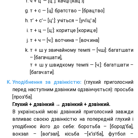
ч + ц’ — [ц’:]: качці [кац’:і]
т + с — [ц]: братство – [брaцтво]
т’ + с’— [ц’:]: учіться – [уч’іц’:a]
т + ц — [ц:]: коритце [кориц:е]
т + ч — [ч:]: вотчина – [вoч:ина]
т + ш у звичайному темпі — [чш]: багатшати
– [багачшати],
т + ш у швидкому темпі — [ч:]: багатшати –
[багач:ати].
Уподібнення за дзвінкістю:
(глухий приголосний
перед наступним дзвінким одзвінчується): просьба
[проз’ба].
Глухий + дзвінкий → дзвінкий + дзвінкий.
В українській мові дзвінкий приголосний завжди
впливає своєю дзвінкістю на попередній глухий і
уподібнює його до себе: боротьба – [бород’ба],
вокзал – [воґзал], кісьба –[к’із’ба], футбол –