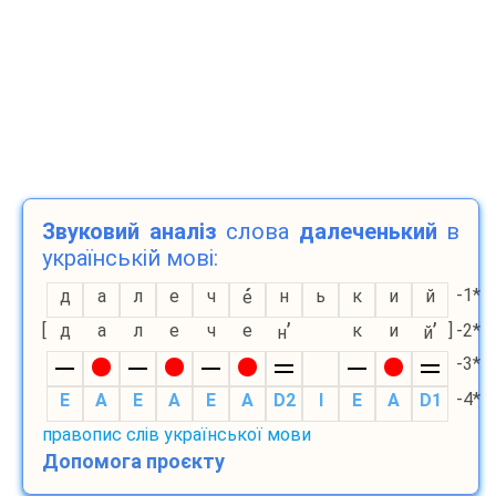
Звуковий аналіз
слова
далеченький
в
українській мові:
-1*
д
а
л
е
ч
н
ь
к
и
й
е
’
’
[
д
а
л
е
ч
е
к
и
]
-2*
н
й
-3*
-4*
E
A
E
A
E
A
D2
I
E
A
D1
правопис слів української мови
Допомога проєкту