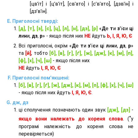
[цв’іт] і [ц’в’іт], [св’ато] і [с’в’ато], [дзв’iн] і
[дз’в’iн].
Приголосні тверді:
[д], [т], [з], [с], [ц], [л], [н], [дз], [р]
«
Д
е
т
и
з
'ї
с
и
ц
і
л
и
н
и,
дз
,
р
» - якщо після них
НЕ
йдуть
Ь, І, Я, Ю, Є
Всі приголосні, окрім «
Д
е
т
и
з
'ї
с
и
ц
і
л
и
н
и,
дз
,
р
»
та
[й]
, тобто
[б], [в], [г], [ґ], [ж], [дж], [к], [м], [п],
[ф], [х], [ч], [ш]
- якщо після них
НЕ
йдуть
І, Я, Ю, Є
Приголосні пом'якшені:
[б], [в], [г], [ґ], [ж], [дж], [к], [м], [п], [ф], [х], [ч], [ш]
- якщо після них йдуть
І, Я, Ю, Є
.
дж, дз
ці сполучення позначають один звук
[дж], [дз]
-
*
якщо вони належать до кореня слова
. (
у
програмі належність до кореня слова не
перевіряеться)