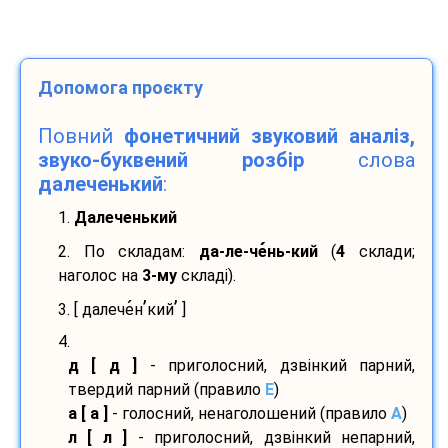
Допомога проєкту
Повний
фонетичний звуковий аналіз,
звуко-буквений розбір
слова
далеченький
:
1.
Далеченький
2. По складам:
да-
ле-
че
нь-
кий
(
4
склади;
наголос на
3-му
складі).
’
’
3. [ далече
н
кий
]
4.
д [ д ]
- приголосний, дзвінкий парний,
твердий парний (правило
E
)
а [ а ]
- голосний, ненаголошений (правило
A
)
л [ л ]
- приголосний, дзвінкий непарний,