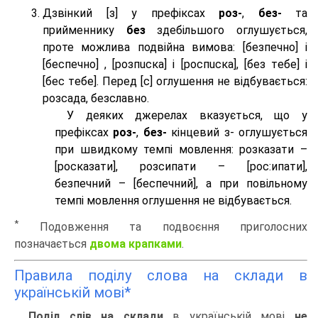
Дзвінкий [з] у префіксах
роз-
,
без-
та
прийменнику
без
здебільшого оглушується,
проте можлива подвійна вимова: [безпeчно] і
[беспeчно] , [розпuска] і [роспuска], [без тeбе] і
[бес тeбе]. Перед [с] оглушення не відбувається:
розсада, безславно.
У деяких джерелах вказується, що у
префіксах
роз-
,
без-
кінцевий з- оглушується
при швидкому темпі мовлення: розказати –
[росказати], розсипати – [роc:ипати],
безпечний – [беспечний], а при повільному
темпі мовлення оглушення не відбувається.
*
Подовження та подвоєння приголосних
позначається
двома крапками
.
Правила поділу слова на склади в
українській мові*
Поділ слів на склади
в українській мові
не