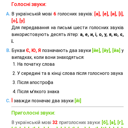
Голосні звуки:
В українській мові
6
голосних звуків:
[а], [е], [и], [і],
[о], [у]
.
Для передавання на письмі шести голосних звуків
використовують десять літер:
а, е, и, і, о, у, я, ю, є,
ї.
Букви
Є, Ю, Я
позначають два звуки
[йе], [йу], [йа]
у
випадках, коли вони знаходяться:
На початку слова
У середині та в кінці слова після голосного звука
Після апострофа
Після м'якого знака
Ї
завжди позначає два звуки
[йі]
Приголосні звуки:
В українській мові
32
приголосних звуки:
[б], [в], [г],