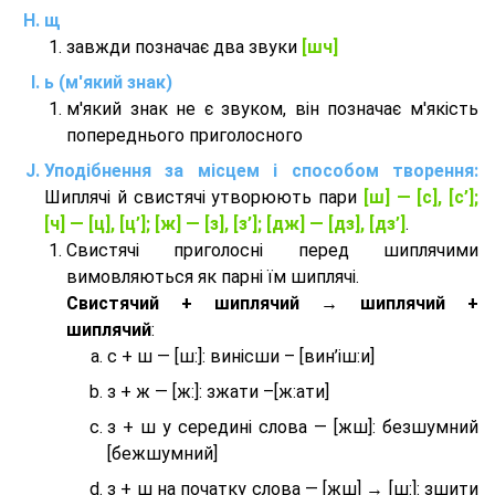
щ
завжди позначає два звуки
[шч]
ь (м'який знак)
м'який знак не є звуком, він позначає м'якість
попереднього приголосного
Уподібнення за місцем і способом творення:
Шиплячі й свистячі утворюють пари
[ш] — [c], [с’];
[ч] — [ц], [ц’]; [ж] — [з], [з’]; [дж] — [дз], [дз’]
.
Свистячі приголосні перед шиплячими
вимовляються як парні їм шиплячі.
Cвистячий + шиплячий → шиплячий +
шиплячий
:
с + ш — [ш:]: винісши – [вин’іш:и]
з + ж — [ж:]: зжати –[ж:ати]
з + ш у середині слова — [жш]: безшумний
[бежшумний]
з + ш на початку слова — [жш] → [ш:]: зшити