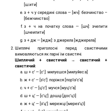
[ш:ити]
з + ч у середині слова — [жч]: безчинство –
[бежчинство]
з + ч на початку слова — [шч]: зчепити
[шчеипити]
з + дж — [ждж]: з джерела [жджерела]
Шиплячі приголосні перед свистячими
вимовляються як парні їм свистячі.
Шиплячий + свистячий → свистячий +
свистячий
:
ш + с’ — [с’:]: милуєшся [милуйес:а]
ж + с’ — [з’с’]: поріжся [пор’із’с’а]
ч + с’ — [ц’с’]: мучся [муц’с’а]
ш + ц’ — [с’ц’]: дошці [дос’ц’і]
ж + ц’ — [з’ц’]: мережці [мерез’ц’і]