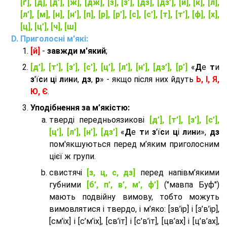
[ґ], [д], [д’], [ж], [дж], [з], [з’], [дз], [дз’], [й], [к], [л],
[л’], [м], [н], [н’], [п], [р], [р’], [с], [с’], [т], [т’], [ф], [х],
[ц], [ц’], [ч], [ш]
Приголосні м'які:
[й]
-
завжди м'який
;
[д’], [т’], [з’], [с’], [ц’], [л’], [н’], [дз’], [р’]
«
Д
е
т
и
з
'ї
с
и
ц
і
л
и
н
и,
дз
,
р
» - якщо після них йдуть
Ь, І, Я,
Ю, Є
.
Уподібнення за м’якістю:
тверді передньоязикові
[д’], [т’], [з’], [с’],
[ц’], [л’], [н’], [дз’]
«
Д
е
т
и
з
'ї
с
и
ц
і
л
и
н
и»,
дз
пом'якшуються перед м’яким приголосним
цієї ж групи.
cвистячі
[з, ц, с, дз]
перед напівм’якими
губними
[б’, п’, в’, м’, ф’]
("мавпа Буф")
мають подвійну вимову, тобто можуть
вимовлятися і твердо, і м’яко: [зв’ір] і [з’в’ір],
[см’іх] і [с’м’іх], [св’іт] і [с’в’іт], [цв’ах] і [ц’в’ах],