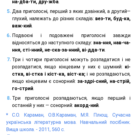
на-дба-ти, дру-жба
.
Два приголосні, перший з яких дзвінкий, а другий—
глухий, належать до різних складів:
вез-ти, буд-ка,
важ-кий
.
Подвоєні і подовжені приголосні завжди
відносяться до наступного складу:
зна-ння, нав-ча-
ння, сті-нний, не-ска-за-нний, ві-дда-ти
.
Три і чотири приголосні можуть розпадатися і не
розпадатися, якщо кінцевим у них є шумний:
кі-
стка, ві-стка і кіст-ка, віст-ка;
і не розпадаються,
якщо кінцевим є сонорний:
за-здрі-сний, на-стрій,
го-стрий
.
Три приголосні розпадаються, якщо перший і
останній у них — сонорний:
акорд-ний
.
*
С.О. Караман, О.В.Караман, М.Я. Плющ. Сучасна
українська літературна мова. Навчальний посібник.
Вища школа. - 2011, 560 с.