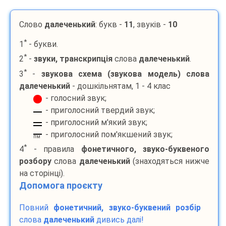
Слово
далеченький
: букв -
11
, звуків -
10
*
1
- букви.
*
2
-
звуки, транскрипція
слова
далеченький
.
*
3
-
звукова схема (звукова модель) слова
далеченький
- дошкільнятам, 1 - 4 клас
- голосний звук;
- приголосний твердий звук;
- приголосний м'який звук;
- приголосний пом'якшений звук;
пм
*
4
- правила
фонетичного, звуко-буквеного
розбору
слова
далеченький
(знаходяться нижче
на сторінці).
Допомога проєкту
Повний
фонетичний, звуко-буквений розбір
слова
далеченький
дивись далі!