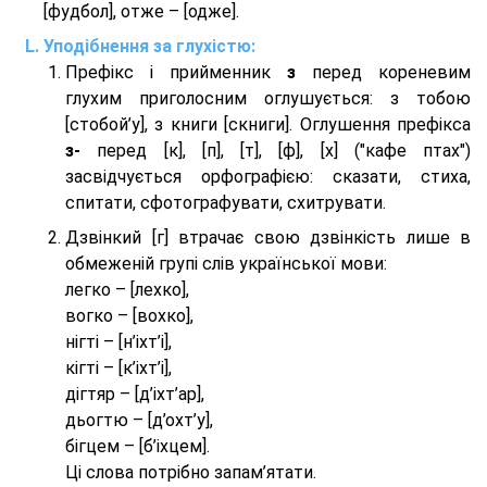
[фудбол], отже – [одже].
Уподібнення за глухістю:
Префікс і прийменник
з
перед кореневим
глухим приголосним оглушується: з тобою
[стобой’у], з книги [скниги]. Оглушення префікса
з-
перед [к], [п], [т], [ф], [х] ("кафе птах")
засвідчується орфографією: сказати, стиха,
спитати, сфотографувати, схитрувати.
Дзвінкий [г] втрачає свою дзвінкість лише в
обмеженій групі слів української мови:
легко – [лехко],
вогко – [вохко],
нігті – [н’іхт’і],
кігті – [к’іхт’і],
дігтяр – [д’іхт’ар],
дьогтю – [д’охт’у],
бігцем – [б’іхцем].
Ці слова потрібно запам’ятати.