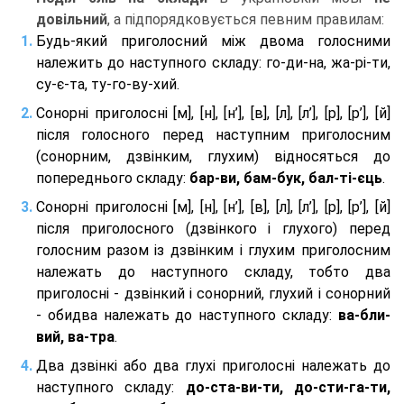
довільний
, а підпорядковується певним правилам:
Будь-який приголосний між двома голосними
належить до наступного складу: го-ди-на, жа-рі-ти,
су-є-та, ту-го-ву-хий.
Сонорні приголосні [м], [н], [н’], [в], [л], [л’], [р], [р’], [й]
після голосного перед наступним приголосним
(сонорним, дзвінким, глухим) відносяться до
попереднього складу:
бар-ви, бам-бук, бал-ті-єць
.
Сонорні приголосні [м], [н], [н’], [в], [л], [л’], [р], [р’], [й]
після приголосного (дзвінкого і глухого) перед
голосним разом із дзвінким і глухим приголосним
належать до наступного складу, тобто два
приголосні - дзвінкий і сонорний, глухий і сонорний
- обидва належать до наступного складу:
ва-бли-
вий, ва-тра
.
Два дзвінкі або два глухі приголосні належать до
наступного складу:
до-ста-ви-ти, до-сти-га-ти,