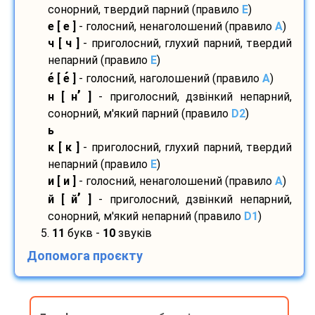
сонорний, твердий парний (правило
E
)
е [ е ]
- голосний, ненаголошений (правило
A
)
ч [ ч ]
- приголосний, глухий парний, твердий
непарний (правило
E
)
е
[ е
]
- голосний, наголошений (правило
A
)
’
н [ н
]
- приголосний, дзвінкий непарний,
сонорний, м'який парний (правило
D2
)
ь
к [ к ]
- приголосний, глухий парний, твердий
непарний (правило
E
)
и [ и ]
- голосний, ненаголошений (правило
A
)
’
й [ й
]
- приголосний, дзвінкий непарний,
сонорний, м'який непарний (правило
D1
)
5.
11
букв -
10
звуків
Допомога проєкту