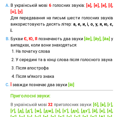
В українській мові
6
голосних звуків:
[а], [е], [и], [і],
[о], [у]
.
Для передавання на письмі шести голосних звуків
використовують десять літер:
а, е, и, і, о, у, я, ю, є,
ї.
Букви
Є, Ю, Я
позначають два звуки
[йе], [йу], [йа]
у
випадках, коли вони знаходяться:
На початку слова
У середині та в кінці слова після голосного звука
Після апострофа
Після м'якого знака
Ї
завжди позначає два звуки
[йі]
Приголосні звуки:
В українській мові
32
приголосних звуки:
[б], [в], [г],
[ґ], [д], [д’], [ж], [дж], [з], [з’], [дз], [дз’], [й], [к], [л],