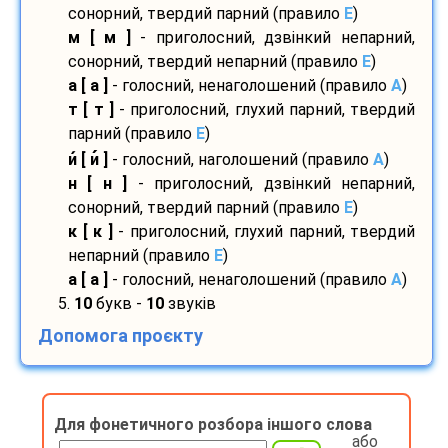
сонорний, твердий парний (правило
E
)
м [ м ]
- приголосний, дзвінкий непарний,
сонорний, твердий непарний (правило
E
)
а [ а ]
- голосний, ненаголошений (правило
A
)
т [ т ]
- приголосний, глухий парний, твердий
парний (правило
E
)
и
[ и
]
- голосний, наголошений (правило
A
)
н [ н ]
- приголосний, дзвінкий непарний,
сонорний, твердий парний (правило
E
)
к [ к ]
- приголосний, глухий парний, твердий
непарний (правило
E
)
а [ а ]
- голосний, ненаголошений (правило
A
)
5.
10
букв -
10
звуків
Допомога проєкту
Для фонетичного розбора іншого слова
або