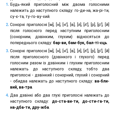
Будь-який приголосний між двома голосними
належить до наступного складу: го-ди-на, жа-рі-ти,
су-є-та, ту-го-ву-хий.
Сонорні приголосні [м], [н], [н’], [в], [л], [л’], [р], [р’], [й]
після голосного перед наступним приголосним
(сонорним, дзвінким, глухим) відносяться до
попереднього складу:
бар-ви, бам-бук, бал-ті-єць
.
Сонорні приголосні [м], [н], [н’], [в], [л], [л’], [р], [р’], [й]
після приголосного (дзвінкого і глухого) перед
голосним разом із дзвінким і глухим приголосним
належать до наступного складу, тобто два
приголосні - дзвінкий і сонорний, глухий і сонорний
- обидва належать до наступного складу:
ва-бли-
вий, ва-тра
.
Два дзвінкі або два глухі приголосні належать до
наступного складу:
до-ста-ви-ти, до-сти-га-ти,
на-дба-ти, дру-жба
.