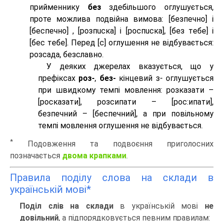
прийменнику
без
здебільшого оглушується,
проте можлива подвійна вимова: [безпeчно] і
[беспeчно] , [розпuска] і [роспuска], [без тeбе] і
[бес тeбе]. Перед [с] оглушення не відбувається:
розсада, безславно.
У деяких джерелах вказується, що у
префіксах
роз-
,
без-
кінцевий з- оглушується
при швидкому темпі мовлення: розказати –
[росказати], розсипати – [роc:ипати],
безпечний – [беспечний], а при повільному
темпі мовлення оглушення не відбувається.
*
Подовження та подвоєння приголосних
позначається
двома крапками
.
Правила поділу слова на склади в
українській мові*
Поділ слів на склади
в українській мові
не
довільний
, а підпорядковується певним правилам: