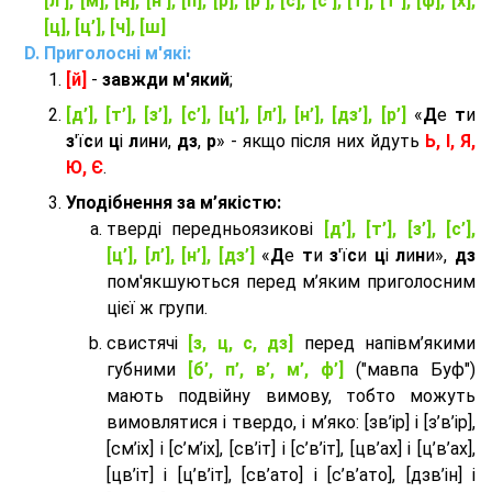
[л’], [м], [н], [н’], [п], [р], [р’], [с], [с’], [т], [т’], [ф], [х],
[ц], [ц’], [ч], [ш]
Приголосні м'які:
[й]
-
завжди м'який
;
[д’], [т’], [з’], [с’], [ц’], [л’], [н’], [дз’], [р’]
«
Д
е
т
и
з
'ї
с
и
ц
і
л
и
н
и,
дз
,
р
» - якщо після них йдуть
Ь, І, Я,
Ю, Є
.
Уподібнення за м’якістю:
тверді передньоязикові
[д’], [т’], [з’], [с’],
[ц’], [л’], [н’], [дз’]
«
Д
е
т
и
з
'ї
с
и
ц
і
л
и
н
и»,
дз
пом'якшуються перед м’яким приголосним
цієї ж групи.
cвистячі
[з, ц, с, дз]
перед напівм’якими
губними
[б’, п’, в’, м’, ф’]
("мавпа Буф")
мають подвійну вимову, тобто можуть
вимовлятися і твердо, і м’яко: [зв’ір] і [з’в’ір],
[см’іх] і [с’м’іх], [св’іт] і [с’в’іт], [цв’ах] і [ц’в’ах],
[цв’іт] і [ц’в’іт], [св’ато] і [с’в’ато], [дзв’iн] і