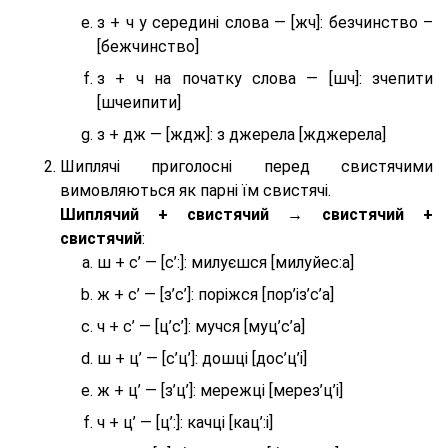
з + ч у середині слова — [жч]: безчинство –
[бежчинство]
з + ч на початку слова — [шч]: зчепити
[шчеипити]
з + дж — [ждж]: з джерела [жджерела]
Шиплячі приголосні перед свистячими
вимовляються як парні їм свистячі.
Шиплячий + свистячий → свистячий +
свистячий
:
ш + с’ — [с’:]: милуєшся [милуйес:а]
ж + с’ — [з’с’]: поріжся [пор’із’с’а]
ч + с’ — [ц’с’]: мучся [муц’с’а]
ш + ц’ — [с’ц’]: дошці [дос’ц’і]
ж + ц’ — [з’ц’]: мережці [мерез’ц’і]
ч + ц’ — [ц’:]: качці [кац’:і]