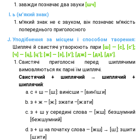
завжди позначає два звуки
[шч]
ь (м'який знак)
м'який знак не є звуком, він позначає м'якість
попереднього приголосного
Уподібнення за місцем і способом творення:
Шиплячі й свистячі утворюють пари
[ш] — [c], [с’];
[ч] — [ц], [ц’]; [ж] — [з], [з’]; [дж] — [дз], [дз’]
.
Свистячі приголосні перед шиплячими
вимовляються як парні їм шиплячі.
Cвистячий + шиплячий → шиплячий +
шиплячий
:
с + ш — [ш:]: винісши – [вин’іш:и]
з + ж — [ж:]: зжати –[ж:ати]
з + ш у середині слова — [жш]: безшумний
[бежшумний]
з + ш на початку слова — [жш] → [ш:]: зшити
[ш:ити]