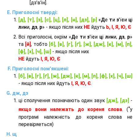
[дз’в’iн].
Приголосні тверді:
[д], [т], [з], [с], [ц], [л], [н], [дз], [р]
«
Д
е
т
и
з
'ї
с
и
ц
і
л
и
н
и,
дз
,
р
» - якщо після них
НЕ
йдуть
Ь, І, Я, Ю, Є
Всі приголосні, окрім «
Д
е
т
и
з
'ї
с
и
ц
і
л
и
н
и,
дз
,
р
»
та
[й]
, тобто
[б], [в], [г], [ґ], [ж], [дж], [к], [м], [п],
[ф], [х], [ч], [ш]
- якщо після них
НЕ
йдуть
І, Я, Ю, Є
Приголосні пом'якшені:
[б], [в], [г], [ґ], [ж], [дж], [к], [м], [п], [ф], [х], [ч], [ш]
- якщо після них йдуть
І, Я, Ю, Є
.
дж, дз
ці сполучення позначають один звук
[дж], [дз]
-
*
якщо вони належать до кореня слова
. (
у
програмі належність до кореня слова не
перевіряеться)
щ