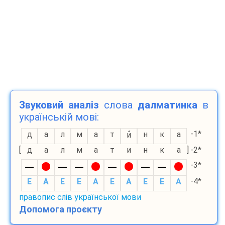
Звуковий аналіз
слова
далматинка
в
українській мові:
-1*
д
а
л
м
а
т
н
к
а
и
[
д
а
л
м
а
т
и
н
к
а
]
-2*
-3*
-4*
E
A
E
E
A
E
A
E
E
A
правопис слів української мови
Допомога проєкту