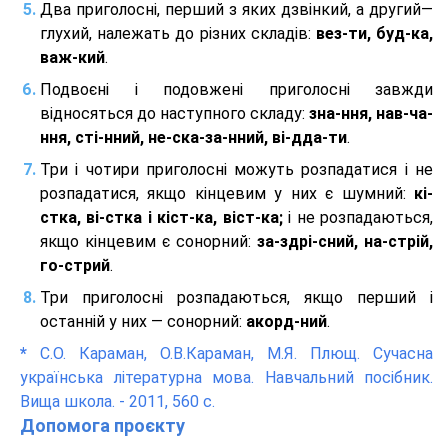
Два приголосні, перший з яких дзвінкий, а другий—
глухий, належать до різних складів:
вез-ти, буд-ка,
важ-кий
.
Подвоєні і подовжені приголосні завжди
відносяться до наступного складу:
зна-ння, нав-ча-
ння, сті-нний, не-ска-за-нний, ві-дда-ти
.
Три і чотири приголосні можуть розпадатися і не
розпадатися, якщо кінцевим у них є шумний:
кі-
стка, ві-стка і кіст-ка, віст-ка;
і не розпадаються,
якщо кінцевим є сонорний:
за-здрі-сний, на-стрій,
го-стрий
.
Три приголосні розпадаються, якщо перший і
останній у них — сонорний:
акорд-ний
.
*
С.О. Караман, О.В.Караман, М.Я. Плющ. Сучасна
українська літературна мова. Навчальний посібник.
Вища школа. - 2011, 560 с.
Допомога проєкту