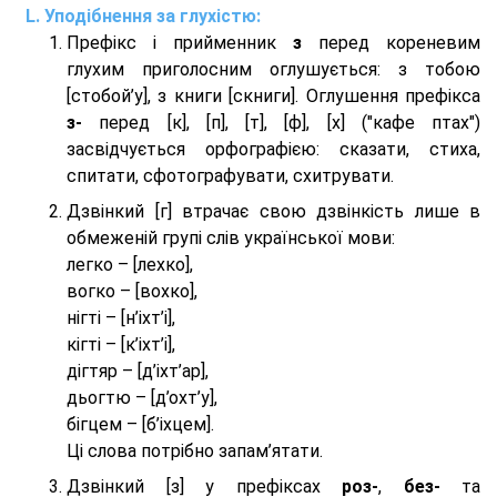
Уподібнення за глухістю:
Префікс і прийменник
з
перед кореневим
глухим приголосним оглушується: з тобою
[стобой’у], з книги [скниги]. Оглушення префікса
з-
перед [к], [п], [т], [ф], [х] ("кафе птах")
засвідчується орфографією: сказати, стиха,
спитати, сфотографувати, схитрувати.
Дзвінкий [г] втрачає свою дзвінкість лише в
обмеженій групі слів української мови:
легко – [лехко],
вогко – [вохко],
нігті – [н’іхт’і],
кігті – [к’іхт’і],
дігтяр – [д’іхт’ар],
дьогтю – [д’охт’у],
бігцем – [б’іхцем].
Ці слова потрібно запам’ятати.
Дзвінкий [з] у префіксах
роз-
,
без-
та