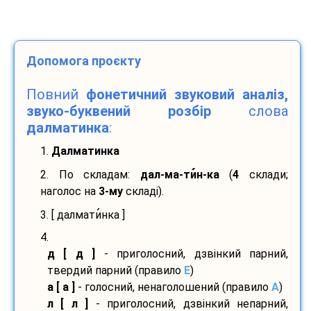
Допомога проєкту
Повний
фонетичний звуковий аналіз,
звуко-буквений розбір
слова
далматинка
:
1.
Далматинка
2. По складам:
дал-
ма-
ти
н-
ка
(
4
склади;
наголос на
3-му
складі).
3. [ далмати
нка ]
4.
д [ д ]
- приголосний, дзвінкий парний,
твердий парний (правило
E
)
а [ а ]
- голосний, ненаголошений (правило
A
)
л [ л ]
- приголосний, дзвінкий непарний,