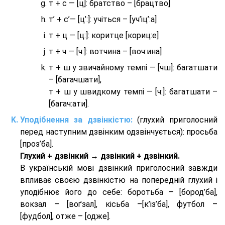
т + с — [ц]: братство – [брaцтво]
т’ + с’— [ц’:]: учіться – [уч’іц’:a]
т + ц — [ц:]: коритце [кориц:е]
т + ч — [ч:]: вотчина – [вoч:ина]
т + ш у звичайному темпі — [чш]: багатшати
– [багачшати],
т + ш у швидкому темпі — [ч:]: багатшати –
[багач:ати].
Уподібнення за дзвінкістю:
(глухий приголосний
перед наступним дзвінким одзвінчується): просьба
[проз’ба].
Глухий + дзвінкий → дзвінкий + дзвінкий.
В українській мові дзвінкий приголосний завжди
впливає своєю дзвінкістю на попередній глухий і
уподібнює його до себе: боротьба – [бород’ба],
вокзал – [воґзал], кісьба –[к’із’ба], футбол –
[фудбол], отже – [одже].