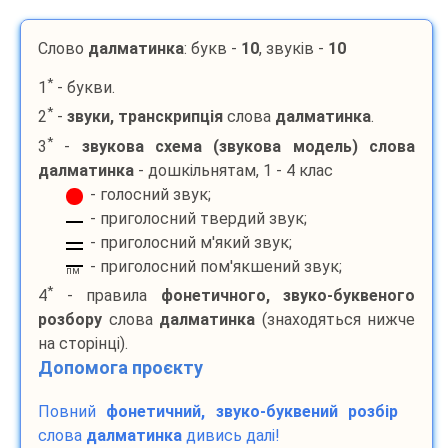
Слово
далматинка
: букв -
10
, звуків -
10
*
1
- букви.
*
2
-
звуки, транскрипція
слова
далматинка
.
*
3
-
звукова схема (звукова модель) слова
далматинка
- дошкільнятам, 1 - 4 клас
- голосний звук;
- приголосний твердий звук;
- приголосний м'який звук;
- приголосний пом'якшений звук;
пм
*
4
- правила
фонетичного, звуко-буквеного
розбору
слова
далматинка
(знаходяться нижче
на сторінці).
Допомога проєкту
Повний
фонетичний, звуко-буквений розбір
слова
далматинка
дивись далі!