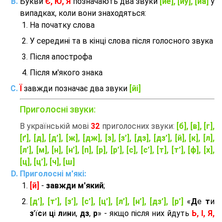
Букви
Є, Ю, Я
позначають два звуки
[йе], [йу], [йа]
у
випадках, коли вони знаходяться:
На початку слова
У середині та в кінці слова після голосного звука
Після апострофа
Після м'якого знака
Ї
завжди позначає два звуки
[йі]
Приголосні звуки:
В українській мові
32
приголосних звуки:
[б], [в], [г],
[ґ], [д], [д’], [ж], [дж], [з], [з’], [дз], [дз’], [й], [к], [л],
[л’], [м], [н], [н’], [п], [р], [р’], [с], [с’], [т], [т’], [ф], [х],
[ц], [ц’], [ч], [ш]
Приголосні м'які:
[й]
-
завжди м'який
;
[д’], [т’], [з’], [с’], [ц’], [л’], [н’], [дз’], [р’]
«
Д
е
т
и
з
'ї
с
и
ц
і
л
и
н
и,
дз
,
р
» - якщо після них йдуть
Ь, І, Я,