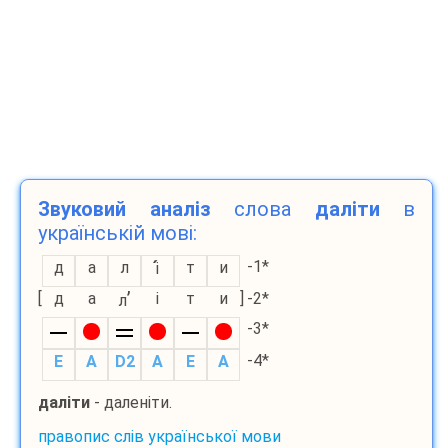
Звуковий аналіз
слова
даліти
в
українській мові:
-1*
д
а
л
т
и
і
’
[
д
а
і
т
и
]
-2*
л
-3*
-4*
E
A
D2
A
E
A
даліти
- даленіти.
правопис слів української мови