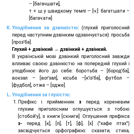
– [багачшати],
т + ш у швидкому темпі — [ч:]: багатшати –
[багач:ати].
Уподібнення за дзвінкістю:
(глухий приголосний
перед наступним дзвінким одзвінчується): просьба
[проз’ба].
Глухий + дзвінкий → дзвінкий + дзвінкий.
В українській мові дзвінкий приголосний завжди
впливає своєю дзвінкістю на попередній глухий і
уподібнює його до себе: боротьба – [бород’ба],
вокзал – [воґзал], кісьба –[к’із’ба], футбол –
[фудбол], отже – [одже].
Уподібнення за глухістю:
Префікс і прийменник
з
перед кореневим
глухим приголосним оглушується: з тобою
[стобой’у], з книги [скниги]. Оглушення префікса
з-
перед [к], [п], [т], [ф], [х] ("кафе птах")
засвідчується орфографією: сказати, стиха,