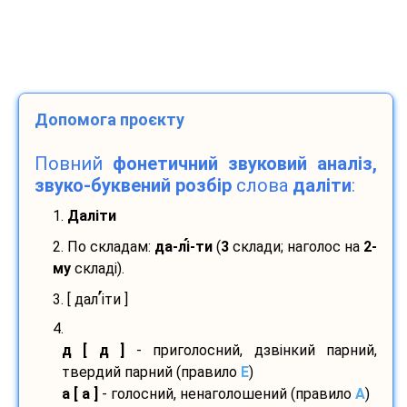
Допомога проєкту
Повний
фонетичний звуковий аналіз,
звуко-буквений розбір
слова
даліти
:
1.
Даліти
2. По складам:
да-
лі
-
ти
(
3
склади; наголос на
2-
му
складі).
’
3. [ дал
і
ти ]
4.
д [ д ]
- приголосний, дзвінкий парний,
твердий парний (правило
E
)
а [ а ]
- голосний, ненаголошений (правило
A
)