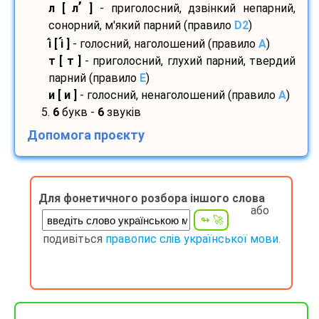
’
л [ л
]
- приголосний, дзвінкий непарний,
сонорний, м'який парний (правило
D2
)
і
[ і
]
- голосний, наголошений (правило
A
)
т [ т ]
- приголосний, глухий парний, твердий
парний (правило
E
)
и [ и ]
- голосний, ненаголошений (правило
A
)
5.
6
букв -
6
звуків
Допомога проєкту
Для фонетичного розбора іншого слова
або
подивіться
правопис слів української мови.