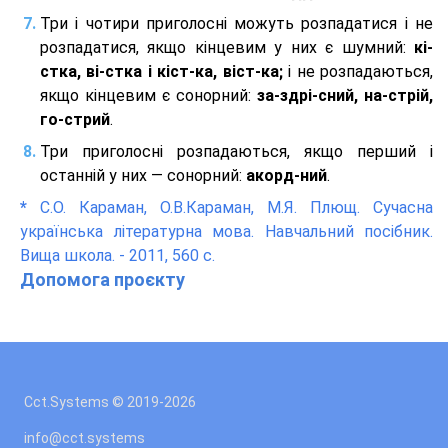
Три і чотири приголосні можуть розпадатися і не
розпадатися, якщо кінцевим у них є шумний:
кі-
стка, ві-стка і кіст-ка, віст-ка;
і не розпадаються,
якщо кінцевим є сонорний:
за-здрі-сний, на-стрій,
го-стрий
.
Три приголосні розпадаються, якщо перший і
останній у них — сонорний:
акорд-ний
.
*
С.О. Караман, О.В.Караман, М.Я. Плющ. Сучасна
українська літературна мова. Навчальний посібник.
Вища школа. - 2011, 560 с.
Допомога проєкту
Cct.Systems © 2019
-2026
info@cct.systems