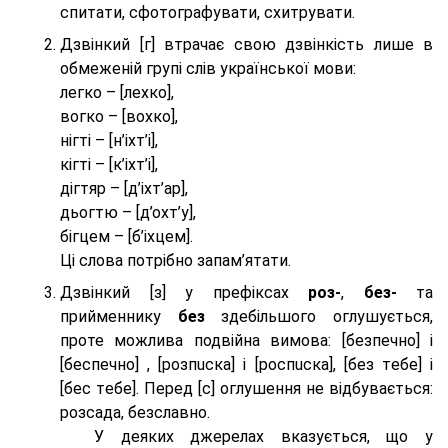
спитати, сфотографувати, схитрувати.
Дзвінкий [г] втрачає свою дзвінкість лише в
обмеженій групі слів української мови:
легко – [лехко],
вогко – [вохко],
нігті – [н’іхт’і],
кігті – [к’іхт’і],
дігтяр – [д’іхт’ар],
дьогтю – [д’охт’у],
бігцем – [б’іхцем].
Ці слова потрібно запам’ятати.
Дзвінкий [з] у префіксах
роз-
,
без-
та
прийменнику
без
здебільшого оглушується,
проте можлива подвійна вимова: [безпeчно] і
[беспeчно] , [розпuска] і [роспuска], [без тeбе] і
[бес тeбе]. Перед [с] оглушення не відбувається:
розсада, безславно.
У деяких джерелах вказується, що у