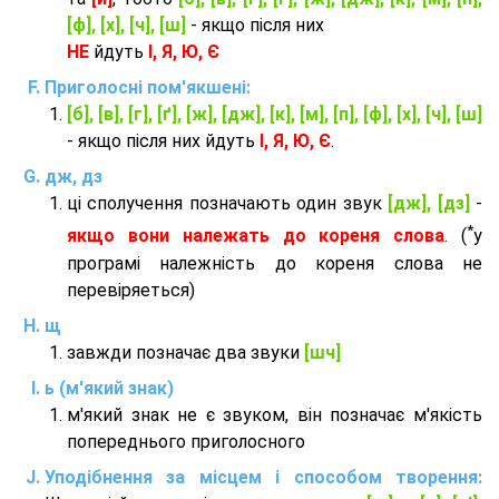
[ф], [х], [ч], [ш]
- якщо після них
НЕ
йдуть
І, Я, Ю, Є
Приголосні пом'якшені:
[б], [в], [г], [ґ], [ж], [дж], [к], [м], [п], [ф], [х], [ч], [ш]
- якщо після них йдуть
І, Я, Ю, Є
.
дж, дз
ці сполучення позначають один звук
[дж], [дз]
-
*
якщо вони належать до кореня слова
. (
у
програмі належність до кореня слова не
перевіряеться)
щ
завжди позначає два звуки
[шч]
ь (м'який знак)
м'який знак не є звуком, він позначає м'якість
попереднього приголосного
Уподібнення за місцем і способом творення: