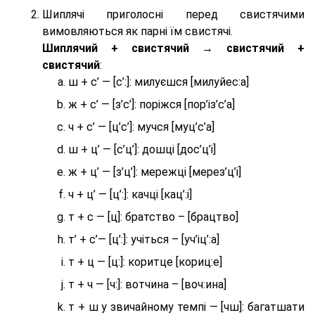
Шиплячі приголосні перед свистячими
вимовляються як парні їм свистячі.
Шиплячий + свистячий → свистячий +
свистячий
:
ш + с’ — [с’:]: милуєшся [милуйес:а]
ж + с’ — [з’с’]: поріжся [пор’із’с’а]
ч + с’ — [ц’с’]: мучся [муц’с’а]
ш + ц’ — [с’ц’]: дошці [дос’ц’і]
ж + ц’ — [з’ц’]: мережці [мерез’ц’і]
ч + ц’ — [ц’:]: качці [кац’:і]
т + с — [ц]: братство – [брaцтво]
т’ + с’— [ц’:]: учіться – [уч’іц’:a]
т + ц — [ц:]: коритце [кориц:е]
т + ч — [ч:]: вотчина – [вoч:ина]
т + ш у звичайному темпі — [чш]: багатшати