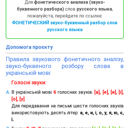
Для
фонетического анализа (звуко-
буквенного разбора)
слов
русского языка
,
пожалуйста, перейдите по ссылке:
ФОНЕТИЧЕСКИЙ звуко-буквенный разбор слов
русского языка
Допомога проєкту
Правила звукового фонетичного аналізу,
звуко-буквеного розбору слова в
українській мові:
Голосні звуки:
В українській мові
6
голосних звуків:
[а], [е], [и], [і],
[о], [у]
.
Для передавання на письмі шести голосних звуків
використовують десять літер:
а, е, и, і, о, у, я, ю, є,
ї.