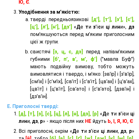
Ю, Є
.
Уподібнення за м’якістю:
тверді передньоязикові
[д’], [т’], [з’], [с’],
[ц’], [л’], [н’], [дз’]
«
Д
е
т
и
з
'ї
с
и
ц
і
л
и
н
и»,
дз
пом'якшуються перед м’яким приголосним
цієї ж групи.
cвистячі
[з, ц, с, дз]
перед напівм’якими
губними
[б’, п’, в’, м’, ф’]
("мавпа Буф")
мають подвійну вимову, тобто можуть
вимовлятися і твердо, і м’яко: [зв’ір] і [з’в’ір],
[см’іх] і [с’м’іх], [св’іт] і [с’в’іт], [цв’ах] і [ц’в’ах],
[цв’іт] і [ц’в’іт], [св’ато] і [с’в’ато], [дзв’iн] і
[дз’в’iн].
Приголосні тверді:
[д], [т], [з], [с], [ц], [л], [н], [дз], [р]
«
Д
е
т
и
з
'ї
с
и
ц
і
л
и
н
и,
дз
,
р
» - якщо після них
НЕ
йдуть
Ь, І, Я, Ю, Є
Всі приголосні, окрім «
Д
е
т
и
з
'ї
с
и
ц
і
л
и
н
и,
дз
,
р
»
та
[й]
, тобто
[б], [в], [г], [ґ], [ж], [дж], [к], [м], [п],