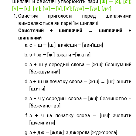
Шиплячі й свистячі утворюють пари
[ш] — [c], [с’];
[ч] — [ц], [ц’]; [ж] — [з], [з’]; [дж] — [дз], [дз’]
.
Свистячі приголосні перед шиплячими
вимовляються як парні їм шиплячі.
Cвистячий + шиплячий → шиплячий +
шиплячий
:
с + ш — [ш:]: винісши – [вин’іш:и]
з + ж — [ж:]: зжати –[ж:ати]
з + ш у середині слова — [жш]: безшумний
[бежшумний]
з + ш на початку слова — [жш] → [ш:]: зшити
[ш:ити]
з + ч у середині слова — [жч]: безчинство –
[бежчинство]
з + ч на початку слова — [шч]: зчепити
[шчеипити]
з + дж — [ждж]: з джерела [жджерела]