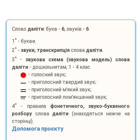
Слово
даліти
: букв -
6
, звуків -
6
*
1
- букви.
*
2
-
звуки, транскрипція
слова
даліти
.
*
3
-
звукова схема (звукова модель) слова
даліти
- дошкільнятам, 1 - 4 клас
- голосний звук;
- приголосний твердий звук;
- приголосний м'який звук;
- приголосний пом'якшений звук;
пм
*
4
- правила
фонетичного, звуко-буквеного
розбору
слова
даліти
(знаходяться нижче на
сторінці).
Допомога проєкту