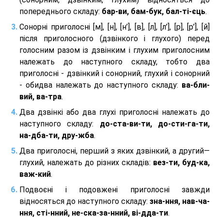
попереднього складу:
бар-ви, бам-бук, бал-ті-єць
.
Сонорні приголосні [м], [н], [н’], [в], [л], [л’], [р], [р’], [й]
після приголосного (дзвінкого і глухого) перед
голосним разом із дзвінким і глухим приголосним
належать до наступного складу, тобто два
приголосні - дзвінкий і сонорний, глухий і сонорний
- обидва належать до наступного складу:
ва-бли-
вий, ва-тра
.
Два дзвінкі або два глухі приголосні належать до
наступного складу:
до-ста-ви-ти, до-сти-га-ти,
на-дба-ти, дру-жба
.
Два приголосні, перший з яких дзвінкий, а другий—
глухий, належать до різних складів:
вез-ти, буд-ка,
важ-кий
.
Подвоєні і подовжені приголосні завжди
відносяться до наступного складу:
зна-ння, нав-ча-
ння, сті-нний, не-ска-за-нний, ві-дда-ти
.