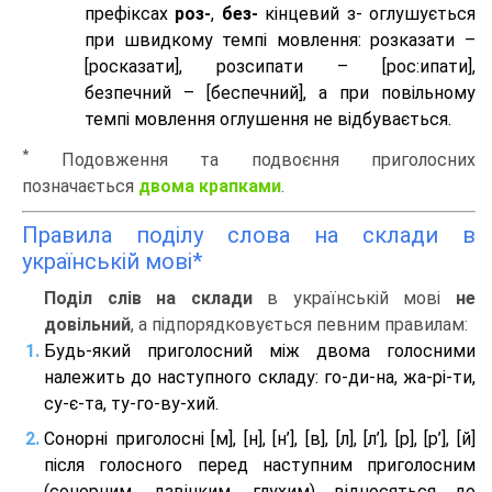
префіксах
роз-
,
без-
кінцевий з- оглушується
при швидкому темпі мовлення: розказати –
[росказати], розсипати – [роc:ипати],
безпечний – [беспечний], а при повільному
темпі мовлення оглушення не відбувається.
*
Подовження та подвоєння приголосних
позначається
двома крапками
.
Правила поділу слова на склади в
українській мові*
Поділ слів на склади
в українській мові
не
довільний
, а підпорядковується певним правилам:
Будь-який приголосний між двома голосними
належить до наступного складу: го-ди-на, жа-рі-ти,
су-є-та, ту-го-ву-хий.
Сонорні приголосні [м], [н], [н’], [в], [л], [л’], [р], [р’], [й]
після голосного перед наступним приголосним
(сонорним, дзвінким, глухим) відносяться до