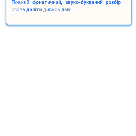
Повний
фонетичний, звуко-буквений розбір
слова
даліти
дивись далі!