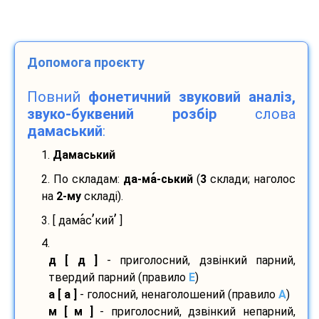
Допомога проєкту
Повний
фонетичний звуковий аналіз,
звуко-буквений розбір
слова
дамаський
:
1.
Дамаський
2. По складам:
да-
ма
-
ський
(
3
склади; наголос
на
2-му
складі).
’
’
3. [ дама
с
кий
]
4.
д [ д ]
- приголосний, дзвінкий парний,
твердий парний (правило
E
)
а [ а ]
- голосний, ненаголошений (правило
A
)
м [ м ]
- приголосний, дзвінкий непарний,