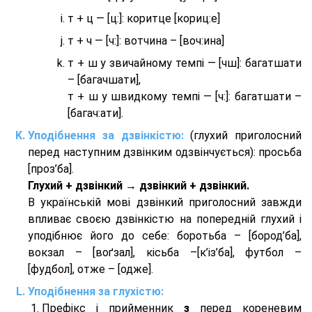
т + ц — [ц:]: коритце [кориц:е]
т + ч — [ч:]: вотчина – [вoч:ина]
т + ш у звичайному темпі — [чш]: багатшати
– [багачшати],
т + ш у швидкому темпі — [ч:]: багатшати –
[багач:ати].
Уподібнення за дзвінкістю:
(глухий приголосний
перед наступним дзвінким одзвінчується): просьба
[проз’ба].
Глухий + дзвінкий → дзвінкий + дзвінкий.
В українській мові дзвінкий приголосний завжди
впливає своєю дзвінкістю на попередній глухий і
уподібнює його до себе: боротьба – [бород’ба],
вокзал – [воґзал], кісьба –[к’із’ба], футбол –
[фудбол], отже – [одже].
Уподібнення за глухістю:
Префікс і прийменник
з
перед кореневим