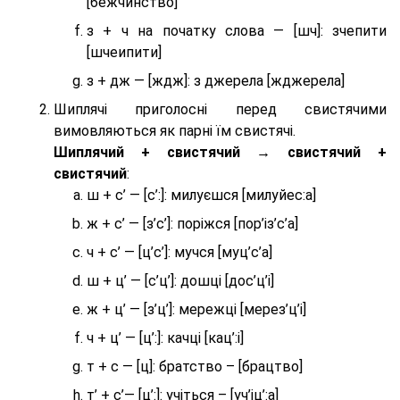
[бежчинство]
з + ч на початку слова — [шч]: зчепити
[шчеипити]
з + дж — [ждж]: з джерела [жджерела]
Шиплячі приголосні перед свистячими
вимовляються як парні їм свистячі.
Шиплячий + свистячий → свистячий +
свистячий
:
ш + с’ — [с’:]: милуєшся [милуйес:а]
ж + с’ — [з’с’]: поріжся [пор’із’с’а]
ч + с’ — [ц’с’]: мучся [муц’с’а]
ш + ц’ — [с’ц’]: дошці [дос’ц’і]
ж + ц’ — [з’ц’]: мережці [мерез’ц’і]
ч + ц’ — [ц’:]: качці [кац’:і]
т + с — [ц]: братство – [брaцтво]
т’ + с’— [ц’:]: учіться – [уч’іц’:a]