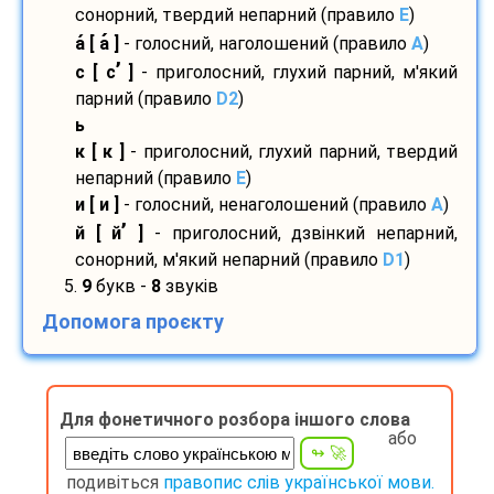
сонорний, твердий непарний (правило
E
)
а
[ а
]
- голосний, наголошений (правило
A
)
’
с [ с
]
- приголосний, глухий парний, м'який
парний (правило
D2
)
ь
к [ к ]
- приголосний, глухий парний, твердий
непарний (правило
E
)
и [ и ]
- голосний, ненаголошений (правило
A
)
’
й [ й
]
- приголосний, дзвінкий непарний,
сонорний, м'який непарний (правило
D1
)
5.
9
букв -
8
звуків
Допомога проєкту
Для фонетичного розбора іншого слова
або
подивіться
правопис слів української мови.