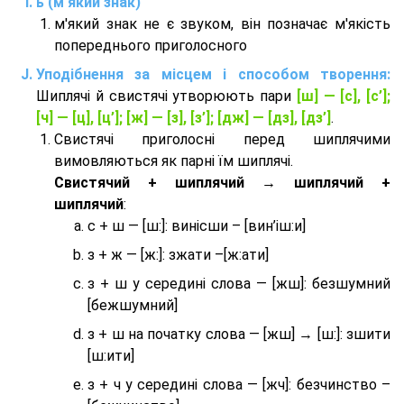
ь (м'який знак)
м'який знак не є звуком, він позначає м'якість
попереднього приголосного
Уподібнення за місцем і способом творення:
Шиплячі й свистячі утворюють пари
[ш] — [c], [с’];
[ч] — [ц], [ц’]; [ж] — [з], [з’]; [дж] — [дз], [дз’]
.
Свистячі приголосні перед шиплячими
вимовляються як парні їм шиплячі.
Cвистячий + шиплячий → шиплячий +
шиплячий
:
с + ш — [ш:]: винісши – [вин’іш:и]
з + ж — [ж:]: зжати –[ж:ати]
з + ш у середині слова — [жш]: безшумний
[бежшумний]
з + ш на початку слова — [жш] → [ш:]: зшити
[ш:ити]
з + ч у середині слова — [жч]: безчинство –