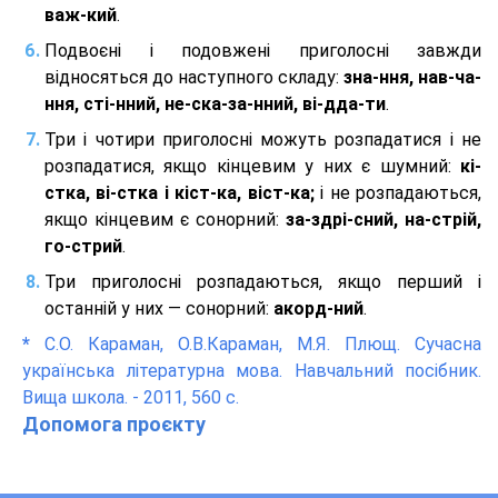
важ-кий
.
Подвоєні і подовжені приголосні завжди
відносяться до наступного складу:
зна-ння, нав-ча-
ння, сті-нний, не-ска-за-нний, ві-дда-ти
.
Три і чотири приголосні можуть розпадатися і не
розпадатися, якщо кінцевим у них є шумний:
кі-
стка, ві-стка і кіст-ка, віст-ка;
і не розпадаються,
якщо кінцевим є сонорний:
за-здрі-сний, на-стрій,
го-стрий
.
Три приголосні розпадаються, якщо перший і
останній у них — сонорний:
акорд-ний
.
*
С.О. Караман, О.В.Караман, М.Я. Плющ. Сучасна
українська літературна мова. Навчальний посібник.
Вища школа. - 2011, 560 с.
Допомога проєкту