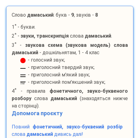
Слово
дамаський
: букв -
9
, звуків -
8
*
1
- букви.
*
2
-
звуки, транскрипція
слова
дамаський
.
*
3
-
звукова схема (звукова модель) слова
дамаський
- дошкільнятам, 1 - 4 клас
- голосний звук;
- приголосний твердий звук;
- приголосний м'який звук;
- приголосний пом'якшений звук;
пм
*
4
- правила
фонетичного, звуко-буквеного
розбору
слова
дамаський
(знаходяться нижче
на сторінці).
Допомога проєкту
Повний
фонетичний, звуко-буквений розбір
слова
дамаський
дивись далі!