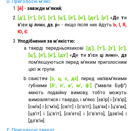
Приголосні м'які:
[й]
-
завжди м'який
;
[д’], [т’], [з’], [с’], [ц’], [л’], [н’], [дз’], [р’]
«
Д
е
т
и
з
'ї
с
и
ц
і
л
и
н
и,
дз
,
р
» - якщо після них йдуть
Ь, І, Я,
Ю, Є
.
Уподібнення за м’якістю:
тверді передньоязикові
[д’], [т’], [з’], [с’],
[ц’], [л’], [н’], [дз’]
«
Д
е
т
и
з
'ї
с
и
ц
і
л
и
н
и»,
дз
пом'якшуються перед м’яким приголосним
цієї ж групи.
cвистячі
[з, ц, с, дз]
перед напівм’якими
губними
[б’, п’, в’, м’, ф’]
("мавпа Буф")
мають подвійну вимову, тобто можуть
вимовлятися і твердо, і м’яко: [зв’ір] і [з’в’ір],
[см’іх] і [с’м’іх], [св’іт] і [с’в’іт], [цв’ах] і [ц’в’ах],
[цв’іт] і [ц’в’іт], [св’ато] і [с’в’ато], [дзв’iн] і
[дз’в’iн].
Приголосні тверді: