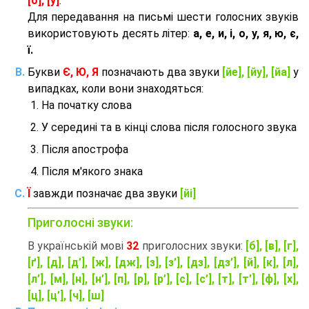
[о], [у]
.
Для передавання на письмі шести голосних звуків
використовують десять літер:
а, е, и, і, о, у, я, ю, є,
ї.
Букви
Є, Ю, Я
позначають два звуки
[йе], [йу], [йа]
у
випадках, коли вони знаходяться:
На початку слова
У середині та в кінці слова після голосного звука
Після апострофа
Після м'якого знака
Ї
завжди позначає два звуки
[йі]
Приголосні звуки:
В українській мові
32
приголосних звуки:
[б], [в], [г],
[ґ], [д], [д’], [ж], [дж], [з], [з’], [дз], [дз’], [й], [к], [л],
[л’], [м], [н], [н’], [п], [р], [р’], [с], [с’], [т], [т’], [ф], [х],
[ц], [ц’], [ч], [ш]