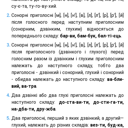
су-є-та, ту-го-ву-хий.
Сонорні приголосні [м], [н], [н’], [в], [л], [л’], [р], [р’], [й]
після голосного перед наступним приголосним
(сонорним, дзвінким, глухим) відносяться до
попереднього складу:
бар-ви, бам-бук, бал-ті-єць
.
Сонорні приголосні [м], [н], [н’], [в], [л], [л’], [р], [р’], [й]
після приголосного (дзвінкого і глухого) перед
голосним разом із дзвінким і глухим приголосним
належать до наступного складу, тобто два
приголосні - дзвінкий і сонорний, глухий і сонорний
- обидва належать до наступного складу:
ва-бли-
вий, ва-тра
.
Два дзвінкі або два глухі приголосні належать до
наступного складу:
до-ста-ви-ти, до-сти-га-ти,
на-дба-ти, дру-жба
.
Два приголосні, перший з яких дзвінкий, а другий—
глухий, належать до різних складів:
вез-ти, буд-ка,