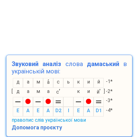
Звуковий аналіз
слова
дамаський
в
українській мові:
-1*
д
а
м
с
ь
к
и
й
а
’
’
[
д
а
м
а
к
и
]
-2*
с
й
-3*
-4*
E
A
E
A
D2
I
E
A
D1
правопис слів української мови
Допомога проєкту