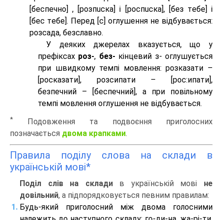
[беспeчно] , [розпuска] і [роспuска], [без тeбе] і
[бес тeбе]. Перед [с] оглушення не відбувається:
розсада, безславно.
У деяких джерелах вказується, що у
префіксах
роз-
,
без-
кінцевий з- оглушується
при швидкому темпі мовлення: розказати –
[росказати], розсипати – [роc:ипати],
безпечний – [беспечний], а при повільному
темпі мовлення оглушення не відбувається.
*
Подовження та подвоєння приголосних
позначається
двома крапками
.
Правила поділу слова на склади в
українській мові*
Поділ слів на склади
в українській мові
не
довільний
, а підпорядковується певним правилам:
Будь-який приголосний між двома голосними
належить до наступного складу: го-ди-на, жа-рі-ти,