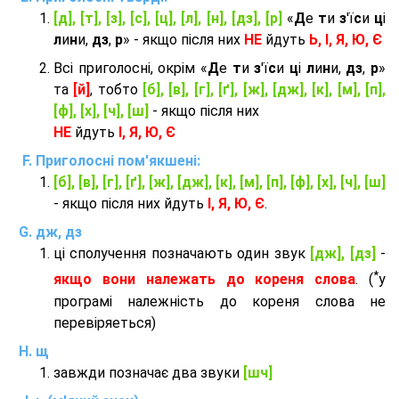
[д], [т], [з], [с], [ц], [л], [н], [дз], [р]
«
Д
е
т
и
з
'ї
с
и
ц
і
л
и
н
и,
дз
,
р
» - якщо після них
НЕ
йдуть
Ь, І, Я, Ю, Є
Всі приголосні, окрім «
Д
е
т
и
з
'ї
с
и
ц
і
л
и
н
и,
дз
,
р
»
та
[й]
, тобто
[б], [в], [г], [ґ], [ж], [дж], [к], [м], [п],
[ф], [х], [ч], [ш]
- якщо після них
НЕ
йдуть
І, Я, Ю, Є
Приголосні пом'якшені:
[б], [в], [г], [ґ], [ж], [дж], [к], [м], [п], [ф], [х], [ч], [ш]
- якщо після них йдуть
І, Я, Ю, Є
.
дж, дз
ці сполучення позначають один звук
[дж], [дз]
-
*
якщо вони належать до кореня слова
. (
у
програмі належність до кореня слова не
перевіряеться)
щ
завжди позначає два звуки
[шч]