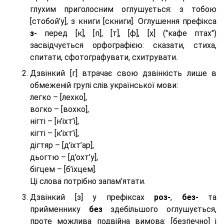
глухим приголосним оглушується: з тобою
[стобой’у], з книги [скниги]. Оглушення префікса
з-
перед [к], [п], [т], [ф], [х] ("кафе птах")
засвідчується орфографією: сказати, стиха,
спитати, сфотографувати, схитрувати.
Дзвінкий [г] втрачає свою дзвінкість лише в
обмеженій групі слів української мови:
легко – [лехко],
вогко – [вохко],
нігті – [н’іхт’і],
кігті – [к’іхт’і],
дігтяр – [д’іхт’ар],
дьогтю – [д’охт’у],
бігцем – [б’іхцем].
Ці слова потрібно запам’ятати.
Дзвінкий [з] у префіксах
роз-
,
без-
та
прийменнику
без
здебільшого оглушується,
проте можлива подвійна вимова: [безпeчно] і