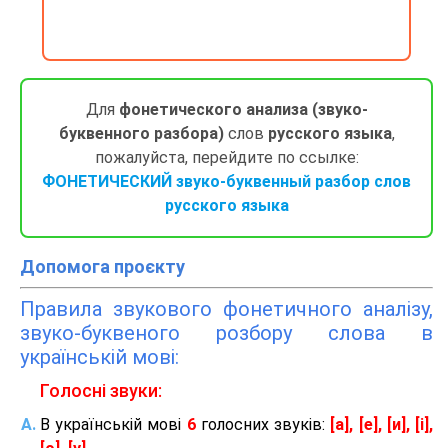
Для
фонетического анализа (звуко-
буквенного разбора)
слов
русского языка
,
пожалуйста, перейдите по ссылке:
ФОНЕТИЧЕСКИЙ звуко-буквенный разбор слов
русского языка
Допомога проєкту
Правила звукового фонетичного аналізу,
звуко-буквеного розбору слова в
українській мові:
Голосні звуки:
В українській мові
6
голосних звуків:
[а], [е], [и], [і],