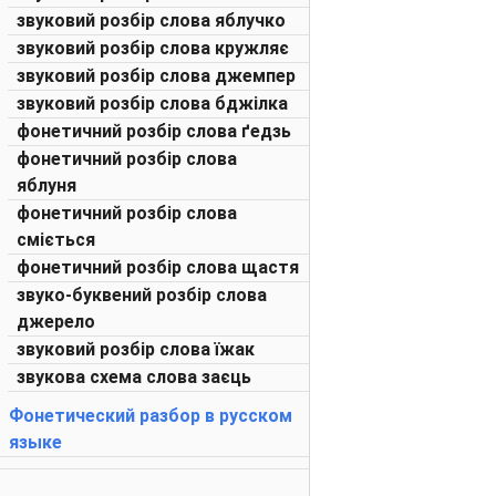
звуковий розбір слова яблучко
звуковий розбір слова кружляє
звуковий розбір слова джемпер
звуковий розбір слова бджілка
фонетичний розбір слова ґедзь
фонетичний розбір слова
яблуня
фонетичний розбір слова
сміється
фонетичний розбір слова щастя
звуко-буквений розбір слова
джерело
звуковий розбір слова їжак
звукова схема слова заєць
Фонетический разбор в русском
языке