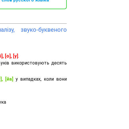
лізу, звуко-буквеного
і], [о], [у]
.
вуків використовують десять
], [йа]
у випадках, коли вони
ука