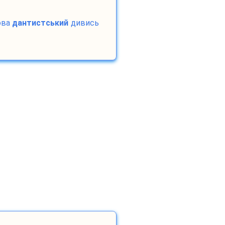
ова
дантистський
дивись