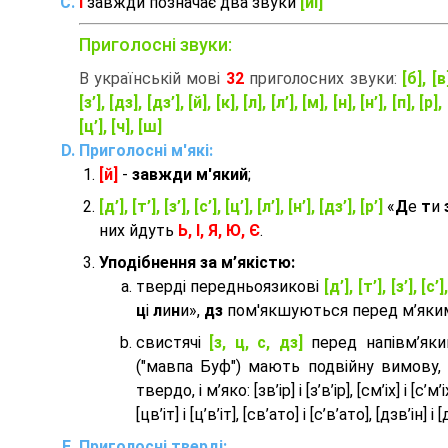
Ї
завжди позначає два звуки
[йі]
Приголосні звуки:
В українській мові
32
приголосних звуки:
[б], [в
[з’], [дз], [дз’], [й], [к], [л], [л’], [м], [н], [н’], [п], [р], 
[ц’], [ч], [ш]
Приголосні м'які:
[й]
-
завжди м'який
;
[д’], [т’], [з’], [с’], [ц’], [л’], [н’], [дз’], [р’]
«
Д
е
т
и
них йдуть
Ь, І, Я, Ю, Є
.
Уподібнення за м’якістю:
тверді передньоязикові
[д’], [т’], [з’], [с’]
ц
і
л
и
н
и»,
дз
пом'якшуються перед м’яким 
cвистячі
[з, ц, с, дз]
перед напівм’як
("мавпа Буф") мають подвійну вимову,
твердо, і м’яко: [зв’ір] і [з’в’ір], [см’іх] і [с’м’іх]
[цв’іт] і [ц’в’іт], [св’ато] і [с’в’ато], [дзв’iн] і [
Приголосні тверді: