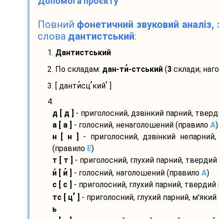
Допомога проєкту
Повний
фонетичний звуковий аналіз, 
слова
дантистський
:
1.
Дантистський
2. По складам:
дан-
ти
-
стський
(
3
склади; наг
’
’
3. [ данти
сц
кий
]
4.
д [ д ]
- приголосний, дзвінкий парний, твер
а [ а ]
- голосний, ненаголошений (правило
A
)
н [ н ]
- приголосний, дзвінкий непарний,
(правило
E
)
т [ т ]
- приголосний, глухий парний, твердий
и
[ и
]
- голосний, наголошений (правило
A
)
с [ с ]
- приголосний, глухий парний, твердий
’
тс [ ц
]
- приголосний, глухий парний, м'який
ь