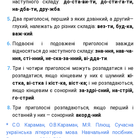
наступного складу:
до-ста-ви-ти, до-сти-га-ти,
на-дба-ти, дру-жба
.
Два приголосні, перший з яких дзвінкий, а другий—
глухий, належать до різних складів:
вез-ти, буд-ка,
важ-кий
.
Подвоєні і подовжені приголосні завжди
відносяться до наступного складу:
зна-ння, нав-ча-
ння, сті-нний, не-ска-за-нний, ві-дда-ти
.
Три і чотири приголосні можуть розпадатися і не
розпадатися, якщо кінцевим у них є шумний:
кі-
стка, ві-стка і кіст-ка, віст-ка;
і не розпадаються,
якщо кінцевим є сонорний:
за-здрі-сний, на-стрій,
го-стрий
.
Три приголосні розпадаються, якщо перший і
останній у них — сонорний:
акорд-ний
.
*
С.О. Караман, О.В.Караман, М.Я. Плющ. Сучасна
українська літературна мова. Навчальний посібник.