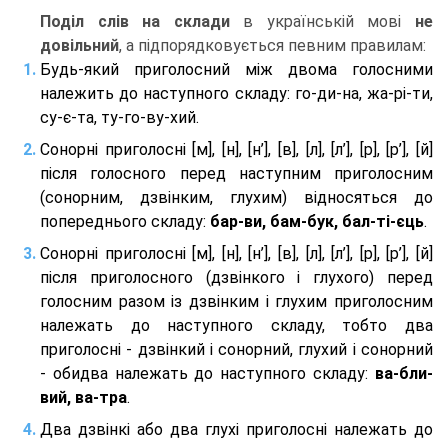
Поділ слів на склади
в українській мові
не
довільний
, а підпорядковується певним правилам:
Будь-який приголосний між двома голосними
належить до наступного складу: го-ди-на, жа-рі-ти,
су-є-та, ту-го-ву-хий.
Сонорні приголосні [м], [н], [н’], [в], [л], [л’], [р], [р’], [й]
після голосного перед наступним приголосним
(сонорним, дзвінким, глухим) відносяться до
попереднього складу:
бар-ви, бам-бук, бал-ті-єць
.
Сонорні приголосні [м], [н], [н’], [в], [л], [л’], [р], [р’], [й]
після приголосного (дзвінкого і глухого) перед
голосним разом із дзвінким і глухим приголосним
належать до наступного складу, тобто два
приголосні - дзвінкий і сонорний, глухий і сонорний
- обидва належать до наступного складу:
ва-бли-
вий, ва-тра
.
Два дзвінкі або два глухі приголосні належать до