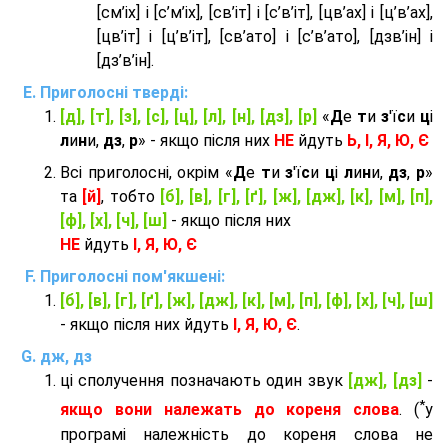
[см’іх] і [с’м’іх], [св’іт] і [с’в’іт], [цв’ах] і [ц’в’ах],
[цв’іт] і [ц’в’іт], [св’ато] і [с’в’ато], [дзв’iн] і
[дз’в’iн].
Приголосні тверді:
[д], [т], [з], [с], [ц], [л], [н], [дз], [р]
«
Д
е
т
и
з
'ї
с
и
ц
і
л
и
н
и,
дз
,
р
» - якщо після них
НЕ
йдуть
Ь, І, Я, Ю, Є
Всі приголосні, окрім «
Д
е
т
и
з
'ї
с
и
ц
і
л
и
н
и,
дз
,
р
»
та
[й]
, тобто
[б], [в], [г], [ґ], [ж], [дж], [к], [м], [п],
[ф], [х], [ч], [ш]
- якщо після них
НЕ
йдуть
І, Я, Ю, Є
Приголосні пом'якшені:
[б], [в], [г], [ґ], [ж], [дж], [к], [м], [п], [ф], [х], [ч], [ш]
- якщо після них йдуть
І, Я, Ю, Є
.
дж, дз
ці сполучення позначають один звук
[дж], [дз]
-
*
якщо вони належать до кореня слова
. (
у
програмі належність до кореня слова не