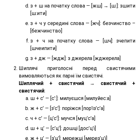
з + ш на початку слова — [жш] → [ш:]: зшити
[ш:ити]
з + ч у середині слова — [жч]: безчинство –
[бежчинство]
з + ч на початку слова — [шч]: зчепити
[шчеипити]
з + дж — [ждж]: з джерела [жджерела]
Шиплячі приголосні перед свистячими
вимовляються як парні їм свистячі.
Шиплячий + свистячий → свистячий +
свистячий
:
ш + с’ — [с’:]: милуєшся [милуйес:а]
ж + с’ — [з’с’]: поріжся [пор’із’с’а]
ч + с’ — [ц’с’]: мучся [муц’с’а]
ш + ц’ — [с’ц’]: дошці [дос’ц’і]
ж + ц’ — [з’ц’]: мережці [мерез’ц’і]