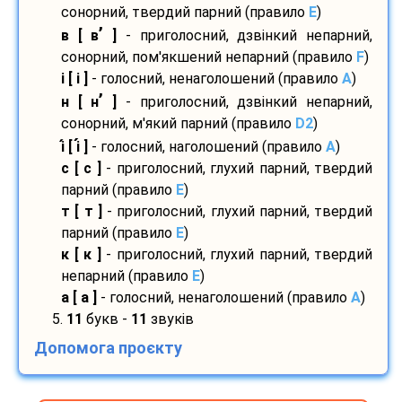
сонорний, твердий парний (правило
E
)
’
в [ в
]
- приголосний, дзвінкий непарний,
сонорний, пом'якшений непарний (правило
F
)
і [ і ]
- голосний, ненаголошений (правило
A
)
’
н [ н
]
- приголосний, дзвінкий непарний,
сонорний, м'який парний (правило
D2
)
і
[ і
]
- голосний, наголошений (правило
A
)
с [ с ]
- приголосний, глухий парний, твердий
парний (правило
E
)
т [ т ]
- приголосний, глухий парний, твердий
парний (правило
E
)
к [ к ]
- приголосний, глухий парний, твердий
непарний (правило
E
)
а [ а ]
- голосний, ненаголошений (правило
A
)
5.
11
букв -
11
звуків
Допомога проєкту