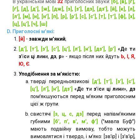
В українській мові
32
приголосних звуки:
[б], [в], [г],
[ґ], [д], [д’], [ж], [дж], [з], [з’], [дз], [дз’], [й], [к], [л],
[л’], [м], [н], [н’], [п], [р], [р’], [с], [с’], [т], [т’], [ф], [х],
[ц], [ц’], [ч], [ш]
Приголосні м'які:
[й]
-
завжди м'який
;
[д’], [т’], [з’], [с’], [ц’], [л’], [н’], [дз’], [р’]
«
Д
е
т
и
з
'ї
с
и
ц
і
л
и
н
и,
дз
,
р
» - якщо після них йдуть
Ь, І, Я,
Ю, Є
.
Уподібнення за м’якістю:
тверді передньоязикові
[д’], [т’], [з’], [с’],
[ц’], [л’], [н’], [дз’]
«
Д
е
т
и
з
'ї
с
и
ц
і
л
и
н
и»,
дз
пом'якшуються перед м’яким приголосним
цієї ж групи.
cвистячі
[з, ц, с, дз]
перед напівм’якими
губними
[б’, п’, в’, м’, ф’]
("мавпа Буф")
мають подвійну вимову, тобто можуть
вимовлятися і твердо, і м’яко: [зв’ір] і [з’в’ір],