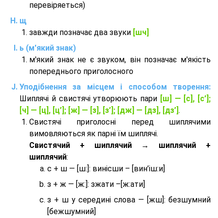
перевіряеться)
щ
завжди позначає два звуки
[шч]
ь (м'який знак)
м'який знак не є звуком, він позначає м'якість
попереднього приголосного
Уподібнення за місцем і способом творення:
Шиплячі й свистячі утворюють пари
[ш] — [c], [с’];
[ч] — [ц], [ц’]; [ж] — [з], [з’]; [дж] — [дз], [дз’]
.
Свистячі приголосні перед шиплячими
вимовляються як парні їм шиплячі.
Cвистячий + шиплячий → шиплячий +
шиплячий
:
с + ш — [ш:]: винісши – [вин’іш:и]
з + ж — [ж:]: зжати –[ж:ати]
з + ш у середині слова — [жш]: безшумний
[бежшумний]