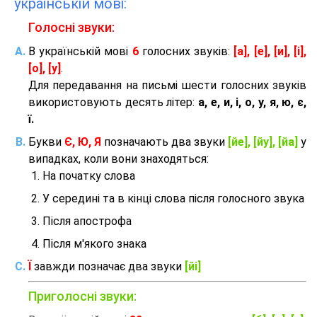
українській мові:
Голосні звуки:
В українській мові
6
голосних звуків:
[а], [е], [и], [і],
[о], [у]
.
Для передавання на письмі шести голосних звуків
використовують десять літер:
а, е, и, і, о, у, я, ю, є,
ї.
Букви
Є, Ю, Я
позначають два звуки
[йе], [йу], [йа]
у
випадках, коли вони знаходяться:
На початку слова
У середині та в кінці слова після голосного звука
Після апострофа
Після м'якого знака
Ї
завжди позначає два звуки
[йі]
Приголосні звуки: