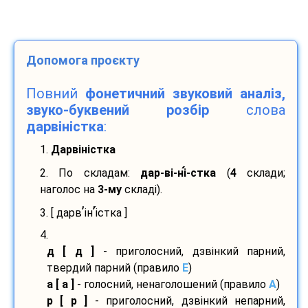
Допомога проєкту
Повний
фонетичний звуковий аналіз,
звуко-буквений розбір
слова
дарвіністка
:
1.
Дарвіністка
2. По складам:
дар-
ві-
ні
-
стка
(
4
склади;
наголос на
3-му
складі).
’
’
3. [ дарв
ін
і
стка ]
4.
д [ д ]
- приголосний, дзвінкий парний,
твердий парний (правило
E
)
а [ а ]
- голосний, ненаголошений (правило
A
)
р [ р ]
- приголосний, дзвінкий непарний,