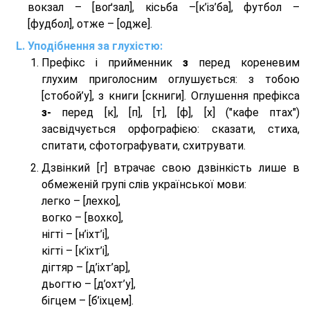
вокзал – [воґзал], кісьба –[к’із’ба], футбол –
[фудбол], отже – [одже].
Уподібнення за глухістю:
Префікс і прийменник
з
перед кореневим
глухим приголосним оглушується: з тобою
[стобой’у], з книги [скниги]. Оглушення префікса
з-
перед [к], [п], [т], [ф], [х] ("кафе птах")
засвідчується орфографією: сказати, стиха,
спитати, сфотографувати, схитрувати.
Дзвінкий [г] втрачає свою дзвінкість лише в
обмеженій групі слів української мови:
легко – [лехко],
вогко – [вохко],
нігті – [н’іхт’і],
кігті – [к’іхт’і],
дігтяр – [д’іхт’ар],
дьогтю – [д’охт’у],
бігцем – [б’іхцем].