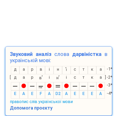
Звуковий аналіз
слова
дарвіністка
в
українській мові:
-1*
д
а
р
в
і
н
с
т
к
а
і
’
’
[
д
а
р
і
і
с
т
к
а
]
-2*
в
н
-3*
пм
-4*
E
A
E
F
A
D2
A
E
E
E
A
правопис слів української мови
Допомога проєкту