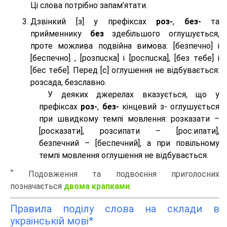
Ці слова потрібно запам’ятати.
Дзвінкий [з] у префіксах
роз-
,
без-
та
прийменнику
без
здебільшого оглушується,
проте можлива подвійна вимова: [безпeчно] і
[беспeчно] , [розпuска] і [роспuска], [без тeбе] і
[бес тeбе]. Перед [с] оглушення не відбувається:
розсада, безславно.
У деяких джерелах вказується, що у
префіксах
роз-
,
без-
кінцевий з- оглушується
при швидкому темпі мовлення: розказати –
[росказати], розсипати – [роc:ипати],
безпечний – [беспечний], а при повільному
темпі мовлення оглушення не відбувається.
*
Подовження та подвоєння приголосних
позначається
двома крапками
.
Правила поділу слова на склади в
українській мові*