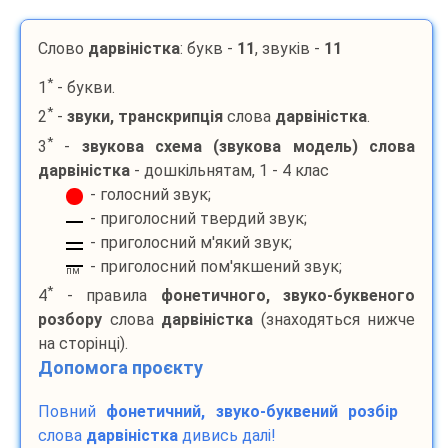
Слово
дарвіністка
: букв -
11
, звуків -
11
*
1
- букви.
*
2
-
звуки, транскрипція
слова
дарвіністка
.
*
3
-
звукова схема (звукова модель) слова
дарвіністка
- дошкільнятам, 1 - 4 клас
- голосний звук;
- приголосний твердий звук;
- приголосний м'який звук;
- приголосний пом'якшений звук;
пм
*
4
- правила
фонетичного, звуко-буквеного
розбору
слова
дарвіністка
(знаходяться нижче
на сторінці).
Допомога проєкту
Повний
фонетичний, звуко-буквений розбір
слова
дарвіністка
дивись далі!