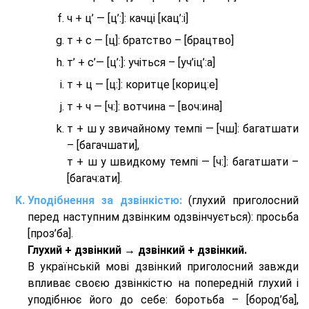
ч + ц’ — [ц’:]: качці [кац’:і]
т + с — [ц]: братство – [брaцтво]
т’ + с’— [ц’:]: учіться – [уч’іц’:a]
т + ц — [ц:]: коритце [кориц:е]
т + ч — [ч:]: вотчина – [вoч:ина]
т + ш у звичайному темпі — [чш]: багатшати
– [багачшати],
т + ш у швидкому темпі — [ч:]: багатшати –
[багач:ати].
Уподібнення за дзвінкістю:
(глухий приголосний
перед наступним дзвінким одзвінчується): просьба
[проз’ба].
Глухий + дзвінкий → дзвінкий + дзвінкий.
В українській мові дзвінкий приголосний завжди
впливає своєю дзвінкістю на попередній глухий і
уподібнює його до себе: боротьба – [бород’ба],