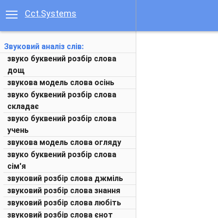
Cct.Systems
Звуковий аналіз слів:
звуко буквений розбір слова
дощ
звукова модель слова осінь
звуко буквений розбір слова
складає
звуко буквений розбір слова
учень
звукова модель слова огляду
звуко буквений розбір слова
сім'я
звуковий розбір слова джміль
звуковий розбір слова знання
звуковий розбір слова любіть
звуковий розбір слова єнот