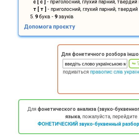
с [ с ]
- приголосний, глухий парний, твердий
т [ т ]
- приголосний, глухий парний, твердий
5.
9
букв -
9
звуків
Допомога проєкту
Для фонетичного розбора іншо
подивіться
правопис слів украї
Для
фонетического анализа (звуко-буквенно
языка
, пожалуйста, перейдите
ФОНЕТИЧЕСКИЙ звуко-буквенный разбор 