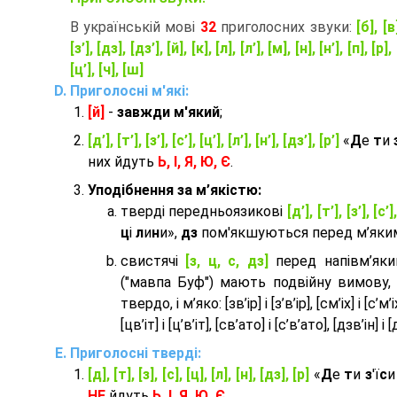
В українській мові
32
приголосних звуки:
[б], [в
[з’], [дз], [дз’], [й], [к], [л], [л’], [м], [н], [н’], [п], [р], 
[ц’], [ч], [ш]
Приголосні м'які:
[й]
-
завжди м'який
;
[д’], [т’], [з’], [с’], [ц’], [л’], [н’], [дз’], [р’]
«
Д
е
т
и
них йдуть
Ь, І, Я, Ю, Є
.
Уподібнення за м’якістю:
тверді передньоязикові
[д’], [т’], [з’], [с’]
ц
і
л
и
н
и»,
дз
пом'якшуються перед м’яким 
cвистячі
[з, ц, с, дз]
перед напівм’як
("мавпа Буф") мають подвійну вимову,
твердо, і м’яко: [зв’ір] і [з’в’ір], [см’іх] і [с’м’іх]
[цв’іт] і [ц’в’іт], [св’ато] і [с’в’ато], [дзв’iн] і [
Приголосні тверді:
[д], [т], [з], [с], [ц], [л], [н], [дз], [р]
«
Д
е
т
и
з
'ї
с
НЕ
йдуть
Ь, І, Я, Ю, Є