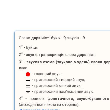
Слово
дарвініст
: букв -
9
, звуків -
9
*
1
- букви.
*
2
-
звуки, транскрипція
слова
дарвініст
.
*
3
-
звукова схема (звукова модель) слова
дар
клас
- голосний звук;
- приголосний твердий звук;
- приголосний м'який звук;
- приголосний пом'якшений звук;
пм
*
4
- правила
фонетичного, звуко-буквеного
(знаходяться нижче на сторінці).