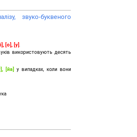
лізу, звуко-буквеного
і], [о], [у]
.
вуків використовують десять
], [йа]
у випадках, коли вони
ука