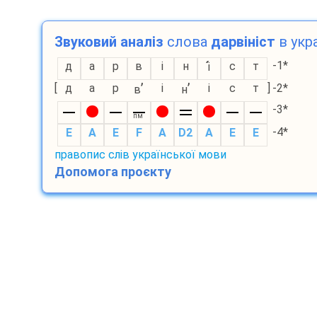
Звуковий аналіз
слова
дарвініст
в укра
-1*
д
а
р
в
і
н
с
т
і
’
’
[
д
а
р
і
і
с
т
]
-2*
в
н
-3*
пм
-4*
E
A
E
F
A
D2
A
E
E
правопис слів української мови
Допомога проєкту