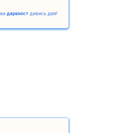
ова
дарвініст
дивись далі!