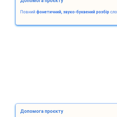
Допомога проєкту
Повний
фонетичний, звуко-буквений розбір
сл
Допомога проєкту