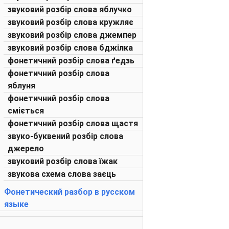
звуковий розбір слова яблучко
звуковий розбір слова кружляє
звуковий розбір слова джемпер
звуковий розбір слова бджілка
фонетичний розбір слова ґедзь
фонетичний розбір слова
яблуня
фонетичний розбір слова
сміється
фонетичний розбір слова щастя
звуко-буквений розбір слова
джерело
звуковий розбір слова їжак
звукова схема слова заєць
Фонетический разбор в русском
языке