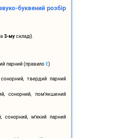
звуко-буквений розбір
на
3-му
складі).
дий парний (правило
E
)
 сонорний, твердий парний
ий, сонорний, пом'якшений
, сонорний, м'який парний