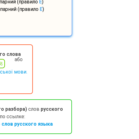
 парний (правило
E
)
 парний (правило
E
)
го слова
або
нської мови.
го разбора)
слов
русского
 по ссылке:
слов русского языка