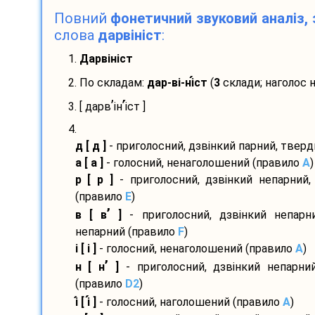
Повний
фонетичний звуковий аналіз, 
слова
дарвініст
:
1.
Дарвініст
2. По складам:
дар-
ві-
ні
ст
(
3
склади; наголос 
’
’
3. [ дарв
ін
і
ст ]
4.
д [ д ]
- приголосний, дзвінкий парний, твер
а [ а ]
- голосний, ненаголошений (правило
A
)
р [ р ]
- приголосний, дзвінкий непарний,
(правило
E
)
’
в [ в
]
- приголосний, дзвінкий непарн
непарний (правило
F
)
і [ і ]
- голосний, ненаголошений (правило
A
)
’
н [ н
]
- приголосний, дзвінкий непарний
(правило
D2
)
і
[ і
]
- голосний, наголошений (правило
A
)