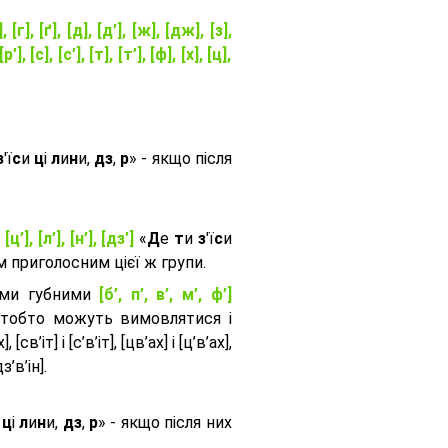
], [г], [ґ], [д], [д’], [ж], [дж], [з],
[р’], [с], [с’], [т], [т’], [ф], [х], [ц],
з
'ї
с
и
ц
і
л
и
н
и,
дз
,
р
» - якщо після
, [ц’], [л’], [н’], [дз’]
«
Д
е
т
и
з
'ї
с
и
приголосним цієї ж групи.
ими губними
[б’, п’, в’, м’, ф’]
 тобто можуть вимовлятися і
, [св’іт] і [с’в’іт], [цв’ах] і [ц’в’ах],
дз’в’iн].
и
ц
і
л
и
н
и,
дз
,
р
» - якщо після них