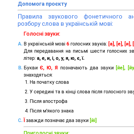
Допомога проєкту
Правила звукового фонетичного ана
розбору слова в українській мові:
Голосні звуки:
В українській мові
6
голосних звуків:
[а], [е], [и], [
Для передавання на письмі шести голосних з
літер:
а, е, и, і, о, у, я, ю, є, ї.
Букви
Є, Ю, Я
позначають два звуки
[йе], [йу
знаходяться:
На початку слова
У середині та в кінці слова після голосного зв
Після апострофа
Після м'якого знака
Ї
завжди позначає два звуки
[йі]
Приголосні звуки: