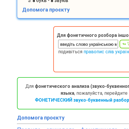
5.
8
букв -
8
звуків
Допомога проєкту
Для фонетичного розбора іншо
подивіться
правопис слів украї
Для
фонетического анализа (звуко-буквенно
языка
, пожалуйста, перейдите
ФОНЕТИЧЕСКИЙ звуко-буквенный разбор 
Допомога проєкту