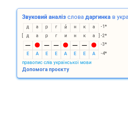
Звуковий аналіз
слова
даргинка
в укра
-1*
д
а
р
г
н
к
а
и
[
д
а
р
г
и
н
к
а
]
-2*
-3*
-4*
E
A
E
E
A
E
E
A
правопис слів української мови
Допомога проєкту