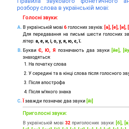
Правила звукового фонетичного ана
розбору слова в українській мові:
Голосні звуки:
В українській мові
6
голосних звуків:
[а], [е], [и], [
Для передавання на письмі шести голосних з
літер:
а, е, и, і, о, у, я, ю, є, ї.
Букви
Є, Ю, Я
позначають два звуки
[йе], [йу
знаходяться:
На початку слова
У середині та в кінці слова після голосного зв
Після апострофа
Після м'якого знака
Ї
завжди позначає два звуки
[йі]
Приголосні звуки:
В українській мові
32
приголосних звуки:
[б], [в