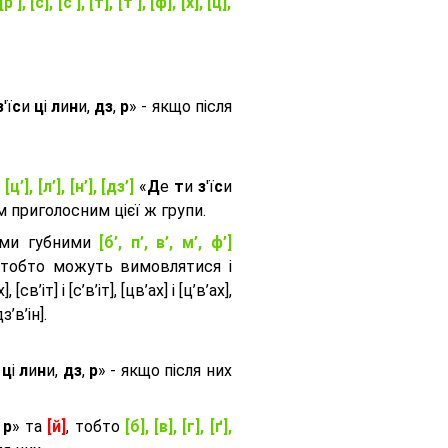
[р’], [с], [с’], [т], [т’], [ф], [х], [ц],
з
'ї
с
и
ц
і
л
и
н
и,
дз
,
р
» - якщо після
, [ц’], [л’], [н’], [дз’]
«
Д
е
т
и
з
'ї
с
и
приголосним цієї ж групи.
ими губними
[б’, п’, в’, м’, ф’]
 тобто можуть вимовлятися і
, [св’іт] і [с’в’іт], [цв’ах] і [ц’в’ах],
дз’в’iн].
и
ц
і
л
и
н
и,
дз
,
р
» - якщо після них
,
р
» та
[й]
, тобто
[б], [в], [г], [ґ],