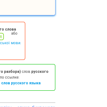
го слова
або
нської мови.
го разбора)
слов
русского
 по ссылке:
слов русского языка