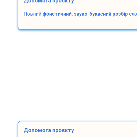
Допомога проєкту
Повний
фонетичний, звуко-буквений розбір
сл
Допомога проєкту