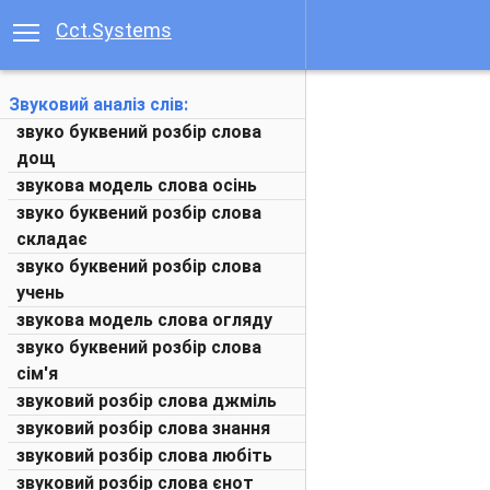
Cct.Systems
Звуковий аналіз слів:
звуко буквений розбір слова
дощ
звукова модель слова осінь
звуко буквений розбір слова
складає
звуко буквений розбір слова
учень
звукова модель слова огляду
звуко буквений розбір слова
сім'я
звуковий розбір слова джміль
звуковий розбір слова знання
звуковий розбір слова любіть
звуковий розбір слова єнот