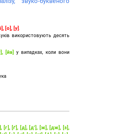
лізу, звуко-буквеного
і], [о], [у]
.
вуків використовують десять
], [йа]
у випадках, коли вони
ука
], [г], [ґ], [д], [д’], [ж], [дж], [з],