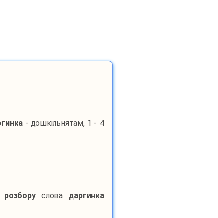
ргинка
- дошкільнятам, 1 - 4
о розбору
слова
даргинка