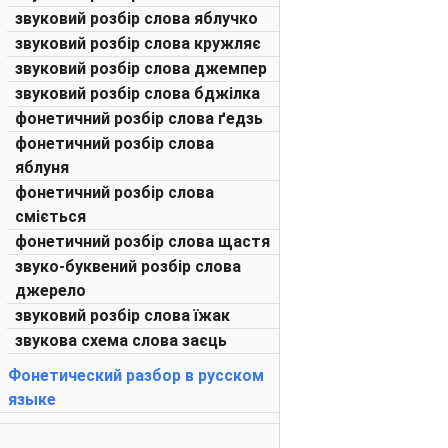
звуковий розбір слова яблучко
звуковий розбір слова кружляє
звуковий розбір слова джемпер
звуковий розбір слова бджілка
фонетичний розбір слова ґедзь
фонетичний розбір слова
яблуня
фонетичний розбір слова
сміється
фонетичний розбір слова щастя
звуко-буквений розбір слова
джерело
звуковий розбір слова їжак
звукова схема слова заєць
Фонетический разбор в русском
языке