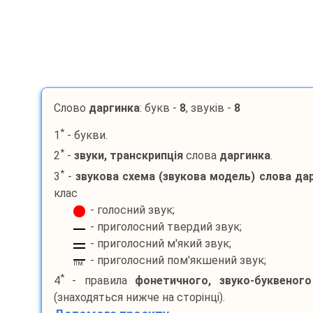
Слово
даргинка
: букв -
8
, звуків -
8
*
1
- букви.
*
2
-
звуки, транскрипція
слова
даргинка
.
*
3
-
звукова схема (звукова модель) слова
да
клас
- голосний звук;
- приголосний твердий звук;
- приголосний м'який звук;
- приголосний пом'якшений звук;
пм
*
4
- правила
фонетичного, звуко-буквеног
(знаходяться нижче на сторінці).