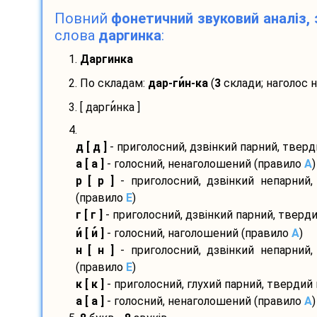
Повний
фонетичний звуковий аналіз, 
слова
даргинка
:
1.
Даргинка
2. По складам:
дар-
ги
н-
ка
(
3
склади; наголос 
3. [ дарги
нка ]
4.
д [ д ]
- приголосний, дзвінкий парний, твер
а [ а ]
- голосний, ненаголошений (правило
A
)
р [ р ]
- приголосний, дзвінкий непарний,
(правило
E
)
г [ г ]
- приголосний, дзвінкий парний, тверд
и
[ и
]
- голосний, наголошений (правило
A
)
н [ н ]
- приголосний, дзвінкий непарний,
(правило
E
)
к [ к ]
- приголосний, глухий парний, твердий
а [ а ]
- голосний, ненаголошений (правило
A
)