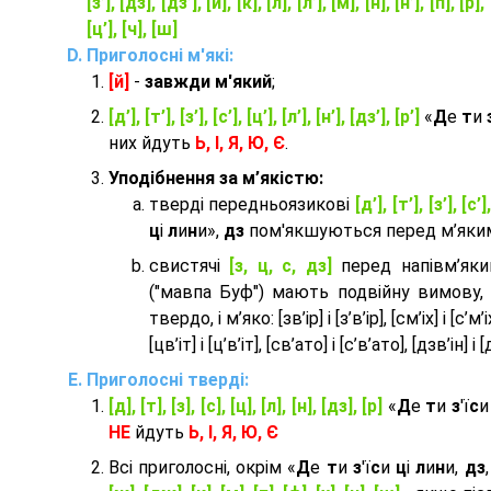
[з’], [дз], [дз’], [й], [к], [л], [л’], [м], [н], [н’], [п], [р], 
[ц’], [ч], [ш]
Приголосні м'які:
[й]
-
завжди м'який
;
[д’], [т’], [з’], [с’], [ц’], [л’], [н’], [дз’], [р’]
«
Д
е
т
и
них йдуть
Ь, І, Я, Ю, Є
.
Уподібнення за м’якістю:
тверді передньоязикові
[д’], [т’], [з’], [с’]
ц
і
л
и
н
и»,
дз
пом'якшуються перед м’яким 
cвистячі
[з, ц, с, дз]
перед напівм’як
("мавпа Буф") мають подвійну вимову,
твердо, і м’яко: [зв’ір] і [з’в’ір], [см’іх] і [с’м’іх]
[цв’іт] і [ц’в’іт], [св’ато] і [с’в’ато], [дзв’iн] і [
Приголосні тверді:
[д], [т], [з], [с], [ц], [л], [н], [дз], [р]
«
Д
е
т
и
з
'ї
с
НЕ
йдуть
Ь, І, Я, Ю, Є
Всі приголосні, окрім «
Д
е
т
и
з
'ї
с
и
ц
і
л
и
н
и,
дз