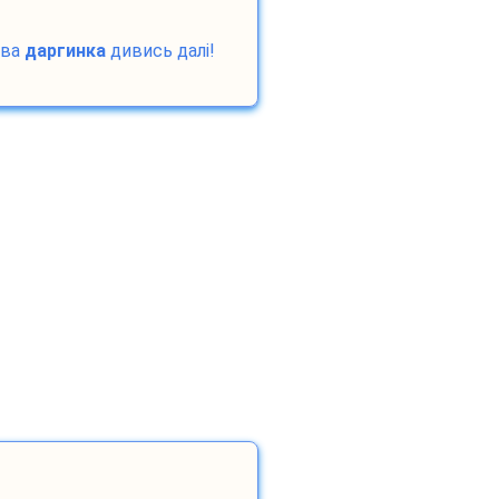
ова
даргинка
дивись далі!