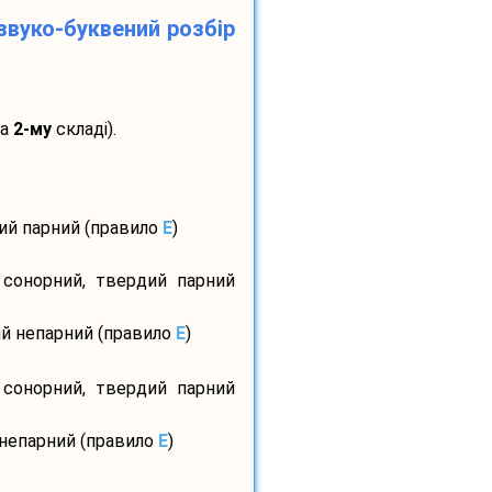
звуко-буквений розбір
на
2-му
складі).
дий парний (правило
E
)
 сонорний, твердий парний
ий непарний (правило
E
)
 сонорний, твердий парний
 непарний (правило
E
)