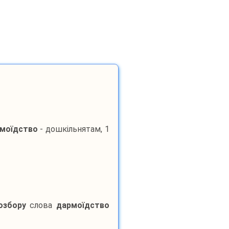
моїдство
- дошкільнятам, 1
озбору
слова
дармоїдство