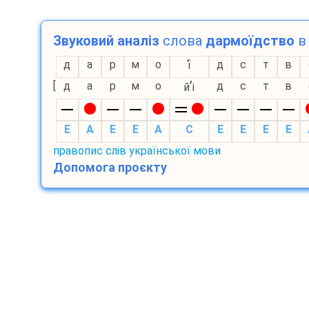
Звуковий аналіз
слова
дармоїдство
в 
д
а
р
м
о
д
с
т
в
ї
’
[
д
а
р
м
о
д
с
т
в
й
і
E
A
E
E
A
С
E
E
E
E
правопис слів української мови
Допомога проєкту