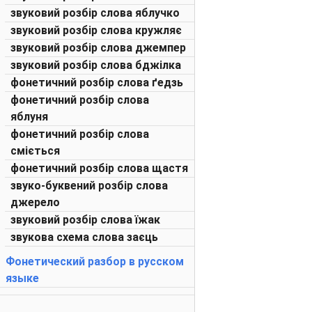
звуковий розбір слова яблучко
звуковий розбір слова кружляє
звуковий розбір слова джемпер
звуковий розбір слова бджілка
фонетичний розбір слова ґедзь
фонетичний розбір слова
яблуня
фонетичний розбір слова
сміється
фонетичний розбір слова щастя
звуко-буквений розбір слова
джерело
звуковий розбір слова їжак
звукова схема слова заєць
Фонетический разбор в русском
языке