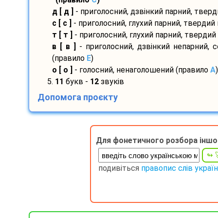
д [ д ]
- приголосний, дзвінкий парний, твер
с [ с ]
- приголосний, глухий парний, твердий
т [ т ]
- приголосний, глухий парний, твердий
в [ в ]
- приголосний, дзвінкий непарний, 
(правило
E
)
о [ о ]
- голосний, ненаголошений (правило
A
)
5.
11
букв -
12
звуків
Допомога проєкту
Для фонетичного розбора іншо
подивіться
правопис слів украї