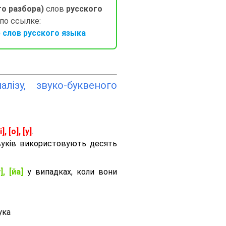
го разбора)
слов
русского
 по ссылке:
слов русского языка
лізу, звуко-буквеного
і], [о], [у]
.
вуків використовують десять
], [йа]
у випадках, коли вони
ука