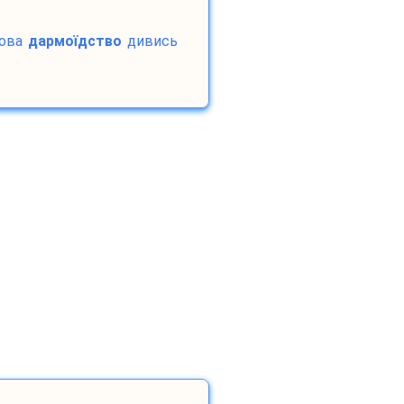
ова
дармоїдство
дивись