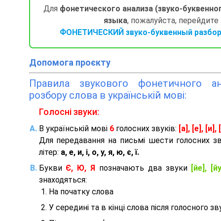
Для
фонетического анализа (звуко-буквенно
языка
, пожалуйста, перейдите
ФОНЕТИЧЕСКИЙ звуко-буквенный разбор 
Допомога проєкту
Правила звукового фонетичного ана
розбору слова в українській мові:
Голосні звуки:
В українській мові
6
голосних звуків:
[а], [е], [и], [
Для передавання на письмі шести голосних з
літер:
а, е, и, і, о, у, я, ю, є, ї.
Букви
Є, Ю, Я
позначають два звуки
[йе], [йу
знаходяться:
На початку слова
У середині та в кінці слова після голосного зв