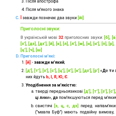
Після апострофа
Після м'якого знака
Ї
завжди позначає два звуки
[йі]
Приголосні звуки:
В українській мові
32
приголосних звуки:
[б], [в
[з’], [дз], [дз’], [й], [к], [л], [л’], [м], [н], [н’], [п], [р], 
[ц’], [ч], [ш]
Приголосні м'які:
[й]
-
завжди м'який
;
[д’], [т’], [з’], [с’], [ц’], [л’], [н’], [дз’], [р’]
«
Д
е
т
и
них йдуть
Ь, І, Я, Ю, Є
.
Уподібнення за м’якістю:
тверді передньоязикові
[д’], [т’], [з’], [с’]
ц
і
л
и
н
и»,
дз
пом'якшуються перед м’яким 
cвистячі
[з, ц, с, дз]
перед напівм’як
("мавпа Буф") мають подвійну вимову,