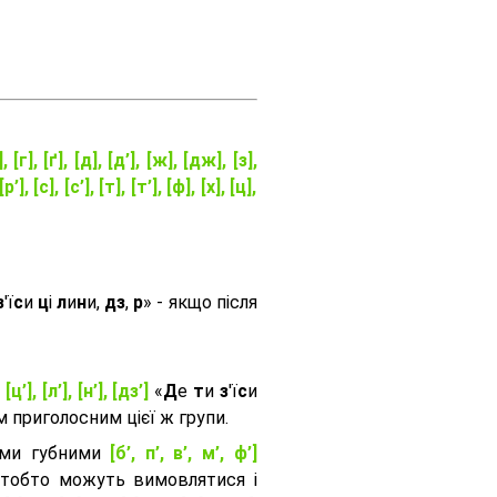
], [г], [ґ], [д], [д’], [ж], [дж], [з],
[р’], [с], [с’], [т], [т’], [ф], [х], [ц],
з
'ї
с
и
ц
і
л
и
н
и,
дз
,
р
» - якщо після
, [ц’], [л’], [н’], [дз’]
«
Д
е
т
и
з
'ї
с
и
приголосним цієї ж групи.
ими губними
[б’, п’, в’, м’, ф’]
 тобто можуть вимовлятися і