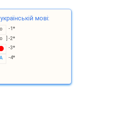
українській мові:
-1*
о
о
]
-2*
-3*
-4*
A