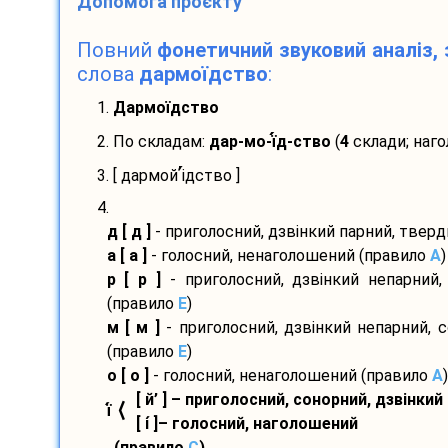
Допомога проєкту
Повний
фонетичний звуковий аналіз, 
слова
дармоїдство
:
1.
Дармоїдство
2. По складам:
дар-
мо-
ї
д-
ство
(
4
склади; наго
’
3. [ дармой
і
дство ]
4.
д [ д ]
- приголосний, дзвінкий парний, твер
а [ а ]
- голосний, ненаголошений (правило
A
)
р [ р ]
- приголосний, дзвінкий непарний,
(правило
E
)
м [ м ]
- приголосний, дзвінкий непарний, 
(правило
E
)
о [ о ]
- голосний, ненаголошений (правило
A
)
[ й’ ] – приголосний, сонорний, дзвінкий
⟨
ї
[ і́ ]– голосний, наголошений
(правило
С
)