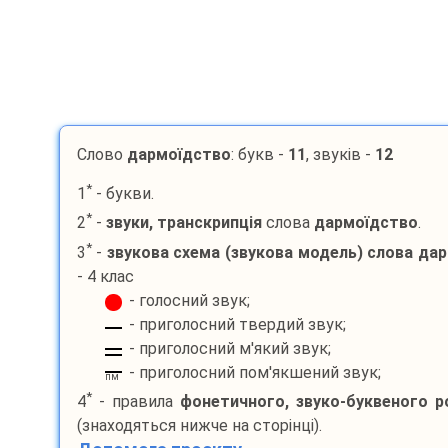
Слово
дармоїдство
: букв -
11
, звуків -
12
*
1
- букви.
*
2
-
звуки, транскрипція
слова
дармоїдство
.
*
3
-
звукова схема (звукова модель) слова
дар
- 4 клас
- голосний звук;
- приголосний твердий звук;
- приголосний м'який звук;
- приголосний пом'якшений звук;
пм
*
4
- правила
фонетичного, звуко-буквеного р
(знаходяться нижче на сторінці).