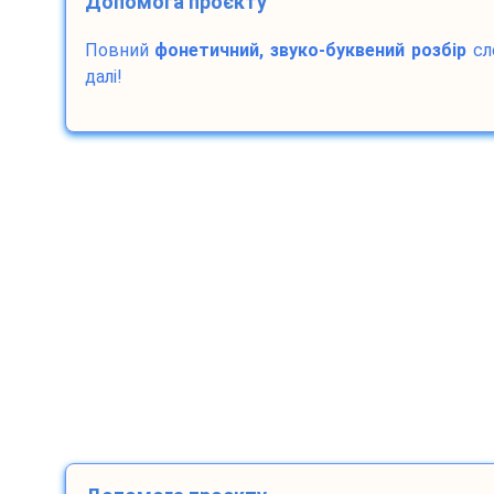
Допомога проєкту
Повний
фонетичний, звуко-буквений розбір
сл
далі!