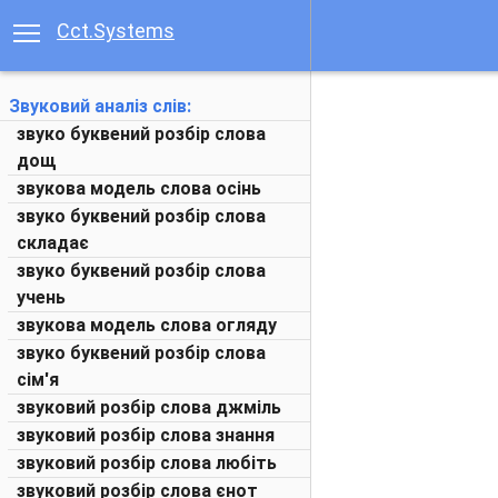
Cct.Systems
Звуковий аналіз слів:
звуко буквений розбір слова
дощ
звукова модель слова осінь
звуко буквений розбір слова
складає
звуко буквений розбір слова
учень
звукова модель слова огляду
звуко буквений розбір слова
сім'я
звуковий розбір слова джміль
звуковий розбір слова знання
звуковий розбір слова любіть
звуковий розбір слова єнот