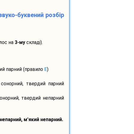
звуко-буквений розбір
лос на
3-му
складі).
дий парний (правило
E
)
 сонорний, твердий парний
сонорний, твердий непарний
 непарний, м'який непарний.