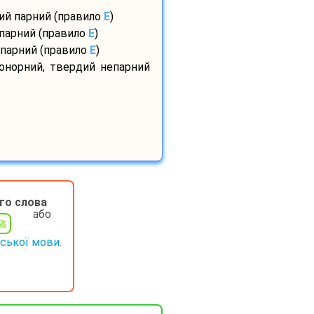
дий парний (правило
E
)
 парний (правило
E
)
 парний (правило
E
)
сонорний, твердий непарний
го слова
або
нської мови.