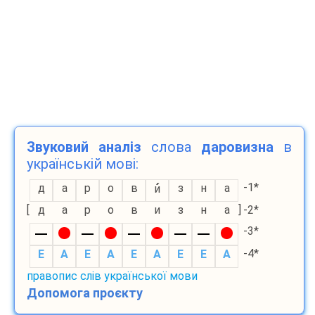
Звуковий аналіз
слова
даровизна
в
українській мові:
-1*
д
а
р
о
в
з
н
а
и
[
д
а
р
о
в
и
з
н
а
]
-2*
-3*
-4*
E
A
E
A
E
A
E
E
A
правопис слів української мови
Допомога проєкту