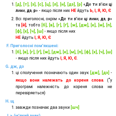
[д], [т], [з], [с], [ц], [л], [н], [дз], [р]
«
Д
е
т
и
з
'ї
с
и
ц
і
л
и
н
и,
дз
,
р
» - якщо після них
НЕ
йдуть
Ь, І, Я, Ю, Є
Всі приголосні, окрім «
Д
е
т
и
з
'ї
с
и
ц
і
л
и
н
и,
дз
,
р
»
та
[й]
, тобто
[б], [в], [г], [ґ], [ж], [дж], [к], [м], [п],
[ф], [х], [ч], [ш]
- якщо після них
НЕ
йдуть
І, Я, Ю, Є
Приголосні пом'якшені:
[б], [в], [г], [ґ], [ж], [дж], [к], [м], [п], [ф], [х], [ч], [ш]
- якщо після них йдуть
І, Я, Ю, Є
.
дж, дз
ці сполучення позначають один звук
[дж], [дз]
-
*
якщо вони належать до кореня слова
. (
у
програмі належність до кореня слова не
перевіряеться)
щ
завжди позначає два звуки
[шч]
ь (м'який знак)