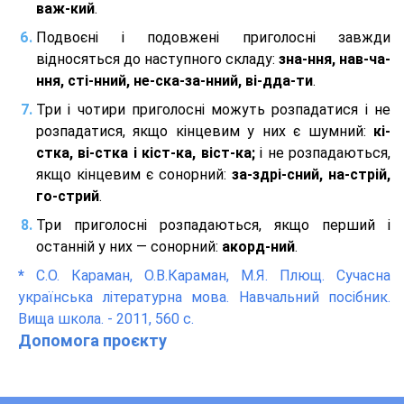
важ-кий
.
Подвоєні і подовжені приголосні завжди
відносяться до наступного складу:
зна-ння, нав-ча-
ння, сті-нний, не-ска-за-нний, ві-дда-ти
.
Три і чотири приголосні можуть розпадатися і не
розпадатися, якщо кінцевим у них є шумний:
кі-
стка, ві-стка і кіст-ка, віст-ка;
і не розпадаються,
якщо кінцевим є сонорний:
за-здрі-сний, на-стрій,
го-стрий
.
Три приголосні розпадаються, якщо перший і
останній у них — сонорний:
акорд-ний
.
*
С.О. Караман, О.В.Караман, М.Я. Плющ. Сучасна
українська літературна мова. Навчальний посібник.
Вища школа. - 2011, 560 с.
Допомога проєкту