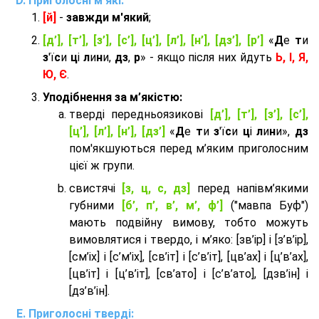
Приголосні м'які:
[й]
-
завжди м'який
;
[д’], [т’], [з’], [с’], [ц’], [л’], [н’], [дз’], [р’]
«
Д
е
т
и
з
'ї
с
и
ц
і
л
и
н
и,
дз
,
р
» - якщо після них йдуть
Ь, І, Я,
Ю, Є
.
Уподібнення за м’якістю:
тверді передньоязикові
[д’], [т’], [з’], [с’],
[ц’], [л’], [н’], [дз’]
«
Д
е
т
и
з
'ї
с
и
ц
і
л
и
н
и»,
дз
пом'якшуються перед м’яким приголосним
цієї ж групи.
cвистячі
[з, ц, с, дз]
перед напівм’якими
губними
[б’, п’, в’, м’, ф’]
("мавпа Буф")
мають подвійну вимову, тобто можуть
вимовлятися і твердо, і м’яко: [зв’ір] і [з’в’ір],
[см’іх] і [с’м’іх], [св’іт] і [с’в’іт], [цв’ах] і [ц’в’ах],
[цв’іт] і [ц’в’іт], [св’ато] і [с’в’ато], [дзв’iн] і
[дз’в’iн].
Приголосні тверді: