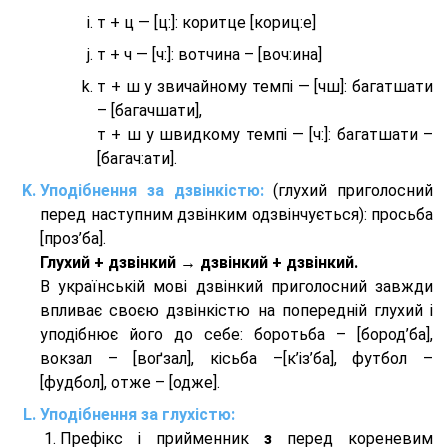
т + ц — [ц:]: коритце [кориц:е]
т + ч — [ч:]: вотчина – [вoч:ина]
т + ш у звичайному темпі — [чш]: багатшати
– [багачшати],
т + ш у швидкому темпі — [ч:]: багатшати –
[багач:ати].
Уподібнення за дзвінкістю:
(глухий приголосний
перед наступним дзвінким одзвінчується): просьба
[проз’ба].
Глухий + дзвінкий → дзвінкий + дзвінкий.
В українській мові дзвінкий приголосний завжди
впливає своєю дзвінкістю на попередній глухий і
уподібнює його до себе: боротьба – [бород’ба],
вокзал – [воґзал], кісьба –[к’із’ба], футбол –
[фудбол], отже – [одже].
Уподібнення за глухістю:
Префікс і прийменник
з
перед кореневим