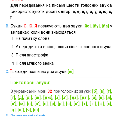
Для передавання на письмі шести голосних звуків
використовують десять літер:
а, е, и, і, о, у, я, ю, є,
ї.
Букви
Є, Ю, Я
позначають два звуки
[йе], [йу], [йа]
у
випадках, коли вони знаходяться:
На початку слова
У середині та в кінці слова після голосного звука
Після апострофа
Після м'якого знака
Ї
завжди позначає два звуки
[йі]
Приголосні звуки:
В українській мові
32
приголосних звуки:
[б], [в], [г],
[ґ], [д], [д’], [ж], [дж], [з], [з’], [дз], [дз’], [й], [к], [л],
[л’], [м], [н], [н’], [п], [р], [р’], [с], [с’], [т], [т’], [ф], [х],
[ц], [ц’], [ч], [ш]