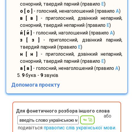
сонорний, твердий парний (правило
E
)
о [ о ]
- голосний, ненаголошений (правило
A
)
в [ в ]
- приголосний, дзвінкий непарний,
сонорний, твердий непарний (правило
E
)
и
[ и
]
- голосний, наголошений (правило
A
)
з [ з ]
- приголосний, дзвінкий парний,
твердий парний (правило
E
)
н [ н ]
- приголосний, дзвінкий непарний,
сонорний, твердий парний (правило
E
)
а [ а ]
- голосний, ненаголошений (правило
A
)
5.
9
букв -
9
звуків
Допомога проєкту
Для фонетичного розбора іншого слова
або
подивіться
правопис слів української мови.