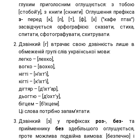
глухим приголосним оглушується: з тобою
[стобой’у], з книги [скниги]. Оглушення префікса
з-
перед [к], [п], [т], [ф], [х] ("кафе птах")
засвідчується орфографією: сказати, стиха,
спитати, сфотографувати, схитрувати.
Дзвінкий [г] втрачає свою дзвінкість лише в
обмеженій групі слів української мови:
легко – [лехко],
вогко – [вохко],
нігті – [н’іхт’і],
кігті – [к’іхт’і],
дігтяр – [д’іхт’ар],
дьогтю – [д’охт’у],
бігцем – [б’іхцем].
Ці слова потрібно запам’ятати.
Дзвінкий [з] у префіксах
роз-
,
без-
та
прийменнику
без
здебільшого оглушується,
проте можлива подвійна вимова: [безпeчно] і