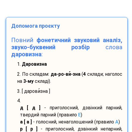
Допомога проєкту
Повний
фонетичний звуковий аналіз,
звуко-буквений розбір
слова
даровизна
:
1.
Даровизна
2. По складам:
да-
ро-
ви
-
зна
(
4
склади; наголос
на
3-му
складі).
3. [ дарови
зна ]
4.
д [ д ]
- приголосний, дзвінкий парний,
твердий парний (правило
E
)
а [ а ]
- голосний, ненаголошений (правило
A
)
р [ р ]
- приголосний, дзвінкий непарний,