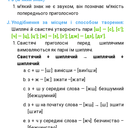
м'який знак не є звуком, він позначає м'якість
попереднього приголосного
Уподібнення за місцем і способом творення:
Шиплячі й свистячі утворюють пари
[ш] — [c], [с’];
[ч] — [ц], [ц’]; [ж] — [з], [з’]; [дж] — [дз], [дз’]
.
Свистячі приголосні перед шиплячими
вимовляються як парні їм шиплячі.
Cвистячий + шиплячий → шиплячий +
шиплячий
:
с + ш — [ш:]: винісши – [вин’іш:и]
з + ж — [ж:]: зжати –[ж:ати]
з + ш у середині слова — [жш]: безшумний
[бежшумний]
з + ш на початку слова — [жш] → [ш:]: зшити
[ш:ити]
з + ч у середині слова — [жч]: безчинство –
[бежчинство]