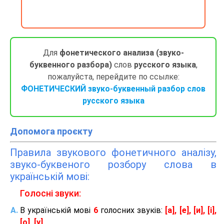
Для
фонетического анализа (звуко-
буквенного разбора)
слов
русского языка
,
пожалуйста, перейдите по ссылке:
ФОНЕТИЧЕСКИЙ звуко-буквенный разбор слов
русского языка
Допомога проєкту
Правила звукового фонетичного аналізу,
звуко-буквеного розбору слова в
українській мові:
Голосні звуки:
В українській мові
6
голосних звуків:
[а], [е], [и], [і],
[о], [у]
.