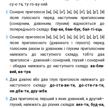
су-є-та, ту-го-ву-хий.
Сонорні приголосні [м], [н], [н’], [в], [л], [л’], [р], [р’], [й]
після голосного перед наступним приголосним
(сонорним, дзвінким, глухим) відносяться до
попереднього складу:
бар-ви, бам-бук, бал-ті-єць
.
Сонорні приголосні [м], [н], [н’], [в], [л], [л’], [р], [р’], [й]
після приголосного (дзвінкого і глухого) перед
голосним разом із дзвінким і глухим приголосним
належать до наступного складу, тобто два
приголосні - дзвінкий і сонорний, глухий і сонорний
- обидва належать до наступного складу:
ва-бли-
вий, ва-тра
.
Два дзвінкі або два глухі приголосні належать до
наступного складу:
до-ста-ви-ти, до-сти-га-ти,
на-дба-ти, дру-жба
.
Два приголосні, перший з яких дзвінкий, а другий—
глухий, належать до різних складів:
вез-ти, буд-ка,