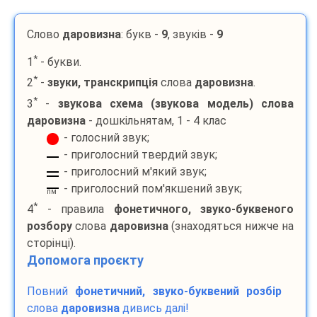
Слово
даровизна
: букв -
9
, звуків -
9
*
1
- букви.
*
2
-
звуки, транскрипція
слова
даровизна
.
*
3
-
звукова схема (звукова модель) слова
даровизна
- дошкільнятам, 1 - 4 клас
- голосний звук;
- приголосний твердий звук;
- приголосний м'який звук;
- приголосний пом'якшений звук;
пм
*
4
- правила
фонетичного, звуко-буквеного
розбору
слова
даровизна
(знаходяться нижче на
сторінці).
Допомога проєкту
Повний
фонетичний, звуко-буквений розбір
слова
даровизна
дивись далі!