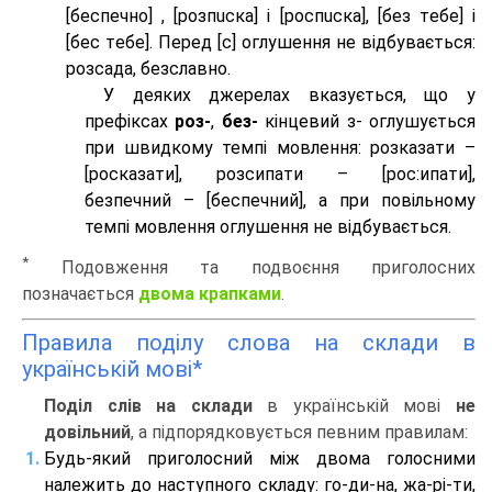
[беспeчно] , [розпuска] і [роспuска], [без тeбе] і
[бес тeбе]. Перед [с] оглушення не відбувається:
розсада, безславно.
У деяких джерелах вказується, що у
префіксах
роз-
,
без-
кінцевий з- оглушується
при швидкому темпі мовлення: розказати –
[росказати], розсипати – [роc:ипати],
безпечний – [беспечний], а при повільному
темпі мовлення оглушення не відбувається.
*
Подовження та подвоєння приголосних
позначається
двома крапками
.
Правила поділу слова на склади в
українській мові*
Поділ слів на склади
в українській мові
не
довільний
, а підпорядковується певним правилам:
Будь-який приголосний між двома голосними
належить до наступного складу: го-ди-на, жа-рі-ти,