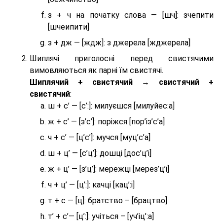
з + ч на початку слова — [шч]: зчепити
[шчеипити]
з + дж — [ждж]: з джерела [жджерела]
Шиплячі приголосні перед свистячими
вимовляються як парні їм свистячі.
Шиплячий + свистячий → свистячий +
свистячий
:
ш + с’ — [с’:]: милуєшся [милуйес:а]
ж + с’ — [з’с’]: поріжся [пор’із’с’а]
ч + с’ — [ц’с’]: мучся [муц’с’а]
ш + ц’ — [с’ц’]: дошці [дос’ц’і]
ж + ц’ — [з’ц’]: мережці [мерез’ц’і]
ч + ц’ — [ц’:]: качці [кац’:і]
т + с — [ц]: братство – [брaцтво]
т’ + с’— [ц’:]: учіться – [уч’іц’:a]