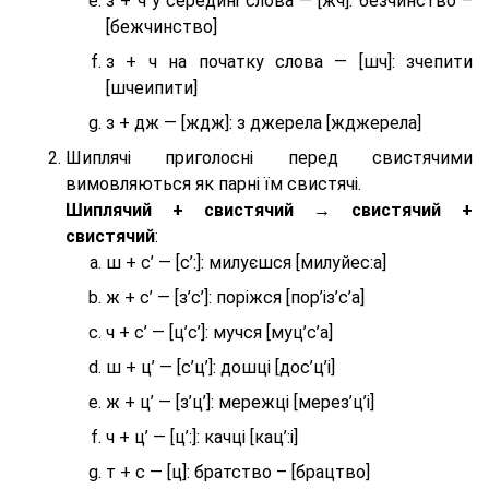
з + ч у середині слова — [жч]: безчинство –
[бежчинство]
з + ч на початку слова — [шч]: зчепити
[шчеипити]
з + дж — [ждж]: з джерела [жджерела]
Шиплячі приголосні перед свистячими
вимовляються як парні їм свистячі.
Шиплячий + свистячий → свистячий +
свистячий
:
ш + с’ — [с’:]: милуєшся [милуйес:а]
ж + с’ — [з’с’]: поріжся [пор’із’с’а]
ч + с’ — [ц’с’]: мучся [муц’с’а]
ш + ц’ — [с’ц’]: дошці [дос’ц’і]
ж + ц’ — [з’ц’]: мережці [мерез’ц’і]
ч + ц’ — [ц’:]: качці [кац’:і]
т + с — [ц]: братство – [брaцтво]