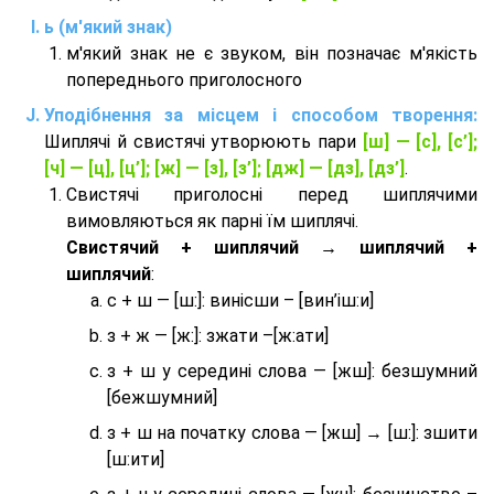
ь (м'який знак)
м'який знак не є звуком, він позначає м'якість
попереднього приголосного
Уподібнення за місцем і способом творення:
Шиплячі й свистячі утворюють пари
[ш] — [c], [с’];
[ч] — [ц], [ц’]; [ж] — [з], [з’]; [дж] — [дз], [дз’]
.
Свистячі приголосні перед шиплячими
вимовляються як парні їм шиплячі.
Cвистячий + шиплячий → шиплячий +
шиплячий
:
с + ш — [ш:]: винісши – [вин’іш:и]
з + ж — [ж:]: зжати –[ж:ати]
з + ш у середині слова — [жш]: безшумний
[бежшумний]
з + ш на початку слова — [жш] → [ш:]: зшити
[ш:ити]