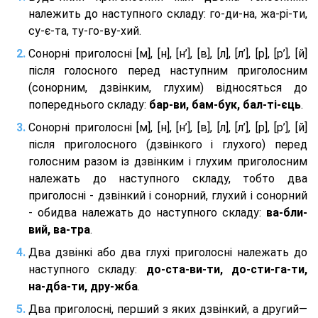
належить до наступного складу: го-ди-на, жа-рі-ти,
су-є-та, ту-го-ву-хий.
Сонорні приголосні [м], [н], [н’], [в], [л], [л’], [р], [р’], [й]
після голосного перед наступним приголосним
(сонорним, дзвінким, глухим) відносяться до
попереднього складу:
бар-ви, бам-бук, бал-ті-єць
.
Сонорні приголосні [м], [н], [н’], [в], [л], [л’], [р], [р’], [й]
після приголосного (дзвінкого і глухого) перед
голосним разом із дзвінким і глухим приголосним
належать до наступного складу, тобто два
приголосні - дзвінкий і сонорний, глухий і сонорний
- обидва належать до наступного складу:
ва-бли-
вий, ва-тра
.
Два дзвінкі або два глухі приголосні належать до
наступного складу:
до-ста-ви-ти, до-сти-га-ти,
на-дба-ти, дру-жба
.
Два приголосні, перший з яких дзвінкий, а другий—