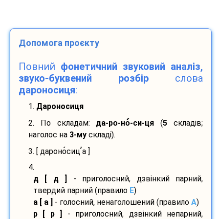
Допомога проєкту
Повний
фонетичний звуковий аналіз,
звуко-буквений розбір
слова
дароносиця
:
1.
Дароносиця
2. По складам:
да-
ро-
но
-
си-
ця
(
5
складів;
наголос на
3-му
складі).
’
3. [ дароно
сиц
а ]
4.
д [ д ]
- приголосний, дзвінкий парний,
твердий парний (правило
E
)
а [ а ]
- голосний, ненаголошений (правило
A
)
р [ р ]
- приголосний, дзвінкий непарний,