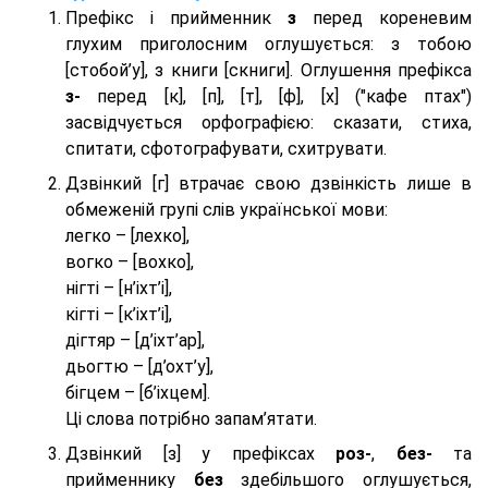
Префікс і прийменник
з
перед кореневим
глухим приголосним оглушується: з тобою
[стобой’у], з книги [скниги]. Оглушення префікса
з-
перед [к], [п], [т], [ф], [х] ("кафе птах")
засвідчується орфографією: сказати, стиха,
спитати, сфотографувати, схитрувати.
Дзвінкий [г] втрачає свою дзвінкість лише в
обмеженій групі слів української мови:
легко – [лехко],
вогко – [вохко],
нігті – [н’іхт’і],
кігті – [к’іхт’і],
дігтяр – [д’іхт’ар],
дьогтю – [д’охт’у],
бігцем – [б’іхцем].
Ці слова потрібно запам’ятати.
Дзвінкий [з] у префіксах
роз-
,
без-
та
прийменнику
без
здебільшого оглушується,