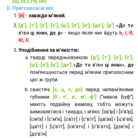
[ц], [ц’], [ч], [ш]
Приголосні м'які:
[й]
-
завжди м'який
;
[д’], [т’], [з’], [с’], [ц’], [л’], [н’], [дз’], [р’]
«
Д
е
т
и
з
'ї
с
и
ц
і
л
и
н
и,
дз
,
р
» - якщо після них йдуть
Ь, І, Я,
Ю, Є
.
Уподібнення за м’якістю:
тверді передньоязикові
[д’], [т’], [з’], [с’],
[ц’], [л’], [н’], [дз’]
«
Д
е
т
и
з
'ї
с
и
ц
і
л
и
н
и»,
дз
пом'якшуються перед м’яким приголосним
цієї ж групи.
cвистячі
[з, ц, с, дз]
перед напівм’якими
губними
[б’, п’, в’, м’, ф’]
("мавпа Буф")
мають подвійну вимову, тобто можуть
вимовлятися і твердо, і м’яко: [зв’ір] і [з’в’ір],
[см’іх] і [с’м’іх], [св’іт] і [с’в’іт], [цв’ах] і [ц’в’ах],
[цв’іт] і [ц’в’іт], [св’ато] і [с’в’ато], [дзв’iн] і
[дз’в’iн].