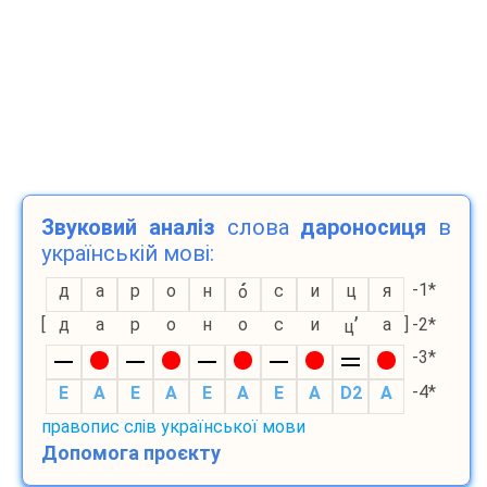
Звуковий аналіз
слова
дароносиця
в
українській мові:
-1*
д
а
р
о
н
с
и
ц
я
о
’
[
д
а
р
о
н
о
с
и
а
]
-2*
ц
-3*
-4*
E
A
E
A
E
A
E
A
D2
A
правопис слів української мови
Допомога проєкту