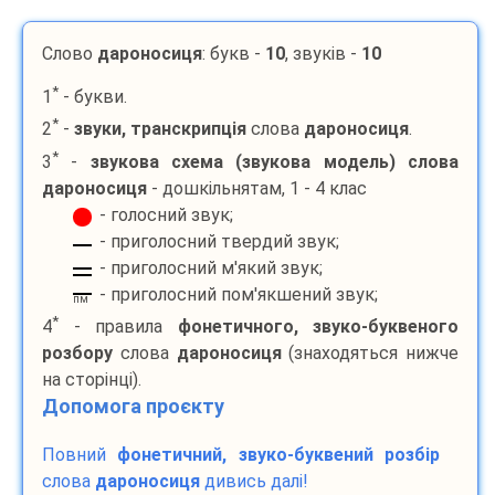
Слово
дароносиця
: букв -
10
, звуків -
10
*
1
- букви.
*
2
-
звуки, транскрипція
слова
дароносиця
.
*
3
-
звукова схема (звукова модель) слова
дароносиця
- дошкільнятам, 1 - 4 клас
- голосний звук;
- приголосний твердий звук;
- приголосний м'який звук;
- приголосний пом'якшений звук;
пм
*
4
- правила
фонетичного, звуко-буквеного
розбору
слова
дароносиця
(знаходяться нижче
на сторінці).
Допомога проєкту
Повний
фонетичний, звуко-буквений розбір
слова
дароносиця
дивись далі!