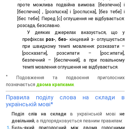
проте можлива подвійна вимова: [безпeчно] і
[беспeчно] , [розпuска] і [роспuска], [без тeбе] і
[бес тeбе]. Перед [с] оглушення не відбувається:
розсада, безславно.
У деяких джерелах вказується, що у
префіксах
роз-
,
без-
кінцевий з- оглушується
при швидкому темпі мовлення: розказати –
[росказати], розсипати – [роc:ипати],
безпечний – [беспечний], а при повільному
темпі мовлення оглушення не відбувається.
*
Подовження та подвоєння приголосних
позначається
двома крапками
.
Правила поділу слова на склади в
українській мові*
Поділ слів на склади
в українській мові
не
довільний
, а підпорядковується певним правилам:
Будь-який приголосний між двома голосними