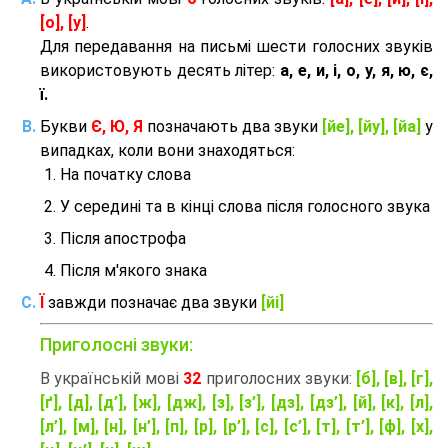
[о], [у]
.
Для передавання на письмі шести голосних звуків
використовують десять літер:
а, е, и, і, о, у, я, ю, є,
ї.
Букви
Є, Ю, Я
позначають два звуки
[йе], [йу], [йа]
у
випадках, коли вони знаходяться:
На початку слова
У середині та в кінці слова після голосного звука
Після апострофа
Після м'якого знака
Ї
завжди позначає два звуки
[йі]
Приголосні звуки:
В українській мові
32
приголосних звуки:
[б], [в], [г],
[ґ], [д], [д’], [ж], [дж], [з], [з’], [дз], [дз’], [й], [к], [л],
[л’], [м], [н], [н’], [п], [р], [р’], [с], [с’], [т], [т’], [ф], [х],