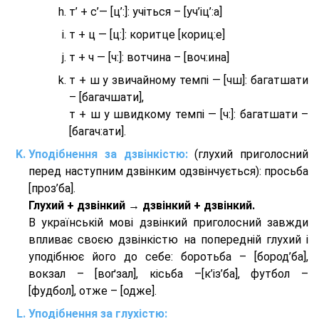
т’ + с’— [ц’:]: учіться – [уч’іц’:a]
т + ц — [ц:]: коритце [кориц:е]
т + ч — [ч:]: вотчина – [вoч:ина]
т + ш у звичайному темпі — [чш]: багатшати
– [багачшати],
т + ш у швидкому темпі — [ч:]: багатшати –
[багач:ати].
Уподібнення за дзвінкістю:
(глухий приголосний
перед наступним дзвінким одзвінчується): просьба
[проз’ба].
Глухий + дзвінкий → дзвінкий + дзвінкий.
В українській мові дзвінкий приголосний завжди
впливає своєю дзвінкістю на попередній глухий і
уподібнює його до себе: боротьба – [бород’ба],
вокзал – [воґзал], кісьба –[к’із’ба], футбол –
[фудбол], отже – [одже].
Уподібнення за глухістю: