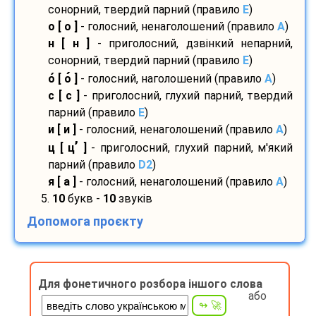
сонорний, твердий парний (правило
E
)
о [ о ]
- голосний, ненаголошений (правило
A
)
н [ н ]
- приголосний, дзвінкий непарний,
сонорний, твердий парний (правило
E
)
о
[ о
]
- голосний, наголошений (правило
A
)
с [ с ]
- приголосний, глухий парний, твердий
парний (правило
E
)
и [ и ]
- голосний, ненаголошений (правило
A
)
’
ц [ ц
]
- приголосний, глухий парний, м'який
парний (правило
D2
)
я [ а ]
- голосний, ненаголошений (правило
A
)
5.
10
букв -
10
звуків
Допомога проєкту
Для фонетичного розбора іншого слова
або