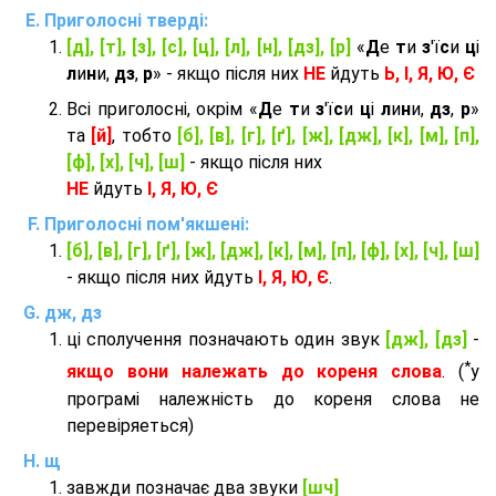
Приголосні тверді:
[д], [т], [з], [с], [ц], [л], [н], [дз], [р]
«
Д
е
т
и
з
'ї
с
и
ц
і
л
и
н
и,
дз
,
р
» - якщо після них
НЕ
йдуть
Ь, І, Я, Ю, Є
Всі приголосні, окрім «
Д
е
т
и
з
'ї
с
и
ц
і
л
и
н
и,
дз
,
р
»
та
[й]
, тобто
[б], [в], [г], [ґ], [ж], [дж], [к], [м], [п],
[ф], [х], [ч], [ш]
- якщо після них
НЕ
йдуть
І, Я, Ю, Є
Приголосні пом'якшені:
[б], [в], [г], [ґ], [ж], [дж], [к], [м], [п], [ф], [х], [ч], [ш]
- якщо після них йдуть
І, Я, Ю, Є
.
дж, дз
ці сполучення позначають один звук
[дж], [дз]
-
*
якщо вони належать до кореня слова
. (
у
програмі належність до кореня слова не
перевіряеться)
щ
завжди позначає два звуки
[шч]