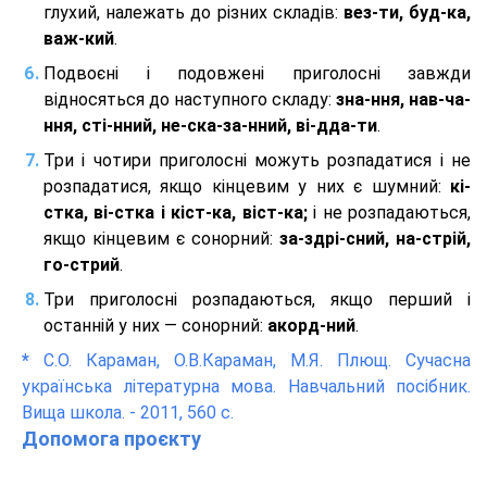
глухий, належать до різних складів:
вез-ти, буд-ка,
важ-кий
.
Подвоєні і подовжені приголосні завжди
відносяться до наступного складу:
зна-ння, нав-ча-
ння, сті-нний, не-ска-за-нний, ві-дда-ти
.
Три і чотири приголосні можуть розпадатися і не
розпадатися, якщо кінцевим у них є шумний:
кі-
стка, ві-стка і кіст-ка, віст-ка;
і не розпадаються,
якщо кінцевим є сонорний:
за-здрі-сний, на-стрій,
го-стрий
.
Три приголосні розпадаються, якщо перший і
останній у них — сонорний:
акорд-ний
.
*
С.О. Караман, О.В.Караман, М.Я. Плющ. Сучасна
українська літературна мова. Навчальний посібник.
Вища школа. - 2011, 560 с.
Допомога проєкту