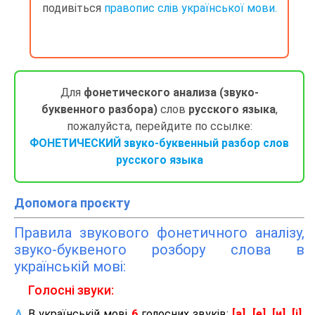
подивіться
правопис слів української мови.
Для
фонетического анализа (звуко-
буквенного разбора)
слов
русского языка
,
пожалуйста, перейдите по ссылке:
ФОНЕТИЧЕСКИЙ звуко-буквенный разбор слов
русского языка
Допомога проєкту
Правила звукового фонетичного аналізу,
звуко-буквеного розбору слова в
українській мові:
Голосні звуки:
В українській мові
6
голосних звуків:
[а], [е], [и], [і],