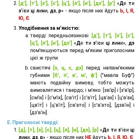
[д’], [т’], [з’], [с’], [ц’], [л’], [н’], [дз’], [р’]
«
Д
е
т
и
з
'ї
с
и
ц
і
л
и
н
и,
дз
,
р
» - якщо після них йдуть
Ь, І, Я,
Ю, Є
.
Уподібнення за м’якістю:
тверді передньоязикові
[д’], [т’], [з’], [с’],
[ц’], [л’], [н’], [дз’]
«
Д
е
т
и
з
'ї
с
и
ц
і
л
и
н
и»,
дз
пом'якшуються перед м’яким приголосним
цієї ж групи.
cвистячі
[з, ц, с, дз]
перед напівм’якими
губними
[б’, п’, в’, м’, ф’]
("мавпа Буф")
мають подвійну вимову, тобто можуть
вимовлятися і твердо, і м’яко: [зв’ір] і [з’в’ір],
[см’іх] і [с’м’іх], [св’іт] і [с’в’іт], [цв’ах] і [ц’в’ах],
[цв’іт] і [ц’в’іт], [св’ато] і [с’в’ато], [дзв’iн] і
[дз’в’iн].
Приголосні тверді:
[д], [т], [з], [с], [ц], [л], [н], [дз], [р]
«
Д
е
т
и
з
'ї
с
и
ц
і
л
и
н
и,
дз
,
р
» - якщо після них
НЕ
йдуть
Ь, І, Я, Ю, Є