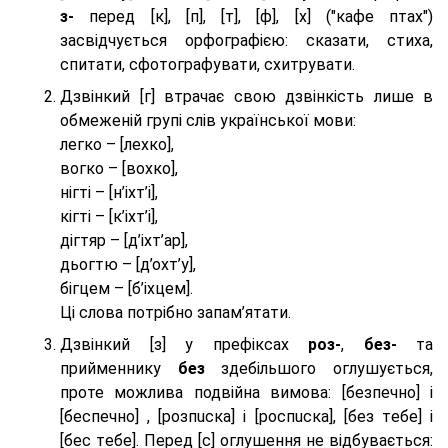
з-
перед [к], [п], [т], [ф], [х] ("кафе птах")
засвідчується орфографією: сказати, стиха,
спитати, сфотографувати, схитрувати.
Дзвінкий [г] втрачає свою дзвінкість лише в
обмеженій групі слів української мови:
легко – [лехко],
вогко – [вохко],
нігті – [н’іхт’і],
кігті – [к’іхт’і],
дігтяр – [д’іхт’ар],
дьогтю – [д’охт’у],
бігцем – [б’іхцем].
Ці слова потрібно запам’ятати.
Дзвінкий [з] у префіксах
роз-
,
без-
та
прийменнику
без
здебільшого оглушується,
проте можлива подвійна вимова: [безпeчно] і
[беспeчно] , [розпuска] і [роспuска], [без тeбе] і
[бес тeбе]. Перед [с] оглушення не відбувається: