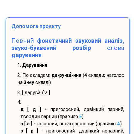
Допомога проєкту
Повний
фонетичний звуковий аналіз,
звуко-буквений розбір
слова
дарування
:
1.
Дарування
2. По складам:
да-
ру-
ва
-
ння
(
4
склади; наголос
на
3-му
складі).
’
3. [ дарува
н
:а ]
4.
д [ д ]
- приголосний, дзвінкий парний,
твердий парний (правило
E
)
а [ а ]
- голосний, ненаголошений (правило
A
)
р [ р ]
- приголосний, дзвінкий непарний,