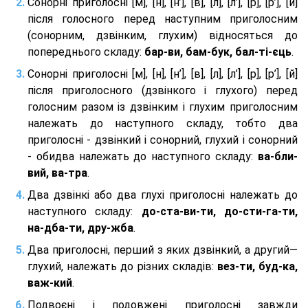
Сонорні приголосні [м], [н], [н’], [в], [л], [л’], [р], [р’], [й]
після голосного перед наступним приголосним
(сонорним, дзвінким, глухим) відносяться до
попереднього складу:
бар-ви, бам-бук, бал-ті-єць
.
Сонорні приголосні [м], [н], [н’], [в], [л], [л’], [р], [р’], [й]
після приголосного (дзвінкого і глухого) перед
голосним разом із дзвінким і глухим приголосним
належать до наступного складу, тобто два
приголосні - дзвінкий і сонорний, глухий і сонорний
- обидва належать до наступного складу:
ва-бли-
вий, ва-тра
.
Два дзвінкі або два глухі приголосні належать до
наступного складу:
до-ста-ви-ти, до-сти-га-ти,
на-дба-ти, дру-жба
.
Два приголосні, перший з яких дзвінкий, а другий—
глухий, належать до різних складів:
вез-ти, буд-ка,
важ-кий
.
Подвоєні і подовжені приголосні завжди