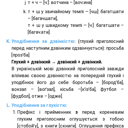
т + ч — [ч:]: вотчина – [вoч:ина]
т + ш у звичайному темпі — [чш]: багатшати
– [багачшати],
т + ш у швидкому темпі — [ч:]: багатшати –
[багач:ати].
Уподібнення за дзвінкістю:
(глухий приголосний
перед наступним дзвінким одзвінчується): просьба
[проз’ба].
Глухий + дзвінкий → дзвінкий + дзвінкий.
В українській мові дзвінкий приголосний завжди
впливає своєю дзвінкістю на попередній глухий і
уподібнює його до себе: боротьба – [бород’ба],
вокзал – [воґзал], кісьба –[к’із’ба], футбол –
[фудбол], отже – [одже].
Уподібнення за глухістю:
Префікс і прийменник
з
перед кореневим
глухим приголосним оглушується: з тобою
[стобой’у], з книги [скниги]. Оглушення префікса