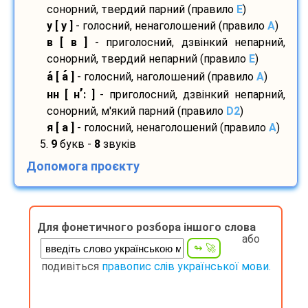
сонорний, твердий парний (правило
E
)
у [ у ]
- голосний, ненаголошений (правило
A
)
в [ в ]
- приголосний, дзвінкий непарний,
сонорний, твердий непарний (правило
E
)
а
[ а
]
- голосний, наголошений (правило
A
)
’
нн [ н
: ]
- приголосний, дзвінкий непарний,
сонорний, м'який парний (правило
D2
)
я [ а ]
- голосний, ненаголошений (правило
A
)
5.
9
букв -
8
звуків
Допомога проєкту
Для фонетичного розбора іншого слова
або
подивіться
правопис слів української мови.