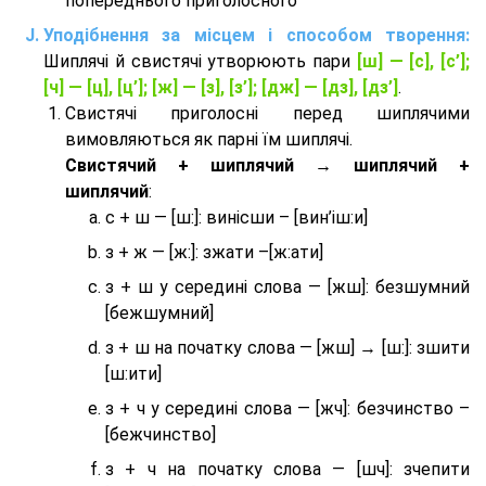
попереднього приголосного
Уподібнення за місцем і способом творення:
Шиплячі й свистячі утворюють пари
[ш] — [c], [с’];
[ч] — [ц], [ц’]; [ж] — [з], [з’]; [дж] — [дз], [дз’]
.
Свистячі приголосні перед шиплячими
вимовляються як парні їм шиплячі.
Cвистячий + шиплячий → шиплячий +
шиплячий
:
с + ш — [ш:]: винісши – [вин’іш:и]
з + ж — [ж:]: зжати –[ж:ати]
з + ш у середині слова — [жш]: безшумний
[бежшумний]
з + ш на початку слова — [жш] → [ш:]: зшити
[ш:ити]
з + ч у середині слова — [жч]: безчинство –
[бежчинство]
з + ч на початку слова — [шч]: зчепити