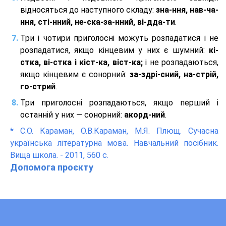
відносяться до наступного складу:
зна-ння, нав-ча-
ння, сті-нний, не-ска-за-нний, ві-дда-ти
.
Три і чотири приголосні можуть розпадатися і не
розпадатися, якщо кінцевим у них є шумний:
кі-
стка, ві-стка і кіст-ка, віст-ка;
і не розпадаються,
якщо кінцевим є сонорний:
за-здрі-сний, на-стрій,
го-стрий
.
Три приголосні розпадаються, якщо перший і
останній у них — сонорний:
акорд-ний
.
*
С.О. Караман, О.В.Караман, М.Я. Плющ. Сучасна
українська літературна мова. Навчальний посібник.
Вища школа. - 2011, 560 с.
Допомога проєкту