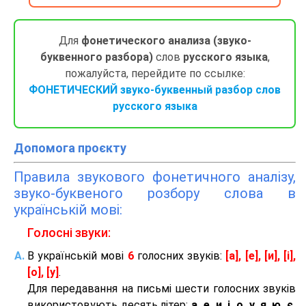
Для
фонетического анализа (звуко-
буквенного разбора)
слов
русского языка
,
пожалуйста, перейдите по ссылке:
ФОНЕТИЧЕСКИЙ звуко-буквенный разбор слов
русского языка
Допомога проєкту
Правила звукового фонетичного аналізу,
звуко-буквеного розбору слова в
українській мові:
Голосні звуки:
В українській мові
6
голосних звуків:
[а], [е], [и], [і],
[о], [у]
.
Для передавання на письмі шести голосних звуків
використовують десять літер:
а, е, и, і, о, у, я, ю, є,