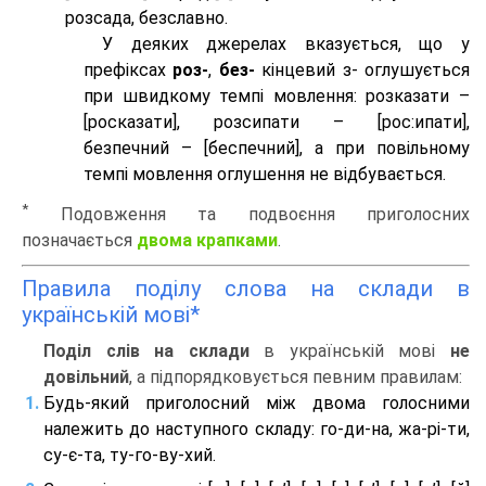
розсада, безславно.
У деяких джерелах вказується, що у
префіксах
роз-
,
без-
кінцевий з- оглушується
при швидкому темпі мовлення: розказати –
[росказати], розсипати – [роc:ипати],
безпечний – [беспечний], а при повільному
темпі мовлення оглушення не відбувається.
*
Подовження та подвоєння приголосних
позначається
двома крапками
.
Правила поділу слова на склади в
українській мові*
Поділ слів на склади
в українській мові
не
довільний
, а підпорядковується певним правилам:
Будь-який приголосний між двома голосними
належить до наступного складу: го-ди-на, жа-рі-ти,
су-є-та, ту-го-ву-хий.