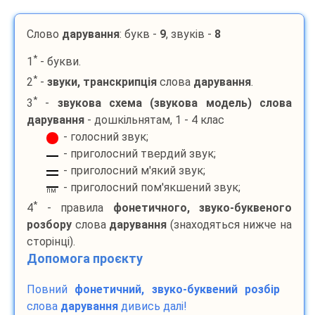
Слово
дарування
: букв -
9
, звуків -
8
*
1
- букви.
*
2
-
звуки, транскрипція
слова
дарування
.
*
3
-
звукова схема (звукова модель) слова
дарування
- дошкільнятам, 1 - 4 клас
- голосний звук;
- приголосний твердий звук;
- приголосний м'який звук;
- приголосний пом'якшений звук;
пм
*
4
- правила
фонетичного, звуко-буквеного
розбору
слова
дарування
(знаходяться нижче на
сторінці).
Допомога проєкту
Повний
фонетичний, звуко-буквений розбір
слова
дарування
дивись далі!