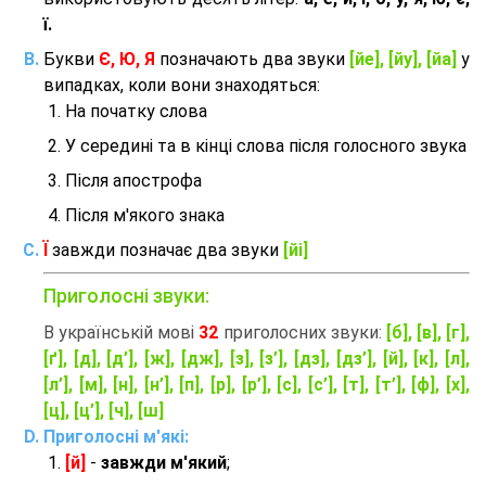
ї.
Букви
Є, Ю, Я
позначають два звуки
[йе], [йу], [йа]
у
випадках, коли вони знаходяться:
На початку слова
У середині та в кінці слова після голосного звука
Після апострофа
Після м'якого знака
Ї
завжди позначає два звуки
[йі]
Приголосні звуки:
В українській мові
32
приголосних звуки:
[б], [в], [г],
[ґ], [д], [д’], [ж], [дж], [з], [з’], [дз], [дз’], [й], [к], [л],
[л’], [м], [н], [н’], [п], [р], [р’], [с], [с’], [т], [т’], [ф], [х],
[ц], [ц’], [ч], [ш]
Приголосні м'які:
[й]
-
завжди м'який
;