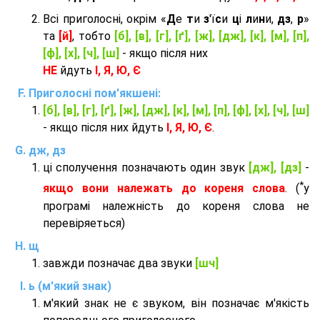
Всі приголосні, окрім «
Д
е
т
и
з
'ї
с
и
ц
і
л
и
н
и,
дз
,
р
»
та
[й]
, тобто
[б], [в], [г], [ґ], [ж], [дж], [к], [м], [п],
[ф], [х], [ч], [ш]
- якщо після них
НЕ
йдуть
І, Я, Ю, Є
Приголосні пом'якшені:
[б], [в], [г], [ґ], [ж], [дж], [к], [м], [п], [ф], [х], [ч], [ш]
- якщо після них йдуть
І, Я, Ю, Є
.
дж, дз
ці сполучення позначають один звук
[дж], [дз]
-
*
якщо вони належать до кореня слова
. (
у
програмі належність до кореня слова не
перевіряеться)
щ
завжди позначає два звуки
[шч]
ь (м'який знак)
м'який знак не є звуком, він позначає м'якість