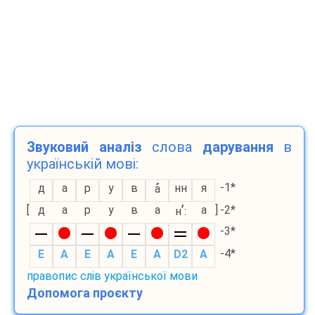
Звуковий аналіз
слова
дарування
в
українській мові:
-1*
д
а
р
у
в
нн
я
а
’
[
д
а
р
у
в
а
а
]
-2*
н
:
-3*
-4*
E
A
E
A
E
A
D2
A
правопис слів української мови
Допомога проєкту