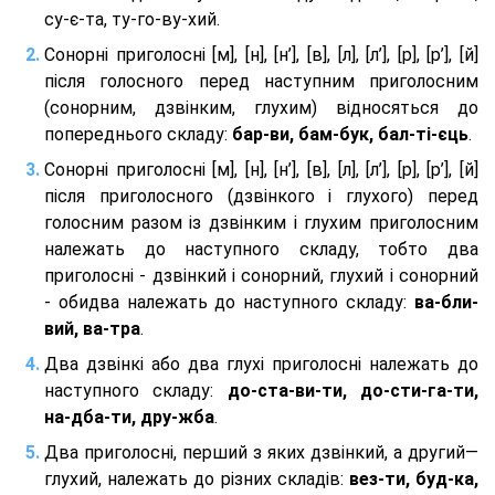
су-є-та, ту-го-ву-хий.
Сонорні приголосні [м], [н], [н’], [в], [л], [л’], [р], [р’], [й]
після голосного перед наступним приголосним
(сонорним, дзвінким, глухим) відносяться до
попереднього складу:
бар-ви, бам-бук, бал-ті-єць
.
Сонорні приголосні [м], [н], [н’], [в], [л], [л’], [р], [р’], [й]
після приголосного (дзвінкого і глухого) перед
голосним разом із дзвінким і глухим приголосним
належать до наступного складу, тобто два
приголосні - дзвінкий і сонорний, глухий і сонорний
- обидва належать до наступного складу:
ва-бли-
вий, ва-тра
.
Два дзвінкі або два глухі приголосні належать до
наступного складу:
до-ста-ви-ти, до-сти-га-ти,
на-дба-ти, дру-жба
.
Два приголосні, перший з яких дзвінкий, а другий—
глухий, належать до різних складів:
вез-ти, буд-ка,