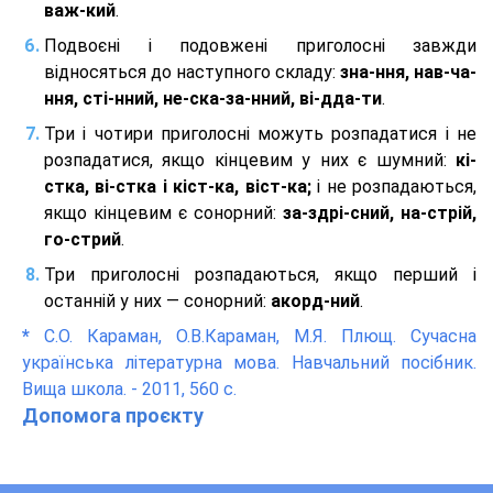
важ-кий
.
Подвоєні і подовжені приголосні завжди
відносяться до наступного складу:
зна-ння, нав-ча-
ння, сті-нний, не-ска-за-нний, ві-дда-ти
.
Три і чотири приголосні можуть розпадатися і не
розпадатися, якщо кінцевим у них є шумний:
кі-
стка, ві-стка і кіст-ка, віст-ка;
і не розпадаються,
якщо кінцевим є сонорний:
за-здрі-сний, на-стрій,
го-стрий
.
Три приголосні розпадаються, якщо перший і
останній у них — сонорний:
акорд-ний
.
*
С.О. Караман, О.В.Караман, М.Я. Плющ. Сучасна
українська літературна мова. Навчальний посібник.
Вища школа. - 2011, 560 с.
Допомога проєкту