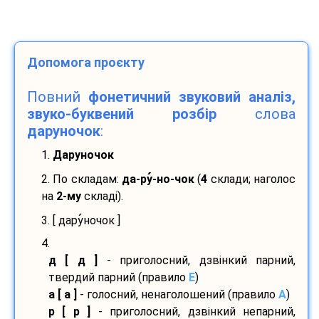
Допомога проєкту
Повний
фонетичний звуковий аналіз,
звуко-буквений розбір
слова
даруночок
:
1.
Даруночок
2. По складам:
да-
ру
-
но-
чок
(
4
склади; наголос
на
2-му
складі).
3. [ дару
ночок ]
4.
д [ д ]
- приголосний, дзвінкий парний,
твердий парний (правило
E
)
а [ а ]
- голосний, ненаголошений (правило
A
)
р [ р ]
- приголосний, дзвінкий непарний,