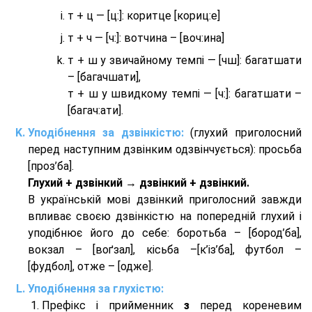
т + ц — [ц:]: коритце [кориц:е]
т + ч — [ч:]: вотчина – [вoч:ина]
т + ш у звичайному темпі — [чш]: багатшати
– [багачшати],
т + ш у швидкому темпі — [ч:]: багатшати –
[багач:ати].
Уподібнення за дзвінкістю:
(глухий приголосний
перед наступним дзвінким одзвінчується): просьба
[проз’ба].
Глухий + дзвінкий → дзвінкий + дзвінкий.
В українській мові дзвінкий приголосний завжди
впливає своєю дзвінкістю на попередній глухий і
уподібнює його до себе: боротьба – [бород’ба],
вокзал – [воґзал], кісьба –[к’із’ба], футбол –
[фудбол], отже – [одже].
Уподібнення за глухістю:
Префікс і прийменник
з
перед кореневим