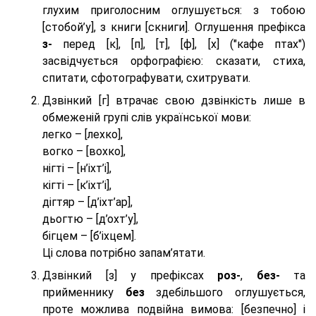
глухим приголосним оглушується: з тобою
[стобой’у], з книги [скниги]. Оглушення префікса
з-
перед [к], [п], [т], [ф], [х] ("кафе птах")
засвідчується орфографією: сказати, стиха,
спитати, сфотографувати, схитрувати.
Дзвінкий [г] втрачає свою дзвінкість лише в
обмеженій групі слів української мови:
легко – [лехко],
вогко – [вохко],
нігті – [н’іхт’і],
кігті – [к’іхт’і],
дігтяр – [д’іхт’ар],
дьогтю – [д’охт’у],
бігцем – [б’іхцем].
Ці слова потрібно запам’ятати.
Дзвінкий [з] у префіксах
роз-
,
без-
та
прийменнику
без
здебільшого оглушується,
проте можлива подвійна вимова: [безпeчно] і