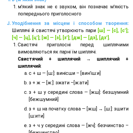
м'який знак не є звуком, він позначає м'якість
попереднього приголосного
Уподібнення за місцем і способом творення:
Шиплячі й свистячі утворюють пари
[ш] — [c], [с’];
[ч] — [ц], [ц’]; [ж] — [з], [з’]; [дж] — [дз], [дз’]
.
Свистячі приголосні перед шиплячими
вимовляються як парні їм шиплячі.
Cвистячий + шиплячий → шиплячий +
шиплячий
:
с + ш — [ш:]: винісши – [вин’іш:и]
з + ж — [ж:]: зжати –[ж:ати]
з + ш у середині слова — [жш]: безшумний
[бежшумний]
з + ш на початку слова — [жш] → [ш:]: зшити
[ш:ити]
з + ч у середині слова — [жч]: безчинство –
[бежчинство]