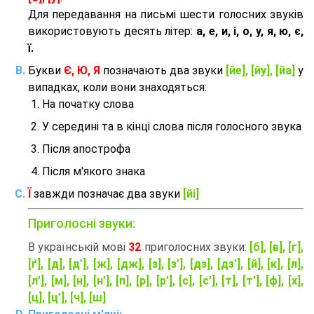
Для передавання на письмі шести голосних звуків
використовують десять літер:
а, е, и, і, о, у, я, ю, є,
ї.
Букви
Є, Ю, Я
позначають два звуки
[йе], [йу], [йа]
у
випадках, коли вони знаходяться:
На початку слова
У середині та в кінці слова після голосного звука
Після апострофа
Після м'якого знака
Ї
завжди позначає два звуки
[йі]
Приголосні звуки:
В українській мові
32
приголосних звуки:
[б], [в], [г],
[ґ], [д], [д’], [ж], [дж], [з], [з’], [дз], [дз’], [й], [к], [л],
[л’], [м], [н], [н’], [п], [р], [р’], [с], [с’], [т], [т’], [ф], [х],
[ц], [ц’], [ч], [ш]