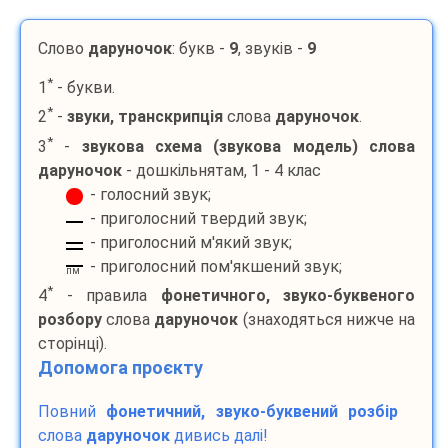
Слово
даруночок
: букв -
9
, звуків -
9
*
1
- букви.
*
2
-
звуки, транскрипція
слова
даруночок
.
*
3
-
звукова схема (звукова модель) слова
даруночок
- дошкільнятам, 1 - 4 клас
- голосний звук;
- приголосний твердий звук;
- приголосний м'який звук;
- приголосний пом'якшений звук;
пм
*
4
- правила
фонетичного, звуко-буквеного
розбору
слова
даруночок
(знаходяться нижче на
сторінці).
Допомога проєкту
Повний
фонетичний, звуко-буквений розбір
слова
даруночок
дивись далі!