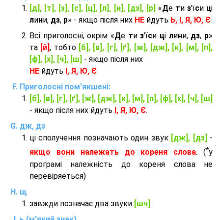
[д], [т], [з], [с], [ц], [л], [н], [дз], [р]
«
Д
е
т
и
з
'ї
с
и
ц
і
л
и
н
и,
дз
,
р
» - якщо після них
НЕ
йдуть
Ь, І, Я, Ю, Є
Всі приголосні, окрім «
Д
е
т
и
з
'ї
с
и
ц
і
л
и
н
и,
дз
,
р
»
та
[й]
, тобто
[б], [в], [г], [ґ], [ж], [дж], [к], [м], [п],
[ф], [х], [ч], [ш]
- якщо після них
НЕ
йдуть
І, Я, Ю, Є
Приголосні пом'якшені:
[б], [в], [г], [ґ], [ж], [дж], [к], [м], [п], [ф], [х], [ч], [ш]
- якщо після них йдуть
І, Я, Ю, Є
.
дж, дз
ці сполучення позначають один звук
[дж], [дз]
-
*
якщо вони належать до кореня слова
. (
у
програмі належність до кореня слова не
перевіряеться)
щ
завжди позначає два звуки
[шч]
ь (м'який знак)