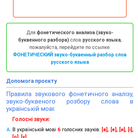
Для
фонетического анализа (звуко-
буквенного разбора)
слов
русского языка
,
пожалуйста, перейдите по ссылке:
ФОНЕТИЧЕСКИЙ звуко-буквенный разбор слов
русского языка
Допомога проєкту
Правила звукового фонетичного аналізу,
звуко-буквеного розбору слова в
українській мові:
Голосні звуки:
В українській мові
6
голосних звуків:
[а], [е], [и], [і],
[о], [у]
.