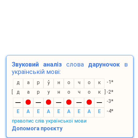
Звуковий аналіз
слова
даруночок
в
українській мові:
-1*
д
а
р
н
о
ч
о
к
у
[
д
а
р
у
н
о
ч
о
к
]
-2*
-3*
-4*
E
A
E
A
E
A
E
A
E
правопис слів української мови
Допомога проєкту