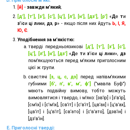
Приголосні м'які:
[й]
-
завжди м'який
;
[д’], [т’], [з’], [с’], [ц’], [л’], [н’], [дз’], [р’]
«
Д
е
т
и
з
'ї
с
и
ц
і
л
и
н
и,
дз
,
р
» - якщо після них йдуть
Ь, І, Я,
Ю, Є
.
Уподібнення за м’якістю:
тверді передньоязикові
[д’], [т’], [з’], [с’],
[ц’], [л’], [н’], [дз’]
«
Д
е
т
и
з
'ї
с
и
ц
і
л
и
н
и»,
дз
пом'якшуються перед м’яким приголосним
цієї ж групи.
cвистячі
[з, ц, с, дз]
перед напівм’якими
губними
[б’, п’, в’, м’, ф’]
("мавпа Буф")
мають подвійну вимову, тобто можуть
вимовлятися і твердо, і м’яко: [зв’ір] і [з’в’ір],
[см’іх] і [с’м’іх], [св’іт] і [с’в’іт], [цв’ах] і [ц’в’ах],
[цв’іт] і [ц’в’іт], [св’ато] і [с’в’ато], [дзв’iн] і
[дз’в’iн].
Приголосні тверді: