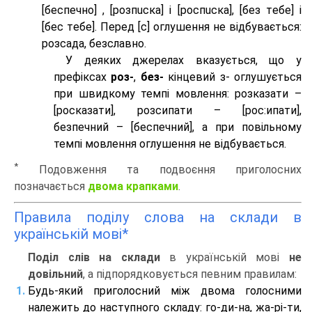
[беспeчно] , [розпuска] і [роспuска], [без тeбе] і
[бес тeбе]. Перед [с] оглушення не відбувається:
розсада, безславно.
У деяких джерелах вказується, що у
префіксах
роз-
,
без-
кінцевий з- оглушується
при швидкому темпі мовлення: розказати –
[росказати], розсипати – [роc:ипати],
безпечний – [беспечний], а при повільному
темпі мовлення оглушення не відбувається.
*
Подовження та подвоєння приголосних
позначається
двома крапками
.
Правила поділу слова на склади в
українській мові*
Поділ слів на склади
в українській мові
не
довільний
, а підпорядковується певним правилам:
Будь-який приголосний між двома голосними
належить до наступного складу: го-ди-на, жа-рі-ти,