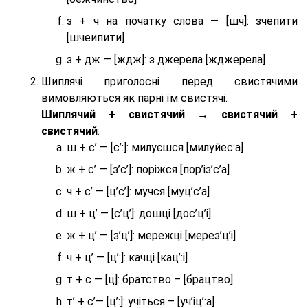
з + ч на початку слова — [шч]: зчепити
[шчеипити]
з + дж — [ждж]: з джерела [жджерела]
Шиплячі приголосні перед свистячими
вимовляються як парні їм свистячі.
Шиплячий + свистячий → свистячий +
свистячий
:
ш + с’ — [с’:]: милуєшся [милуйес:а]
ж + с’ — [з’с’]: поріжся [пор’із’с’а]
ч + с’ — [ц’с’]: мучся [муц’с’а]
ш + ц’ — [с’ц’]: дошці [дос’ц’і]
ж + ц’ — [з’ц’]: мережці [мерез’ц’і]
ч + ц’ — [ц’:]: качці [кац’:і]
т + с — [ц]: братство – [брaцтво]
т’ + с’— [ц’:]: учіться – [уч’іц’:a]