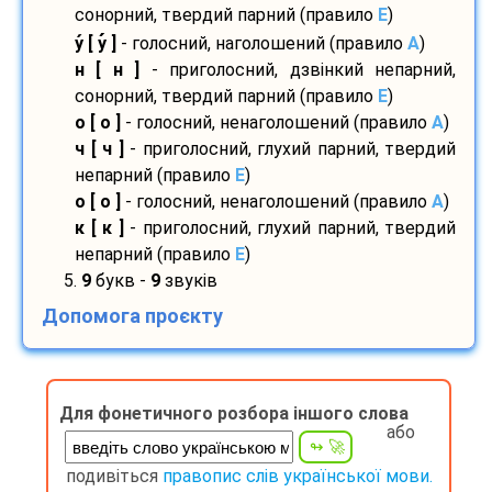
сонорний, твердий парний (правило
E
)
у
[ у
]
- голосний, наголошений (правило
A
)
н [ н ]
- приголосний, дзвінкий непарний,
сонорний, твердий парний (правило
E
)
о [ о ]
- голосний, ненаголошений (правило
A
)
ч [ ч ]
- приголосний, глухий парний, твердий
непарний (правило
E
)
о [ о ]
- голосний, ненаголошений (правило
A
)
к [ к ]
- приголосний, глухий парний, твердий
непарний (правило
E
)
5.
9
букв -
9
звуків
Допомога проєкту
Для фонетичного розбора іншого слова
або
подивіться
правопис слів української мови.