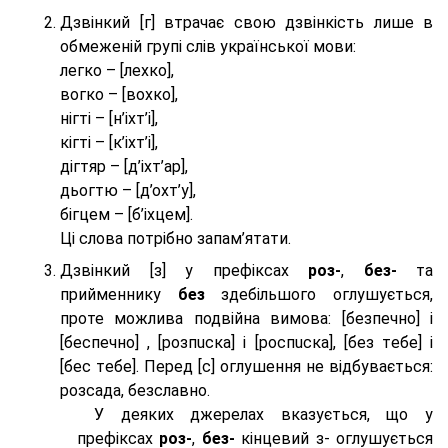
Дзвінкий [г] втрачає свою дзвінкість лише в
обмеженій групі слів української мови:
легко – [лехко],
вогко – [вохко],
нігті – [н’іхт’і],
кігті – [к’іхт’і],
дігтяр – [д’іхт’ар],
дьогтю – [д’охт’у],
бігцем – [б’іхцем].
Ці слова потрібно запам’ятати.
Дзвінкий [з] у префіксах
роз-
,
без-
та
прийменнику
без
здебільшого оглушується,
проте можлива подвійна вимова: [безпeчно] і
[беспeчно] , [розпuска] і [роспuска], [без тeбе] і
[бес тeбе]. Перед [с] оглушення не відбувається:
розсада, безславно.
У деяких джерелах вказується, що у
префіксах
роз-
,
без-
кінцевий з- оглушується