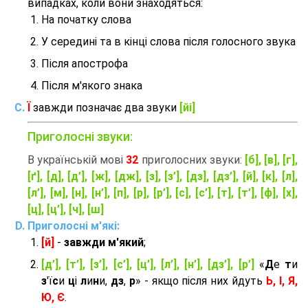
випадках, коли вони знаходяться:
На початку слова
У середині та в кінці слова після голосного звука
Після апострофа
Після м'якого знака
Ї
завжди позначає два звуки
[йі]
Приголосні звуки:
В українській мові
32
приголосних звуки:
[б], [в], [г],
[ґ], [д], [д’], [ж], [дж], [з], [з’], [дз], [дз’], [й], [к], [л],
[л’], [м], [н], [н’], [п], [р], [р’], [с], [с’], [т], [т’], [ф], [х],
[ц], [ц’], [ч], [ш]
Приголосні м'які:
[й]
-
завжди м'який
;
[д’], [т’], [з’], [с’], [ц’], [л’], [н’], [дз’], [р’]
«
Д
е
т
и
з
'ї
с
и
ц
і
л
и
н
и,
дз
,
р
» - якщо після них йдуть
Ь, І, Я,
Ю, Є
.