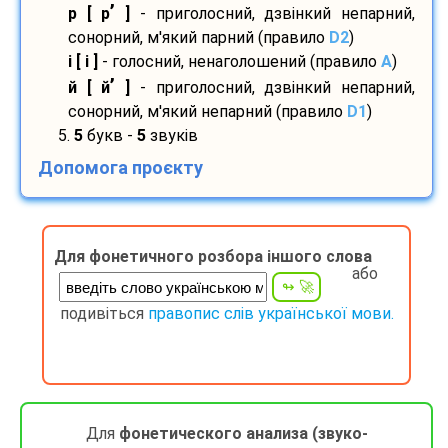
’
р [ р
]
- приголосний, дзвінкий непарний,
сонорний, м'який парний (правило
D2
)
і [ і ]
- голосний, ненаголошений (правило
A
)
’
й [ й
]
- приголосний, дзвінкий непарний,
сонорний, м'який непарний (правило
D1
)
5.
5
букв -
5
звуків
Допомога проєкту
Для фонетичного розбора іншого слова
або
подивіться
правопис слів української мови.
Для
фонетического анализа (звуко-