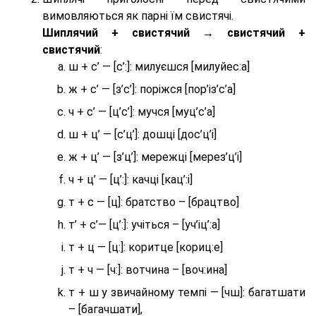
вимовляються як парні їм свистячі.
Шиплячий + свистячий → свистячий +
свистячий
:
ш + с’ — [с’:]: милуєшся [милуйес:а]
ж + с’ — [з’с’]: поріжся [пор’із’с’а]
ч + с’ — [ц’с’]: мучся [муц’с’а]
ш + ц’ — [с’ц’]: дошці [дос’ц’і]
ж + ц’ — [з’ц’]: мережці [мерез’ц’і]
ч + ц’ — [ц’:]: качці [кац’:і]
т + с — [ц]: братство – [брaцтво]
т’ + с’— [ц’:]: учіться – [уч’іц’:a]
т + ц — [ц:]: коритце [кориц:е]
т + ч — [ч:]: вотчина – [вoч:ина]
т + ш у звичайному темпі — [чш]: багатшати
– [багачшати],