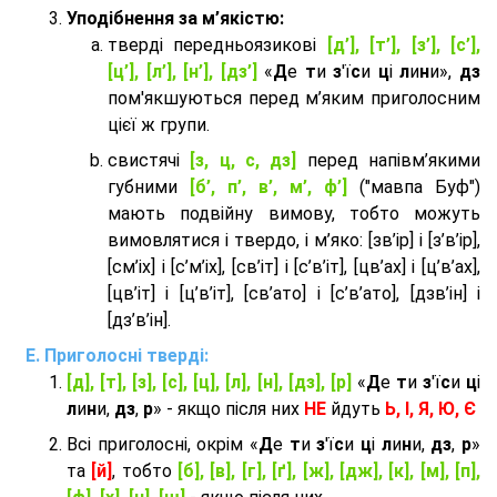
Уподібнення за м’якістю:
тверді передньоязикові
[д’], [т’], [з’], [с’],
[ц’], [л’], [н’], [дз’]
«
Д
е
т
и
з
'ї
с
и
ц
і
л
и
н
и»,
дз
пом'якшуються перед м’яким приголосним
цієї ж групи.
cвистячі
[з, ц, с, дз]
перед напівм’якими
губними
[б’, п’, в’, м’, ф’]
("мавпа Буф")
мають подвійну вимову, тобто можуть
вимовлятися і твердо, і м’яко: [зв’ір] і [з’в’ір],
[см’іх] і [с’м’іх], [св’іт] і [с’в’іт], [цв’ах] і [ц’в’ах],
[цв’іт] і [ц’в’іт], [св’ато] і [с’в’ато], [дзв’iн] і
[дз’в’iн].
Приголосні тверді:
[д], [т], [з], [с], [ц], [л], [н], [дз], [р]
«
Д
е
т
и
з
'ї
с
и
ц
і
л
и
н
и,
дз
,
р
» - якщо після них
НЕ
йдуть
Ь, І, Я, Ю, Є
Всі приголосні, окрім «
Д
е
т
и
з
'ї
с
и
ц
і
л
и
н
и,
дз
,
р
»
та
[й]
, тобто
[б], [в], [г], [ґ], [ж], [дж], [к], [м], [п],