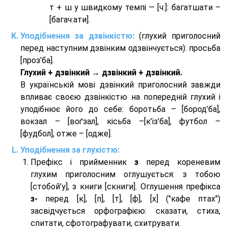
т + ш у швидкому темпі — [ч:]: багатшати –
[багач:ати].
Уподібнення за дзвінкістю:
(глухий приголосний
перед наступним дзвінким одзвінчується): просьба
[проз’ба].
Глухий + дзвінкий → дзвінкий + дзвінкий.
В українській мові дзвінкий приголосний завжди
впливає своєю дзвінкістю на попередній глухий і
уподібнює його до себе: боротьба – [бород’ба],
вокзал – [воґзал], кісьба –[к’із’ба], футбол –
[фудбол], отже – [одже].
Уподібнення за глухістю:
Префікс і прийменник
з
перед кореневим
глухим приголосним оглушується: з тобою
[стобой’у], з книги [скниги]. Оглушення префікса
з-
перед [к], [п], [т], [ф], [х] ("кафе птах")
засвідчується орфографією: сказати, стиха,
спитати, сфотографувати, схитрувати.