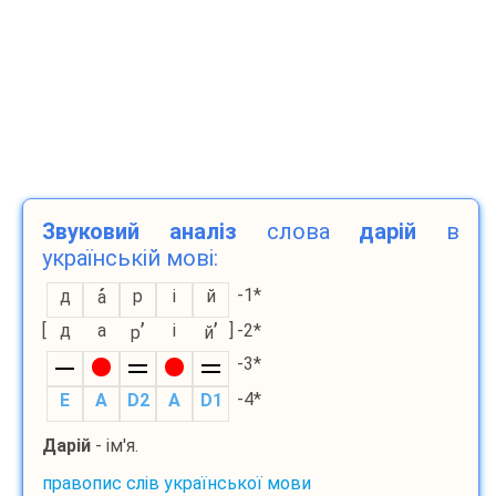
Звуковий аналіз
слова
дарій
в
українській мові:
-1*
д
р
і
й
а
’
’
[
д
а
і
]
-2*
р
й
-3*
-4*
E
A
D2
A
D1
Дарій
- ім'я.
правопис слів української мови