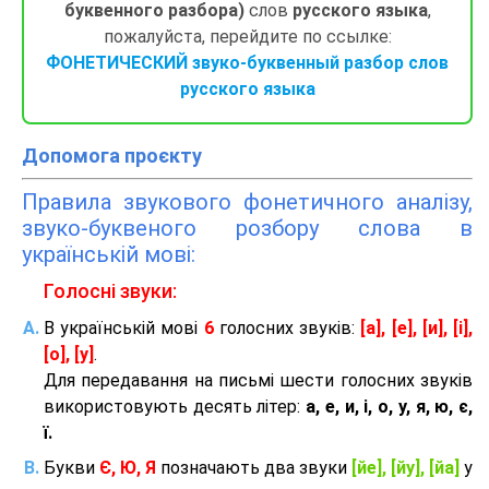
буквенного разбора)
слов
русского языка
,
пожалуйста, перейдите по ссылке:
ФОНЕТИЧЕСКИЙ звуко-буквенный разбор слов
русского языка
Допомога проєкту
Правила звукового фонетичного аналізу,
звуко-буквеного розбору слова в
українській мові:
Голосні звуки:
В українській мові
6
голосних звуків:
[а], [е], [и], [і],
[о], [у]
.
Для передавання на письмі шести голосних звуків
використовують десять літер:
а, е, и, і, о, у, я, ю, є,
ї.
Букви
Є, Ю, Я
позначають два звуки
[йе], [йу], [йа]
у