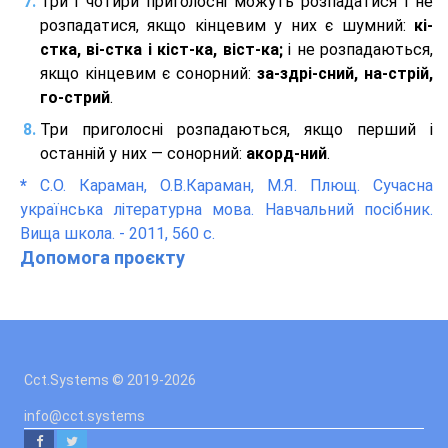
Три і чотири приголосні можуть розпадатися і не
розпадатися, якщо кінцевим у них є шумний:
кі-
стка, ві-стка і кіст-ка, віст-ка;
і не розпадаються,
якщо кінцевим є сонорний:
за-здрі-сний, на-стрій,
го-стрий
.
Три приголосні розпадаються, якщо перший і
останній у них — сонорний:
акорд-ний
.
*
С.О. Караман, О.В.Караман, М.Я. Плющ. Сучасна
українська літературна мова. Навчальний посібник.
Вища школа. - 2011, 560 с.
Допомога проєкту
Cct.Systems © 2019
-2026
info@cct.systems