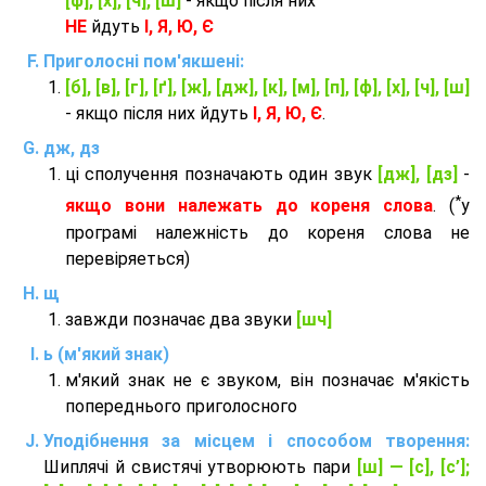
[ф], [х], [ч], [ш]
- якщо після них
НЕ
йдуть
І, Я, Ю, Є
Приголосні пом'якшені:
[б], [в], [г], [ґ], [ж], [дж], [к], [м], [п], [ф], [х], [ч], [ш]
- якщо після них йдуть
І, Я, Ю, Є
.
дж, дз
ці сполучення позначають один звук
[дж], [дз]
-
*
якщо вони належать до кореня слова
. (
у
програмі належність до кореня слова не
перевіряеться)
щ
завжди позначає два звуки
[шч]
ь (м'який знак)
м'який знак не є звуком, він позначає м'якість
попереднього приголосного
Уподібнення за місцем і способом творення:
Шиплячі й свистячі утворюють пари
[ш] — [c], [с’];