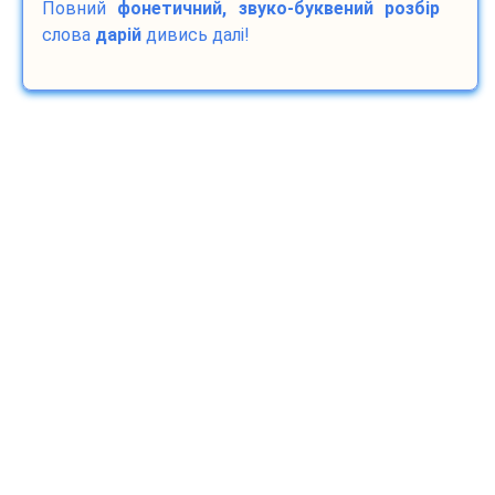
Повний
фонетичний, звуко-буквений розбір
слова
дарій
дивись далі!