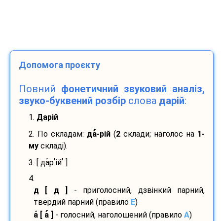
Допомога проєкту
Повний
фонетичний звуковий аналіз,
звуко-буквений розбір
слова
дарій
:
1.
Дарій
2. По складам:
да
-
рій
(
2
склади; наголос на
1-
му
складі).
’
’
3. [ да
р
ій
]
4.
д [ д ]
- приголосний, дзвінкий парний,
твердий парний (правило
E
)
а
[ а
]
- голосний, наголошений (правило
A
)