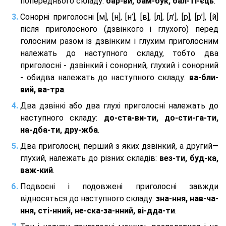
попереднього складу:
бар-ви, бам-бук, бал-ті-єць
.
Сонорні приголосні [м], [н], [н’], [в], [л], [л’], [р], [р’], [й]
після приголосного (дзвінкого і глухого) перед
голосним разом із дзвінким і глухим приголосним
належать до наступного складу, тобто два
приголосні - дзвінкий і сонорний, глухий і сонорний
- обидва належать до наступного складу:
ва-бли-
вий, ва-тра
.
Два дзвінкі або два глухі приголосні належать до
наступного складу:
до-ста-ви-ти, до-сти-га-ти,
на-дба-ти, дру-жба
.
Два приголосні, перший з яких дзвінкий, а другий—
глухий, належать до різних складів:
вез-ти, буд-ка,
важ-кий
.
Подвоєні і подовжені приголосні завжди
відносяться до наступного складу:
зна-ння, нав-ча-
ння, сті-нний, не-ска-за-нний, ві-дда-ти
.