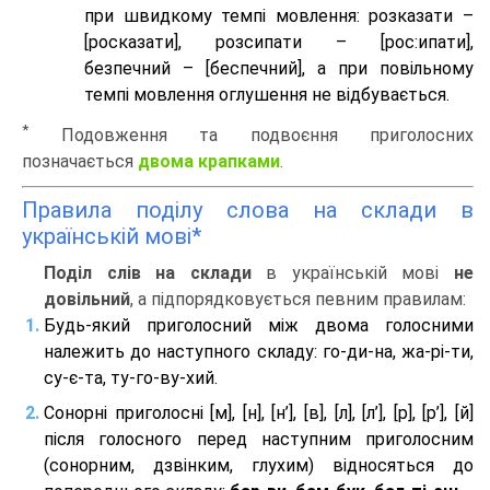
при швидкому темпі мовлення: розказати –
[росказати], розсипати – [роc:ипати],
безпечний – [беспечний], а при повільному
темпі мовлення оглушення не відбувається.
*
Подовження та подвоєння приголосних
позначається
двома крапками
.
Правила поділу слова на склади в
українській мові*
Поділ слів на склади
в українській мові
не
довільний
, а підпорядковується певним правилам:
Будь-який приголосний між двома голосними
належить до наступного складу: го-ди-на, жа-рі-ти,
су-є-та, ту-го-ву-хий.
Сонорні приголосні [м], [н], [н’], [в], [л], [л’], [р], [р’], [й]
після голосного перед наступним приголосним
(сонорним, дзвінким, глухим) відносяться до