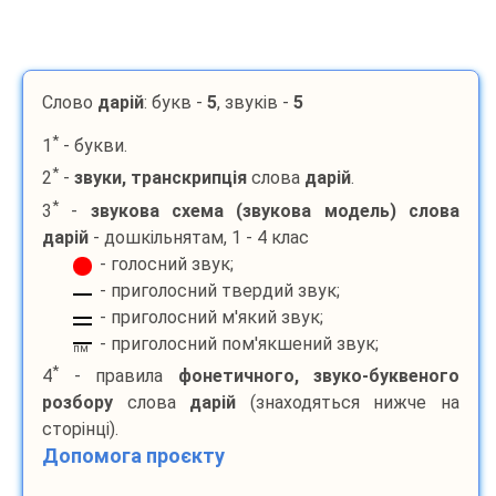
Слово
дарій
: букв -
5
, звуків -
5
*
1
- букви.
*
2
-
звуки, транскрипція
слова
дарій
.
*
3
-
звукова схема (звукова модель) слова
дарій
- дошкільнятам, 1 - 4 клас
- голосний звук;
- приголосний твердий звук;
- приголосний м'який звук;
- приголосний пом'якшений звук;
пм
*
4
- правила
фонетичного, звуко-буквеного
розбору
слова
дарій
(знаходяться нижче на
сторінці).
Допомога проєкту