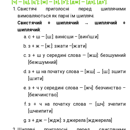
[ч] — [ц], [ц’]; [ж] — [з], [з’]; [дж] — [дз], [дз’]
.
Свистячі приголосні перед шиплячими
вимовляються як парні їм шиплячі.
Cвистячий + шиплячий → шиплячий +
шиплячий
:
с + ш — [ш:]: винісши – [вин’іш:и]
з + ж — [ж:]: зжати –[ж:ати]
з + ш у середині слова — [жш]: безшумний
[бежшумний]
з + ш на початку слова — [жш] → [ш:]: зшити
[ш:ити]
з + ч у середині слова — [жч]: безчинство –
[бежчинство]
з + ч на початку слова — [шч]: зчепити
[шчеипити]
з + дж — [ждж]: з джерела [жджерела]
Шиплячі приголосні перед свистячими