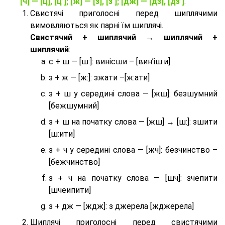
[ч] — [ц], [ц’]; [ж] — [з], [з’]; [дж] — [дз], [дз’]
.
Свистячі приголосні перед шиплячими
вимовляються як парні їм шиплячі.
Cвистячий + шиплячий → шиплячий +
шиплячий
:
с + ш — [ш:]: винісши – [вин’іш:и]
з + ж — [ж:]: зжати –[ж:ати]
з + ш у середині слова — [жш]: безшумний
[бежшумний]
з + ш на початку слова — [жш] → [ш:]: зшити
[ш:ити]
з + ч у середині слова — [жч]: безчинство –
[бежчинство]
з + ч на початку слова — [шч]: зчепити
[шчеипити]
з + дж — [ждж]: з джерела [жджерела]
Шиплячі приголосні перед свистячими