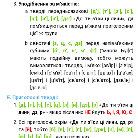
Уподібнення за м’якістю:
тверді передньоязикові
[д’], [т’], [з’], [с’],
[ц’], [л’], [н’], [дз’]
«
Д
е
т
и
з
'ї
с
и
ц
і
л
и
н
и»,
дз
пом'якшуються перед м’яким приголосним
цієї ж групи.
cвистячі
[з, ц, с, дз]
перед напівм’якими
губними
[б’, п’, в’, м’, ф’]
("мавпа Буф")
мають подвійну вимову, тобто можуть
вимовлятися і твердо, і м’яко: [зв’ір] і [з’в’ір],
[см’іх] і [с’м’іх], [св’іт] і [с’в’іт], [цв’ах] і [ц’в’ах],
[цв’іт] і [ц’в’іт], [св’ато] і [с’в’ато], [дзв’iн] і
[дз’в’iн].
Приголосні тверді:
[д], [т], [з], [с], [ц], [л], [н], [дз], [р]
«
Д
е
т
и
з
'ї
с
и
ц
і
л
и
н
и,
дз
,
р
» - якщо після них
НЕ
йдуть
Ь, І, Я, Ю, Є
Всі приголосні, окрім «
Д
е
т
и
з
'ї
с
и
ц
і
л
и
н
и,
дз
,
р
»
та
[й]
, тобто
[б], [в], [г], [ґ], [ж], [дж], [к], [м], [п],
[ф], [х], [ч], [ш]
- якщо після них