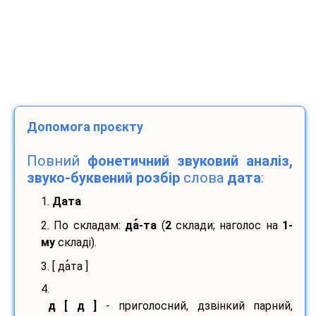
Допомога проєкту
Повний
фонетичний звуковий аналіз,
звуко-буквений розбір
слова
дата
:
1.
Дата
2. По складам:
да
-
та
(
2
склади; наголос на
1-
му
складі).
3. [ да
та ]
4.
д [ д ]
- приголосний, дзвінкий парний,