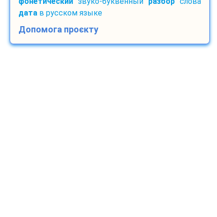
фонетический
звуко-буквенный
разбор
слова
дата
в русском языке
Допомога проєкту