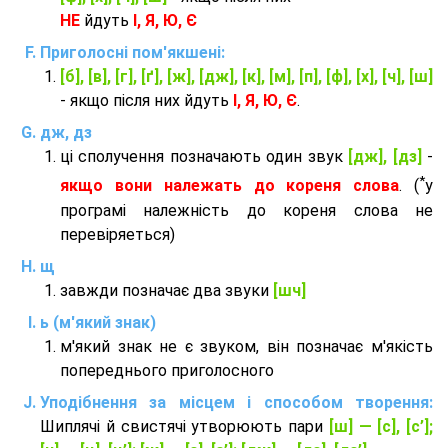
НЕ
йдуть
І, Я, Ю, Є
Приголосні пом'якшені:
[б], [в], [г], [ґ], [ж], [дж], [к], [м], [п], [ф], [х], [ч], [ш]
- якщо після них йдуть
І, Я, Ю, Є
.
дж, дз
ці сполучення позначають один звук
[дж], [дз]
-
*
якщо вони належать до кореня слова
. (
у
програмі належність до кореня слова не
перевіряеться)
щ
завжди позначає два звуки
[шч]
ь (м'який знак)
м'який знак не є звуком, він позначає м'якість
попереднього приголосного
Уподібнення за місцем і способом творення:
Шиплячі й свистячі утворюють пари
[ш] — [c], [с’];