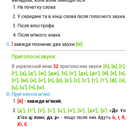
випадках, коли вони знаходяться:
На початку слова
У середині та в кінці слова після голосного звука
Після апострофа
Після м'якого знака
Ї
завжди позначає два звуки
[йі]
Приголосні звуки:
В українській мові
32
приголосних звуки:
[б], [в], [г],
[ґ], [д], [д’], [ж], [дж], [з], [з’], [дз], [дз’], [й], [к], [л],
[л’], [м], [н], [н’], [п], [р], [р’], [с], [с’], [т], [т’], [ф], [х],
[ц], [ц’], [ч], [ш]
Приголосні м'які:
[й]
-
завжди м'який
;
[д’], [т’], [з’], [с’], [ц’], [л’], [н’], [дз’], [р’]
«
Д
е
т
и
з
'ї
с
и
ц
і
л
и
н
и,
дз
,
р
» - якщо після них йдуть
Ь, І, Я,
Ю, Є
.