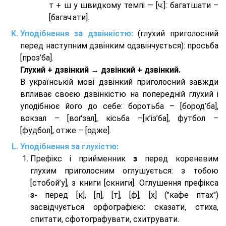
т + ш у швидкому темпі — [ч:]: багатшати –
[багач:ати].
Уподібнення за дзвінкістю:
(глухий приголосний
перед наступним дзвінким одзвінчується): просьба
[проз’ба].
Глухий + дзвінкий → дзвінкий + дзвінкий.
В українській мові дзвінкий приголосний завжди
впливає своєю дзвінкістю на попередній глухий і
уподібнює його до себе: боротьба – [бород’ба],
вокзал – [воґзал], кісьба –[к’із’ба], футбол –
[фудбол], отже – [одже].
Уподібнення за глухістю:
Префікс і прийменник
з
перед кореневим
глухим приголосним оглушується: з тобою
[стобой’у], з книги [скниги]. Оглушення префікса
з-
перед [к], [п], [т], [ф], [х] ("кафе птах")
засвідчується орфографією: сказати, стиха,
спитати, сфотографувати, схитрувати.