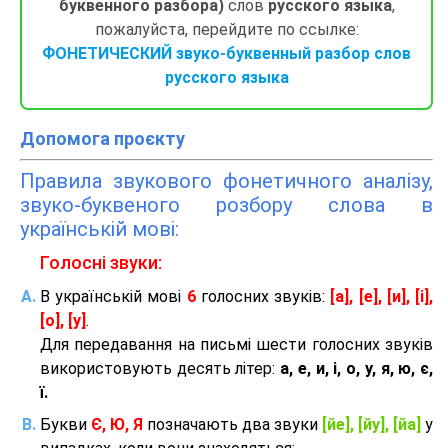
буквенного разбора)
слов
русского языка
,
пожалуйста, перейдите по ссылке:
ФОНЕТИЧЕСКИЙ звуко-буквенный разбор слов
русского языка
Допомога проєкту
Правила звукового фонетичного аналізу,
звуко-буквеного розбору слова в
українській мові:
Голосні звуки:
В українській мові
6
голосних звуків:
[а], [е], [и], [і],
[о], [у]
.
Для передавання на письмі шести голосних звуків
використовують десять літер:
а, е, и, і, о, у, я, ю, є,
ї.
Букви
Є, Ю, Я
позначають два звуки
[йе], [йу], [йа]
у