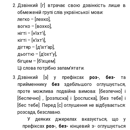
Дзвінкий [г] втрачає свою дзвінкість лише в
обмеженій групі слів української мови:
легко – [лехко],
вогко – [вохко],
нігті – [н’іхт’і],
кігті – [к’іхт’і],
дігтяр – [д’іхт’ар],
дьогтю – [д’охт’у],
бігцем – [б’іхцем].
Ці слова потрібно запам’ятати.
Дзвінкий [з] у префіксах
роз-
,
без-
та
прийменнику
без
здебільшого оглушується,
проте можлива подвійна вимова: [безпeчно] і
[беспeчно] , [розпuска] і [роспuска], [без тeбе] і
[бес тeбе]. Перед [с] оглушення не відбувається:
розсада, безславно.
У деяких джерелах вказується, що у
префіксах
роз-
,
без-
кінцевий з- оглушується