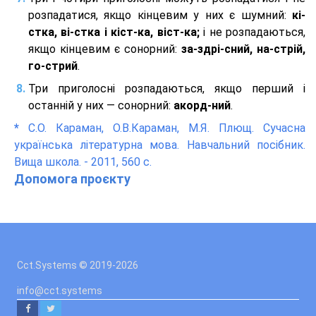
розпадатися, якщо кінцевим у них є шумний:
кі-
стка, ві-стка і кіст-ка, віст-ка;
і не розпадаються,
якщо кінцевим є сонорний:
за-здрі-сний, на-стрій,
го-стрий
.
Три приголосні розпадаються, якщо перший і
останній у них — сонорний:
акорд-ний
.
*
С.О. Караман, О.В.Караман, М.Я. Плющ. Сучасна
українська літературна мова. Навчальний посібник.
Вища школа. - 2011, 560 с.
Допомога проєкту
Cct.Systems © 2019
-2026
info@cct.systems