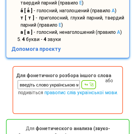
твердий парний (правило
E
)
а
[ а
]
- голосний, наголошений (правило
A
)
т [ т ]
- приголосний, глухий парний, твердий
парний (правило
E
)
а [ а ]
- голосний, ненаголошений (правило
A
)
5.
4
букви -
4
звуки
Допомога проєкту
Для фонетичного розбора іншого слова
або
подивіться
правопис слів української мови.
Для
фонетического анализа (звуко-