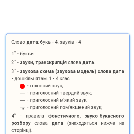
Слово
дата
: букв -
4
, звуків -
4
*
1
- букви.
*
2
-
звуки, транскрипція
слова
дата
.
*
3
-
звукова схема (звукова модель) слова
дата
- дошкільнятам, 1 - 4 клас
- голосний звук;
- приголосний твердий звук;
- приголосний м'який звук;
- приголосний пом'якшений звук;
пм
*
4
- правила
фонетичного, звуко-буквеного
розбору
слова
дата
(знаходяться нижче на
сторінці).