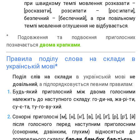
при швидкому темпі мовлення: розказати –
[росказати], розсипати – [роc:ипати],
безпечний – [беспечний], а при повільному
темпі мовлення оглушення не відбувається.
*
Подовження та подвоєння приголосних
позначається
двома крапками
.
Правила поділу слова на склади в
українській мові*
Поділ слів на склади
в українській мові
не
довільний
, а підпорядковується певним правилам:
Будь-який приголосний між двома голосними
належить до наступного складу: го-ди-на, жа-рі-ти,
су-є-та, ту-го-ву-хий.
Сонорні приголосні [м], [н], [н’], [в], [л], [л’], [р], [р’], [й]
після голосного перед наступним приголосним
(сонорним, дзвінким, глухим) відносяться до
попереднього складу:
бар-ви, бам-бук, бал-ті-єць
.