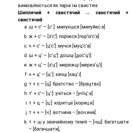
вимовляються як парні їм свистячі.
Шиплячий + свистячий → свистячий +
свистячий
:
ш + с’ — [с’:]: милуєшся [милуйес:а]
ж + с’ — [з’с’]: поріжся [пор’із’с’а]
ч + с’ — [ц’с’]: мучся [муц’с’а]
ш + ц’ — [с’ц’]: дошці [дос’ц’і]
ж + ц’ — [з’ц’]: мережці [мерез’ц’і]
ч + ц’ — [ц’:]: качці [кац’:і]
т + с — [ц]: братство – [брaцтво]
т’ + с’— [ц’:]: учіться – [уч’іц’:a]
т + ц — [ц:]: коритце [кориц:е]
т + ч — [ч:]: вотчина – [вoч:ина]
т + ш у звичайному темпі — [чш]: багатшати
– [багачшати],