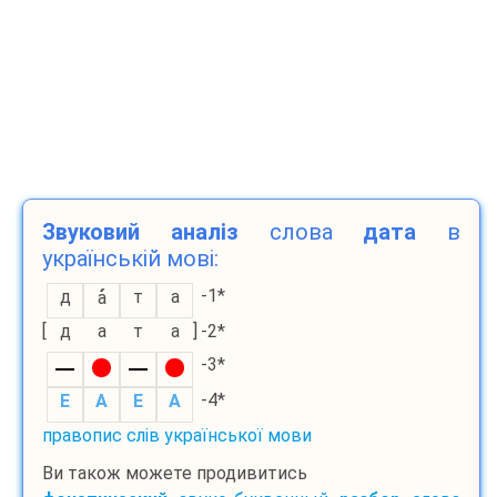
Звуковий аналіз
слова
дата
в
українській мові:
-1*
д
т
а
а
[
д
а
т
а
]
-2*
-3*
-4*
E
A
E
A
правопис слів української мови
Ви також можете продивитись