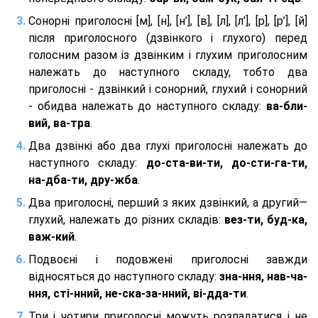
Сонорні приголосні [м], [н], [н’], [в], [л], [л’], [р], [р’], [й]
після приголосного (дзвінкого і глухого) перед
голосним разом із дзвінким і глухим приголосним
належать до наступного складу, тобто два
приголосні - дзвінкий і сонорний, глухий і сонорний
- обидва належать до наступного складу:
ва-бли-
вий, ва-тра
.
Два дзвінкі або два глухі приголосні належать до
наступного складу:
до-ста-ви-ти, до-сти-га-ти,
на-дба-ти, дру-жба
.
Два приголосні, перший з яких дзвінкий, а другий—
глухий, належать до різних складів:
вез-ти, буд-ка,
важ-кий
.
Подвоєні і подовжені приголосні завжди
відносяться до наступного складу:
зна-ння, нав-ча-
ння, сті-нний, не-ска-за-нний, ві-дда-ти
.
Три і чотири приголосні можуть розпадатися і не