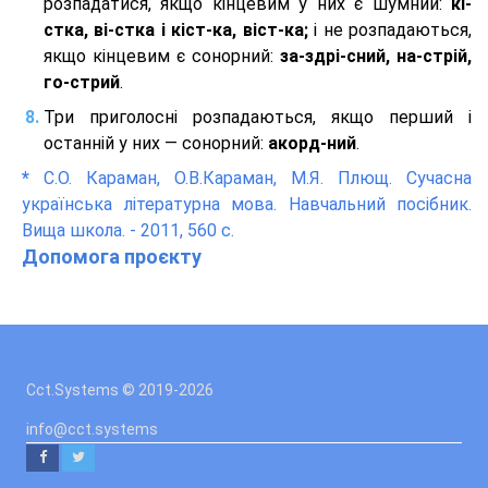
розпадатися, якщо кінцевим у них є шумний:
кі-
стка, ві-стка і кіст-ка, віст-ка;
і не розпадаються,
якщо кінцевим є сонорний:
за-здрі-сний, на-стрій,
го-стрий
.
Три приголосні розпадаються, якщо перший і
останній у них — сонорний:
акорд-ний
.
*
С.О. Караман, О.В.Караман, М.Я. Плющ. Сучасна
українська літературна мова. Навчальний посібник.
Вища школа. - 2011, 560 с.
Допомога проєкту
Cct.Systems © 2019
-2026
info@cct.systems