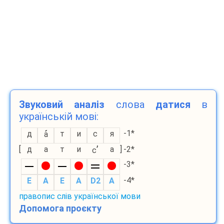
Звуковий аналіз
слова
датися
в
українській мові:
-1*
д
т
и
с
я
а
’
[
д
а
т
и
а
]
-2*
с
-3*
-4*
E
A
E
A
D2
A
правопис слів української мови
Допомога проєкту