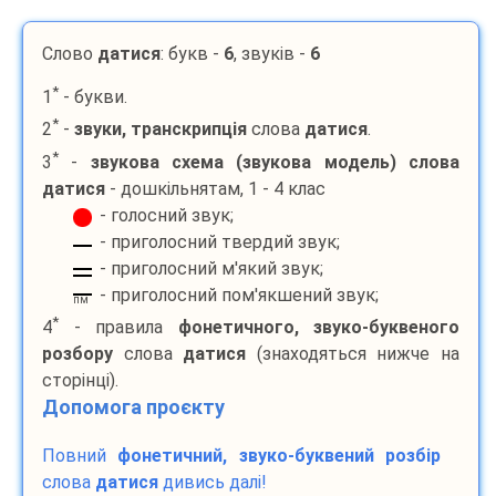
Слово
датися
: букв -
6
, звуків -
6
*
1
- букви.
*
2
-
звуки, транскрипція
слова
датися
.
*
3
-
звукова схема (звукова модель) слова
датися
- дошкільнятам, 1 - 4 клас
- голосний звук;
- приголосний твердий звук;
- приголосний м'який звук;
- приголосний пом'якшений звук;
пм
*
4
- правила
фонетичного, звуко-буквеного
розбору
слова
датися
(знаходяться нижче на
сторінці).
Допомога проєкту
Повний
фонетичний, звуко-буквений розбір
слова
датися
дивись далі!