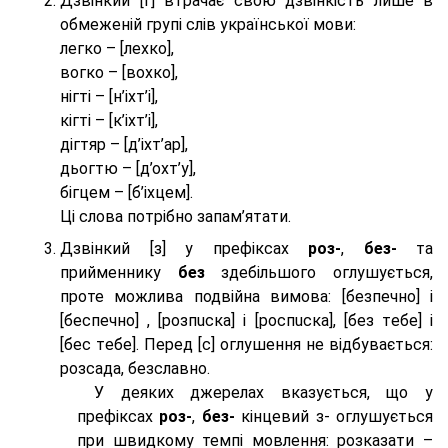
Дзвінкий [г] втрачає свою дзвінкість лише в
обмеженій групі слів української мови:
легко – [лехко],
вогко – [вохко],
нігті – [н’іхт’і],
кігті – [к’іхт’і],
дігтяр – [д’іхт’ар],
дьогтю – [д’охт’у],
бігцем – [б’іхцем].
Ці слова потрібно запам’ятати.
Дзвінкий [з] у префіксах
роз-
,
без-
та
прийменнику
без
здебільшого оглушується,
проте можлива подвійна вимова: [безпeчно] і
[беспeчно] , [розпuска] і [роспuска], [без тeбе] і
[бес тeбе]. Перед [с] оглушення не відбувається:
розсада, безславно.
У деяких джерелах вказується, що у
префіксах
роз-
,
без-
кінцевий з- оглушується
при швидкому темпі мовлення: розказати –