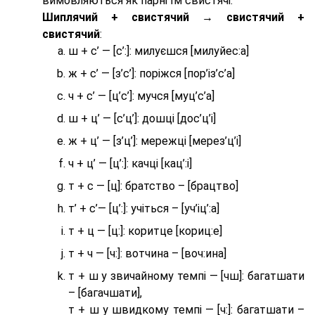
вимовляються як парні їм свистячі.
Шиплячий + свистячий → свистячий +
свистячий
:
ш + с’ — [с’:]: милуєшся [милуйес:а]
ж + с’ — [з’с’]: поріжся [пор’із’с’а]
ч + с’ — [ц’с’]: мучся [муц’с’а]
ш + ц’ — [с’ц’]: дошці [дос’ц’і]
ж + ц’ — [з’ц’]: мережці [мерез’ц’і]
ч + ц’ — [ц’:]: качці [кац’:і]
т + с — [ц]: братство – [брaцтво]
т’ + с’— [ц’:]: учіться – [уч’іц’:a]
т + ц — [ц:]: коритце [кориц:е]
т + ч — [ч:]: вотчина – [вoч:ина]
т + ш у звичайному темпі — [чш]: багатшати
– [багачшати],
т + ш у швидкому темпі — [ч:]: багатшати –