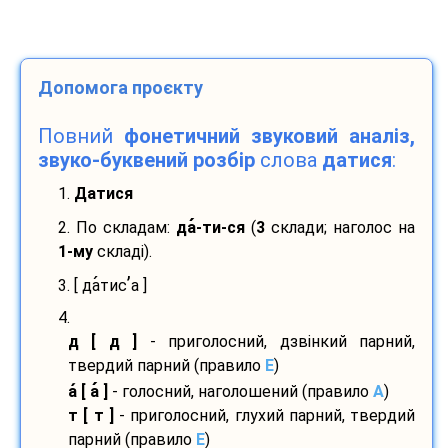
Допомога проєкту
Повний
фонетичний звуковий аналіз,
звуко-буквений розбір
слова
датися
:
1.
Датися
2. По складам:
да
-
ти-
ся
(
3
склади; наголос на
1-му
складі).
’
3. [ да
тис
а ]
4.
д [ д ]
- приголосний, дзвінкий парний,
твердий парний (правило
E
)
а
[ а
]
- голосний, наголошений (правило
A
)
т [ т ]
- приголосний, глухий парний, твердий
парний (правило
E
)