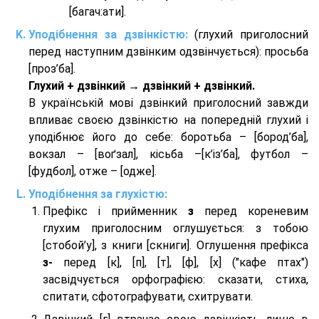
[багач:ати].
Уподібнення за дзвінкістю:
(глухий приголосний
перед наступним дзвінким одзвінчується): просьба
[проз’ба].
Глухий + дзвінкий → дзвінкий + дзвінкий.
В українській мові дзвінкий приголосний завжди
впливає своєю дзвінкістю на попередній глухий і
уподібнює його до себе: боротьба – [бород’ба],
вокзал – [воґзал], кісьба –[к’із’ба], футбол –
[фудбол], отже – [одже].
Уподібнення за глухістю:
Префікс і прийменник
з
перед кореневим
глухим приголосним оглушується: з тобою
[стобой’у], з книги [скниги]. Оглушення префікса
з-
перед [к], [п], [т], [ф], [х] ("кафе птах")
засвідчується орфографією: сказати, стиха,
спитати, сфотографувати, схитрувати.