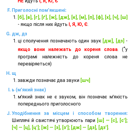
НЕ
йдуть
І, Я, Ю, Є
Приголосні пом'якшені:
[б], [в], [г], [ґ], [ж], [дж], [к], [м], [п], [ф], [х], [ч], [ш]
- якщо після них йдуть
І, Я, Ю, Є
.
дж, дз
ці сполучення позначають один звук
[дж], [дз]
-
*
якщо вони належать до кореня слова
. (
у
програмі належність до кореня слова не
перевіряеться)
щ
завжди позначає два звуки
[шч]
ь (м'який знак)
м'який знак не є звуком, він позначає м'якість
попереднього приголосного
Уподібнення за місцем і способом творення:
Шиплячі й свистячі утворюють пари
[ш] — [c], [с’];
[ч] — [ц], [ц’]; [ж] — [з], [з’]; [дж] — [дз], [дз’]
.