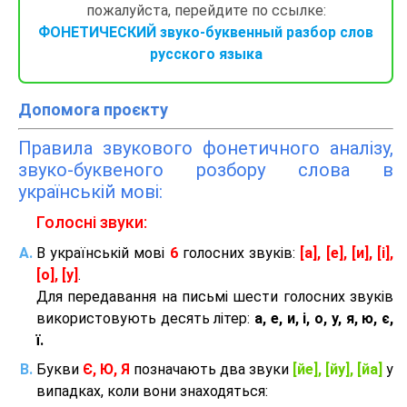
пожалуйста, перейдите по ссылке:
ФОНЕТИЧЕСКИЙ звуко-буквенный разбор слов
русского языка
Допомога проєкту
Правила звукового фонетичного аналізу,
звуко-буквеного розбору слова в
українській мові:
Голосні звуки:
В українській мові
6
голосних звуків:
[а], [е], [и], [і],
[о], [у]
.
Для передавання на письмі шести голосних звуків
використовують десять літер:
а, е, и, і, о, у, я, ю, є,
ї.
Букви
Є, Ю, Я
позначають два звуки
[йе], [йу], [йа]
у
випадках, коли вони знаходяться: