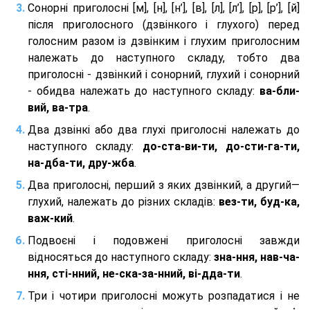
Сонорні приголосні [м], [н], [н’], [в], [л], [л’], [р], [р’], [й]
після приголосного (дзвінкого і глухого) перед
голосним разом із дзвінким і глухим приголосним
належать до наступного складу, тобто два
приголосні - дзвінкий і сонорний, глухий і сонорний
- обидва належать до наступного складу:
ва-бли-
вий, ва-тра
.
Два дзвінкі або два глухі приголосні належать до
наступного складу:
до-ста-ви-ти, до-сти-га-ти,
на-дба-ти, дру-жба
.
Два приголосні, перший з яких дзвінкий, а другий—
глухий, належать до різних складів:
вез-ти, буд-ка,
важ-кий
.
Подвоєні і подовжені приголосні завжди
відносяться до наступного складу:
зна-ння, нав-ча-
ння, сті-нний, не-ска-за-нний, ві-дда-ти
.
Три і чотири приголосні можуть розпадатися і не