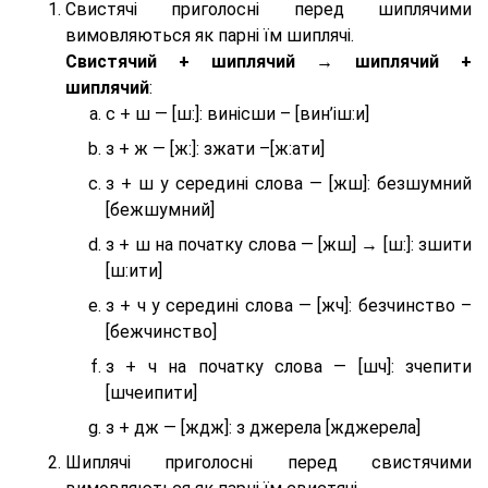
Свистячі приголосні перед шиплячими
вимовляються як парні їм шиплячі.
Cвистячий + шиплячий → шиплячий +
шиплячий
:
с + ш — [ш:]: винісши – [вин’іш:и]
з + ж — [ж:]: зжати –[ж:ати]
з + ш у середині слова — [жш]: безшумний
[бежшумний]
з + ш на початку слова — [жш] → [ш:]: зшити
[ш:ити]
з + ч у середині слова — [жч]: безчинство –
[бежчинство]
з + ч на початку слова — [шч]: зчепити
[шчеипити]
з + дж — [ждж]: з джерела [жджерела]
Шиплячі приголосні перед свистячими