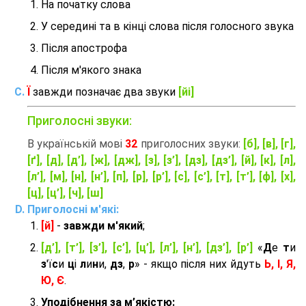
На початку слова
У середині та в кінці слова після голосного звука
Після апострофа
Після м'якого знака
Ї
завжди позначає два звуки
[йі]
Приголосні звуки:
В українській мові
32
приголосних звуки:
[б], [в], [г],
[ґ], [д], [д’], [ж], [дж], [з], [з’], [дз], [дз’], [й], [к], [л],
[л’], [м], [н], [н’], [п], [р], [р’], [с], [с’], [т], [т’], [ф], [х],
[ц], [ц’], [ч], [ш]
Приголосні м'які:
[й]
-
завжди м'який
;
[д’], [т’], [з’], [с’], [ц’], [л’], [н’], [дз’], [р’]
«
Д
е
т
и
з
'ї
с
и
ц
і
л
и
н
и,
дз
,
р
» - якщо після них йдуть
Ь, І, Я,
Ю, Є
.
Уподібнення за м’якістю: