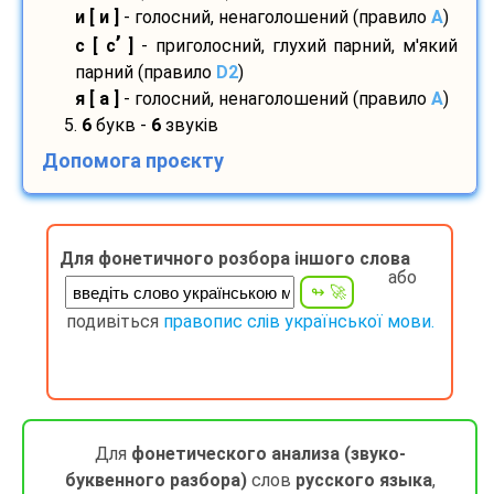
и [ и ]
- голосний, ненаголошений (правило
A
)
’
с [ с
]
- приголосний, глухий парний, м'який
парний (правило
D2
)
я [ а ]
- голосний, ненаголошений (правило
A
)
5.
6
букв -
6
звуків
Допомога проєкту
Для фонетичного розбора іншого слова
або
подивіться
правопис слів української мови.
Для
фонетического анализа (звуко-
буквенного разбора)
слов
русского языка
,