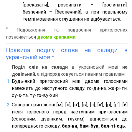
[росказати], розсипати – [роc:ипати],
безпечний – [беспечний], а при повільному
темпі мовлення оглушення не відбувається.
*
Подовження та подвоєння приголосних
позначається
двома крапками
.
Правила поділу слова на склади в
українській мові*
Поділ слів на склади
в українській мові
не
довільний
, а підпорядковується певним правилам:
Будь-який приголосний між двома голосними
належить до наступного складу: го-ди-на, жа-рі-ти,
су-є-та, ту-го-ву-хий.
Сонорні приголосні [м], [н], [н’], [в], [л], [л’], [р], [р’], [й]
після голосного перед наступним приголосним
(сонорним, дзвінким, глухим) відносяться до
попереднього складу:
бар-ви, бам-бук, бал-ті-єць
.