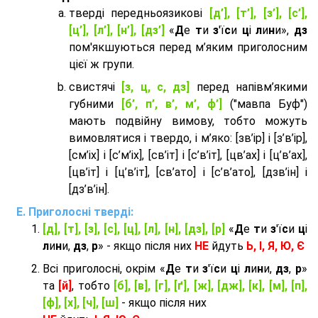
тверді передньоязикові
[д’], [т’], [з’], [с’],
[ц’], [л’], [н’], [дз’]
«
Д
е
т
и
з
'ї
с
и
ц
і
л
и
н
и»,
дз
пом'якшуються перед м’яким приголосним
цієї ж групи.
cвистячі
[з, ц, с, дз]
перед напівм’якими
губними
[б’, п’, в’, м’, ф’]
("мавпа Буф")
мають подвійну вимову, тобто можуть
вимовлятися і твердо, і м’яко: [зв’ір] і [з’в’ір],
[см’іх] і [с’м’іх], [св’іт] і [с’в’іт], [цв’ах] і [ц’в’ах],
[цв’іт] і [ц’в’іт], [св’ато] і [с’в’ато], [дзв’iн] і
[дз’в’iн].
Приголосні тверді:
[д], [т], [з], [с], [ц], [л], [н], [дз], [р]
«
Д
е
т
и
з
'ї
с
и
ц
і
л
и
н
и,
дз
,
р
» - якщо після них
НЕ
йдуть
Ь, І, Я, Ю, Є
Всі приголосні, окрім «
Д
е
т
и
з
'ї
с
и
ц
і
л
и
н
и,
дз
,
р
»
та
[й]
, тобто
[б], [в], [г], [ґ], [ж], [дж], [к], [м], [п],
[ф], [х], [ч], [ш]
- якщо після них