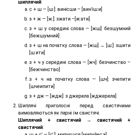
шиплячий
:
с + ш — [ш:]: винісши – [вин’іш:и]
з + ж — [ж:]: зжати –[ж:ати]
з + ш у середині слова — [жш]: безшумний
[бежшумний]
з + ш на початку слова — [жш] → [ш:]: зшити
[ш:ити]
з + ч у середині слова — [жч]: безчинство –
[бежчинство]
з + ч на початку слова — [шч]: зчепити
[шчеипити]
з + дж — [ждж]: з джерела [жджерела]
Шиплячі приголосні перед свистячими
вимовляються як парні їм свистячі.
Шиплячий + свистячий → свистячий +
свистячий
:
ш + с’ — [с’:]: милуєшся [милуйес:а]