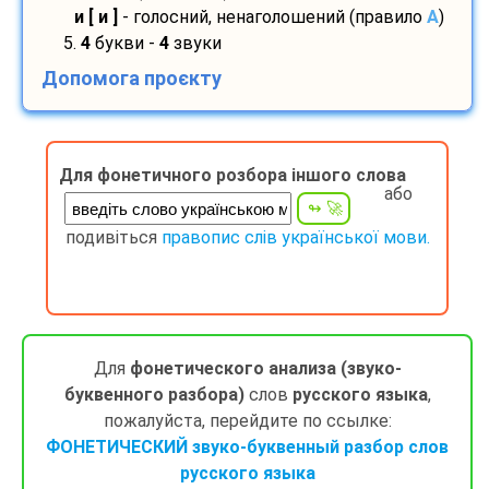
и [ и ]
- голосний, ненаголошений (правило
A
)
5.
4
букви -
4
звуки
Допомога проєкту
Для фонетичного розбора іншого слова
або
подивіться
правопис слів української мови.
Для
фонетического анализа (звуко-
буквенного разбора)
слов
русского языка
,
пожалуйста, перейдите по ссылке:
ФОНЕТИЧЕСКИЙ звуко-буквенный разбор слов
русского языка