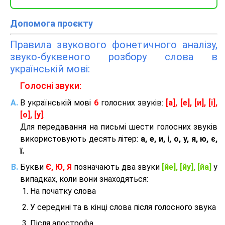
Допомога проєкту
Правила звукового фонетичного аналізу,
звуко-буквеного розбору слова в
українській мові:
Голосні звуки:
В українській мові
6
голосних звуків:
[а], [е], [и], [і],
[о], [у]
.
Для передавання на письмі шести голосних звуків
використовують десять літер:
а, е, и, і, о, у, я, ю, є,
ї.
Букви
Є, Ю, Я
позначають два звуки
[йе], [йу], [йа]
у
випадках, коли вони знаходяться:
На початку слова
У середині та в кінці слова після голосного звука
Після апострофа