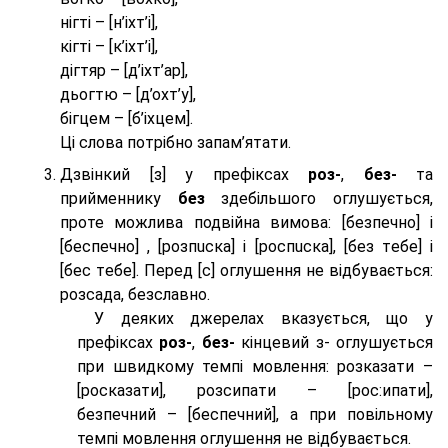
нігті – [н’іхт’і],
кігті – [к’іхт’і],
дігтяр – [д’іхт’ар],
дьогтю – [д’охт’у],
бігцем – [б’іхцем].
Ці слова потрібно запам’ятати.
Дзвінкий [з] у префіксах
роз-
,
без-
та
прийменнику
без
здебільшого оглушується,
проте можлива подвійна вимова: [безпeчно] і
[беспeчно] , [розпuска] і [роспuска], [без тeбе] і
[бес тeбе]. Перед [с] оглушення не відбувається:
розсада, безславно.
У деяких джерелах вказується, що у
префіксах
роз-
,
без-
кінцевий з- оглушується
при швидкому темпі мовлення: розказати –
[росказати], розсипати – [роc:ипати],
безпечний – [беспечний], а при повільному
темпі мовлення оглушення не відбувається.