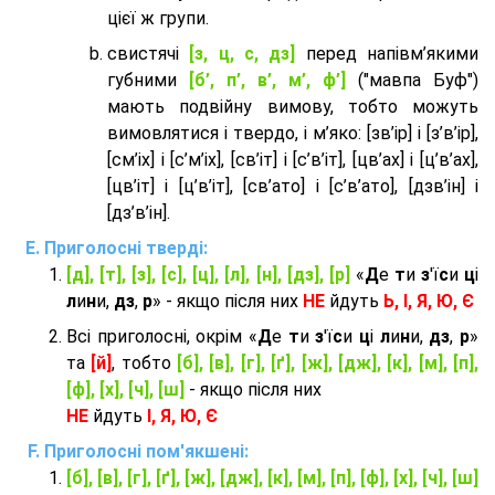
цієї ж групи.
cвистячі
[з, ц, с, дз]
перед напівм’якими
губними
[б’, п’, в’, м’, ф’]
("мавпа Буф")
мають подвійну вимову, тобто можуть
вимовлятися і твердо, і м’яко: [зв’ір] і [з’в’ір],
[см’іх] і [с’м’іх], [св’іт] і [с’в’іт], [цв’ах] і [ц’в’ах],
[цв’іт] і [ц’в’іт], [св’ато] і [с’в’ато], [дзв’iн] і
[дз’в’iн].
Приголосні тверді:
[д], [т], [з], [с], [ц], [л], [н], [дз], [р]
«
Д
е
т
и
з
'ї
с
и
ц
і
л
и
н
и,
дз
,
р
» - якщо після них
НЕ
йдуть
Ь, І, Я, Ю, Є
Всі приголосні, окрім «
Д
е
т
и
з
'ї
с
и
ц
і
л
и
н
и,
дз
,
р
»
та
[й]
, тобто
[б], [в], [г], [ґ], [ж], [дж], [к], [м], [п],
[ф], [х], [ч], [ш]
- якщо після них
НЕ
йдуть
І, Я, Ю, Є
Приголосні пом'якшені:
[б], [в], [г], [ґ], [ж], [дж], [к], [м], [п], [ф], [х], [ч], [ш]