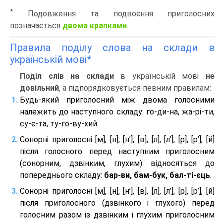
*
Подовження та подвоєння приголосних
позначається
двома крапками
.
Правила поділу слова на склади в
українській мові*
Поділ слів на склади
в українській мові
не
довільний
, а підпорядковується певним правилам:
Будь-який приголосний між двома голосними
належить до наступного складу: го-ди-на, жа-рі-ти,
су-є-та, ту-го-ву-хий.
Сонорні приголосні [м], [н], [н’], [в], [л], [л’], [р], [р’], [й]
після голосного перед наступним приголосним
(сонорним, дзвінким, глухим) відносяться до
попереднього складу:
бар-ви, бам-бук, бал-ті-єць
.
Сонорні приголосні [м], [н], [н’], [в], [л], [л’], [р], [р’], [й]
після приголосного (дзвінкого і глухого) перед
голосним разом із дзвінким і глухим приголосним