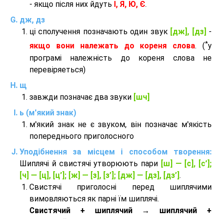
- якщо після них йдуть
І, Я, Ю, Є
.
дж, дз
ці сполучення позначають один звук
[дж], [дз]
-
*
якщо вони належать до кореня слова
. (
у
програмі належність до кореня слова не
перевіряеться)
щ
завжди позначає два звуки
[шч]
ь (м'який знак)
м'який знак не є звуком, він позначає м'якість
попереднього приголосного
Уподібнення за місцем і способом творення:
Шиплячі й свистячі утворюють пари
[ш] — [c], [с’];
[ч] — [ц], [ц’]; [ж] — [з], [з’]; [дж] — [дз], [дз’]
.
Свистячі приголосні перед шиплячими
вимовляються як парні їм шиплячі.
Cвистячий + шиплячий → шиплячий +