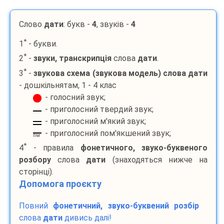
Слово
дати
: букв -
4
, звуків -
4
*
1
- букви.
*
2
-
звуки, транскрипція
слова
дати
.
*
3
-
звукова схема (звукова модель) слова
дати
- дошкільнятам, 1 - 4 клас
- голосний звук;
- приголосний твердий звук;
- приголосний м'який звук;
- приголосний пом'якшений звук;
пм
*
4
- правила
фонетичного, звуко-буквеного
розбору
слова
дати
(знаходяться нижче на
сторінці).
Допомога проєкту
Повний
фонетичний, звуко-буквений розбір
слова
дати
дивись далі!