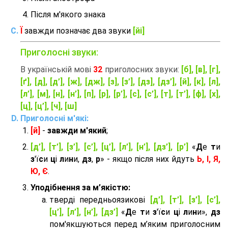
Після м'якого знака
Ї
завжди позначає два звуки
[йі]
Приголосні звуки:
В українській мові
32
приголосних звуки:
[б], [в], [г],
[ґ], [д], [д’], [ж], [дж], [з], [з’], [дз], [дз’], [й], [к], [л],
[л’], [м], [н], [н’], [п], [р], [р’], [с], [с’], [т], [т’], [ф], [х],
[ц], [ц’], [ч], [ш]
Приголосні м'які:
[й]
-
завжди м'який
;
[д’], [т’], [з’], [с’], [ц’], [л’], [н’], [дз’], [р’]
«
Д
е
т
и
з
'ї
с
и
ц
і
л
и
н
и,
дз
,
р
» - якщо після них йдуть
Ь, І, Я,
Ю, Є
.
Уподібнення за м’якістю:
тверді передньоязикові
[д’], [т’], [з’], [с’],
[ц’], [л’], [н’], [дз’]
«
Д
е
т
и
з
'ї
с
и
ц
і
л
и
н
и»,
дз
пом'якшуються перед м’яким приголосним