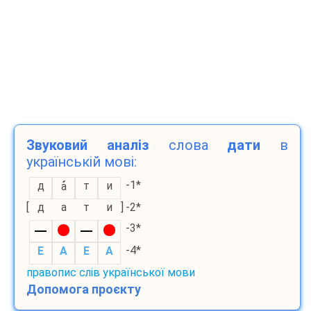
Звуковий аналіз
слова
дати
в
українській мові:
-1*
д
т
и
а
[
д
а
т
и
]
-2*
-3*
-4*
E
A
E
A
правопис слів української мови
Допомога проєкту