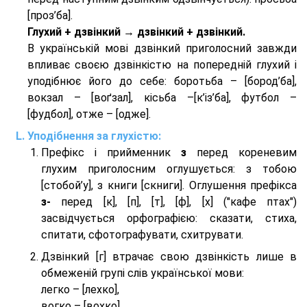
[проз’ба].
Глухий + дзвінкий → дзвінкий + дзвінкий.
В українській мові дзвінкий приголосний завжди
впливає своєю дзвінкістю на попередній глухий і
уподібнює його до себе: боротьба – [бород’ба],
вокзал – [воґзал], кісьба –[к’із’ба], футбол –
[фудбол], отже – [одже].
Уподібнення за глухістю:
Префікс і прийменник
з
перед кореневим
глухим приголосним оглушується: з тобою
[стобой’у], з книги [скниги]. Оглушення префікса
з-
перед [к], [п], [т], [ф], [х] ("кафе птах")
засвідчується орфографією: сказати, стиха,
спитати, сфотографувати, схитрувати.
Дзвінкий [г] втрачає свою дзвінкість лише в
обмеженій групі слів української мови:
легко – [лехко],
вогко – [вохко],