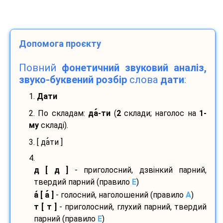
Допомога проєкту
Повний
фонетичний звуковий аналіз,
звуко-буквений розбір
слова
дати
:
1.
Дати
2. По складам:
да
-
ти
(
2
склади; наголос на
1-
му
складі).
3. [ да
ти ]
4.
д [ д ]
- приголосний, дзвінкий парний,
твердий парний (правило
E
)
а
[ а
]
- голосний, наголошений (правило
A
)
т [ т ]
- приголосний, глухий парний, твердий
парний (правило
E
)