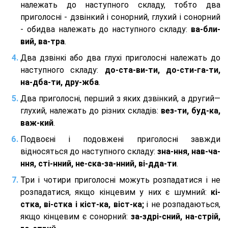
належать до наступного складу, тобто два
приголосні - дзвінкий і сонорний, глухий і сонорний
- обидва належать до наступного складу:
ва-бли-
вий, ва-тра
.
Два дзвінкі або два глухі приголосні належать до
наступного складу:
до-ста-ви-ти, до-сти-га-ти,
на-дба-ти, дру-жба
.
Два приголосні, перший з яких дзвінкий, а другий—
глухий, належать до різних складів:
вез-ти, буд-ка,
важ-кий
.
Подвоєні і подовжені приголосні завжди
відносяться до наступного складу:
зна-ння, нав-ча-
ння, сті-нний, не-ска-за-нний, ві-дда-ти
.
Три і чотири приголосні можуть розпадатися і не
розпадатися, якщо кінцевим у них є шумний:
кі-
стка, ві-стка і кіст-ка, віст-ка;
і не розпадаються,
якщо кінцевим є сонорний:
за-здрі-сний, на-стрій,