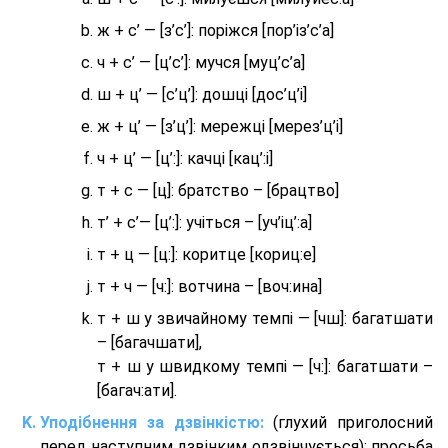
ж + с’ — [з’с’]: поріжся [пор’із’с’а]
ч + с’ — [ц’с’]: мучся [муц’с’а]
ш + ц’ — [с’ц’]: дошці [дос’ц’і]
ж + ц’ — [з’ц’]: мережці [мерез’ц’і]
ч + ц’ — [ц’:]: качці [кац’:і]
т + с — [ц]: братство – [брaцтво]
т’ + с’— [ц’:]: учіться – [уч’іц’:a]
т + ц — [ц:]: коритце [кориц:е]
т + ч — [ч:]: вотчина – [вoч:ина]
т + ш у звичайному темпі — [чш]: багатшати
– [багачшати],
т + ш у швидкому темпі — [ч:]: багатшати –
[багач:ати].
Уподібнення за дзвінкістю:
(глухий приголосний
перед наступним дзвінким одзвінчується): просьба