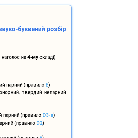
звуко-буквений розбір
; наголос на
4-му
складі).
дий парний (правило
E
)
сонорний, твердий непарний
ий парний (правило
D3-а
)
парний (правило
D2
)
 парний (правило
E
)