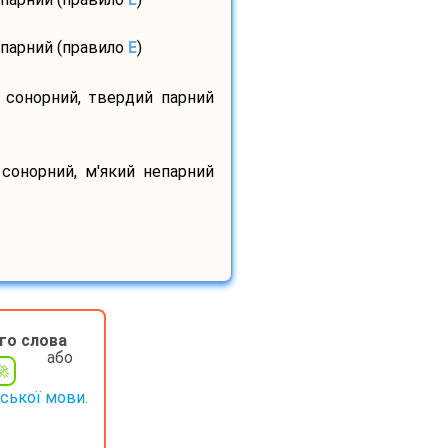
 парний (правило
E
)
, сонорний, твердий парний
 сонорний, м'який непарний
го слова
або
нської мови.