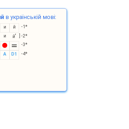
ий
в українській мові:
-1*
и
й
’
и
]
-2*
й
-3*
-4*
A
D1