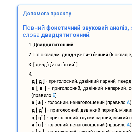
Допомога проєкту
Повний
фонетичний звуковий аналіз, 
слова
двадцятитонний
:
1.
Двадцятитонний
2. По складам:
двад-
ця-
ти-
то
-
нний
(
5
складів
’
’
’
3. [ двад
ц
атито
н:ий
]
4.
д [ д ]
- приголосний, дзвінкий парний, твер
в [ в ]
- приголосний, дзвінкий непарний, 
(правило
E
)
а [ а ]
- голосний, ненаголошений (правило
A
)
’
д [ д
]
- приголосний, дзвінкий парний, м'як
’
ц [ ц
]
- приголосний, глухий парний, м'який 
я [ а ]
- голосний, ненаголошений (правило
A
)
т [ т ]
- приголосний, глухий парний, твердий