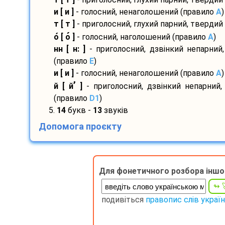
и [ и ]
- голосний, ненаголошений (правило
A
)
т [ т ]
- приголосний, глухий парний, твердий
о
[ о
]
- голосний, наголошений (правило
A
)
нн [ н: ]
- приголосний, дзвінкий непарний
(правило
E
)
и [ и ]
- голосний, ненаголошений (правило
A
)
’
й [ й
]
- приголосний, дзвінкий непарний,
(правило
D1
)
5.
14
букв -
13
звуків
Допомога проєкту
Для фонетичного розбора іншо
подивіться
правопис слів украї