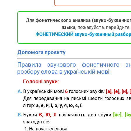
Для
фонетического анализа (звуко-буквенно
языка
, пожалуйста, перейдите
ФОНЕТИЧЕСКИЙ звуко-буквенный разбор 
Допомога проєкту
Правила звукового фонетичного ана
розбору слова в українській мові:
Голосні звуки:
В українській мові
6
голосних звуків:
[а], [е], [и], [
Для передавання на письмі шести голосних з
літер:
а, е, и, і, о, у, я, ю, є, ї.
Букви
Є, Ю, Я
позначають два звуки
[йе], [йу
знаходяться:
На початку слова