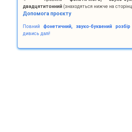
двадцятитонний
(знаходяться нижче на сторінці
Допомога проєкту
Повний
фонетичний, звуко-буквений розбір
дивись далі!