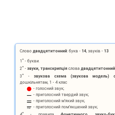
Слово
двадцятитонний
: букв -
14
, звуків -
13
*
1
- букви.
*
2
-
звуки, транскрипція
слова
двадцятитонний
*
3
-
звукова схема (звукова модель) с
дошкільнятам, 1 - 4 клас
- голосний звук;
- приголосний твердий звук;
- приголосний м'який звук;
- приголосний пом'якшений звук;
пм
*
4
- правила
фонетичного, звуко-бу