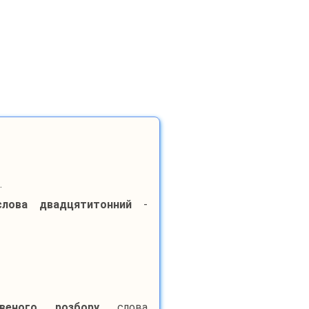
.
лова
двадцятитонний
-
квеного розбору
слова