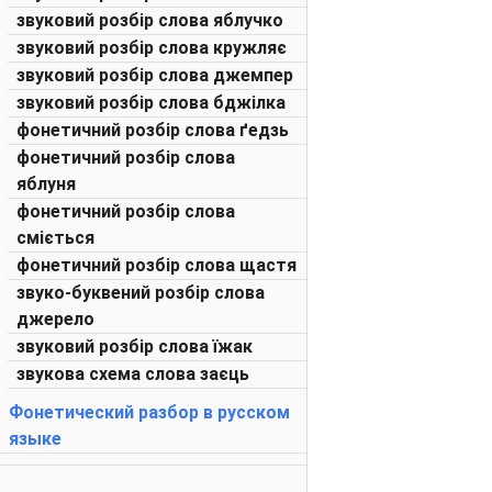
звуковий розбір слова яблучко
звуковий розбір слова кружляє
звуковий розбір слова джемпер
звуковий розбір слова бджілка
фонетичний розбір слова ґедзь
фонетичний розбір слова
яблуня
фонетичний розбір слова
сміється
фонетичний розбір слова щастя
звуко-буквений розбір слова
джерело
звуковий розбір слова їжак
звукова схема слова заєць
Фонетический разбор в русском
языке