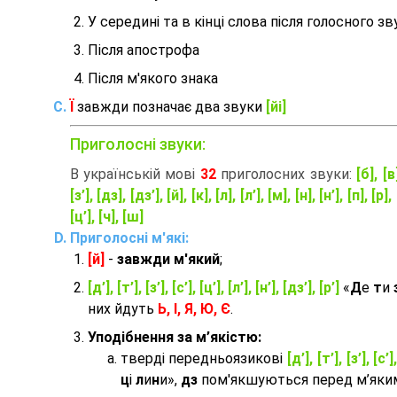
У середині та в кінці слова після голосного зв
Після апострофа
Після м'якого знака
Ї
завжди позначає два звуки
[йі]
Приголосні звуки:
В українській мові
32
приголосних звуки:
[б], [в
[з’], [дз], [дз’], [й], [к], [л], [л’], [м], [н], [н’], [п], [р], 
[ц’], [ч], [ш]
Приголосні м'які:
[й]
-
завжди м'який
;
[д’], [т’], [з’], [с’], [ц’], [л’], [н’], [дз’], [р’]
«
Д
е
т
и
них йдуть
Ь, І, Я, Ю, Є
.
Уподібнення за м’якістю:
тверді передньоязикові
[д’], [т’], [з’], [с’]
ц
і
л
и
н
и»,
дз
пом'якшуються перед м’яким 