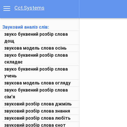
Cct.Systems
Звуковий аналіз слів:
звуко буквений розбір слова
дощ
звукова модель слова осінь
звуко буквений розбір слова
складає
звуко буквений розбір слова
учень
звукова модель слова огляду
звуко буквений розбір слова
сім'я
звуковий розбір слова джміль
звуковий розбір слова знання
звуковий розбір слова любіть
звуковий розбір слова єнот