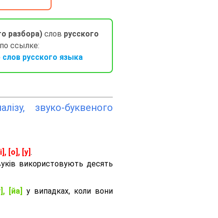
го разбора)
слов
русского
 по ссылке:
слов русского языка
лізу, звуко-буквеного
і], [о], [у]
.
вуків використовують десять
], [йа]
у випадках, коли вони