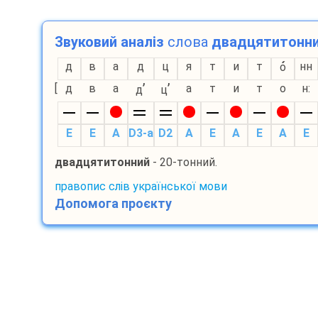
Звуковий аналіз
слова
двадцятитонн
д
в
а
д
ц
я
т
и
т
нн
о
’
’
[
д
в
а
а
т
и
т
о
н:
д
ц
E
E
A
D3-а
D2
A
E
A
E
A
E
двадцятитонний
- 20-тонний.
правопис слів української мови
Допомога проєкту