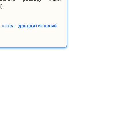
).
слова
двадцятитонний