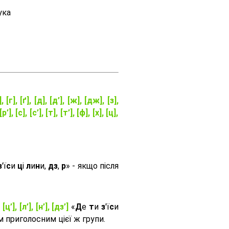
ука
], [г], [ґ], [д], [д’], [ж], [дж], [з],
[р’], [с], [с’], [т], [т’], [ф], [х], [ц],
з
'ї
с
и
ц
і
л
и
н
и,
дз
,
р
» - якщо після
, [ц’], [л’], [н’], [дз’]
«
Д
е
т
и
з
'ї
с
и
приголосним цієї ж групи.