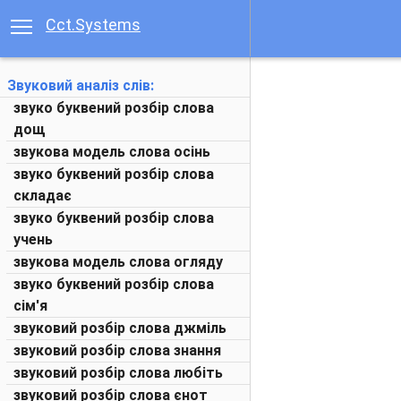
Cct.Systems
Звуковий аналіз слів:
звуко буквений розбір слова
дощ
звукова модель слова осінь
звуко буквений розбір слова
складає
звуко буквений розбір слова
учень
звукова модель слова огляду
звуко буквений розбір слова
сім'я
звуковий розбір слова джміль
звуковий розбір слова знання
звуковий розбір слова любіть
звуковий розбір слова єнот