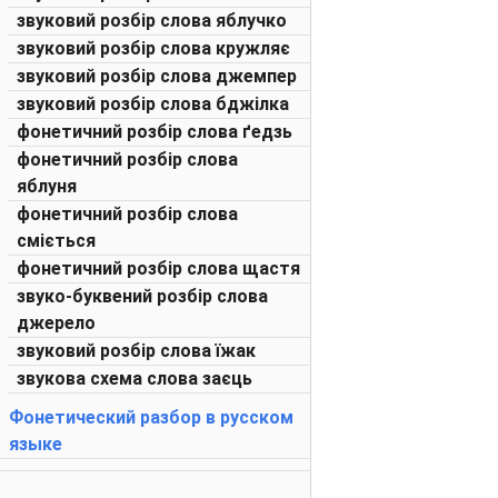
звуковий розбір слова яблучко
звуковий розбір слова кружляє
звуковий розбір слова джемпер
звуковий розбір слова бджілка
фонетичний розбір слова ґедзь
фонетичний розбір слова
яблуня
фонетичний розбір слова
сміється
фонетичний розбір слова щастя
звуко-буквений розбір слова
джерело
звуковий розбір слова їжак
звукова схема слова заєць
Фонетический разбор в русском
языке