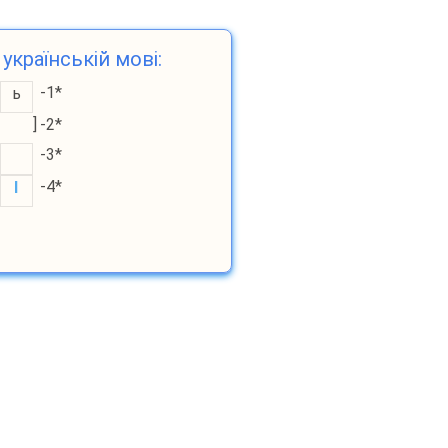
українській мові:
-1*
ь
]
-2*
-3*
-4*
I