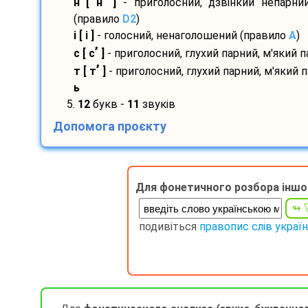
’
н [ н
]
- приголосний, дзвінкий непарний
(правило
D2
)
і [ і ]
- голосний, ненаголошений (правило
A
)
’
с [ с
]
- приголосний, глухий парний, м'який 
’
т [ т
]
- приголосний, глухий парний, м'який 
ь
5.
12
букв -
11
звуків
Допомога проєкту
Для фонетичного розбора іншо
подивіться
правопис слів украї