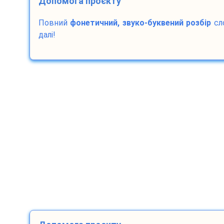
Допомога проєкту
Повний
фонетичний, звуко-буквений розбір
сл
далі!