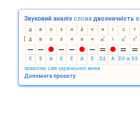
Звуковий аналіз
слова
двозначність
в 
д
в
о
з
н
ч
н
і
с
т
а
’
’
’
[
д
в
о
з
н
а
ч
і
н
с
т
E
E
A
E
E
A
E
D2
A
D3-а
D2
правопис слів української мови
Допомога проєкту