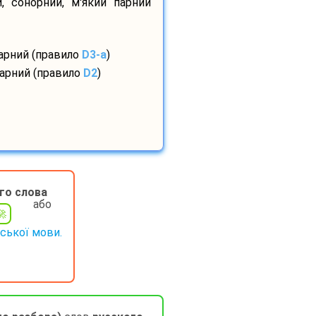
, сонорний, м'який парний
парний (правило
D3-а
)
парний (правило
D2
)
го слова
або
нської мови.