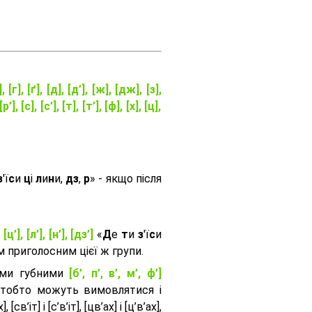
], [г], [ґ], [д], [д’], [ж], [дж], [з],
[р’], [с], [с’], [т], [т’], [ф], [х], [ц],
з
'ї
с
и
ц
і
л
и
н
и,
дз
,
р
» - якщо після
, [ц’], [л’], [н’], [дз’]
«
Д
е
т
и
з
'ї
с
и
приголосним цієї ж групи.
ими губними
[б’, п’, в’, м’, ф’]
 тобто можуть вимовлятися і
, [св’іт] і [с’в’іт], [цв’ах] і [ц’в’ах],