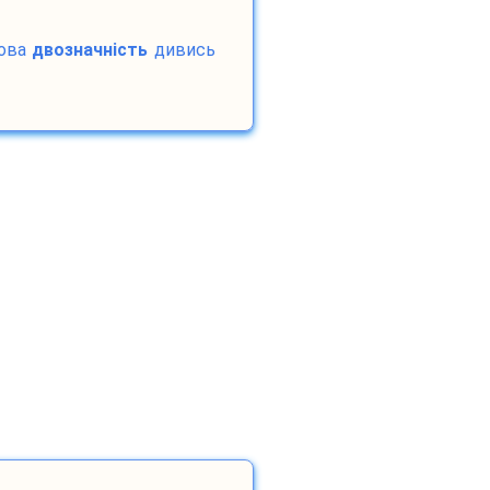
ова
двозначність
дивись