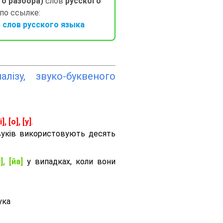
го разбора)
слов
русского
 по ссылке:
слов русского языка
лізу, звуко-буквеного
і], [о], [у]
.
вуків використовують десять
], [йа]
у випадках, коли вони
ука