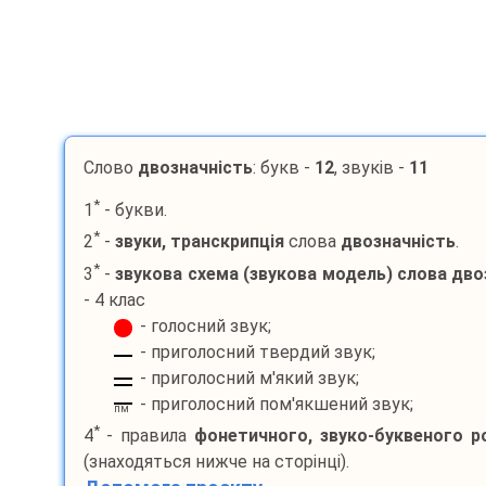
Слово
двозначність
: букв -
12
, звуків -
11
*
1
- букви.
*
2
-
звуки, транскрипція
слова
двозначність
.
*
3
-
звукова схема (звукова модель) слова
дво
- 4 клас
- голосний звук;
- приголосний твердий звук;
- приголосний м'який звук;
- приголосний пом'якшений звук;
пм
*
4
- правила
фонетичного, звуко-буквеного р
(знаходяться нижче на сторінці).