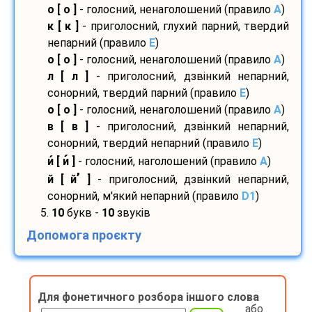
о [ о ]
- голосний, ненаголошений (правило
A
)
к [ к ]
- приголосний, глухий парний, твердий
непарний (правило
E
)
о [ о ]
- голосний, ненаголошений (правило
A
)
л [ л ]
- приголосний, дзвінкий непарний,
сонорний, твердий парний (правило
E
)
о [ о ]
- голосний, ненаголошений (правило
A
)
в [ в ]
- приголосний, дзвінкий непарний,
сонорний, твердий непарний (правило
E
)
и
[ и
]
- голосний, наголошений (правило
A
)
’
й [ й
]
- приголосний, дзвінкий непарний,
сонорний, м'який непарний (правило
D1
)
5.
10
букв -
10
звуків
Допомога проєкту
Для фонетичного розбора іншого слова
або