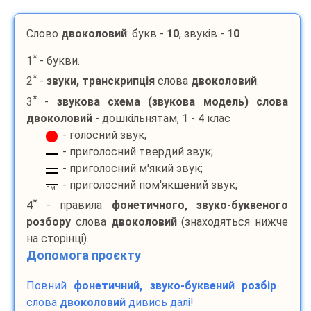
Слово
двоколовий
: букв -
10
, звуків -
10
*
1
- букви.
*
2
-
звуки, транскрипція
слова
двоколовий
.
*
3
-
звукова схема (звукова модель) слова
двоколовий
- дошкільнятам, 1 - 4 клас
- голосний звук;
- приголосний твердий звук;
- приголосний м'який звук;
- приголосний пом'якшений звук;
пм
*
4
- правила
фонетичного, звуко-буквеного
розбору
слова
двоколовий
(знаходяться нижче
на сторінці).
Допомога проєкту
Повний
фонетичний, звуко-буквений розбір
слова
двоколовий
дивись далі!