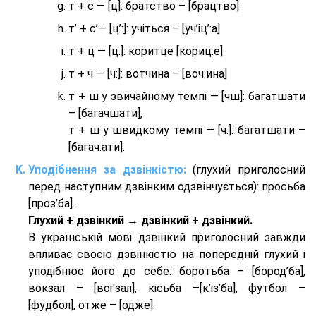
т + с — [ц]: братство – [брaцтво]
т’ + с’— [ц’:]: учіться – [уч’іц’:a]
т + ц — [ц:]: коритце [кориц:е]
т + ч — [ч:]: вотчина – [вoч:ина]
т + ш у звичайному темпі — [чш]: багатшати
– [багачшати],
т + ш у швидкому темпі — [ч:]: багатшати –
[багач:ати].
Уподібнення за дзвінкістю:
(глухий приголосний
перед наступним дзвінким одзвінчується): просьба
[проз’ба].
Глухий + дзвінкий → дзвінкий + дзвінкий.
В українській мові дзвінкий приголосний завжди
впливає своєю дзвінкістю на попередній глухий і
уподібнює його до себе: боротьба – [бород’ба],
вокзал – [воґзал], кісьба –[к’із’ба], футбол –
[фудбол], отже – [одже].