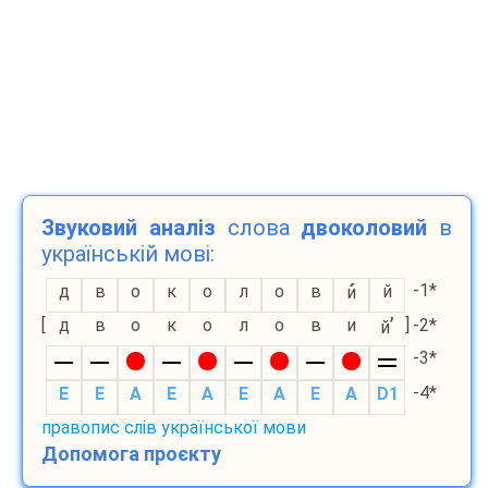
Звуковий аналіз
слова
двоколовий
в
українській мові:
-1*
д
в
о
к
о
л
о
в
й
и
’
[
д
в
о
к
о
л
о
в
и
]
-2*
й
-3*
-4*
E
E
A
E
A
E
A
E
A
D1
правопис слів української мови
Допомога проєкту