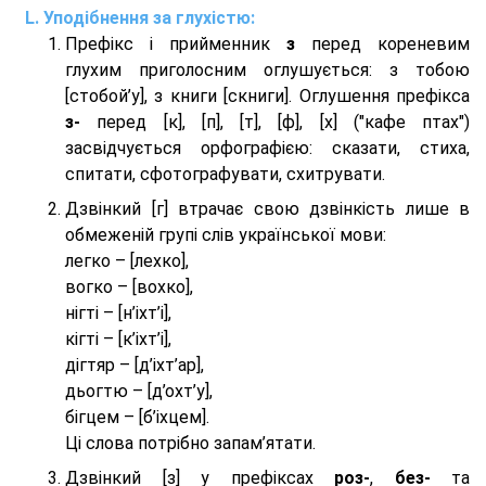
Уподібнення за глухістю:
Префікс і прийменник
з
перед кореневим
глухим приголосним оглушується: з тобою
[стобой’у], з книги [скниги]. Оглушення префікса
з-
перед [к], [п], [т], [ф], [х] ("кафе птах")
засвідчується орфографією: сказати, стиха,
спитати, сфотографувати, схитрувати.
Дзвінкий [г] втрачає свою дзвінкість лише в
обмеженій групі слів української мови:
легко – [лехко],
вогко – [вохко],
нігті – [н’іхт’і],
кігті – [к’іхт’і],
дігтяр – [д’іхт’ар],
дьогтю – [д’охт’у],
бігцем – [б’іхцем].
Ці слова потрібно запам’ятати.
Дзвінкий [з] у префіксах
роз-
,
без-
та