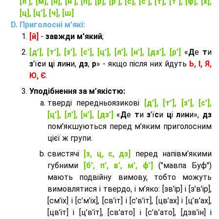
[л’], [м], [н], [н’], [п], [р], [р’], [с], [с’], [т], [т’], [ф], [х],
[ц], [ц’], [ч], [ш]
Приголосні м'які:
[й]
-
завжди м'який
;
[д’], [т’], [з’], [с’], [ц’], [л’], [н’], [дз’], [р’]
«
Д
е
т
и
з
'ї
с
и
ц
і
л
и
н
и,
дз
,
р
» - якщо після них йдуть
Ь, І, Я,
Ю, Є
.
Уподібнення за м’якістю:
тверді передньоязикові
[д’], [т’], [з’], [с’],
[ц’], [л’], [н’], [дз’]
«
Д
е
т
и
з
'ї
с
и
ц
і
л
и
н
и»,
дз
пом'якшуються перед м’яким приголосним
цієї ж групи.
cвистячі
[з, ц, с, дз]
перед напівм’якими
губними
[б’, п’, в’, м’, ф’]
("мавпа Буф")
мають подвійну вимову, тобто можуть
вимовлятися і твердо, і м’яко: [зв’ір] і [з’в’ір],
[см’іх] і [с’м’іх], [св’іт] і [с’в’іт], [цв’ах] і [ц’в’ах],
[цв’іт] і [ц’в’іт], [св’ато] і [с’в’ато], [дзв’iн] і