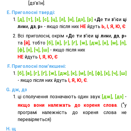
[дз’в’iн].
Приголосні тверді:
[д], [т], [з], [с], [ц], [л], [н], [дз], [р]
«
Д
е
т
и
з
'ї
с
и
ц
і
л
и
н
и,
дз
,
р
» - якщо після них
НЕ
йдуть
Ь, І, Я, Ю, Є
Всі приголосні, окрім «
Д
е
т
и
з
'ї
с
и
ц
і
л
и
н
и,
дз
,
р
»
та
[й]
, тобто
[б], [в], [г], [ґ], [ж], [дж], [к], [м], [п],
[ф], [х], [ч], [ш]
- якщо після них
НЕ
йдуть
І, Я, Ю, Є
Приголосні пом'якшені:
[б], [в], [г], [ґ], [ж], [дж], [к], [м], [п], [ф], [х], [ч], [ш]
- якщо після них йдуть
І, Я, Ю, Є
.
дж, дз
ці сполучення позначають один звук
[дж], [дз]
-
*
якщо вони належать до кореня слова
. (
у
програмі належність до кореня слова не
перевіряеться)
щ