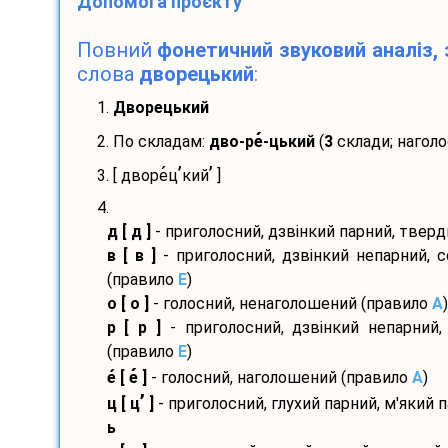
Допомога проєкту
Повний
фонетичний звуковий аналіз, 
слова
дворецький
:
1.
Дворецький
2. По складам:
дво-
ре
-
цький
(
3
склади; наголо
’
’
3. [ дворе
ц
кий
]
4.
д [ д ]
- приголосний, дзвінкий парний, твер
в [ в ]
- приголосний, дзвінкий непарний, 
(правило
E
)
о [ о ]
- голосний, ненаголошений (правило
A
)
р [ р ]
- приголосний, дзвінкий непарний,
(правило
E
)
е
[ е
]
- голосний, наголошений (правило
A
)
’
ц [ ц
]
- приголосний, глухий парний, м'який 
ь