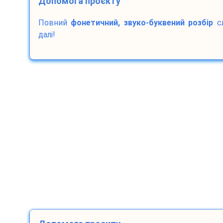
Допомога проєкту
Повний
фонетичний, звуко-буквений розбір
с
далі!