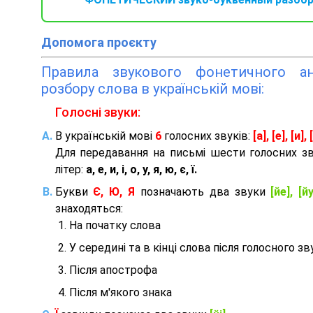
Допомога проєкту
Правила звукового фонетичного ана
розбору слова в українській мові:
Голосні звуки:
В українській мові
6
голосних звуків:
[а], [е], [и], [
Для передавання на письмі шести голосних з
літер:
а, е, и, і, о, у, я, ю, є, ї.
Букви
Є, Ю, Я
позначають два звуки
[йе], [йу
знаходяться:
На початку слова
У середині та в кінці слова після голосного зв
Після апострофа
Після м'якого знака