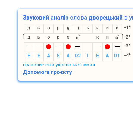
Звуковий аналіз
слова
дворецький
в у
-1*
д
в
о
р
ц
ь
к
и
й
е
’
’
[
д
в
о
р
е
к
и
]
-2*
ц
й
-3*
-4*
E
E
A
E
A
D2
I
E
A
D1
правопис слів української мови
Допомога проєкту