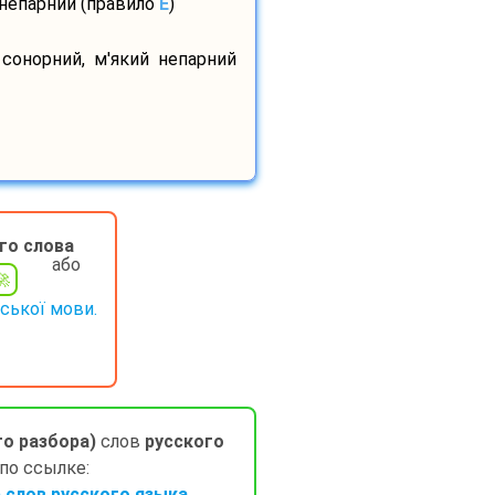
 непарний (правило
E
)
 сонорний, м'який непарний
го слова
або
нської мови.
го разбора)
слов
русского
 по ссылке:
слов русского языка