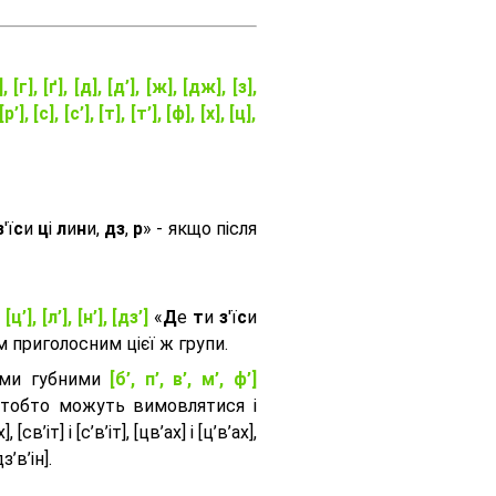
], [г], [ґ], [д], [д’], [ж], [дж], [з],
[р’], [с], [с’], [т], [т’], [ф], [х], [ц],
з
'ї
с
и
ц
і
л
и
н
и,
дз
,
р
» - якщо після
, [ц’], [л’], [н’], [дз’]
«
Д
е
т
и
з
'ї
с
и
приголосним цієї ж групи.
ими губними
[б’, п’, в’, м’, ф’]
 тобто можуть вимовлятися і
, [св’іт] і [с’в’іт], [цв’ах] і [ц’в’ах],
дз’в’iн].