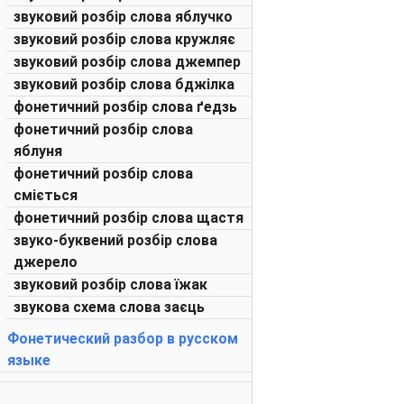
звуковий розбір слова яблучко
звуковий розбір слова кружляє
звуковий розбір слова джемпер
звуковий розбір слова бджілка
фонетичний розбір слова ґедзь
фонетичний розбір слова
яблуня
фонетичний розбір слова
сміється
фонетичний розбір слова щастя
звуко-буквений розбір слова
джерело
звуковий розбір слова їжак
звукова схема слова заєць
Фонетический разбор в русском
языке