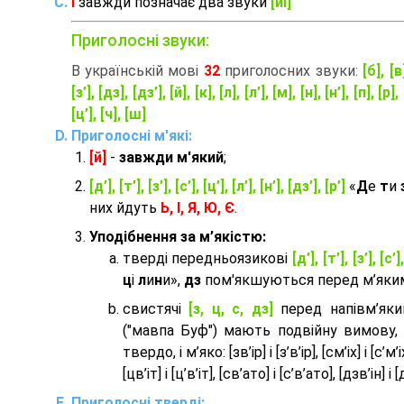
Ї
завжди позначає два звуки
[йі]
Приголосні звуки:
В українській мові
32
приголосних звуки:
[б], [в
[з’], [дз], [дз’], [й], [к], [л], [л’], [м], [н], [н’], [п], [р], 
[ц’], [ч], [ш]
Приголосні м'які:
[й]
-
завжди м'який
;
[д’], [т’], [з’], [с’], [ц’], [л’], [н’], [дз’], [р’]
«
Д
е
т
и
них йдуть
Ь, І, Я, Ю, Є
.
Уподібнення за м’якістю:
тверді передньоязикові
[д’], [т’], [з’], [с’]
ц
і
л
и
н
и»,
дз
пом'якшуються перед м’яким 
cвистячі
[з, ц, с, дз]
перед напівм’як
("мавпа Буф") мають подвійну вимову,
твердо, і м’яко: [зв’ір] і [з’в’ір], [см’іх] і [с’м’іх]
[цв’іт] і [ц’в’іт], [св’ато] і [с’в’ато], [дзв’iн] і [
Приголосні тверді: