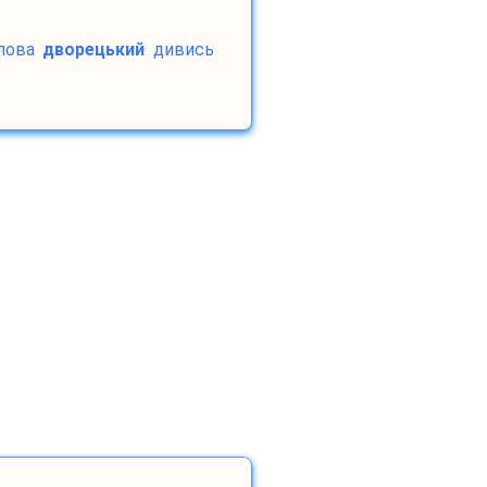
лова
дворецький
дивись