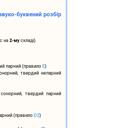
звуко-буквений розбір
с на
2-му
складі).
дий парний (правило
E
)
сонорний, твердий непарний
 сонорний, твердий парний
парний (правило
D2
)