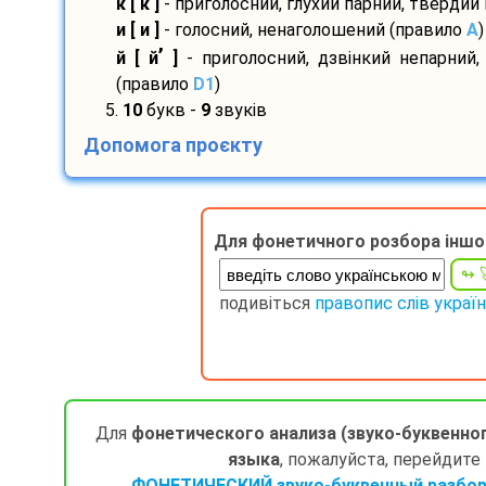
к [ к ]
- приголосний, глухий парний, твердий
и [ и ]
- голосний, ненаголошений (правило
A
)
’
й [ й
]
- приголосний, дзвінкий непарний,
(правило
D1
)
5.
10
букв -
9
звуків
Допомога проєкту
Для фонетичного розбора іншо
подивіться
правопис слів украї
Для
фонетического анализа (звуко-буквенно
языка
, пожалуйста, перейдите
ФОНЕТИЧЕСКИЙ звуко-буквенный разбор 