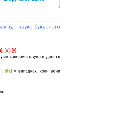
лізу, звуко-буквеного
і], [о], [у]
.
вуків використовують десять
], [йа]
у випадках, коли вони
ука