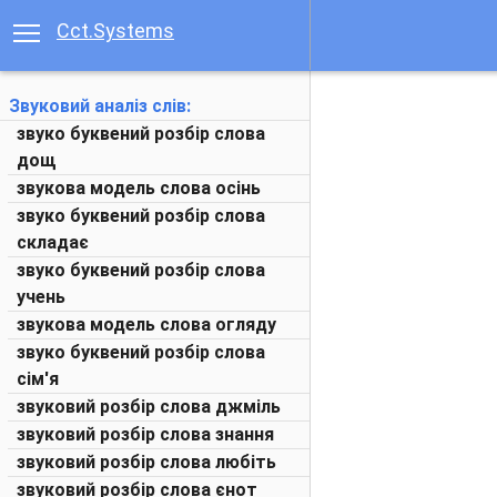
Cct.Systems
Звуковий аналіз слів:
звуко буквений розбір слова
дощ
звукова модель слова осінь
звуко буквений розбір слова
складає
звуко буквений розбір слова
учень
звукова модель слова огляду
звуко буквений розбір слова
сім'я
звуковий розбір слова джміль
звуковий розбір слова знання
звуковий розбір слова любіть
звуковий розбір слова єнот