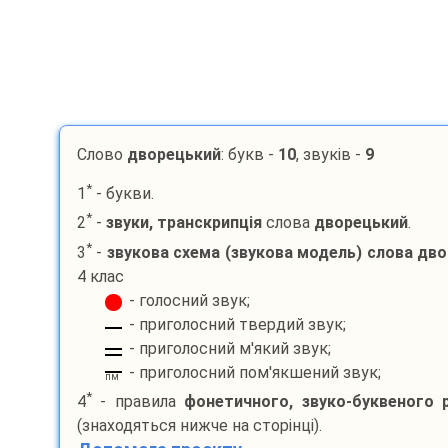
Слово
дворецький
: букв -
10
, звуків -
9
*
1
- букви.
*
2
-
звуки, транскрипція
слова
дворецький
.
*
3
-
звукова схема (звукова модель) слова
дво
4 клас
- голосний звук;
- приголосний твердий звук;
- приголосний м'який звук;
- приголосний пом'якшений звук;
пм
*
4
- правила
фонетичного, звуко-буквеного 
(знаходяться нижче на сторінці).