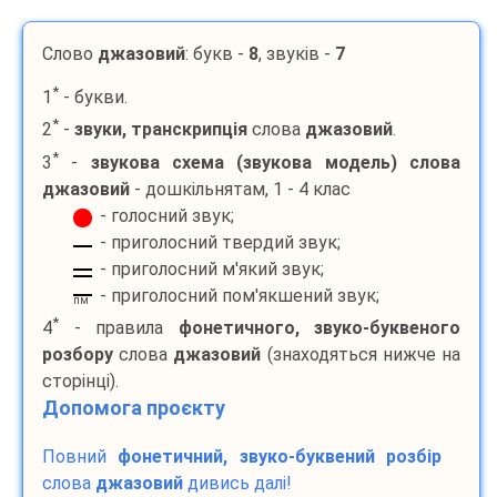
Слово
джазовий
: букв -
8
, звуків -
7
*
1
- букви.
*
2
-
звуки, транскрипція
слова
джазовий
.
*
3
-
звукова схема (звукова модель) слова
джазовий
- дошкільнятам, 1 - 4 клас
- голосний звук;
- приголосний твердий звук;
- приголосний м'який звук;
- приголосний пом'якшений звук;
пм
*
4
- правила
фонетичного, звуко-буквеного
розбору
слова
джазовий
(знаходяться нижче на
сторінці).
Допомога проєкту
Повний
фонетичний, звуко-буквений розбір
слова
джазовий
дивись далі!