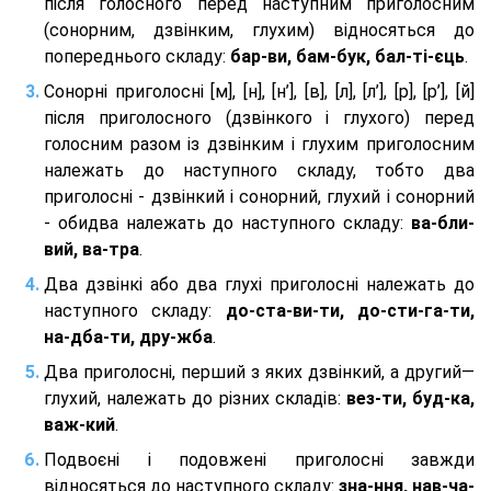
після голосного перед наступним приголосним
(сонорним, дзвінким, глухим) відносяться до
попереднього складу:
бар-ви, бам-бук, бал-ті-єць
.
Сонорні приголосні [м], [н], [н’], [в], [л], [л’], [р], [р’], [й]
після приголосного (дзвінкого і глухого) перед
голосним разом із дзвінким і глухим приголосним
належать до наступного складу, тобто два
приголосні - дзвінкий і сонорний, глухий і сонорний
- обидва належать до наступного складу:
ва-бли-
вий, ва-тра
.
Два дзвінкі або два глухі приголосні належать до
наступного складу:
до-ста-ви-ти, до-сти-га-ти,
на-дба-ти, дру-жба
.
Два приголосні, перший з яких дзвінкий, а другий—
глухий, належать до різних складів:
вез-ти, буд-ка,
важ-кий
.
Подвоєні і подовжені приголосні завжди
відносяться до наступного складу:
зна-ння, нав-ча-