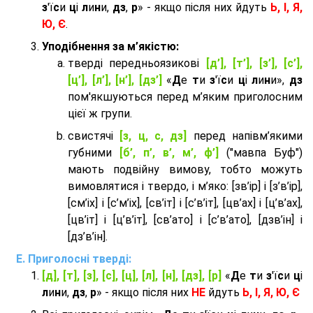
з
'ї
с
и
ц
і
л
и
н
и,
дз
,
р
» - якщо після них йдуть
Ь, І, Я,
Ю, Є
.
Уподібнення за м’якістю:
тверді передньоязикові
[д’], [т’], [з’], [с’],
[ц’], [л’], [н’], [дз’]
«
Д
е
т
и
з
'ї
с
и
ц
і
л
и
н
и»,
дз
пом'якшуються перед м’яким приголосним
цієї ж групи.
cвистячі
[з, ц, с, дз]
перед напівм’якими
губними
[б’, п’, в’, м’, ф’]
("мавпа Буф")
мають подвійну вимову, тобто можуть
вимовлятися і твердо, і м’яко: [зв’ір] і [з’в’ір],
[см’іх] і [с’м’іх], [св’іт] і [с’в’іт], [цв’ах] і [ц’в’ах],
[цв’іт] і [ц’в’іт], [св’ато] і [с’в’ато], [дзв’iн] і
[дз’в’iн].
Приголосні тверді:
[д], [т], [з], [с], [ц], [л], [н], [дз], [р]
«
Д
е
т
и
з
'ї
с
и
ц
і
л
и
н
и,
дз
,
р
» - якщо після них
НЕ
йдуть
Ь, І, Я, Ю, Є