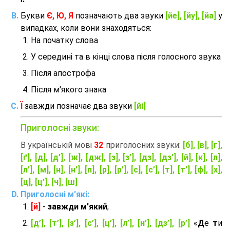
Букви
Є, Ю, Я
позначають два звуки
[йе], [йу], [йа]
у
випадках, коли вони знаходяться:
На початку слова
У середині та в кінці слова після голосного звука
Після апострофа
Після м'якого знака
Ї
завжди позначає два звуки
[йі]
Приголосні звуки:
В українській мові
32
приголосних звуки:
[б], [в], [г],
[ґ], [д], [д’], [ж], [дж], [з], [з’], [дз], [дз’], [й], [к], [л],
[л’], [м], [н], [н’], [п], [р], [р’], [с], [с’], [т], [т’], [ф], [х],
[ц], [ц’], [ч], [ш]
Приголосні м'які:
[й]
-
завжди м'який
;
[д’], [т’], [з’], [с’], [ц’], [л’], [н’], [дз’], [р’]
«
Д
е
т
и