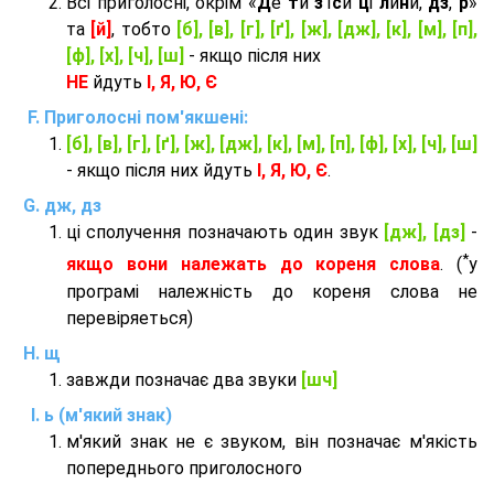
Всі приголосні, окрім «
Д
е
т
и
з
'ї
с
и
ц
і
л
и
н
и,
дз
,
р
»
та
[й]
, тобто
[б], [в], [г], [ґ], [ж], [дж], [к], [м], [п],
[ф], [х], [ч], [ш]
- якщо після них
НЕ
йдуть
І, Я, Ю, Є
Приголосні пом'якшені:
[б], [в], [г], [ґ], [ж], [дж], [к], [м], [п], [ф], [х], [ч], [ш]
- якщо після них йдуть
І, Я, Ю, Є
.
дж, дз
ці сполучення позначають один звук
[дж], [дз]
-
*
якщо вони належать до кореня слова
. (
у
програмі належність до кореня слова не
перевіряеться)
щ
завжди позначає два звуки
[шч]
ь (м'який знак)
м'який знак не є звуком, він позначає м'якість
попереднього приголосного