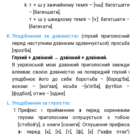
т + ш у звичайному темпі — [чш]: багатшати
– [багачшати],
т + ш у швидкому темпі — [ч:]: багатшати –
[багач:ати].
Уподібнення за дзвінкістю:
(глухий приголосний
перед наступним дзвінким одзвінчується): просьба
[проз’ба].
Глухий + дзвінкий → дзвінкий + дзвінкий.
В українській мові дзвінкий приголосний завжди
впливає своєю дзвінкістю на попередній глухий і
уподібнює його до себе: боротьба – [бород’ба],
вокзал – [воґзал], кісьба –[к’із’ба], футбол –
[фудбол], отже – [одже].
Уподібнення за глухістю:
Префікс і прийменник
з
перед кореневим
глухим приголосним оглушується: з тобою
[стобой’у], з книги [скниги]. Оглушення префікса
з-
перед [к], [п], [т], [ф], [х] ("кафе птах")