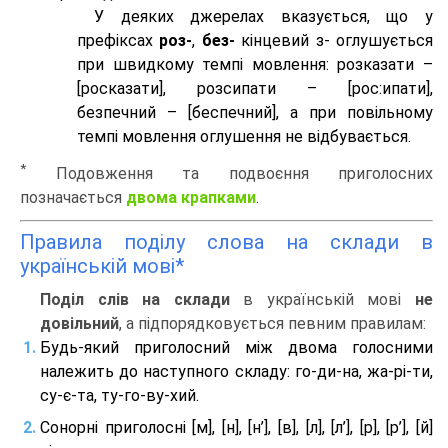
У деяких джерелах вказується, що у
префіксах
роз-
,
без-
кінцевий з- оглушується
при швидкому темпі мовлення: розказати –
[росказати], розсипати – [роc:ипати],
безпечний – [беспечний], а при повільному
темпі мовлення оглушення не відбувається.
*
Подовження та подвоєння приголосних
позначається
двома крапками
.
Правила поділу слова на склади в
українській мові*
Поділ слів на склади
в українській мові
не
довільний
, а підпорядковується певним правилам:
Будь-який приголосний між двома голосними
належить до наступного складу: го-ди-на, жа-рі-ти,
су-є-та, ту-го-ву-хий.
Сонорні приголосні [м], [н], [н’], [в], [л], [л’], [р], [р’], [й]