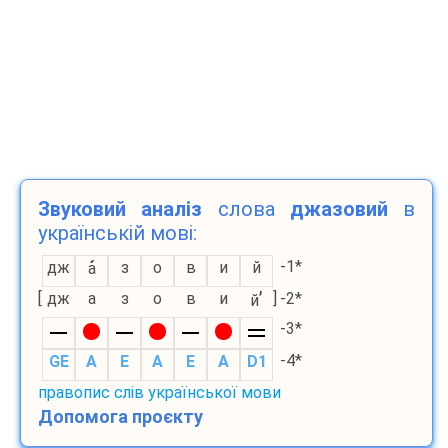
Звуковий аналіз
слова
джазовий
в
українській мові:
-1*
дж
з
о
в
и
й
а
’
[
дж
а
з
о
в
и
]
-2*
й
-3*
-4*
GE
A
E
A
E
A
D1
правопис слів української мови
Допомога проєкту