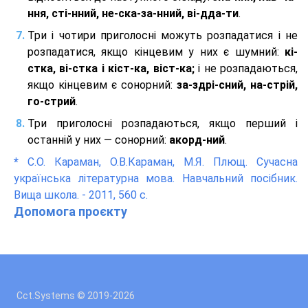
ння, сті-нний, не-ска-за-нний, ві-дда-ти
.
Три і чотири приголосні можуть розпадатися і не
розпадатися, якщо кінцевим у них є шумний:
кі-
стка, ві-стка і кіст-ка, віст-ка;
і не розпадаються,
якщо кінцевим є сонорний:
за-здрі-сний, на-стрій,
го-стрий
.
Три приголосні розпадаються, якщо перший і
останній у них — сонорний:
акорд-ний
.
*
С.О. Караман, О.В.Караман, М.Я. Плющ. Сучасна
українська літературна мова. Навчальний посібник.
Вища школа. - 2011, 560 с.
Допомога проєкту
Cct.Systems © 2019
-2026