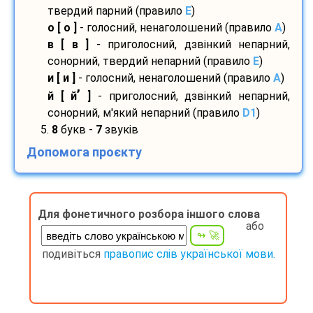
твердий парний (правило
E
)
о [ о ]
- голосний, ненаголошений (правило
A
)
в [ в ]
- приголосний, дзвінкий непарний,
сонорний, твердий непарний (правило
E
)
и [ и ]
- голосний, ненаголошений (правило
A
)
’
й [ й
]
- приголосний, дзвінкий непарний,
сонорний, м'який непарний (правило
D1
)
5.
8
букв -
7
звуків
Допомога проєкту
Для фонетичного розбора іншого слова
або
подивіться
правопис слів української мови.