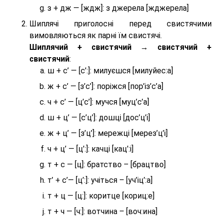
з + дж — [ждж]: з джерела [жджерела]
Шиплячі приголосні перед свистячими
вимовляються як парні їм свистячі.
Шиплячий + свистячий → свистячий +
свистячий
:
ш + с’ — [с’:]: милуєшся [милуйес:а]
ж + с’ — [з’с’]: поріжся [пор’із’с’а]
ч + с’ — [ц’с’]: мучся [муц’с’а]
ш + ц’ — [с’ц’]: дошці [дос’ц’і]
ж + ц’ — [з’ц’]: мережці [мерез’ц’і]
ч + ц’ — [ц’:]: качці [кац’:і]
т + с — [ц]: братство – [брaцтво]
т’ + с’— [ц’:]: учіться – [уч’іц’:a]
т + ц — [ц:]: коритце [кориц:е]
т + ч — [ч:]: вотчина – [вoч:ина]