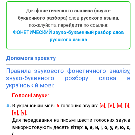
Для
фонетического анализа (звуко-
буквенного разбора)
слов
русского языка
,
пожалуйста, перейдите по ссылке:
ФОНЕТИЧЕСКИЙ звуко-буквенный разбор слов
русского языка
Допомога проєкту
Правила звукового фонетичного аналізу,
звуко-буквеного розбору слова в
українській мові:
Голосні звуки:
В українській мові
6
голосних звуків:
[а], [е], [и], [і],
[о], [у]
.
Для передавання на письмі шести голосних звуків
використовують десять літер:
а, е, и, і, о, у, я, ю, є,
ї.