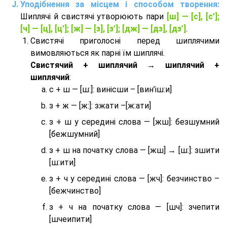
Уподібнення за місцем і способом творення:
Шиплячі й свистячі утворюють пари
[ш] — [c], [с’];
[ч] — [ц], [ц’]; [ж] — [з], [з’]; [дж] — [дз], [дз’]
.
Свистячі приголосні перед шиплячими
вимовляються як парні їм шиплячі.
Cвистячий + шиплячий → шиплячий +
шиплячий
:
с + ш — [ш:]: винісши – [вин’іш:и]
з + ж — [ж:]: зжати –[ж:ати]
з + ш у середині слова — [жш]: безшумний
[бежшумний]
з + ш на початку слова — [жш] → [ш:]: зшити
[ш:ити]
з + ч у середині слова — [жч]: безчинство –
[бежчинство]
з + ч на початку слова — [шч]: зчепити
[шчеипити]