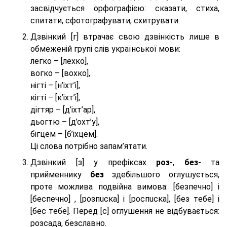
засвідчується орфографією: сказати, стиха,
спитати, сфотографувати, схитрувати.
Дзвінкий [г] втрачає свою дзвінкість лише в
обмеженій групі слів української мови:
легко – [лехко],
вогко – [вохко],
нігті – [н’іхт’і],
кігті – [к’іхт’і],
дігтяр – [д’іхт’ар],
дьогтю – [д’охт’у],
бігцем – [б’іхцем].
Ці слова потрібно запам’ятати.
Дзвінкий [з] у префіксах
роз-
,
без-
та
прийменнику
без
здебільшого оглушується,
проте можлива подвійна вимова: [безпeчно] і
[беспeчно] , [розпuска] і [роспuска], [без тeбе] і
[бес тeбе]. Перед [с] оглушення не відбувається:
розсада, безславно.