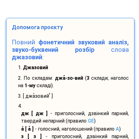
Допомога проєкту
Повний
фонетичний звуковий аналіз,
звуко-буквений розбір
слова
джазовий
:
1.
Джазовий
2. По складам:
джа
-
зо-
вий
(
3
склади; наголос
на
1-му
складі).
’
3. [ джа
зовий
]
4.
дж [ дж ]
- приголосний, дзвінкий парний,
твердий непарний (правило
GE
)
а
[ а
]
- голосний, наголошений (правило
A
)
з [ з ]
- приголосний, дзвінкий парний,