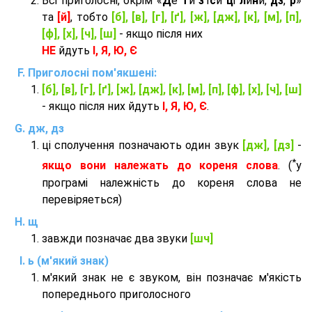
Всі приголосні, окрім «
Д
е
т
и
з
'ї
с
и
ц
і
л
и
н
и,
дз
,
р
»
та
[й]
, тобто
[б], [в], [г], [ґ], [ж], [дж], [к], [м], [п],
[ф], [х], [ч], [ш]
- якщо після них
НЕ
йдуть
І, Я, Ю, Є
Приголосні пом'якшені:
[б], [в], [г], [ґ], [ж], [дж], [к], [м], [п], [ф], [х], [ч], [ш]
- якщо після них йдуть
І, Я, Ю, Є
.
дж, дз
ці сполучення позначають один звук
[дж], [дз]
-
*
якщо вони належать до кореня слова
. (
у
програмі належність до кореня слова не
перевіряеться)
щ
завжди позначає два звуки
[шч]
ь (м'який знак)
м'який знак не є звуком, він позначає м'якість
попереднього приголосного