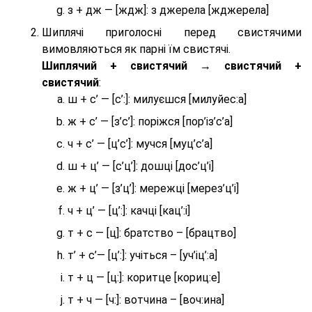
з + дж — [ждж]: з джерела [жджерела]
Шиплячі приголосні перед свистячими
вимовляються як парні їм свистячі.
Шиплячий + свистячий → свистячий +
свистячий
:
ш + с’ — [с’:]: милуєшся [милуйес:а]
ж + с’ — [з’с’]: поріжся [пор’із’с’а]
ч + с’ — [ц’с’]: мучся [муц’с’а]
ш + ц’ — [с’ц’]: дошці [дос’ц’і]
ж + ц’ — [з’ц’]: мережці [мерез’ц’і]
ч + ц’ — [ц’:]: качці [кац’:і]
т + с — [ц]: братство – [брaцтво]
т’ + с’— [ц’:]: учіться – [уч’іц’:a]
т + ц — [ц:]: коритце [кориц:е]
т + ч — [ч:]: вотчина – [вoч:ина]