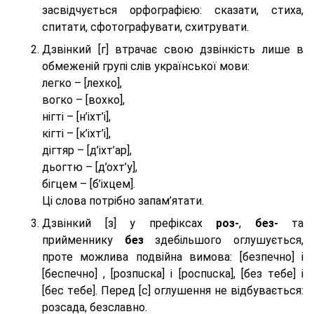
засвідчується орфографією: сказати, стиха,
спитати, сфотографувати, схитрувати.
Дзвінкий [г] втрачає свою дзвінкість лише в
обмеженій групі слів української мови:
легко – [лехко],
вогко – [вохко],
нігті – [н’іхт’і],
кігті – [к’іхт’і],
дігтяр – [д’іхт’ар],
дьогтю – [д’охт’у],
бігцем – [б’іхцем].
Ці слова потрібно запам’ятати.
Дзвінкий [з] у префіксах
роз-
,
без-
та
прийменнику
без
здебільшого оглушується,
проте можлива подвійна вимова: [безпeчно] і
[беспeчно] , [розпuска] і [роспuска], [без тeбе] і
[бес тeбе]. Перед [с] оглушення не відбувається:
розсада, безславно.