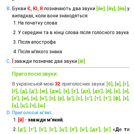
Букви
Є, Ю, Я
позначають два звуки
[йе], [йу], [йа]
у
випадках, коли вони знаходяться:
На початку слова
У середині та в кінці слова після голосного звука
Після апострофа
Після м'якого знака
Ї
завжди позначає два звуки
[йі]
Приголосні звуки:
В українській мові
32
приголосних звуки:
[б], [в], [г],
[ґ], [д], [д’], [ж], [дж], [з], [з’], [дз], [дз’], [й], [к], [л],
[л’], [м], [н], [н’], [п], [р], [р’], [с], [с’], [т], [т’], [ф], [х],
[ц], [ц’], [ч], [ш]
Приголосні м'які:
[й]
-
завжди м'який
;
[д’], [т’], [з’], [с’], [ц’], [л’], [н’], [дз’], [р’]
«
Д
е
т
и