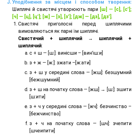
Уподібнення за місцем і способом творення:
Шиплячі й свистячі утворюють пари
[ш] — [c], [с’];
[ч] — [ц], [ц’]; [ж] — [з], [з’]; [дж] — [дз], [дз’]
.
Свистячі приголосні перед шиплячими
вимовляються як парні їм шиплячі.
Cвистячий + шиплячий → шиплячий +
шиплячий
:
с + ш — [ш:]: винісши – [вин’іш:и]
з + ж — [ж:]: зжати –[ж:ати]
з + ш у середині слова — [жш]: безшумний
[бежшумний]
з + ш на початку слова — [жш] → [ш:]: зшити
[ш:ити]
з + ч у середині слова — [жч]: безчинство –
[бежчинство]
з + ч на початку слова — [шч]: зчепити
[шчеипити]