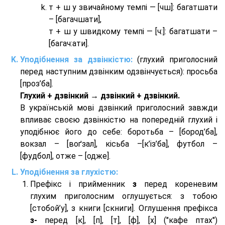
т + ш у звичайному темпі — [чш]: багатшати
– [багачшати],
т + ш у швидкому темпі — [ч:]: багатшати –
[багач:ати].
Уподібнення за дзвінкістю:
(глухий приголосний
перед наступним дзвінким одзвінчується): просьба
[проз’ба].
Глухий + дзвінкий → дзвінкий + дзвінкий.
В українській мові дзвінкий приголосний завжди
впливає своєю дзвінкістю на попередній глухий і
уподібнює його до себе: боротьба – [бород’ба],
вокзал – [воґзал], кісьба –[к’із’ба], футбол –
[фудбол], отже – [одже].
Уподібнення за глухістю:
Префікс і прийменник
з
перед кореневим
глухим приголосним оглушується: з тобою
[стобой’у], з книги [скниги]. Оглушення префікса
з-
перед [к], [п], [т], [ф], [х] ("кафе птах")