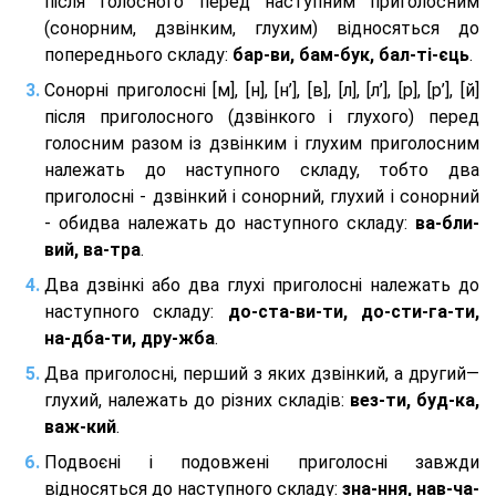
після голосного перед наступним приголосним
(сонорним, дзвінким, глухим) відносяться до
попереднього складу:
бар-ви, бам-бук, бал-ті-єць
.
Сонорні приголосні [м], [н], [н’], [в], [л], [л’], [р], [р’], [й]
після приголосного (дзвінкого і глухого) перед
голосним разом із дзвінким і глухим приголосним
належать до наступного складу, тобто два
приголосні - дзвінкий і сонорний, глухий і сонорний
- обидва належать до наступного складу:
ва-бли-
вий, ва-тра
.
Два дзвінкі або два глухі приголосні належать до
наступного складу:
до-ста-ви-ти, до-сти-га-ти,
на-дба-ти, дру-жба
.
Два приголосні, перший з яких дзвінкий, а другий—
глухий, належать до різних складів:
вез-ти, буд-ка,
важ-кий
.
Подвоєні і подовжені приголосні завжди
відносяться до наступного складу:
зна-ння, нав-ча-