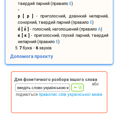
твердий парний (правило
E
)
-
р [ р ]
- приголосний, дзвінкий непарний,
сонорний, твердий парний (правило
E
)
о
[ о
]
- голосний, наголошений (правило
A
)
к [ к ]
- приголосний, глухий парний, твердий
непарний (правило
E
)
5.
7
букв -
6
звуків
Допомога проєкту
Для фонетичного розбора іншого слова
або
подивіться
правопис слів української мови.