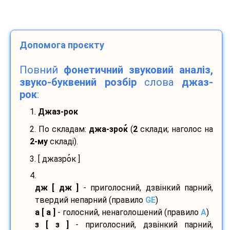
Допомога проєкту
Повний
фонетичний звуковий аналіз,
звуко-буквений розбір
слова
джаз-
рок
:
1.
Джаз-рок
2. По складам:
джа-
зрок
(
2
склади; наголос на
2-му
складі).
3. [ джазро
к ]
4.
дж [ дж ]
- приголосний, дзвінкий парний,
твердий непарний (правило
GE
)
а [ а ]
- голосний, ненаголошений (правило
A
)
з [ з ]
- приголосний, дзвінкий парний,