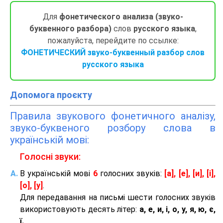
Для
фонетического анализа (звуко-
буквенного разбора)
слов
русского языка
,
пожалуйста, перейдите по ссылке:
ФОНЕТИЧЕСКИЙ звуко-буквенный разбор слов
русского языка
Допомога проєкту
Правила звукового фонетичного аналізу,
звуко-буквеного розбору слова в
українській мові:
Голосні звуки:
В українській мові
6
голосних звуків:
[а], [е], [и], [і],
[о], [у]
.
Для передавання на письмі шести голосних звуків
використовують десять літер:
а, е, и, і, о, у, я, ю, є,
ї.