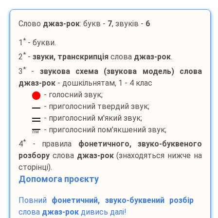
Слово
джаз-рок
: букв -
7
, звуків -
6
*
1
- букви.
*
2
-
звуки, транскрипція
слова
джаз-рок
.
*
3
-
звукова схема (звукова модель) слова
джаз-рок
- дошкільнятам, 1 - 4 клас
- голосний звук;
- приголосний твердий звук;
- приголосний м'який звук;
- приголосний пом'якшений звук;
пм
*
4
- правила
фонетичного, звуко-буквеного
розбору
слова
джаз-рок
(знаходяться нижче на
сторінці).
Допомога проєкту
Повний
фонетичний, звуко-буквений розбір
слова
джаз-рок
дивись далі!