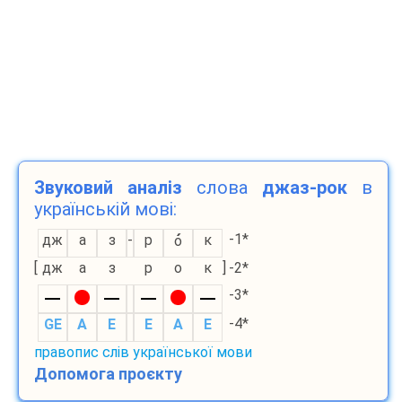
Звуковий аналіз
слова
джаз-рок
в
українській мові:
-1*
дж
а
з
-
р
к
о
[
дж
а
з
р
о
к
]
-2*
-3*
-4*
GE
A
E
E
A
E
правопис слів української мови
Допомога проєкту