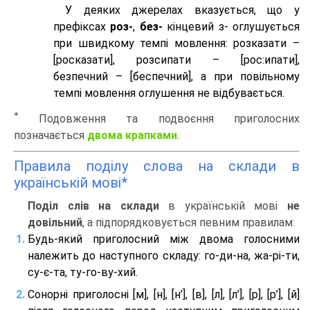
У деяких джерелах вказується, що у
префіксах
роз-
,
без-
кінцевий з- оглушується
при швидкому темпі мовлення: розказати –
[росказати], розсипати – [роc:ипати],
безпечний – [беспечний], а при повільному
темпі мовлення оглушення не відбувається.
*
Подовження та подвоєння приголосних
позначається
двома крапками
.
Правила поділу слова на склади в
українській мові*
Поділ слів на склади
в українській мові
не
довільний
, а підпорядковується певним правилам:
Будь-який приголосний між двома голосними
належить до наступного складу: го-ди-на, жа-рі-ти,
су-є-та, ту-го-ву-хий.
Сонорні приголосні [м], [н], [н’], [в], [л], [л’], [р], [р’], [й]