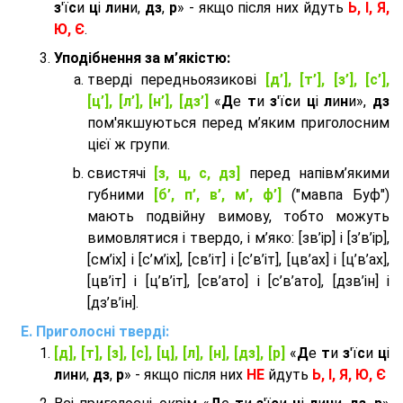
з
'ї
с
и
ц
і
л
и
н
и,
дз
,
р
» - якщо після них йдуть
Ь, І, Я,
Ю, Є
.
Уподібнення за м’якістю:
тверді передньоязикові
[д’], [т’], [з’], [с’],
[ц’], [л’], [н’], [дз’]
«
Д
е
т
и
з
'ї
с
и
ц
і
л
и
н
и»,
дз
пом'якшуються перед м’яким приголосним
цієї ж групи.
cвистячі
[з, ц, с, дз]
перед напівм’якими
губними
[б’, п’, в’, м’, ф’]
("мавпа Буф")
мають подвійну вимову, тобто можуть
вимовлятися і твердо, і м’яко: [зв’ір] і [з’в’ір],
[см’іх] і [с’м’іх], [св’іт] і [с’в’іт], [цв’ах] і [ц’в’ах],
[цв’іт] і [ц’в’іт], [св’ато] і [с’в’ато], [дзв’iн] і
[дз’в’iн].
Приголосні тверді:
[д], [т], [з], [с], [ц], [л], [н], [дз], [р]
«
Д
е
т
и
з
'ї
с
и
ц
і
л
и
н
и,
дз
,
р
» - якщо після них
НЕ
йдуть
Ь, І, Я, Ю, Є