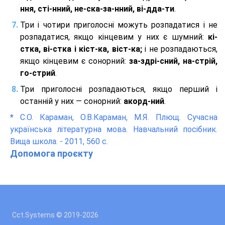
ння, сті-нний, не-ска-за-нний, ві-дда-ти
.
Три і чотири приголосні можуть розпадатися і не
розпадатися, якщо кінцевим у них є шумний:
кі-
стка, ві-стка і кіст-ка, віст-ка;
і не розпадаються,
якщо кінцевим є сонорний:
за-здрі-сний, на-стрій,
го-стрий
.
Три приголосні розпадаються, якщо перший і
останній у них — сонорний:
акорд-ний
.
*
С.О. Караман, О.В.Караман, М.Я. Плющ. Сучасна
українська літературна мова. Навчальний посібник.
Вища школа. - 2011, 560 с.
Допомога проєкту
Cct.Systems © 2019
-2026