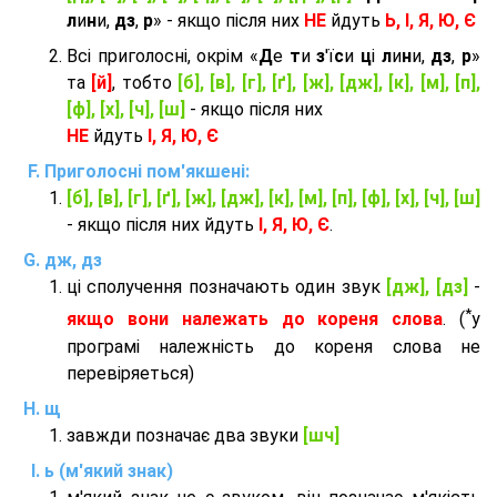
л
и
н
и,
дз
,
р
» - якщо після них
НЕ
йдуть
Ь, І, Я, Ю, Є
Всі приголосні, окрім «
Д
е
т
и
з
'ї
с
и
ц
і
л
и
н
и,
дз
,
р
»
та
[й]
, тобто
[б], [в], [г], [ґ], [ж], [дж], [к], [м], [п],
[ф], [х], [ч], [ш]
- якщо після них
НЕ
йдуть
І, Я, Ю, Є
Приголосні пом'якшені:
[б], [в], [г], [ґ], [ж], [дж], [к], [м], [п], [ф], [х], [ч], [ш]
- якщо після них йдуть
І, Я, Ю, Є
.
дж, дз
ці сполучення позначають один звук
[дж], [дз]
-
*
якщо вони належать до кореня слова
. (
у
програмі належність до кореня слова не
перевіряеться)
щ
завжди позначає два звуки
[шч]
ь (м'який знак)