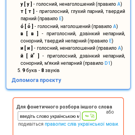
у [ у ]
- голосний, ненаголошений (правило
A
)
т [ т ]
- приголосний, глухий парний, твердий
парний (правило
E
)
о
[ о
]
- голосний, наголошений (правило
A
)
в [ в ]
- приголосний, дзвінкий непарний,
сонорний, твердий непарний (правило
E
)
и [ и ]
- голосний, ненаголошений (правило
A
)
’
й [ й
]
- приголосний, дзвінкий непарний,
сонорний, м'який непарний (правило
D1
)
5.
9
букв -
8
звуків
Допомога проєкту
Для фонетичного розбора іншого слова
або
подивіться
правопис слів української мови.