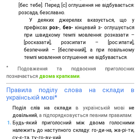
[бес тeбе]. Перед [с] оглушення не відбувається:
розсада, безславно.
У деяких джерелах вказується, що у
префіксах
роз-
,
без-
кінцевий з- оглушується
при швидкому темпі мовлення: розказати –
[росказати], розсипати – [роc:ипати],
безпечний – [беспечний], а при повільному
темпі мовлення оглушення не відбувається.
*
Подовження та подвоєння приголосних
позначається
двома крапками
.
Правила поділу слова на склади в
українській мові*
Поділ слів на склади
в українській мові
не
довільний
, а підпорядковується певним правилам:
Будь-який приголосний між двома голосними
належить до наступного складу: го-ди-на, жа-рі-ти,
су-є-та, ту-го-ву-хий.