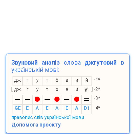
Звуковий аналіз
слова
джгутовий
в
українській мові:
-1*
дж
г
у
т
в
и
й
о
’
[
дж
г
у
т
о
в
и
]
-2*
й
-3*
-4*
GE
E
A
E
A
E
A
D1
правопис слів української мови
Допомога проєкту