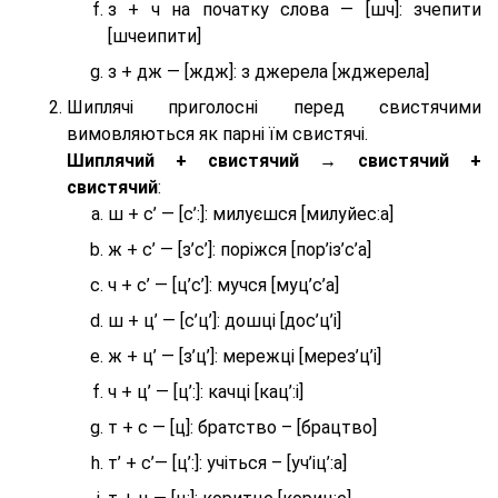
з + ч на початку слова — [шч]: зчепити
[шчеипити]
з + дж — [ждж]: з джерела [жджерела]
Шиплячі приголосні перед свистячими
вимовляються як парні їм свистячі.
Шиплячий + свистячий → свистячий +
свистячий
:
ш + с’ — [с’:]: милуєшся [милуйес:а]
ж + с’ — [з’с’]: поріжся [пор’із’с’а]
ч + с’ — [ц’с’]: мучся [муц’с’а]
ш + ц’ — [с’ц’]: дошці [дос’ц’і]
ж + ц’ — [з’ц’]: мережці [мерез’ц’і]
ч + ц’ — [ц’:]: качці [кац’:і]
т + с — [ц]: братство – [брaцтво]
т’ + с’— [ц’:]: учіться – [уч’іц’:a]