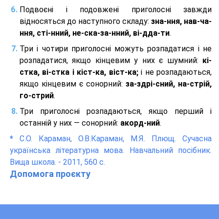
Подвоєні і подовжені приголосні завжди
відносяться до наступного складу:
зна-ння, нав-ча-
ння, сті-нний, не-ска-за-нний, ві-дда-ти
.
Три і чотири приголосні можуть розпадатися і не
розпадатися, якщо кінцевим у них є шумний:
кі-
стка, ві-стка і кіст-ка, віст-ка;
і не розпадаються,
якщо кінцевим є сонорний:
за-здрі-сний, на-стрій,
го-стрий
.
Три приголосні розпадаються, якщо перший і
останній у них — сонорний:
акорд-ний
.
*
С.О. Караман, О.В.Караман, М.Я. Плющ. Сучасна
українська літературна мова. Навчальний посібник.
Вища школа. - 2011, 560 с.
Допомога проєкту