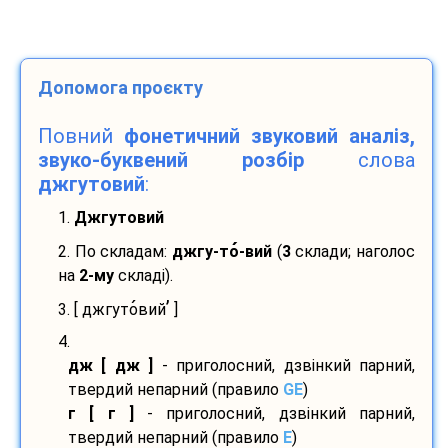
Допомога проєкту
Повний
фонетичний звуковий аналіз,
звуко-буквений розбір
слова
джгутовий
:
1.
Джгутовий
2. По складам:
джгу-
то
-
вий
(
3
склади; наголос
на
2-му
складі).
’
3. [ джгуто
вий
]
4.
дж [ дж ]
- приголосний, дзвінкий парний,
твердий непарний (правило
GE
)
г [ г ]
- приголосний, дзвінкий парний,
твердий непарний (правило
E
)