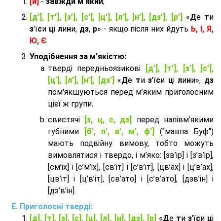
[й]
-
завжди м'який
;
[д’], [т’], [з’], [с’], [ц’], [л’], [н’], [дз’], [р’]
«
Д
е
т
и
з
'ї
с
и
ц
і
л
и
н
и,
дз
,
р
» - якщо після них йдуть
Ь, І, Я,
Ю, Є
.
Уподібнення за м’якістю:
тверді передньоязикові
[д’], [т’], [з’], [с’],
[ц’], [л’], [н’], [дз’]
«
Д
е
т
и
з
'ї
с
и
ц
і
л
и
н
и»,
дз
пом'якшуються перед м’яким приголосним
цієї ж групи.
cвистячі
[з, ц, с, дз]
перед напівм’якими
губними
[б’, п’, в’, м’, ф’]
("мавпа Буф")
мають подвійну вимову, тобто можуть
вимовлятися і твердо, і м’яко: [зв’ір] і [з’в’ір],
[см’іх] і [с’м’іх], [св’іт] і [с’в’іт], [цв’ах] і [ц’в’ах],
[цв’іт] і [ц’в’іт], [св’ато] і [с’в’ато], [дзв’iн] і
[дз’в’iн].
Приголосні тверді:
[д], [т], [з], [с], [ц], [л], [н], [дз], [р]
«
Д
е
т
и
з
'ї
с
и
ц
і