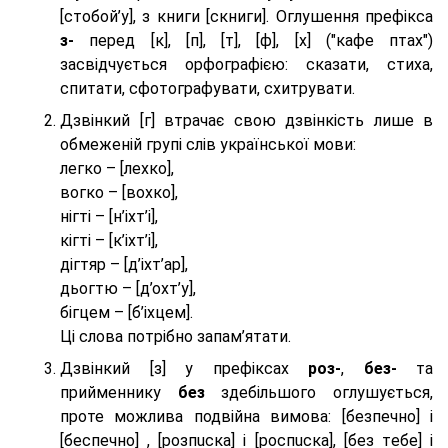
[стобой’у], з книги [скниги]. Оглушення префікса
з-
перед [к], [п], [т], [ф], [х] ("кафе птах")
засвідчується орфографією: сказати, стиха,
спитати, сфотографувати, схитрувати.
Дзвінкий [г] втрачає свою дзвінкість лише в
обмеженій групі слів української мови:
легко – [лехко],
вогко – [вохко],
нігті – [н’іхт’і],
кігті – [к’іхт’і],
дігтяр – [д’іхт’ар],
дьогтю – [д’охт’у],
бігцем – [б’іхцем].
Ці слова потрібно запам’ятати.
Дзвінкий [з] у префіксах
роз-
,
без-
та
прийменнику
без
здебільшого оглушується,
проте можлива подвійна вимова: [безпeчно] і
[беспeчно] , [розпuска] і [роспuска], [без тeбе] і