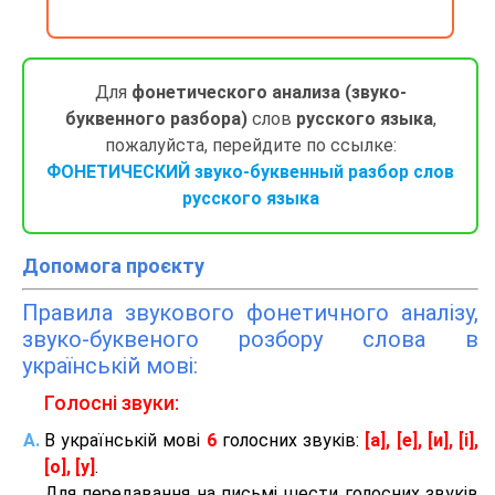
Для
фонетического анализа (звуко-
буквенного разбора)
слов
русского языка
,
пожалуйста, перейдите по ссылке:
ФОНЕТИЧЕСКИЙ звуко-буквенный разбор слов
русского языка
Допомога проєкту
Правила звукового фонетичного аналізу,
звуко-буквеного розбору слова в
українській мові:
Голосні звуки:
В українській мові
6
голосних звуків:
[а], [е], [и], [і],
[о], [у]
.
Для передавання на письмі шести голосних звуків