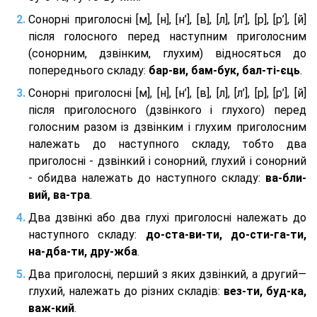
Сонорні приголосні [м], [н], [н’], [в], [л], [л’], [р], [р’], [й]
після голосного перед наступним приголосним
(сонорним, дзвінким, глухим) відносяться до
попереднього складу:
бар-ви, бам-бук, бал-ті-єць
.
Сонорні приголосні [м], [н], [н’], [в], [л], [л’], [р], [р’], [й]
після приголосного (дзвінкого і глухого) перед
голосним разом із дзвінким і глухим приголосним
належать до наступного складу, тобто два
приголосні - дзвінкий і сонорний, глухий і сонорний
- обидва належать до наступного складу:
ва-бли-
вий, ва-тра
.
Два дзвінкі або два глухі приголосні належать до
наступного складу:
до-ста-ви-ти, до-сти-га-ти,
на-дба-ти, дру-жба
.
Два приголосні, перший з яких дзвінкий, а другий—
глухий, належать до різних складів:
вез-ти, буд-ка,
важ-кий
.