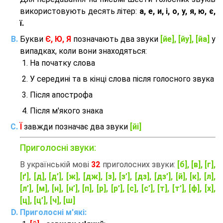
використовують десять літер:
а, е, и, і, о, у, я, ю, є,
ї.
Букви
Є, Ю, Я
позначають два звуки
[йе], [йу], [йа]
у
випадках, коли вони знаходяться:
На початку слова
У середині та в кінці слова після голосного звука
Після апострофа
Після м'якого знака
Ї
завжди позначає два звуки
[йі]
Приголосні звуки:
В українській мові
32
приголосних звуки:
[б], [в], [г],
[ґ], [д], [д’], [ж], [дж], [з], [з’], [дз], [дз’], [й], [к], [л],
[л’], [м], [н], [н’], [п], [р], [р’], [с], [с’], [т], [т’], [ф], [х],
[ц], [ц’], [ч], [ш]
Приголосні м'які: