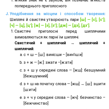
м'який знак не є звуком, він позначає м'якість
попереднього приголосного
Уподібнення за місцем і способом творення:
Шиплячі й свистячі утворюють пари
[ш] — [c], [с’];
[ч] — [ц], [ц’]; [ж] — [з], [з’]; [дж] — [дз], [дз’]
.
Свистячі приголосні перед шиплячими
вимовляються як парні їм шиплячі.
Cвистячий + шиплячий → шиплячий +
шиплячий
:
с + ш — [ш:]: винісши – [вин’іш:и]
з + ж — [ж:]: зжати –[ж:ати]
з + ш у середині слова — [жш]: безшумний
[бежшумний]
з + ш на початку слова — [жш] → [ш:]: зшити
[ш:ити]
з + ч у середині слова — [жч]: безчинство –
[бежчинство]