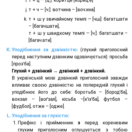
т + ц — [ц:]: коритце [кориц:е]
т + ч — [ч:]: вотчина – [вoч:ина]
т + ш у звичайному темпі — [чш]: багатшати
– [багачшати],
т + ш у швидкому темпі — [ч:]: багатшати –
[багач:ати].
Уподібнення за дзвінкістю:
(глухий приголосний
перед наступним дзвінким одзвінчується): просьба
[проз’ба].
Глухий + дзвінкий → дзвінкий + дзвінкий.
В українській мові дзвінкий приголосний завжди
впливає своєю дзвінкістю на попередній глухий і
уподібнює його до себе: боротьба – [бород’ба],
вокзал – [воґзал], кісьба –[к’із’ба], футбол –
[фудбол], отже – [одже].
Уподібнення за глухістю:
Префікс і прийменник
з
перед кореневим
глухим приголосним оглушується: з тобою