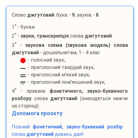
Слово
джгутовий
: букв -
9
, звуків -
8
*
1
- букви.
*
2
-
звуки, транскрипція
слова
джгутовий
.
*
3
-
звукова схема (звукова модель) слова
джгутовий
- дошкільнятам, 1 - 4 клас
- голосний звук;
- приголосний твердий звук;
- приголосний м'який звук;
- приголосний пом'якшений звук;
пм
*
4
- правила
фонетичного, звуко-буквеного
розбору
слова
джгутовий
(знаходяться нижче
на сторінці).
Допомога проєкту
Повний
фонетичний, звуко-буквений розбір
слова
джгутовий
дивись далі!