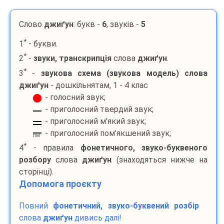
Слово
джиґун
: букв -
6
, звуків -
5
*
1
- букви.
*
2
-
звуки, транскрипція
слова
джиґун
.
*
3
-
звукова схема (звукова модель) слова
джиґун
- дошкільнятам, 1 - 4 клас
- голосний звук;
- приголосний твердий звук;
- приголосний м'який звук;
- приголосний пом'якшений звук;
пм
*
4
- правила
фонетичного, звуко-буквеного
розбору
слова
джиґун
(знаходяться нижче на
сторінці).
Допомога проєкту
Повний
фонетичний, звуко-буквений розбір
слова
джиґун
дивись далі!