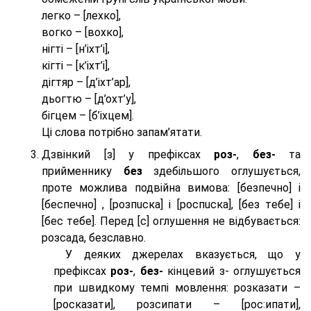
легко – [лехко],
вогко – [вохко],
нігті – [н’іхт’і],
кігті – [к’іхт’і],
дігтяр – [д’іхт’ар],
дьогтю – [д’охт’у],
бігцем – [б’іхцем].
Ці слова потрібно запам’ятати.
Дзвінкий [з] у префіксах
роз-
,
без-
та
прийменнику
без
здебільшого оглушується,
проте можлива подвійна вимова: [безпeчно] і
[беспeчно] , [розпuска] і [роспuска], [без тeбе] і
[бес тeбе]. Перед [с] оглушення не відбувається:
розсада, безславно.
У деяких джерелах вказується, що у
префіксах
роз-
,
без-
кінцевий з- оглушується
при швидкому темпі мовлення: розказати –
[росказати], розсипати – [роc:ипати],