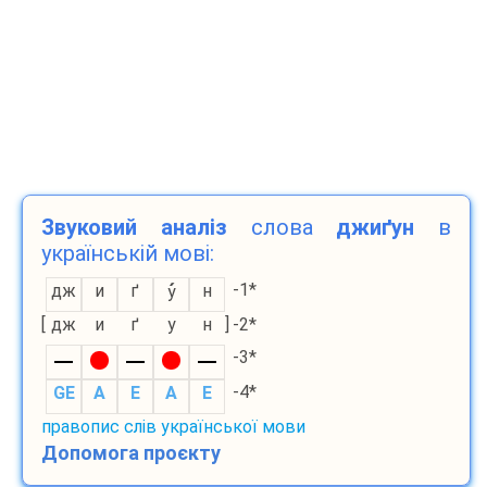
Звуковий аналіз
слова
джиґун
в
українській мові:
-1*
дж
и
ґ
н
у
[
дж
и
ґ
у
н
]
-2*
-3*
-4*
GE
A
E
A
E
правопис слів української мови
Допомога проєкту