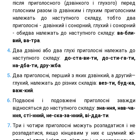
після приголосного (дзвінкого і глухого) перед
голосним разом із дзвінким і глухим приголосним
належать до наступного складу, тобто два
приголосні - дзвінкий і сонорний, глухий і сонорний
- обидва належать до наступного складу:
ва-бли-
вий, ва-тра
.
Два дзвінкі або два глухі приголосні належать до
наступного складу:
до-ста-ви-ти, до-сти-га-ти,
на-дба-ти, дру-жба
.
Два приголосні, перший з яких дзвінкий, а другий—
глухий, належать до різних складів:
вез-ти, буд-ка,
важ-кий
.
Подвоєні і подовжені приголосні завжди
відносяться до наступного складу:
зна-ння, нав-ча-
ння, сті-нний, не-ска-за-нний, ві-дда-ти
.
Три і чотири приголосні можуть розпадатися і не
розпадатися, якщо кінцевим у них є шумний:
кі-