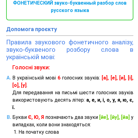
ФОНЕТИЧЕСКИЙ звуко-буквенный разбор слов
русского языка
Допомога проєкту
Правила звукового фонетичного аналізу,
звуко-буквеного розбору слова в
українській мові:
Голосні звуки:
В українській мові
6
голосних звуків:
[а], [е], [и], [і],
[о], [у]
.
Для передавання на письмі шести голосних звуків
використовують десять літер:
а, е, и, і, о, у, я, ю, є,
ї.
Букви
Є, Ю, Я
позначають два звуки
[йе], [йу], [йа]
у
випадках, коли вони знаходяться:
На початку слова