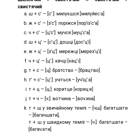
свистячий
:
ш + с’ — [с’:]: милуєшся [милуйес:а]
ж + с’ — [з’с’]: поріжся [пор’із’с’а]
ч + с’ — [ц’с’]: мучся [муц’с’а]
ш + ц’ — [с’ц’]: дошці [дос’ц’і]
ж + ц’ — [з’ц’]: мережці [мерез’ц’і]
ч + ц’ — [ц’:]: качці [кац’:і]
т + с — [ц]: братство – [брaцтво]
т’ + с’— [ц’:]: учіться – [уч’іц’:a]
т + ц — [ц:]: коритце [кориц:е]
т + ч — [ч:]: вотчина – [вoч:ина]
т + ш у звичайному темпі — [чш]: багатшати
– [багачшати],
т + ш у швидкому темпі — [ч:]: багатшати –
[багач:ати].