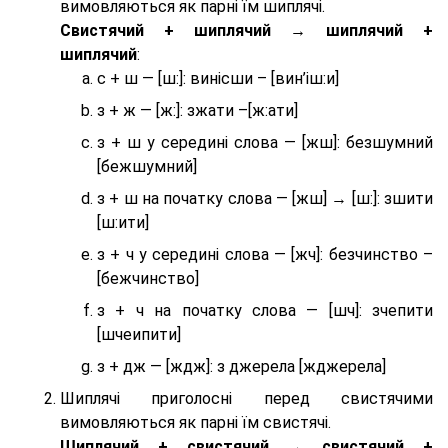
вимовляються як парні їм шиплячі.
Cвистячий + шиплячий → шиплячий +
шиплячий
:
с + ш — [ш:]: винісши – [вин’іш:и]
з + ж — [ж:]: зжати –[ж:ати]
з + ш у середині слова — [жш]: безшумний
[бежшумний]
з + ш на початку слова — [жш] → [ш:]: зшити
[ш:ити]
з + ч у середині слова — [жч]: безчинство –
[бежчинство]
з + ч на початку слова — [шч]: зчепити
[шчеипити]
з + дж — [ждж]: з джерела [жджерела]
Шиплячі приголосні перед свистячими
вимовляються як парні їм свистячі.
Шиплячий + свистячий → свистячий +