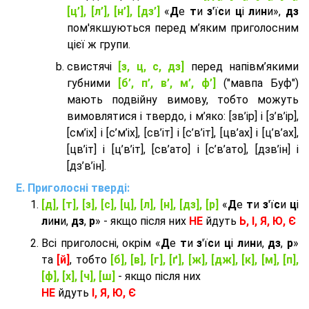
[ц’], [л’], [н’], [дз’]
«
Д
е
т
и
з
'ї
с
и
ц
і
л
и
н
и»,
дз
пом'якшуються перед м’яким приголосним
цієї ж групи.
cвистячі
[з, ц, с, дз]
перед напівм’якими
губними
[б’, п’, в’, м’, ф’]
("мавпа Буф")
мають подвійну вимову, тобто можуть
вимовлятися і твердо, і м’яко: [зв’ір] і [з’в’ір],
[см’іх] і [с’м’іх], [св’іт] і [с’в’іт], [цв’ах] і [ц’в’ах],
[цв’іт] і [ц’в’іт], [св’ато] і [с’в’ато], [дзв’iн] і
[дз’в’iн].
Приголосні тверді:
[д], [т], [з], [с], [ц], [л], [н], [дз], [р]
«
Д
е
т
и
з
'ї
с
и
ц
і
л
и
н
и,
дз
,
р
» - якщо після них
НЕ
йдуть
Ь, І, Я, Ю, Є
Всі приголосні, окрім «
Д
е
т
и
з
'ї
с
и
ц
і
л
и
н
и,
дз
,
р
»
та
[й]
, тобто
[б], [в], [г], [ґ], [ж], [дж], [к], [м], [п],
[ф], [х], [ч], [ш]
- якщо після них
НЕ
йдуть
І, Я, Ю, Є