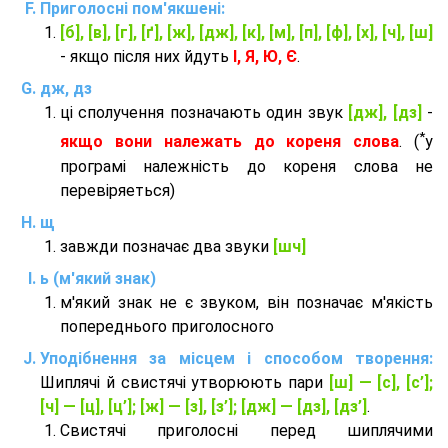
Приголосні пом'якшені:
[б], [в], [г], [ґ], [ж], [дж], [к], [м], [п], [ф], [х], [ч], [ш]
- якщо після них йдуть
І, Я, Ю, Є
.
дж, дз
ці сполучення позначають один звук
[дж], [дз]
-
*
якщо вони належать до кореня слова
. (
у
програмі належність до кореня слова не
перевіряеться)
щ
завжди позначає два звуки
[шч]
ь (м'який знак)
м'який знак не є звуком, він позначає м'якість
попереднього приголосного
Уподібнення за місцем і способом творення:
Шиплячі й свистячі утворюють пари
[ш] — [c], [с’];
[ч] — [ц], [ц’]; [ж] — [з], [з’]; [дж] — [дз], [дз’]
.
Свистячі приголосні перед шиплячими