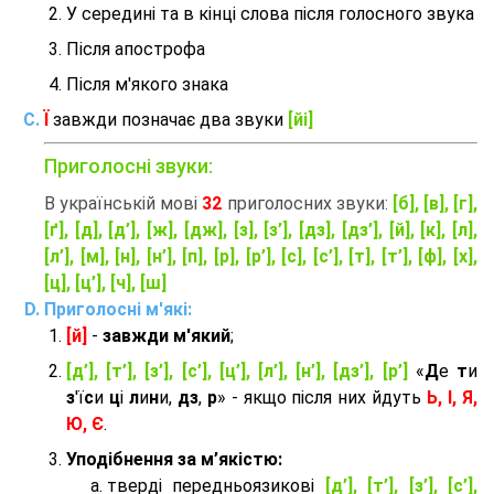
У середині та в кінці слова після голосного звука
Після апострофа
Після м'якого знака
Ї
завжди позначає два звуки
[йі]
Приголосні звуки:
В українській мові
32
приголосних звуки:
[б], [в], [г],
[ґ], [д], [д’], [ж], [дж], [з], [з’], [дз], [дз’], [й], [к], [л],
[л’], [м], [н], [н’], [п], [р], [р’], [с], [с’], [т], [т’], [ф], [х],
[ц], [ц’], [ч], [ш]
Приголосні м'які:
[й]
-
завжди м'який
;
[д’], [т’], [з’], [с’], [ц’], [л’], [н’], [дз’], [р’]
«
Д
е
т
и
з
'ї
с
и
ц
і
л
и
н
и,
дз
,
р
» - якщо після них йдуть
Ь, І, Я,
Ю, Є
.
Уподібнення за м’якістю:
тверді передньоязикові
[д’], [т’], [з’], [с’],