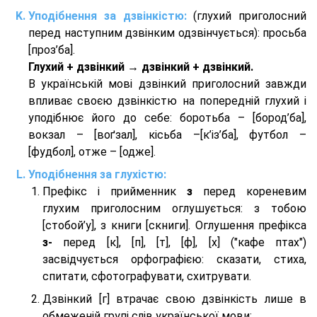
Уподібнення за дзвінкістю:
(глухий приголосний
перед наступним дзвінким одзвінчується): просьба
[проз’ба].
Глухий + дзвінкий → дзвінкий + дзвінкий.
В українській мові дзвінкий приголосний завжди
впливає своєю дзвінкістю на попередній глухий і
уподібнює його до себе: боротьба – [бород’ба],
вокзал – [воґзал], кісьба –[к’із’ба], футбол –
[фудбол], отже – [одже].
Уподібнення за глухістю:
Префікс і прийменник
з
перед кореневим
глухим приголосним оглушується: з тобою
[стобой’у], з книги [скниги]. Оглушення префікса
з-
перед [к], [п], [т], [ф], [х] ("кафе птах")
засвідчується орфографією: сказати, стиха,
спитати, сфотографувати, схитрувати.
Дзвінкий [г] втрачає свою дзвінкість лише в
обмеженій групі слів української мови: