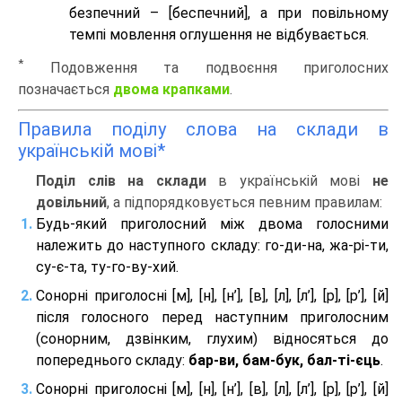
безпечний – [беспечний], а при повільному
темпі мовлення оглушення не відбувається.
*
Подовження та подвоєння приголосних
позначається
двома крапками
.
Правила поділу слова на склади в
українській мові*
Поділ слів на склади
в українській мові
не
довільний
, а підпорядковується певним правилам:
Будь-який приголосний між двома голосними
належить до наступного складу: го-ди-на, жа-рі-ти,
су-є-та, ту-го-ву-хий.
Сонорні приголосні [м], [н], [н’], [в], [л], [л’], [р], [р’], [й]
після голосного перед наступним приголосним
(сонорним, дзвінким, глухим) відносяться до
попереднього складу:
бар-ви, бам-бук, бал-ті-єць
.
Сонорні приголосні [м], [н], [н’], [в], [л], [л’], [р], [р’], [й]