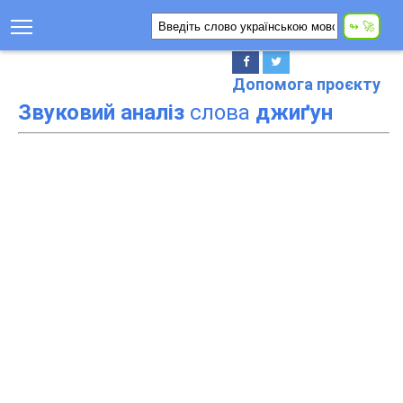
Допомога проєкту
Звуковий аналіз
слова
джиґун