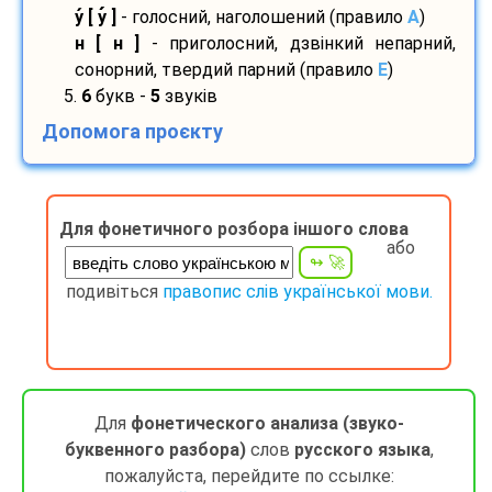
у
[ у
]
- голосний, наголошений (правило
A
)
н [ н ]
- приголосний, дзвінкий непарний,
сонорний, твердий парний (правило
E
)
5.
6
букв -
5
звуків
Допомога проєкту
Для фонетичного розбора іншого слова
або
подивіться
правопис слів української мови.
Для
фонетического анализа (звуко-
буквенного разбора)
слов
русского языка
,
пожалуйста, перейдите по ссылке: