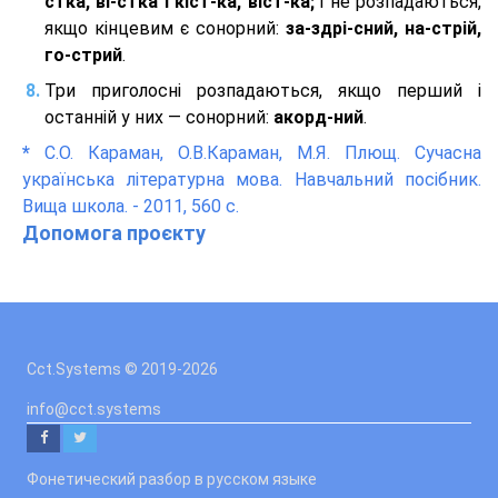
стка, ві-стка і кіст-ка, віст-ка;
і не розпадаються,
якщо кінцевим є сонорний:
за-здрі-сний, на-стрій,
го-стрий
.
Три приголосні розпадаються, якщо перший і
останній у них — сонорний:
акорд-ний
.
*
С.О. Караман, О.В.Караман, М.Я. Плющ. Сучасна
українська літературна мова. Навчальний посібник.
Вища школа. - 2011, 560 с.
Допомога проєкту
Cct.Systems © 2019
-2026
info@cct.systems
Фонетический разбор в русском языке