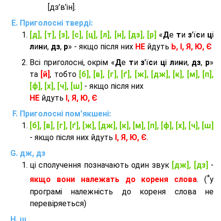
[дз’в’iн].
Приголосні тверді:
[д], [т], [з], [с], [ц], [л], [н], [дз], [р]
«
Д
е
т
и
з
'ї
с
и
ц
і
л
и
н
и,
дз
,
р
» - якщо після них
НЕ
йдуть
Ь, І, Я, Ю, Є
Всі приголосні, окрім «
Д
е
т
и
з
'ї
с
и
ц
і
л
и
н
и,
дз
,
р
»
та
[й]
, тобто
[б], [в], [г], [ґ], [ж], [дж], [к], [м], [п],
[ф], [х], [ч], [ш]
- якщо після них
НЕ
йдуть
І, Я, Ю, Є
Приголосні пом'якшені:
[б], [в], [г], [ґ], [ж], [дж], [к], [м], [п], [ф], [х], [ч], [ш]
- якщо після них йдуть
І, Я, Ю, Є
.
дж, дз
ці сполучення позначають один звук
[дж], [дз]
-
*
якщо вони належать до кореня слова
. (
у
програмі належність до кореня слова не
перевіряеться)
щ