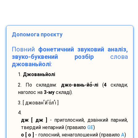
Допомога проєкту
Повний
фонетичний звуковий аналіз,
звуко-буквений розбір
слова
джованьйолі
:
1.
Джованьйолі
2. По складам:
джо-
вань-
йо
-
лі
(
4
склади;
наголос на
3-му
складі).
’
’
’
3. [ джован
й
о
л
і ]
4.
дж [ дж ]
- приголосний, дзвінкий парний,
твердий непарний (правило
GE
)
о [ о ]
- голосний, ненаголошений (правило
A
)