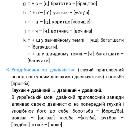
т + с — [ц]: братство – [брaцтво]
т’ + с’— [ц’:]: учіться – [уч’іц’:a]
т + ц — [ц:]: коритце [кориц:е]
т + ч — [ч:]: вотчина – [вoч:ина]
т + ш у звичайному темпі — [чш]: багатшати
– [багачшати],
т + ш у швидкому темпі — [ч:]: багатшати –
[багач:ати].
Уподібнення за дзвінкістю:
(глухий приголосний
перед наступним дзвінким одзвінчується): просьба
[проз’ба].
Глухий + дзвінкий → дзвінкий + дзвінкий.
В українській мові дзвінкий приголосний завжди
впливає своєю дзвінкістю на попередній глухий і
уподібнює його до себе: боротьба – [бород’ба],
вокзал – [воґзал], кісьба –[к’із’ба], футбол –
[фудбол], отже – [одже].