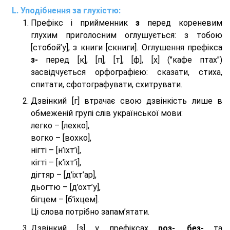
Уподібнення за глухістю:
Префікс і прийменник
з
перед кореневим
глухим приголосним оглушується: з тобою
[стобой’у], з книги [скниги]. Оглушення префікса
з-
перед [к], [п], [т], [ф], [х] ("кафе птах")
засвідчується орфографією: сказати, стиха,
спитати, сфотографувати, схитрувати.
Дзвінкий [г] втрачає свою дзвінкість лише в
обмеженій групі слів української мови:
легко – [лехко],
вогко – [вохко],
нігті – [н’іхт’і],
кігті – [к’іхт’і],
дігтяр – [д’іхт’ар],
дьогтю – [д’охт’у],
бігцем – [б’іхцем].
Ці слова потрібно запам’ятати.
Дзвінкий [з] у префіксах
роз-
,
без-
та