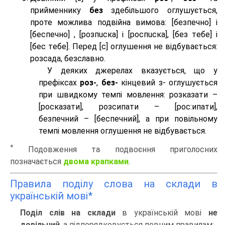
прийменнику
без
здебільшого оглушується,
проте можлива подвійна вимова: [безпeчно] і
[беспeчно] , [розпuска] і [роспuска], [без тeбе] і
[бес тeбе]. Перед [с] оглушення не відбувається:
розсада, безславно.
У деяких джерелах вказується, що у
префіксах
роз-
,
без-
кінцевий з- оглушується
при швидкому темпі мовлення: розказати –
[росказати], розсипати – [роc:ипати],
безпечний – [беспечний], а при повільному
темпі мовлення оглушення не відбувається.
*
Подовження та подвоєння приголосних
позначається
двома крапками
.
Правила поділу слова на склади в
українській мові*
Поділ слів на склади
в українській мові
не
довільний
, а підпорядковується певним правилам: