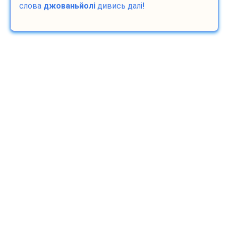
слова
джованьйолі
дивись далі!