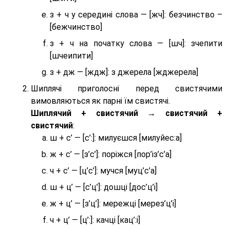
з + ч у середині слова — [жч]: безчинство –
[бежчинство]
з + ч на початку слова — [шч]: зчепити
[шчеипити]
з + дж — [ждж]: з джерела [жджерела]
Шиплячі приголосні перед свистячими
вимовляються як парні їм свистячі.
Шиплячий + свистячий → свистячий +
свистячий
:
ш + с’ — [с’:]: милуєшся [милуйес:а]
ж + с’ — [з’с’]: поріжся [пор’із’с’а]
ч + с’ — [ц’с’]: мучся [муц’с’а]
ш + ц’ — [с’ц’]: дошці [дос’ц’і]
ж + ц’ — [з’ц’]: мережці [мерез’ц’і]
ч + ц’ — [ц’:]: качці [кац’:і]