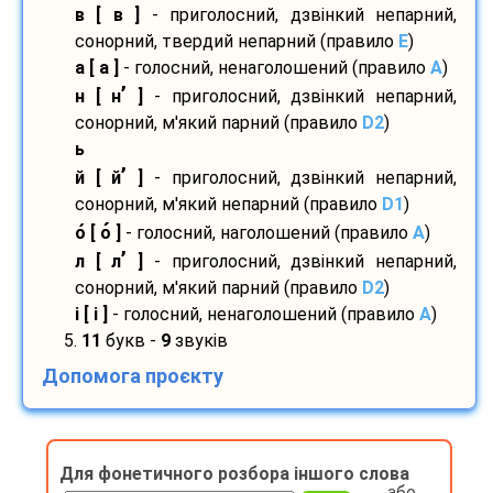
в [ в ]
- приголосний, дзвінкий непарний,
сонорний, твердий непарний (правило
E
)
а [ а ]
- голосний, ненаголошений (правило
A
)
’
н [ н
]
- приголосний, дзвінкий непарний,
сонорний, м'який парний (правило
D2
)
ь
’
й [ й
]
- приголосний, дзвінкий непарний,
сонорний, м'який непарний (правило
D1
)
о
[ о
]
- голосний, наголошений (правило
A
)
’
л [ л
]
- приголосний, дзвінкий непарний,
сонорний, м'який парний (правило
D2
)
і [ і ]
- голосний, ненаголошений (правило
A
)
5.
11
букв -
9
звуків
Допомога проєкту
Для фонетичного розбора іншого слова
або