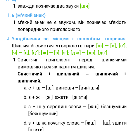
завжди позначає два звуки
[шч]
ь (м'який знак)
м'який знак не є звуком, він позначає м'якість
попереднього приголосного
Уподібнення за місцем і способом творення:
Шиплячі й свистячі утворюють пари
[ш] — [c], [с’];
[ч] — [ц], [ц’]; [ж] — [з], [з’]; [дж] — [дз], [дз’]
.
Свистячі приголосні перед шиплячими
вимовляються як парні їм шиплячі.
Cвистячий + шиплячий → шиплячий +
шиплячий
:
с + ш — [ш:]: винісши – [вин’іш:и]
з + ж — [ж:]: зжати –[ж:ати]
з + ш у середині слова — [жш]: безшумний
[бежшумний]
з + ш на початку слова — [жш] → [ш:]: зшити
[ш:ити]