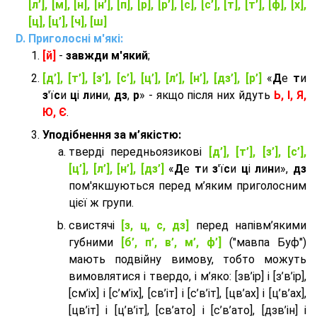
[л’], [м], [н], [н’], [п], [р], [р’], [с], [с’], [т], [т’], [ф], [х],
[ц], [ц’], [ч], [ш]
Приголосні м'які:
[й]
-
завжди м'який
;
[д’], [т’], [з’], [с’], [ц’], [л’], [н’], [дз’], [р’]
«
Д
е
т
и
з
'ї
с
и
ц
і
л
и
н
и,
дз
,
р
» - якщо після них йдуть
Ь, І, Я,
Ю, Є
.
Уподібнення за м’якістю:
тверді передньоязикові
[д’], [т’], [з’], [с’],
[ц’], [л’], [н’], [дз’]
«
Д
е
т
и
з
'ї
с
и
ц
і
л
и
н
и»,
дз
пом'якшуються перед м’яким приголосним
цієї ж групи.
cвистячі
[з, ц, с, дз]
перед напівм’якими
губними
[б’, п’, в’, м’, ф’]
("мавпа Буф")
мають подвійну вимову, тобто можуть
вимовлятися і твердо, і м’яко: [зв’ір] і [з’в’ір],
[см’іх] і [с’м’іх], [св’іт] і [с’в’іт], [цв’ах] і [ц’в’ах],
[цв’іт] і [ц’в’іт], [св’ато] і [с’в’ато], [дзв’iн] і