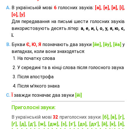
В українській мові
6
голосних звуків:
[а], [е], [и], [і],
[о], [у]
.
Для передавання на письмі шести голосних звуків
використовують десять літер:
а, е, и, і, о, у, я, ю, є,
ї.
Букви
Є, Ю, Я
позначають два звуки
[йе], [йу], [йа]
у
випадках, коли вони знаходяться:
На початку слова
У середині та в кінці слова після голосного звука
Після апострофа
Після м'якого знака
Ї
завжди позначає два звуки
[йі]
Приголосні звуки:
В українській мові
32
приголосних звуки:
[б], [в], [г],
[ґ], [д], [д’], [ж], [дж], [з], [з’], [дз], [дз’], [й], [к], [л],