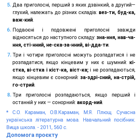
Два приголосні, перший з яких дзвінкий, а другий—
глухий, належать до різних складів:
вез-ти, буд-ка,
важ-кий
.
Подвоєні і подовжені приголосні завжди
відносяться до наступного складу:
зна-ння, нав-ча-
ння, сті-нний, не-ска-за-нний, ві-дда-ти
.
Три і чотири приголосні можуть розпадатися і не
розпадатися, якщо кінцевим у них є шумний:
кі-
стка, ві-стка і кіст-ка, віст-ка;
і не розпадаються,
якщо кінцевим є сонорний:
за-здрі-сний, на-стрій,
го-стрий
.
Три приголосні розпадаються, якщо перший і
останній у них — сонорний:
акорд-ний
.
*
С.О. Караман, О.В.Караман, М.Я. Плющ. Сучасна
українська літературна мова. Навчальний посібник.
Вища школа. - 2011, 560 с.
Допомога проєкту