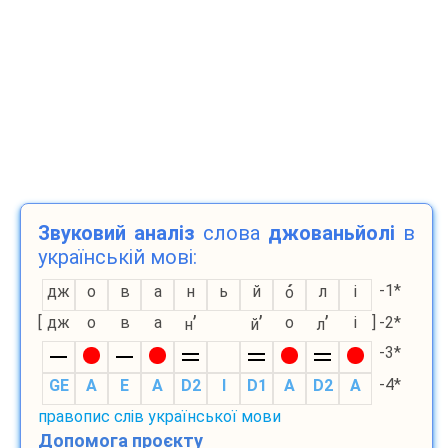
Звуковий аналіз
слова
джованьйолі
в
українській мові:
-1*
дж
о
в
а
н
ь
й
л
і
о
’
’
’
[
дж
о
в
а
о
і
]
-2*
н
й
л
-3*
-4*
GE
A
E
A
D2
I
D1
A
D2
A
правопис слів української мови
Допомога проєкту