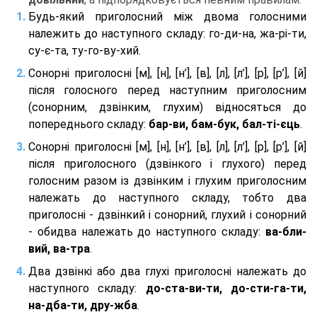
Будь-який приголосний між двома голосними
належить до наступного складу: го-ди-на, жа-рі-ти,
су-є-та, ту-го-ву-хий.
Сонорні приголосні [м], [н], [н’], [в], [л], [л’], [р], [р’], [й]
після голосного перед наступним приголосним
(сонорним, дзвінким, глухим) відносяться до
попереднього складу:
бар-ви, бам-бук, бал-ті-єць
.
Сонорні приголосні [м], [н], [н’], [в], [л], [л’], [р], [р’], [й]
після приголосного (дзвінкого і глухого) перед
голосним разом із дзвінким і глухим приголосним
належать до наступного складу, тобто два
приголосні - дзвінкий і сонорний, глухий і сонорний
- обидва належать до наступного складу:
ва-бли-
вий, ва-тра
.
Два дзвінкі або два глухі приголосні належать до
наступного складу:
до-ста-ви-ти, до-сти-га-ти,
на-дба-ти, дру-жба
.