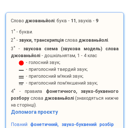
Слово
джованьйолі
: букв -
11
, звуків -
9
*
1
- букви.
*
2
-
звуки, транскрипція
слова
джованьйолі
.
*
3
-
звукова схема (звукова модель) слова
джованьйолі
- дошкільнятам, 1 - 4 клас
- голосний звук;
- приголосний твердий звук;
- приголосний м'який звук;
- приголосний пом'якшений звук;
пм
*
4
- правила
фонетичного, звуко-буквеного
розбору
слова
джованьйолі
(знаходяться нижче
на сторінці).
Допомога проєкту
Повний
фонетичний, звуко-буквений розбір