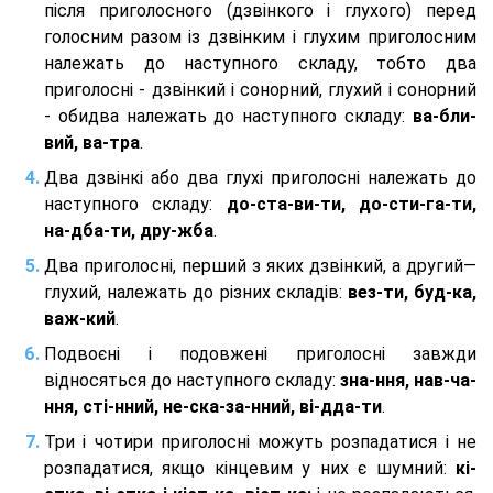
після приголосного (дзвінкого і глухого) перед
голосним разом із дзвінким і глухим приголосним
належать до наступного складу, тобто два
приголосні - дзвінкий і сонорний, глухий і сонорний
- обидва належать до наступного складу:
ва-бли-
вий, ва-тра
.
Два дзвінкі або два глухі приголосні належать до
наступного складу:
до-ста-ви-ти, до-сти-га-ти,
на-дба-ти, дру-жба
.
Два приголосні, перший з яких дзвінкий, а другий—
глухий, належать до різних складів:
вез-ти, буд-ка,
важ-кий
.
Подвоєні і подовжені приголосні завжди
відносяться до наступного складу:
зна-ння, нав-ча-
ння, сті-нний, не-ска-за-нний, ві-дда-ти
.
Три і чотири приголосні можуть розпадатися і не
розпадатися, якщо кінцевим у них є шумний:
кі-