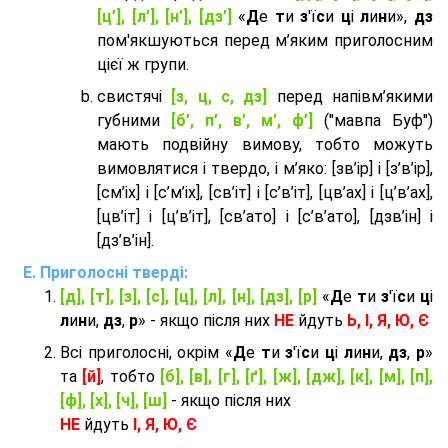
[ц’], [л’], [н’], [дз’]
«
Д
е
т
и
з
'ї
с
и
ц
і
л
и
н
и»,
дз
пом'якшуються перед м’яким приголосним
цієї ж групи.
cвистячі
[з, ц, с, дз]
перед напівм’якими
губними
[б’, п’, в’, м’, ф’]
("мавпа Буф")
мають подвійну вимову, тобто можуть
вимовлятися і твердо, і м’яко: [зв’ір] і [з’в’ір],
[см’іх] і [с’м’іх], [св’іт] і [с’в’іт], [цв’ах] і [ц’в’ах],
[цв’іт] і [ц’в’іт], [св’ато] і [с’в’ато], [дзв’iн] і
[дз’в’iн].
Приголосні тверді:
[д], [т], [з], [с], [ц], [л], [н], [дз], [р]
«
Д
е
т
и
з
'ї
с
и
ц
і
л
и
н
и,
дз
,
р
» - якщо після них
НЕ
йдуть
Ь, І, Я, Ю, Є
Всі приголосні, окрім «
Д
е
т
и
з
'ї
с
и
ц
і
л
и
н
и,
дз
,
р
»
та
[й]
, тобто
[б], [в], [г], [ґ], [ж], [дж], [к], [м], [п],
[ф], [х], [ч], [ш]
- якщо після них
НЕ
йдуть
І, Я, Ю, Є