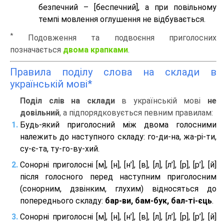
безпечний – [беспечний], а при повільному
темпі мовлення оглушення не відбувається.
*
Подовження та подвоєння приголосних
позначається
двома крапками
.
Правила поділу слова на склади в
українській мові*
Поділ слів на склади
в українській мові
не
довільний
, а підпорядковується певним правилам:
Будь-який приголосний між двома голосними
належить до наступного складу: го-ди-на, жа-рі-ти,
су-є-та, ту-го-ву-хий.
Сонорні приголосні [м], [н], [н’], [в], [л], [л’], [р], [р’], [й]
після голосного перед наступним приголосним
(сонорним, дзвінким, глухим) відносяться до
попереднього складу:
бар-ви, бам-бук, бал-ті-єць
.
Сонорні приголосні [м], [н], [н’], [в], [л], [л’], [р], [р’], [й]