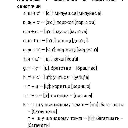
свистячий
:
ш + с’ — [с’:]: милуєшся [милуйес:а]
ж + с’ — [з’с’]: поріжся [пор’із’с’а]
ч + с’ — [ц’с’]: мучся [муц’с’а]
ш + ц’ — [с’ц’]: дошці [дос’ц’і]
ж + ц’ — [з’ц’]: мережці [мерез’ц’і]
ч + ц’ — [ц’:]: качці [кац’:і]
т + с — [ц]: братство – [брaцтво]
т’ + с’— [ц’:]: учіться – [уч’іц’:a]
т + ц — [ц:]: коритце [кориц:е]
т + ч — [ч:]: вотчина – [вoч:ина]
т + ш у звичайному темпі — [чш]: багатшати
– [багачшати],
т + ш у швидкому темпі — [ч:]: багатшати –
[багач:ати].