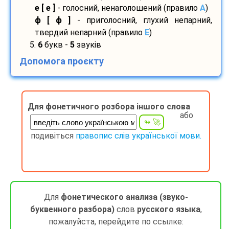
е [ е ]
- голосний, ненаголошений (правило
A
)
ф [ ф ]
- приголосний, глухий непарний,
твердий непарний (правило
E
)
5.
6
букв -
5
звуків
Допомога проєкту
Для фонетичного розбора іншого слова
або
подивіться
правопис слів української мови.
Для
фонетического анализа (звуко-
буквенного разбора)
слов
русского языка
,
пожалуйста, перейдите по ссылке: