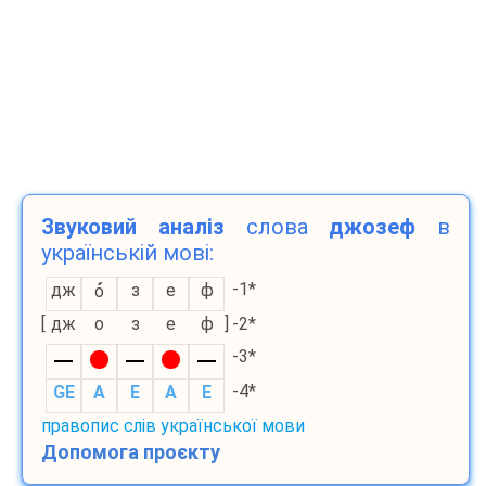
Звуковий аналіз
слова
джозеф
в
українській мові:
-1*
дж
з
е
ф
о
[
дж
о
з
е
ф
]
-2*
-3*
-4*
GE
A
E
A
E
правопис слів української мови
Допомога проєкту