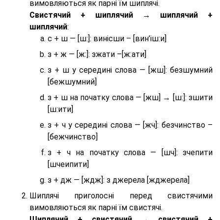
вимовляються як парні їм шиплячі.
Cвистячий + шиплячий → шиплячий +
шиплячий
:
с + ш — [ш:]: винісши – [вин’іш:и]
з + ж — [ж:]: зжати –[ж:ати]
з + ш у середині слова — [жш]: безшумний
[бежшумний]
з + ш на початку слова — [жш] → [ш:]: зшити
[ш:ити]
з + ч у середині слова — [жч]: безчинство –
[бежчинство]
з + ч на початку слова — [шч]: зчепити
[шчеипити]
з + дж — [ждж]: з джерела [жджерела]
Шиплячі приголосні перед свистячими
вимовляються як парні їм свистячі.
Шиплячий + свистячий → свистячий +