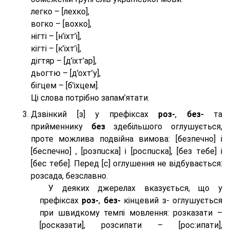
легко – [лехко],
вогко – [вохко],
нігті – [н’іхт’і],
кігті – [к’іхт’і],
дігтяр – [д’іхт’ар],
дьогтю – [д’охт’у],
бігцем – [б’іхцем].
Ці слова потрібно запам’ятати.
Дзвінкий [з] у префіксах
роз-
,
без-
та
прийменнику
без
здебільшого оглушується,
проте можлива подвійна вимова: [безпeчно] і
[беспeчно] , [розпuска] і [роспuска], [без тeбе] і
[бес тeбе]. Перед [с] оглушення не відбувається:
розсада, безславно.
У деяких джерелах вказується, що у
префіксах
роз-
,
без-
кінцевий з- оглушується
при швидкому темпі мовлення: розказати –
[росказати], розсипати – [роc:ипати],