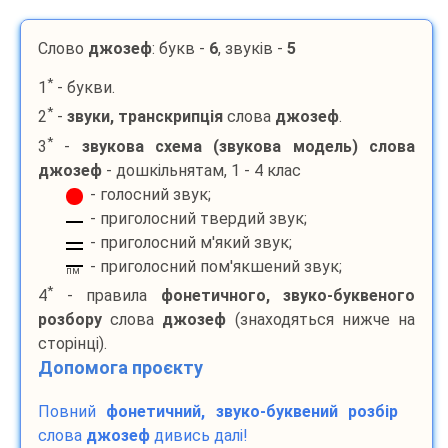
Слово
джозеф
: букв -
6
, звуків -
5
*
1
- букви.
*
2
-
звуки, транскрипція
слова
джозеф
.
*
3
-
звукова схема (звукова модель) слова
джозеф
- дошкільнятам, 1 - 4 клас
- голосний звук;
- приголосний твердий звук;
- приголосний м'який звук;
- приголосний пом'якшений звук;
пм
*
4
- правила
фонетичного, звуко-буквеного
розбору
слова
джозеф
(знаходяться нижче на
сторінці).
Допомога проєкту
Повний
фонетичний, звуко-буквений розбір
слова
джозеф
дивись далі!