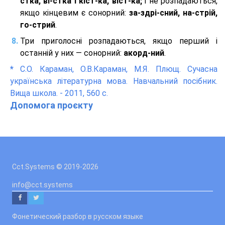
стка, ві-стка і кіст-ка, віст-ка;
і не розпадаються,
якщо кінцевим є сонорний:
за-здрі-сний, на-стрій,
го-стрий
.
Три приголосні розпадаються, якщо перший і
останній у них — сонорний:
акорд-ний
.
*
С.О. Караман, О.В.Караман, М.Я. Плющ. Сучасна
українська літературна мова. Навчальний посібник.
Вища школа. - 2011, 560 с.
Допомога проєкту
Cct.Systems © 2019
-2026
info@cct.systems
Фонетический разбор в русском языке