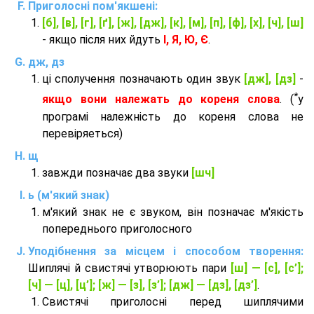
Приголосні пом'якшені:
[б], [в], [г], [ґ], [ж], [дж], [к], [м], [п], [ф], [х], [ч], [ш]
- якщо після них йдуть
І, Я, Ю, Є
.
дж, дз
ці сполучення позначають один звук
[дж], [дз]
-
*
якщо вони належать до кореня слова
. (
у
програмі належність до кореня слова не
перевіряеться)
щ
завжди позначає два звуки
[шч]
ь (м'який знак)
м'який знак не є звуком, він позначає м'якість
попереднього приголосного
Уподібнення за місцем і способом творення:
Шиплячі й свистячі утворюють пари
[ш] — [c], [с’];
[ч] — [ц], [ц’]; [ж] — [з], [з’]; [дж] — [дз], [дз’]
.
Свистячі приголосні перед шиплячими