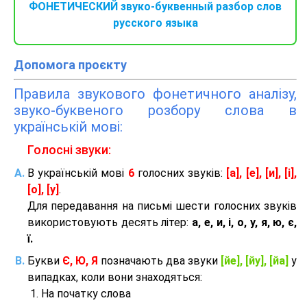
ФОНЕТИЧЕСКИЙ звуко-буквенный разбор слов
русского языка
Допомога проєкту
Правила звукового фонетичного аналізу,
звуко-буквеного розбору слова в
українській мові:
Голосні звуки:
В українській мові
6
голосних звуків:
[а], [е], [и], [і],
[о], [у]
.
Для передавання на письмі шести голосних звуків
використовують десять літер:
а, е, и, і, о, у, я, ю, є,
ї.
Букви
Є, Ю, Я
позначають два звуки
[йе], [йу], [йа]
у
випадках, коли вони знаходяться:
На початку слова