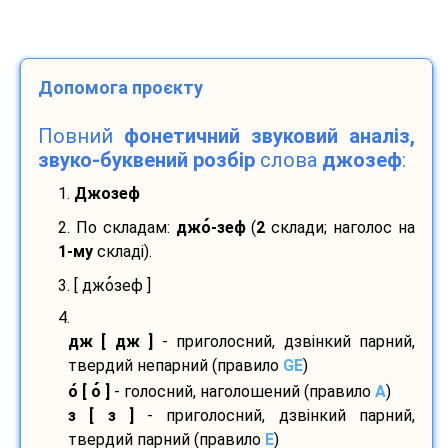
Допомога проєкту
Повний
фонетичний звуковий аналіз,
звуко-буквений розбір
слова
джозеф
:
1.
Джозеф
2. По складам:
джо
-
зеф
(
2
склади; наголос на
1-му
складі).
3. [ джо
зеф ]
4.
дж [ дж ]
- приголосний, дзвінкий парний,
твердий непарний (правило
GE
)
о
[ о
]
- голосний, наголошений (правило
A
)
з [ з ]
- приголосний, дзвінкий парний,
твердий парний (правило
E
)