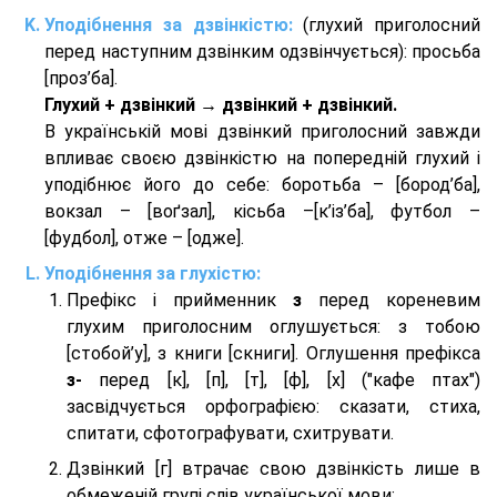
Уподібнення за дзвінкістю:
(глухий приголосний
перед наступним дзвінким одзвінчується): просьба
[проз’ба].
Глухий + дзвінкий → дзвінкий + дзвінкий.
В українській мові дзвінкий приголосний завжди
впливає своєю дзвінкістю на попередній глухий і
уподібнює його до себе: боротьба – [бород’ба],
вокзал – [воґзал], кісьба –[к’із’ба], футбол –
[фудбол], отже – [одже].
Уподібнення за глухістю:
Префікс і прийменник
з
перед кореневим
глухим приголосним оглушується: з тобою
[стобой’у], з книги [скниги]. Оглушення префікса
з-
перед [к], [п], [т], [ф], [х] ("кафе птах")
засвідчується орфографією: сказати, стиха,
спитати, сфотографувати, схитрувати.
Дзвінкий [г] втрачає свою дзвінкість лише в
обмеженій групі слів української мови: