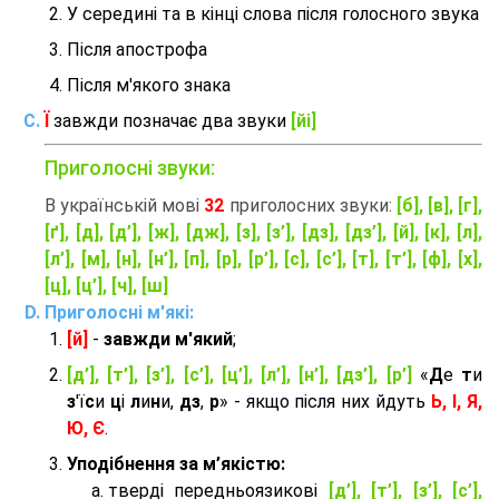
У середині та в кінці слова після голосного звука
Після апострофа
Після м'якого знака
Ї
завжди позначає два звуки
[йі]
Приголосні звуки:
В українській мові
32
приголосних звуки:
[б], [в], [г],
[ґ], [д], [д’], [ж], [дж], [з], [з’], [дз], [дз’], [й], [к], [л],
[л’], [м], [н], [н’], [п], [р], [р’], [с], [с’], [т], [т’], [ф], [х],
[ц], [ц’], [ч], [ш]
Приголосні м'які:
[й]
-
завжди м'який
;
[д’], [т’], [з’], [с’], [ц’], [л’], [н’], [дз’], [р’]
«
Д
е
т
и
з
'ї
с
и
ц
і
л
и
н
и,
дз
,
р
» - якщо після них йдуть
Ь, І, Я,
Ю, Є
.
Уподібнення за м’якістю:
тверді передньоязикові
[д’], [т’], [з’], [с’],