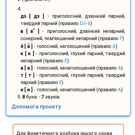
4.
дз [ дз ]
- приголосний, дзвінкий парний,
твердий парний (правило
D3-b
)
’
в [ в
]
- приголосний, дзвінкий непарний,
сонорний, пом'якшений непарний (правило
F
)
я
[ а
]
- голосний, наголошений (правило
A
)
к [ к ]
- приголосний, глухий парний, твердий
непарний (правило
E
)
а [ а ]
- голосний, ненаголошений (правило
A
)
т [ т ]
- приголосний, глухий парний, твердий
парний (правило
E
)
и [ и ]
- голосний, ненаголошений (правило
A
)
5.
8
букв -
7
звуків
Допомога проєкту
Для фонетичного розбора іншого слова