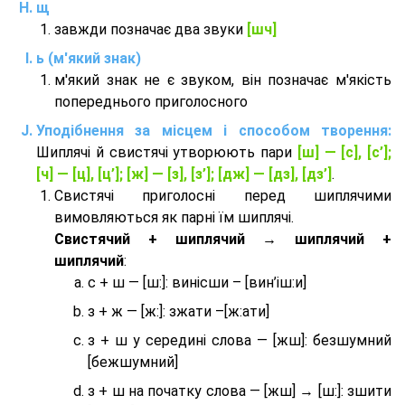
щ
завжди позначає два звуки
[шч]
ь (м'який знак)
м'який знак не є звуком, він позначає м'якість
попереднього приголосного
Уподібнення за місцем і способом творення:
Шиплячі й свистячі утворюють пари
[ш] — [c], [с’];
[ч] — [ц], [ц’]; [ж] — [з], [з’]; [дж] — [дз], [дз’]
.
Свистячі приголосні перед шиплячими
вимовляються як парні їм шиплячі.
Cвистячий + шиплячий → шиплячий +
шиплячий
:
с + ш — [ш:]: винісши – [вин’іш:и]
з + ж — [ж:]: зжати –[ж:ати]
з + ш у середині слова — [жш]: безшумний
[бежшумний]
з + ш на початку слова — [жш] → [ш:]: зшити