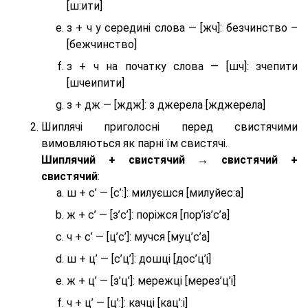
[ш:ити]
з + ч у середині слова — [жч]: безчинство –
[бежчинство]
з + ч на початку слова — [шч]: зчепити
[шчеипити]
з + дж — [ждж]: з джерела [жджерела]
Шиплячі приголосні перед свистячими
вимовляються як парні їм свистячі.
Шиплячий + свистячий → свистячий +
свистячий
:
ш + с’ — [с’:]: милуєшся [милуйес:а]
ж + с’ — [з’с’]: поріжся [пор’із’с’а]
ч + с’ — [ц’с’]: мучся [муц’с’а]
ш + ц’ — [с’ц’]: дошці [дос’ц’і]
ж + ц’ — [з’ц’]: мережці [мерез’ц’і]
ч + ц’ — [ц’:]: качці [кац’:і]