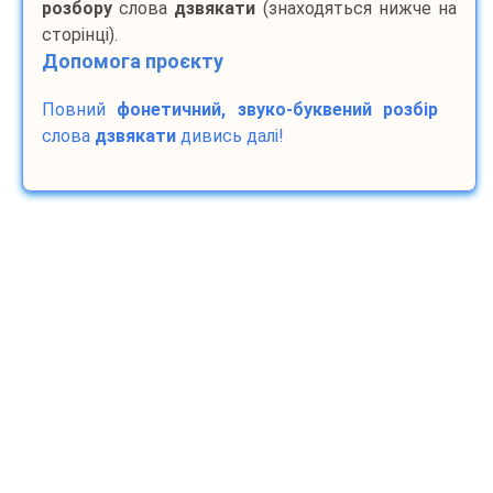
розбору
слова
дзвякати
(знаходяться нижче на
сторінці).
Допомога проєкту
Повний
фонетичний, звуко-буквений розбір
слова
дзвякати
дивись далі!