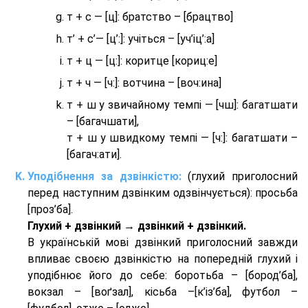
т + с — [ц]: братство – [брaцтво]
т’ + с’— [ц’:]: учіться – [уч’іц’:a]
т + ц — [ц:]: коритце [кориц:е]
т + ч — [ч:]: вотчина – [вoч:ина]
т + ш у звичайному темпі — [чш]: багатшати
– [багачшати],
т + ш у швидкому темпі — [ч:]: багатшати –
[багач:ати].
Уподібнення за дзвінкістю:
(глухий приголосний
перед наступним дзвінким одзвінчується): просьба
[проз’ба].
Глухий + дзвінкий → дзвінкий + дзвінкий.
В українській мові дзвінкий приголосний завжди
впливає своєю дзвінкістю на попередній глухий і
уподібнює його до себе: боротьба – [бород’ба],
вокзал – [воґзал], кісьба –[к’із’ба], футбол –