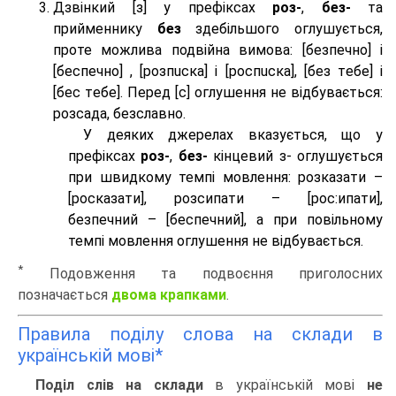
Дзвінкий [з] у префіксах
роз-
,
без-
та
прийменнику
без
здебільшого оглушується,
проте можлива подвійна вимова: [безпeчно] і
[беспeчно] , [розпuска] і [роспuска], [без тeбе] і
[бес тeбе]. Перед [с] оглушення не відбувається:
розсада, безславно.
У деяких джерелах вказується, що у
префіксах
роз-
,
без-
кінцевий з- оглушується
при швидкому темпі мовлення: розказати –
[росказати], розсипати – [роc:ипати],
безпечний – [беспечний], а при повільному
темпі мовлення оглушення не відбувається.
*
Подовження та подвоєння приголосних
позначається
двома крапками
.
Правила поділу слова на склади в
українській мові*
Поділ слів на склади
в українській мові
не