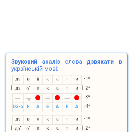
Звуковий аналіз
слова
дзвякати
в
українській мові:
-1*
дз
в
к
а
т
и
я
’
[
дз
а
к
а
т
и
]
-2*
в
-3*
пм
-4*
D3-b
F
A
E
A
E
A
-1*
дз
в
я
к
а
т
и
’
’
[
а
к
а
т
и
]
-2*
дз
в