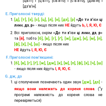
[цв’іт] і [ц’в’іт], [св’ато] і [с’в’ато], [дзв’iн] і
[дз’в’iн].
Приголосні тверді:
[д], [т], [з], [с], [ц], [л], [н], [дз], [р]
«
Д
е
т
и
з
'ї
с
и
ц
і
л
и
н
и,
дз
,
р
» - якщо після них
НЕ
йдуть
Ь, І, Я, Ю, Є
Всі приголосні, окрім «
Д
е
т
и
з
'ї
с
и
ц
і
л
и
н
и,
дз
,
р
»
та
[й]
, тобто
[б], [в], [г], [ґ], [ж], [дж], [к], [м], [п],
[ф], [х], [ч], [ш]
- якщо після них
НЕ
йдуть
І, Я, Ю, Є
Приголосні пом'якшені:
[б], [в], [г], [ґ], [ж], [дж], [к], [м], [п], [ф], [х], [ч], [ш]
- якщо після них йдуть
І, Я, Ю, Є
.
дж, дз
ці сполучення позначають один звук
[дж], [дз]
-
*
якщо вони належать до кореня слова
. (
у
програмі належність до кореня слова не
перевіряеться)