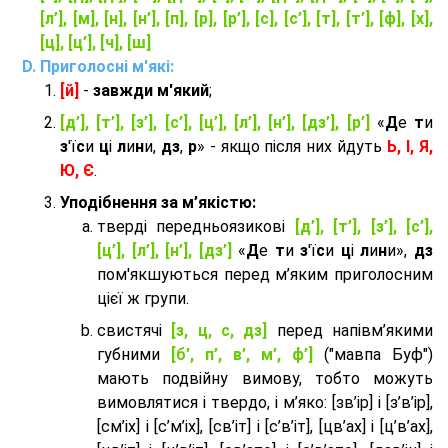
[л’], [м], [н], [н’], [п], [р], [р’], [с], [с’], [т], [т’], [ф], [х],
[ц], [ц’], [ч], [ш]
Приголосні м'які:
[й]
-
завжди м'який
;
[д’], [т’], [з’], [с’], [ц’], [л’], [н’], [дз’], [р’]
«
Д
е
т
и
з
'ї
с
и
ц
і
л
и
н
и,
дз
,
р
» - якщо після них йдуть
Ь, І, Я,
Ю, Є
.
Уподібнення за м’якістю:
тверді передньоязикові
[д’], [т’], [з’], [с’],
[ц’], [л’], [н’], [дз’]
«
Д
е
т
и
з
'ї
с
и
ц
і
л
и
н
и»,
дз
пом'якшуються перед м’яким приголосним
цієї ж групи.
cвистячі
[з, ц, с, дз]
перед напівм’якими
губними
[б’, п’, в’, м’, ф’]
("мавпа Буф")
мають подвійну вимову, тобто можуть
вимовлятися і твердо, і м’яко: [зв’ір] і [з’в’ір],
[см’іх] і [с’м’іх], [св’іт] і [с’в’іт], [цв’ах] і [ц’в’ах],