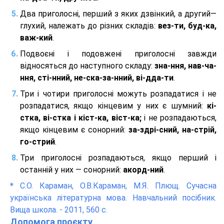
Два приголосні, перший з яких дзвінкий, а другий—
глухий, належать до різних складів:
вез-ти, буд-ка,
важ-кий
.
Подвоєні і подовжені приголосні завжди
відносяться до наступного складу:
зна-ння, нав-ча-
ння, сті-нний, не-ска-за-нний, ві-дда-ти
.
Три і чотири приголосні можуть розпадатися і не
розпадатися, якщо кінцевим у них є шумний:
кі-
стка, ві-стка і кіст-ка, віст-ка;
і не розпадаються,
якщо кінцевим є сонорний:
за-здрі-сний, на-стрій,
го-стрий
.
Три приголосні розпадаються, якщо перший і
останній у них — сонорний:
акорд-ний
.
*
С.О. Караман, О.В.Караман, М.Я. Плющ. Сучасна
українська літературна мова. Навчальний посібник.
Вища школа. - 2011, 560 с.
Допомога проєкту