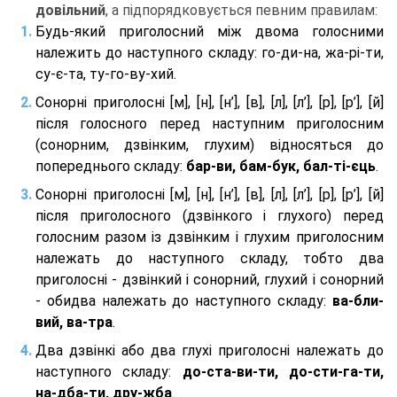
довільний
, а підпорядковується певним правилам:
Будь-який приголосний між двома голосними
належить до наступного складу: го-ди-на, жа-рі-ти,
су-є-та, ту-го-ву-хий.
Сонорні приголосні [м], [н], [н’], [в], [л], [л’], [р], [р’], [й]
після голосного перед наступним приголосним
(сонорним, дзвінким, глухим) відносяться до
попереднього складу:
бар-ви, бам-бук, бал-ті-єць
.
Сонорні приголосні [м], [н], [н’], [в], [л], [л’], [р], [р’], [й]
після приголосного (дзвінкого і глухого) перед
голосним разом із дзвінким і глухим приголосним
належать до наступного складу, тобто два
приголосні - дзвінкий і сонорний, глухий і сонорний
- обидва належать до наступного складу:
ва-бли-
вий, ва-тра
.
Два дзвінкі або два глухі приголосні належать до
наступного складу:
до-ста-ви-ти, до-сти-га-ти,
на-дба-ти, дру-жба
.