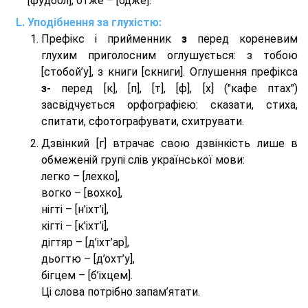
[фудбол], отже – [одже].
Уподібнення за глухістю:
Префікс і прийменник
з
перед кореневим
глухим приголосним оглушується: з тобою
[стобой’у], з книги [скниги]. Оглушення префікса
з-
перед [к], [п], [т], [ф], [х] ("кафе птах")
засвідчується орфографією: сказати, стиха,
спитати, сфотографувати, схитрувати.
Дзвінкий [г] втрачає свою дзвінкість лише в
обмеженій групі слів української мови:
легко – [лехко],
вогко – [вохко],
нігті – [н’іхт’і],
кігті – [к’іхт’і],
дігтяр – [д’іхт’ар],
дьогтю – [д’охт’у],
бігцем – [б’іхцем].
Ці слова потрібно запам’ятати.