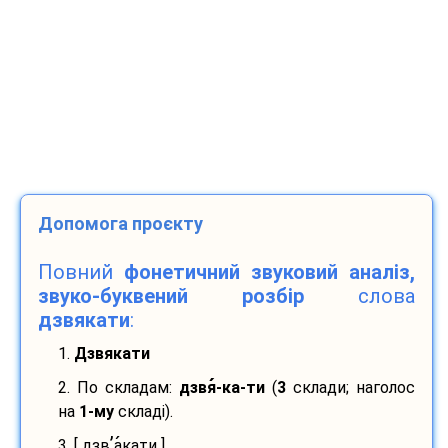
Допомога проєкту
Повний
фонетичний звуковий аналіз,
звуко-буквений розбір
слова
дзвякати
:
1.
Дзвякати
2. По складам:
дзвя
-
ка-
ти
(
3
склади; наголос
на
1-му
складі).
’
3. [ дзв
а
кати ]