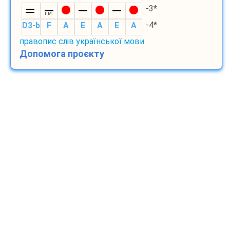
-3*
пм
-4*
D3-b
F
A
E
A
E
A
правопис слів української мови
Допомога проєкту