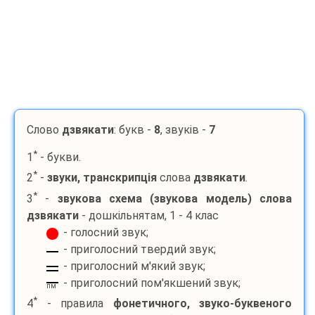
Слово
дзвякати
: букв -
8
, звуків -
7
*
1
- букви.
*
2
-
звуки, транскрипція
слова
дзвякати
.
*
3
-
звукова схема (звукова модель) слова
дзвякати
- дошкільнятам, 1 - 4 клас
- голосний звук;
- приголосний твердий звук;
- приголосний м'який звук;
- приголосний пом'якшений звук;
пм
*
4
- правила
фонетичного, звуко-буквеного