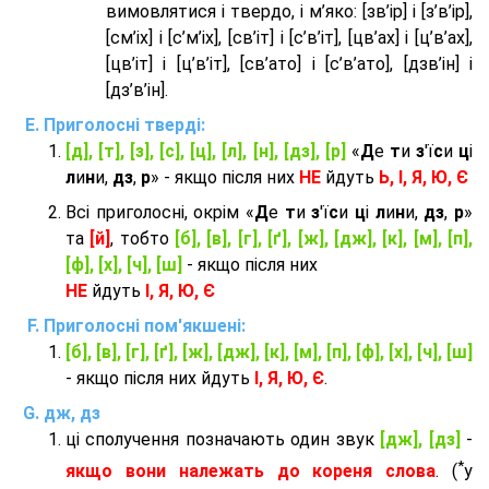
вимовлятися і твердо, і м’яко: [зв’ір] і [з’в’ір],
[см’іх] і [с’м’іх], [св’іт] і [с’в’іт], [цв’ах] і [ц’в’ах],
[цв’іт] і [ц’в’іт], [св’ато] і [с’в’ато], [дзв’iн] і
[дз’в’iн].
Приголосні тверді:
[д], [т], [з], [с], [ц], [л], [н], [дз], [р]
«
Д
е
т
и
з
'ї
с
и
ц
і
л
и
н
и,
дз
,
р
» - якщо після них
НЕ
йдуть
Ь, І, Я, Ю, Є
Всі приголосні, окрім «
Д
е
т
и
з
'ї
с
и
ц
і
л
и
н
и,
дз
,
р
»
та
[й]
, тобто
[б], [в], [г], [ґ], [ж], [дж], [к], [м], [п],
[ф], [х], [ч], [ш]
- якщо після них
НЕ
йдуть
І, Я, Ю, Є
Приголосні пом'якшені:
[б], [в], [г], [ґ], [ж], [дж], [к], [м], [п], [ф], [х], [ч], [ш]
- якщо після них йдуть
І, Я, Ю, Є
.
дж, дз
ці сполучення позначають один звук
[дж], [дз]
-
*
якщо вони належать до кореня слова
. (
у