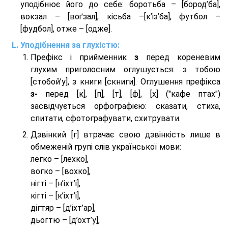
уподібнює його до себе: боротьба – [бород’ба],
вокзал – [воґзал], кісьба –[к’із’ба], футбол –
[фудбол], отже – [одже].
Уподібнення за глухістю:
Префікс і прийменник
з
перед кореневим
глухим приголосним оглушується: з тобою
[стобой’у], з книги [скниги]. Оглушення префікса
з-
перед [к], [п], [т], [ф], [х] ("кафе птах")
засвідчується орфографією: сказати, стиха,
спитати, сфотографувати, схитрувати.
Дзвінкий [г] втрачає свою дзвінкість лише в
обмеженій групі слів української мови:
легко – [лехко],
вогко – [вохко],
нігті – [н’іхт’і],
кігті – [к’іхт’і],
дігтяр – [д’іхт’ар],
дьогтю – [д’охт’у],