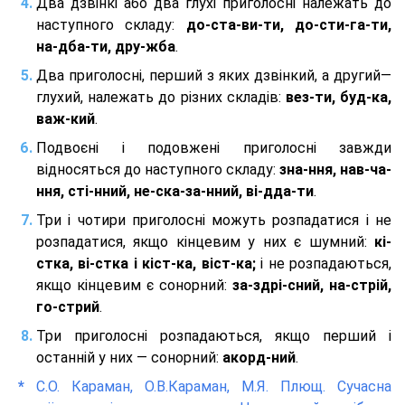
Два дзвінкі або два глухі приголосні належать до
наступного складу:
до-ста-ви-ти, до-сти-га-ти,
на-дба-ти, дру-жба
.
Два приголосні, перший з яких дзвінкий, а другий—
глухий, належать до різних складів:
вез-ти, буд-ка,
важ-кий
.
Подвоєні і подовжені приголосні завжди
відносяться до наступного складу:
зна-ння, нав-ча-
ння, сті-нний, не-ска-за-нний, ві-дда-ти
.
Три і чотири приголосні можуть розпадатися і не
розпадатися, якщо кінцевим у них є шумний:
кі-
стка, ві-стка і кіст-ка, віст-ка;
і не розпадаються,
якщо кінцевим є сонорний:
за-здрі-сний, на-стрій,
го-стрий
.
Три приголосні розпадаються, якщо перший і
останній у них — сонорний:
акорд-ний
.
*
С.О. Караман, О.В.Караман, М.Я. Плющ. Сучасна