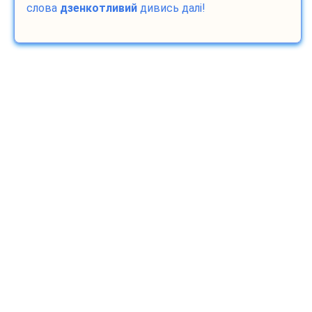
слова
дзенкотливий
дивись далі!