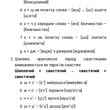
[бежшумний]
з + ш на початку слова — [жш] → [ш:]: зшити
[ш:ити]
з + ч у середині слова — [жч]: безчинство –
[бежчинство]
з + ч на початку слова — [шч]: зчепити
[шчеипити]
з + дж — [ждж]: з джерела [жджерела]
Шиплячі приголосні перед свистячими
вимовляються як парні їм свистячі.
Шиплячий + свистячий → свистячий +
свистячий
:
ш + с’ — [с’:]: милуєшся [милуйес:а]
ж + с’ — [з’с’]: поріжся [пор’із’с’а]
ч + с’ — [ц’с’]: мучся [муц’с’а]
ш + ц’ — [с’ц’]: дошці [дос’ц’і]