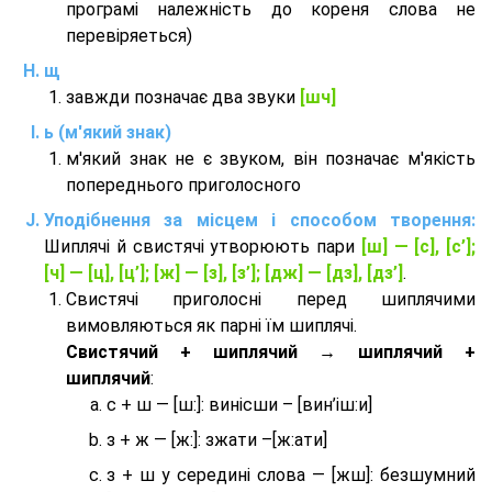
програмі належність до кореня слова не
перевіряеться)
щ
завжди позначає два звуки
[шч]
ь (м'який знак)
м'який знак не є звуком, він позначає м'якість
попереднього приголосного
Уподібнення за місцем і способом творення:
Шиплячі й свистячі утворюють пари
[ш] — [c], [с’];
[ч] — [ц], [ц’]; [ж] — [з], [з’]; [дж] — [дз], [дз’]
.
Свистячі приголосні перед шиплячими
вимовляються як парні їм шиплячі.
Cвистячий + шиплячий → шиплячий +
шиплячий
:
с + ш — [ш:]: винісши – [вин’іш:и]
з + ж — [ж:]: зжати –[ж:ати]
з + ш у середині слова — [жш]: безшумний