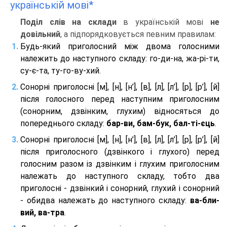
українській мові*
Поділ слів на склади
в українській мові
не
довільний
, а підпорядковується певним правилам:
Будь-який приголосний між двома голосними
належить до наступного складу: го-ди-на, жа-рі-ти,
су-є-та, ту-го-ву-хий.
Сонорні приголосні [м], [н], [н’], [в], [л], [л’], [р], [р’], [й]
після голосного перед наступним приголосним
(сонорним, дзвінким, глухим) відносяться до
попереднього складу:
бар-ви, бам-бук, бал-ті-єць
.
Сонорні приголосні [м], [н], [н’], [в], [л], [л’], [р], [р’], [й]
після приголосного (дзвінкого і глухого) перед
голосним разом із дзвінким і глухим приголосним
належать до наступного складу, тобто два
приголосні - дзвінкий і сонорний, глухий і сонорний
- обидва належать до наступного складу:
ва-бли-
вий, ва-тра
.