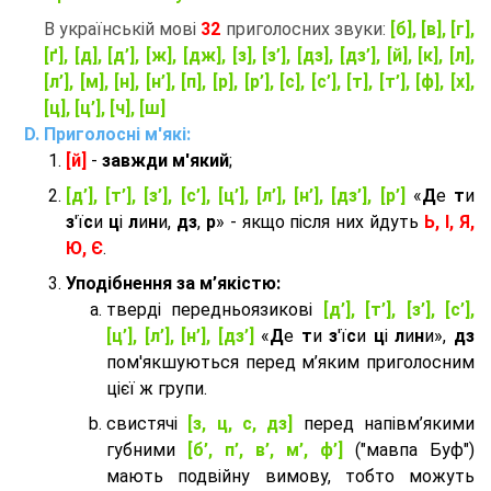
В українській мові
32
приголосних звуки:
[б], [в], [г],
[ґ], [д], [д’], [ж], [дж], [з], [з’], [дз], [дз’], [й], [к], [л],
[л’], [м], [н], [н’], [п], [р], [р’], [с], [с’], [т], [т’], [ф], [х],
[ц], [ц’], [ч], [ш]
Приголосні м'які:
[й]
-
завжди м'який
;
[д’], [т’], [з’], [с’], [ц’], [л’], [н’], [дз’], [р’]
«
Д
е
т
и
з
'ї
с
и
ц
і
л
и
н
и,
дз
,
р
» - якщо після них йдуть
Ь, І, Я,
Ю, Є
.
Уподібнення за м’якістю:
тверді передньоязикові
[д’], [т’], [з’], [с’],
[ц’], [л’], [н’], [дз’]
«
Д
е
т
и
з
'ї
с
и
ц
і
л
и
н
и»,
дз
пом'якшуються перед м’яким приголосним
цієї ж групи.
cвистячі
[з, ц, с, дз]
перед напівм’якими
губними
[б’, п’, в’, м’, ф’]
("мавпа Буф")
мають подвійну вимову, тобто можуть