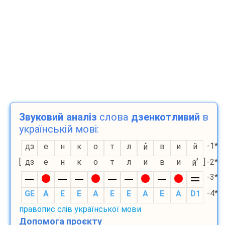
Звуковий аналіз
слова
дзенкотливий
в
українській мові:
-1*
дз
е
н
к
о
т
л
в
и
й
и
’
[
дз
е
н
к
о
т
л
и
в
и
]
-2*
й
-3*
-4*
GE
A
E
E
A
E
E
A
E
A
D1
правопис слів української мови
Допомога проєкту