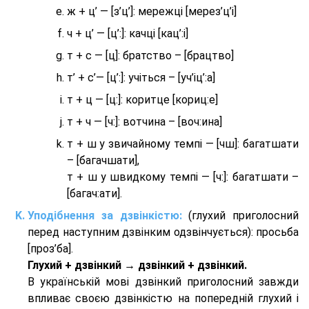
ж + ц’ — [з’ц’]: мережці [мерез’ц’і]
ч + ц’ — [ц’:]: качці [кац’:і]
т + с — [ц]: братство – [брaцтво]
т’ + с’— [ц’:]: учіться – [уч’іц’:a]
т + ц — [ц:]: коритце [кориц:е]
т + ч — [ч:]: вотчина – [вoч:ина]
т + ш у звичайному темпі — [чш]: багатшати
– [багачшати],
т + ш у швидкому темпі — [ч:]: багатшати –
[багач:ати].
Уподібнення за дзвінкістю:
(глухий приголосний
перед наступним дзвінким одзвінчується): просьба
[проз’ба].
Глухий + дзвінкий → дзвінкий + дзвінкий.
В українській мові дзвінкий приголосний завжди
впливає своєю дзвінкістю на попередній глухий і