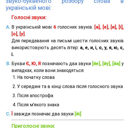
звуко-буквеного розбору слова в
українській мові:
Голосні звуки:
В українській мові
6
голосних звуків:
[а], [е], [и], [і],
[о], [у]
.
Для передавання на письмі шести голосних звуків
використовують десять літер:
а, е, и, і, о, у, я, ю, є,
ї.
Букви
Є, Ю, Я
позначають два звуки
[йе], [йу], [йа]
у
випадках, коли вони знаходяться:
На початку слова
У середині та в кінці слова після голосного звука
Після апострофа
Після м'якого знака
Ї
завжди позначає два звуки
[йі]
Приголосні звуки: