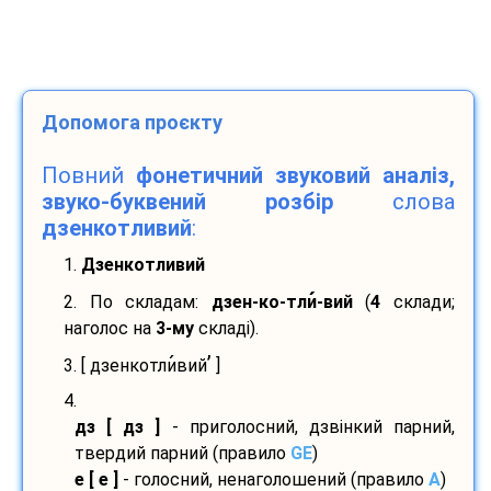
Допомога проєкту
Повний
фонетичний звуковий аналіз,
звуко-буквений розбір
слова
дзенкотливий
:
1.
Дзенкотливий
2. По складам:
дзен-
ко-
тли
-
вий
(
4
склади;
наголос на
3-му
складі).
’
3. [ дзенкотли
вий
]
4.
дз [ дз ]
- приголосний, дзвінкий парний,
твердий парний (правило
GE
)
е [ е ]
- голосний, ненаголошений (правило
A
)