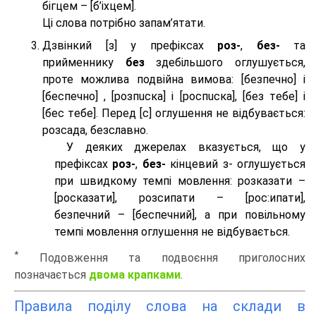
бігцем – [б’іхцем].
Ці слова потрібно запам’ятати.
Дзвінкий [з] у префіксах
роз-
,
без-
та
прийменнику
без
здебільшого оглушується,
проте можлива подвійна вимова: [безпeчно] і
[беспeчно] , [розпuска] і [роспuска], [без тeбе] і
[бес тeбе]. Перед [с] оглушення не відбувається:
розсада, безславно.
У деяких джерелах вказується, що у
префіксах
роз-
,
без-
кінцевий з- оглушується
при швидкому темпі мовлення: розказати –
[росказати], розсипати – [роc:ипати],
безпечний – [беспечний], а при повільному
темпі мовлення оглушення не відбувається.
*
Подовження та подвоєння приголосних
позначається
двома крапками
.
Правила поділу слова на склади в