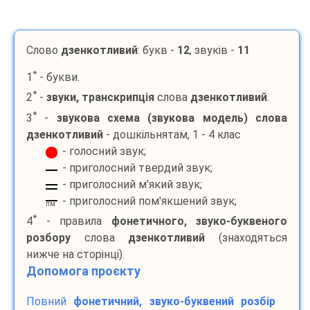
Слово
дзенкотливий
: букв -
12
, звуків -
11
*
1
- букви.
*
2
-
звуки, транскрипція
слова
дзенкотливий
.
*
3
-
звукова схема (звукова модель) слова
дзенкотливий
- дошкільнятам, 1 - 4 клас
- голосний звук;
- приголосний твердий звук;
- приголосний м'який звук;
- приголосний пом'якшений звук;
пм
*
4
- правила
фонетичного, звуко-буквеного
розбору
слова
дзенкотливий
(знаходяться
нижче на сторінці).
Допомога проєкту
Повний
фонетичний, звуко-буквений розбір