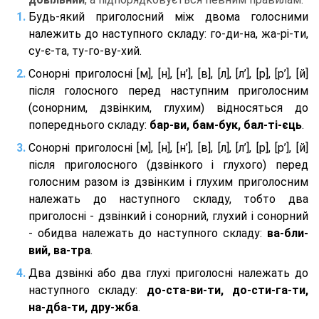
Будь-який приголосний між двома голосними
належить до наступного складу: го-ди-на, жа-рі-ти,
су-є-та, ту-го-ву-хий.
Сонорні приголосні [м], [н], [н’], [в], [л], [л’], [р], [р’], [й]
після голосного перед наступним приголосним
(сонорним, дзвінким, глухим) відносяться до
попереднього складу:
бар-ви, бам-бук, бал-ті-єць
.
Сонорні приголосні [м], [н], [н’], [в], [л], [л’], [р], [р’], [й]
після приголосного (дзвінкого і глухого) перед
голосним разом із дзвінким і глухим приголосним
належать до наступного складу, тобто два
приголосні - дзвінкий і сонорний, глухий і сонорний
- обидва належать до наступного складу:
ва-бли-
вий, ва-тра
.
Два дзвінкі або два глухі приголосні належать до
наступного складу:
до-ста-ви-ти, до-сти-га-ти,
на-дба-ти, дру-жба
.