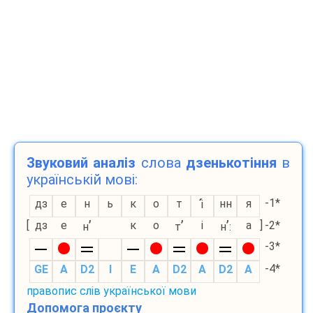
Звуковий аналіз
слова
дзенькотіння
в
українській мові:
-1*
дз
е
н
ь
к
о
т
нн
я
і
’
’
’
[
дз
е
к
о
і
а
]
-2*
н
т
н
:
-3*
-4*
GE
A
D2
I
E
A
D2
A
D2
A
правопис слів української мови
Допомога проєкту