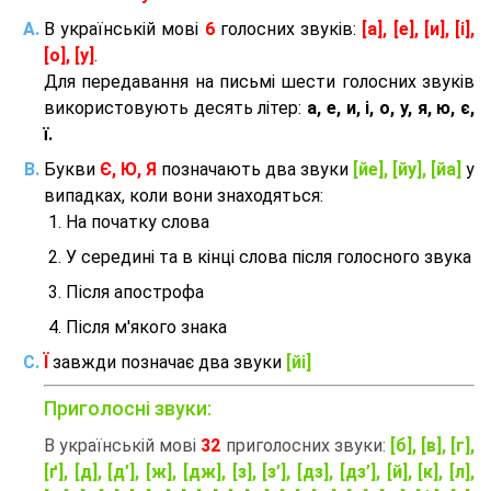
В українській мові
6
голосних звуків:
[а], [е], [и], [і],
[о], [у]
.
Для передавання на письмі шести голосних звуків
використовують десять літер:
а, е, и, і, о, у, я, ю, є,
ї.
Букви
Є, Ю, Я
позначають два звуки
[йе], [йу], [йа]
у
випадках, коли вони знаходяться:
На початку слова
У середині та в кінці слова після голосного звука
Після апострофа
Після м'якого знака
Ї
завжди позначає два звуки
[йі]
Приголосні звуки:
В українській мові
32
приголосних звуки:
[б], [в], [г],
[ґ], [д], [д’], [ж], [дж], [з], [з’], [дз], [дз’], [й], [к], [л],