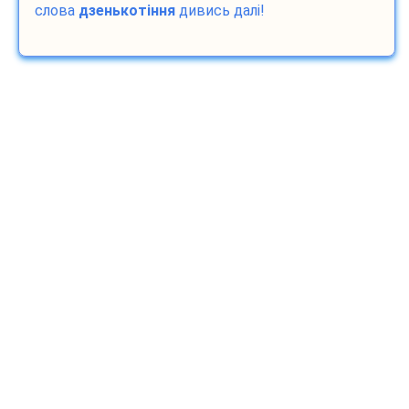
слова
дзенькотіння
дивись далі!