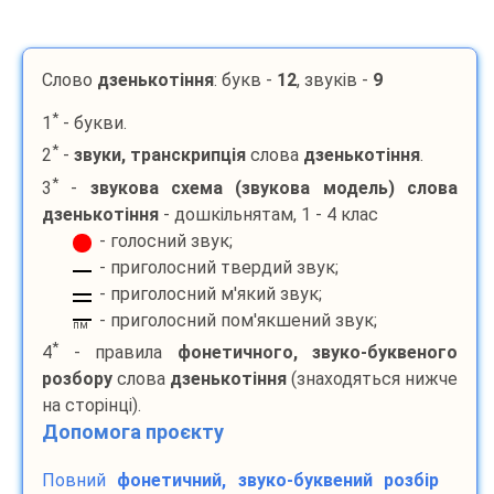
Слово
дзенькотіння
: букв -
12
, звуків -
9
*
1
- букви.
*
2
-
звуки, транскрипція
слова
дзенькотіння
.
*
3
-
звукова схема (звукова модель) слова
дзенькотіння
- дошкільнятам, 1 - 4 клас
- голосний звук;
- приголосний твердий звук;
- приголосний м'який звук;
- приголосний пом'якшений звук;
пм
*
4
- правила
фонетичного, звуко-буквеного
розбору
слова
дзенькотіння
(знаходяться нижче
на сторінці).
Допомога проєкту
Повний
фонетичний, звуко-буквений розбір