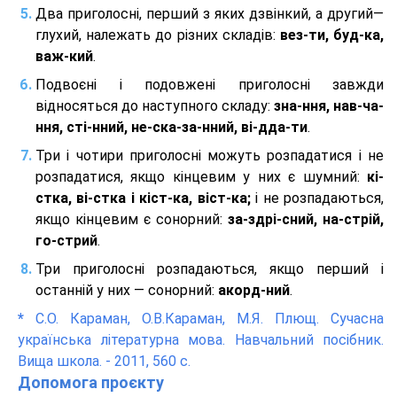
Два приголосні, перший з яких дзвінкий, а другий—
глухий, належать до різних складів:
вез-ти, буд-ка,
важ-кий
.
Подвоєні і подовжені приголосні завжди
відносяться до наступного складу:
зна-ння, нав-ча-
ння, сті-нний, не-ска-за-нний, ві-дда-ти
.
Три і чотири приголосні можуть розпадатися і не
розпадатися, якщо кінцевим у них є шумний:
кі-
стка, ві-стка і кіст-ка, віст-ка;
і не розпадаються,
якщо кінцевим є сонорний:
за-здрі-сний, на-стрій,
го-стрий
.
Три приголосні розпадаються, якщо перший і
останній у них — сонорний:
акорд-ний
.
*
С.О. Караман, О.В.Караман, М.Я. Плющ. Сучасна
українська літературна мова. Навчальний посібник.
Вища школа. - 2011, 560 с.
Допомога проєкту