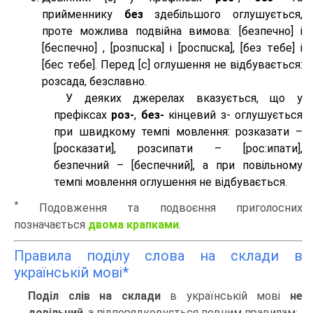
прийменнику
без
здебільшого оглушується,
проте можлива подвійна вимова: [безпeчно] і
[беспeчно] , [розпuска] і [роспuска], [без тeбе] і
[бес тeбе]. Перед [с] оглушення не відбувається:
розсада, безславно.
У деяких джерелах вказується, що у
префіксах
роз-
,
без-
кінцевий з- оглушується
при швидкому темпі мовлення: розказати –
[росказати], розсипати – [роc:ипати],
безпечний – [беспечний], а при повільному
темпі мовлення оглушення не відбувається.
*
Подовження та подвоєння приголосних
позначається
двома крапками
.
Правила поділу слова на склади в
українській мові*
Поділ слів на склади
в українській мові
не
довільний
, а підпорядковується певним правилам: