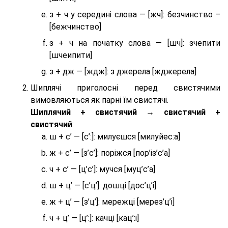
з + ч у середині слова — [жч]: безчинство –
[бежчинство]
з + ч на початку слова — [шч]: зчепити
[шчеипити]
з + дж — [ждж]: з джерела [жджерела]
Шиплячі приголосні перед свистячими
вимовляються як парні їм свистячі.
Шиплячий + свистячий → свистячий +
свистячий
:
ш + с’ — [с’:]: милуєшся [милуйес:а]
ж + с’ — [з’с’]: поріжся [пор’із’с’а]
ч + с’ — [ц’с’]: мучся [муц’с’а]
ш + ц’ — [с’ц’]: дошці [дос’ц’і]
ж + ц’ — [з’ц’]: мережці [мерез’ц’і]
ч + ц’ — [ц’:]: качці [кац’:і]