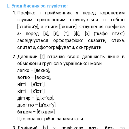
Уподібнення за глухістю:
Префікс і прийменник
з
перед кореневим
глухим приголосним оглушується: з тобою
[стобой’у], з книги [скниги]. Оглушення префікса
з-
перед [к], [п], [т], [ф], [х] ("кафе птах")
засвідчується орфографією: сказати, стиха,
спитати, сфотографувати, схитрувати.
Дзвінкий [г] втрачає свою дзвінкість лише в
обмеженій групі слів української мови:
легко – [лехко],
вогко – [вохко],
нігті – [н’іхт’і],
кігті – [к’іхт’і],
дігтяр – [д’іхт’ар],
дьогтю – [д’охт’у],
бігцем – [б’іхцем].
Ці слова потрібно запам’ятати.
Дзвінкий [з] у префіксах
роз-
,
без-
та