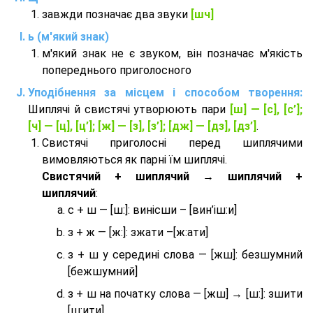
завжди позначає два звуки
[шч]
ь (м'який знак)
м'який знак не є звуком, він позначає м'якість
попереднього приголосного
Уподібнення за місцем і способом творення:
Шиплячі й свистячі утворюють пари
[ш] — [c], [с’];
[ч] — [ц], [ц’]; [ж] — [з], [з’]; [дж] — [дз], [дз’]
.
Свистячі приголосні перед шиплячими
вимовляються як парні їм шиплячі.
Cвистячий + шиплячий → шиплячий +
шиплячий
:
с + ш — [ш:]: винісши – [вин’іш:и]
з + ж — [ж:]: зжати –[ж:ати]
з + ш у середині слова — [жш]: безшумний
[бежшумний]
з + ш на початку слова — [жш] → [ш:]: зшити
[ш:ити]