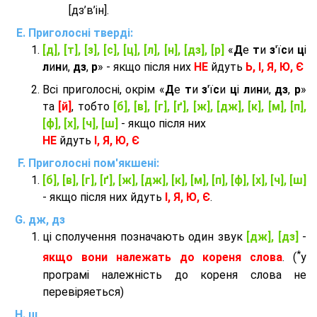
[дз’в’iн].
Приголосні тверді:
[д], [т], [з], [с], [ц], [л], [н], [дз], [р]
«
Д
е
т
и
з
'ї
с
и
ц
і
л
и
н
и,
дз
,
р
» - якщо після них
НЕ
йдуть
Ь, І, Я, Ю, Є
Всі приголосні, окрім «
Д
е
т
и
з
'ї
с
и
ц
і
л
и
н
и,
дз
,
р
»
та
[й]
, тобто
[б], [в], [г], [ґ], [ж], [дж], [к], [м], [п],
[ф], [х], [ч], [ш]
- якщо після них
НЕ
йдуть
І, Я, Ю, Є
Приголосні пом'якшені:
[б], [в], [г], [ґ], [ж], [дж], [к], [м], [п], [ф], [х], [ч], [ш]
- якщо після них йдуть
І, Я, Ю, Є
.
дж, дз
ці сполучення позначають один звук
[дж], [дз]
-
*
якщо вони належать до кореня слова
. (
у
програмі належність до кореня слова не
перевіряеться)
щ