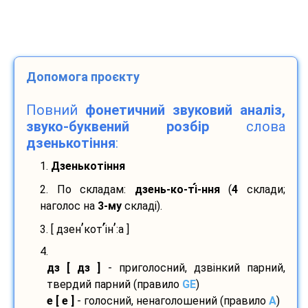
Допомога проєкту
Повний
фонетичний звуковий аналіз,
звуко-буквений розбір
слова
дзенькотіння
:
1.
Дзенькотіння
2. По складам:
дзень-
ко-
ті
-
ння
(
4
склади;
наголос на
3-му
складі).
’
’
’
3. [ дзен
кот
і
н
:а ]
4.
дз [ дз ]
- приголосний, дзвінкий парний,
твердий парний (правило
GE
)
е [ е ]
- голосний, ненаголошений (правило
A
)