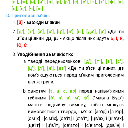
[л’], [м], [н], [н’], [п], [р], [р’], [с], [с’], [т], [т’], [ф], [х],
[ц], [ц’], [ч], [ш]
Приголосні м'які:
[й]
-
завжди м'який
;
[д’], [т’], [з’], [с’], [ц’], [л’], [н’], [дз’], [р’]
«
Д
е
т
и
з
'ї
с
и
ц
і
л
и
н
и,
дз
,
р
» - якщо після них йдуть
Ь, І, Я,
Ю, Є
.
Уподібнення за м’якістю:
тверді передньоязикові
[д’], [т’], [з’], [с’],
[ц’], [л’], [н’], [дз’]
«
Д
е
т
и
з
'ї
с
и
ц
і
л
и
н
и»,
дз
пом'якшуються перед м’яким приголосним
цієї ж групи.
cвистячі
[з, ц, с, дз]
перед напівм’якими
губними
[б’, п’, в’, м’, ф’]
("мавпа Буф")
мають подвійну вимову, тобто можуть
вимовлятися і твердо, і м’яко: [зв’ір] і [з’в’ір],
[см’іх] і [с’м’іх], [св’іт] і [с’в’іт], [цв’ах] і [ц’в’ах],
[цв’іт] і [ц’в’іт], [св’ато] і [с’в’ато], [дзв’iн] і