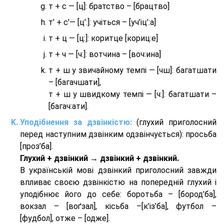
т + с — [ц]: братство – [брaцтво]
т’ + с’— [ц’:]: учіться – [уч’іц’:a]
т + ц — [ц:]: коритце [кориц:е]
т + ч — [ч:]: вотчина – [вoч:ина]
т + ш у звичайному темпі — [чш]: багатшати
– [багачшати],
т + ш у швидкому темпі — [ч:]: багатшати –
[багач:ати].
Уподібнення за дзвінкістю:
(глухий приголосний
перед наступним дзвінким одзвінчується): просьба
[проз’ба].
Глухий + дзвінкий → дзвінкий + дзвінкий.
В українській мові дзвінкий приголосний завжди
впливає своєю дзвінкістю на попередній глухий і
уподібнює його до себе: боротьба – [бород’ба],
вокзал – [воґзал], кісьба –[к’із’ба], футбол –
[фудбол], отже – [одже].