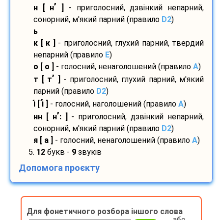
’
н [ н
]
- приголосний, дзвінкий непарний,
сонорний, м'який парний (правило
D2
)
ь
к [ к ]
- приголосний, глухий парний, твердий
непарний (правило
E
)
о [ о ]
- голосний, ненаголошений (правило
A
)
’
т [ т
]
- приголосний, глухий парний, м'який
парний (правило
D2
)
і
[ і
]
- голосний, наголошений (правило
A
)
’
нн [ н
: ]
- приголосний, дзвінкий непарний,
сонорний, м'який парний (правило
D2
)
я [ а ]
- голосний, ненаголошений (правило
A
)
5.
12
букв -
9
звуків
Допомога проєкту
Для фонетичного розбора іншого слова
або