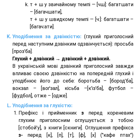
т + ш у звичайному темпі — [чш]: багатшати
– [багачшати],
т + ш у швидкому темпі — [ч:]: багатшати –
[багач:ати].
Уподібнення за дзвінкістю:
(глухий приголосний
перед наступним дзвінким одзвінчується): просьба
[проз’ба].
Глухий + дзвінкий → дзвінкий + дзвінкий.
В українській мові дзвінкий приголосний завжди
впливає своєю дзвінкістю на попередній глухий і
уподібнює його до себе: боротьба – [бород’ба],
вокзал – [воґзал], кісьба –[к’із’ба], футбол –
[фудбол], отже – [одже].
Уподібнення за глухістю:
Префікс і прийменник
з
перед кореневим
глухим приголосним оглушується: з тобою
[стобой’у], з книги [скниги]. Оглушення префікса
з-
перед [к], [п], [т], [ф], [х] ("кафе птах")