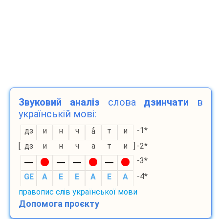
Звуковий аналіз
слова
дзинчати
в
українській мові:
-1*
дз
и
н
ч
т
и
а
[
дз
и
н
ч
а
т
и
]
-2*
-3*
-4*
GE
A
E
E
A
E
A
правопис слів української мови
Допомога проєкту