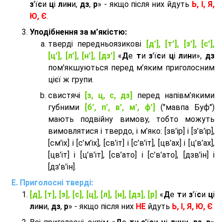
з
'ї
с
и
ц
і
л
и
н
и,
дз
,
р
» - якщо після них йдуть
Ь, І, Я,
Ю, Є
.
Уподібнення за м’якістю:
тверді передньоязикові
[д’], [т’], [з’], [с’],
[ц’], [л’], [н’], [дз’]
«
Д
е
т
и
з
'ї
с
и
ц
і
л
и
н
и»,
дз
пом'якшуються перед м’яким приголосним
цієї ж групи.
cвистячі
[з, ц, с, дз]
перед напівм’якими
губними
[б’, п’, в’, м’, ф’]
("мавпа Буф")
мають подвійну вимову, тобто можуть
вимовлятися і твердо, і м’яко: [зв’ір] і [з’в’ір],
[см’іх] і [с’м’іх], [св’іт] і [с’в’іт], [цв’ах] і [ц’в’ах],
[цв’іт] і [ц’в’іт], [св’ато] і [с’в’ато], [дзв’iн] і
[дз’в’iн].
Приголосні тверді:
[д], [т], [з], [с], [ц], [л], [н], [дз], [р]
«
Д
е
т
и
з
'ї
с
и
ц
і
л
и
н
и,
дз
,
р
» - якщо після них
НЕ
йдуть
Ь, І, Я, Ю, Є