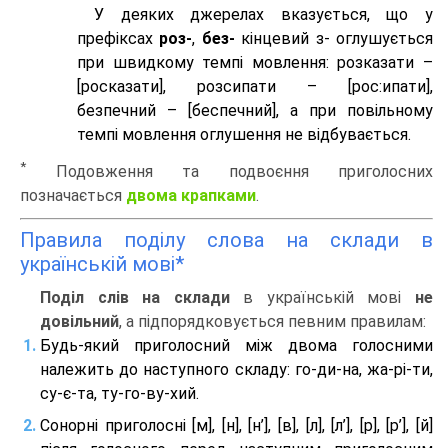
У деяких джерелах вказується, що у
префіксах
роз-
,
без-
кінцевий з- оглушується
при швидкому темпі мовлення: розказати –
[росказати], розсипати – [роc:ипати],
безпечний – [беспечний], а при повільному
темпі мовлення оглушення не відбувається.
*
Подовження та подвоєння приголосних
позначається
двома крапками
.
Правила поділу слова на склади в
українській мові*
Поділ слів на склади
в українській мові
не
довільний
, а підпорядковується певним правилам:
Будь-який приголосний між двома голосними
належить до наступного складу: го-ди-на, жа-рі-ти,
су-є-та, ту-го-ву-хий.
Сонорні приголосні [м], [н], [н’], [в], [л], [л’], [р], [р’], [й]