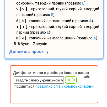
сонорний, твердий парний (правило
E
)
ч [ ч ]
- приголосний, глухий парний, твердий
непарний (правило
E
)
а
[ а
]
- голосний, наголошений (правило
A
)
т [ т ]
- приголосний, глухий парний, твердий
парний (правило
E
)
и [ и ]
- голосний, ненаголошений (правило
A
)
5.
8
букв -
7
звуків
Допомога проєкту
Для фонетичного розбора іншого слова
або
подивіться
правопис слів української мови.