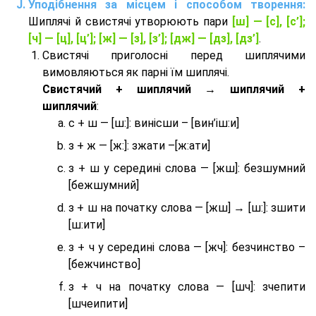
Уподібнення за місцем і способом творення:
Шиплячі й свистячі утворюють пари
[ш] — [c], [с’];
[ч] — [ц], [ц’]; [ж] — [з], [з’]; [дж] — [дз], [дз’]
.
Свистячі приголосні перед шиплячими
вимовляються як парні їм шиплячі.
Cвистячий + шиплячий → шиплячий +
шиплячий
:
с + ш — [ш:]: винісши – [вин’іш:и]
з + ж — [ж:]: зжати –[ж:ати]
з + ш у середині слова — [жш]: безшумний
[бежшумний]
з + ш на початку слова — [жш] → [ш:]: зшити
[ш:ити]
з + ч у середині слова — [жч]: безчинство –
[бежчинство]
з + ч на початку слова — [шч]: зчепити
[шчеипити]