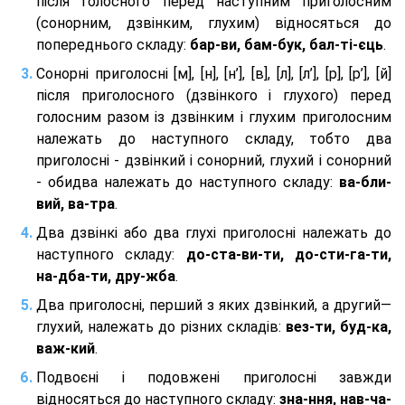
після голосного перед наступним приголосним
(сонорним, дзвінким, глухим) відносяться до
попереднього складу:
бар-ви, бам-бук, бал-ті-єць
.
Сонорні приголосні [м], [н], [н’], [в], [л], [л’], [р], [р’], [й]
після приголосного (дзвінкого і глухого) перед
голосним разом із дзвінким і глухим приголосним
належать до наступного складу, тобто два
приголосні - дзвінкий і сонорний, глухий і сонорний
- обидва належать до наступного складу:
ва-бли-
вий, ва-тра
.
Два дзвінкі або два глухі приголосні належать до
наступного складу:
до-ста-ви-ти, до-сти-га-ти,
на-дба-ти, дру-жба
.
Два приголосні, перший з яких дзвінкий, а другий—
глухий, належать до різних складів:
вез-ти, буд-ка,
важ-кий
.
Подвоєні і подовжені приголосні завжди
відносяться до наступного складу:
зна-ння, нав-ча-