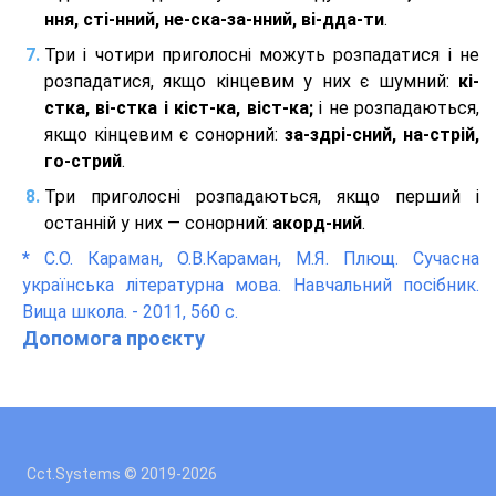
ння, сті-нний, не-ска-за-нний, ві-дда-ти
.
Три і чотири приголосні можуть розпадатися і не
розпадатися, якщо кінцевим у них є шумний:
кі-
стка, ві-стка і кіст-ка, віст-ка;
і не розпадаються,
якщо кінцевим є сонорний:
за-здрі-сний, на-стрій,
го-стрий
.
Три приголосні розпадаються, якщо перший і
останній у них — сонорний:
акорд-ний
.
*
С.О. Караман, О.В.Караман, М.Я. Плющ. Сучасна
українська літературна мова. Навчальний посібник.
Вища школа. - 2011, 560 с.
Допомога проєкту
Cct.Systems © 2019
-2026