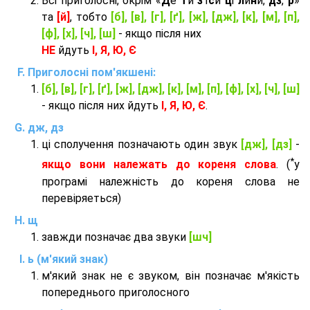
Всі приголосні, окрім «
Д
е
т
и
з
'ї
с
и
ц
і
л
и
н
и,
дз
,
р
»
та
[й]
, тобто
[б], [в], [г], [ґ], [ж], [дж], [к], [м], [п],
[ф], [х], [ч], [ш]
- якщо після них
НЕ
йдуть
І, Я, Ю, Є
Приголосні пом'якшені:
[б], [в], [г], [ґ], [ж], [дж], [к], [м], [п], [ф], [х], [ч], [ш]
- якщо після них йдуть
І, Я, Ю, Є
.
дж, дз
ці сполучення позначають один звук
[дж], [дз]
-
*
якщо вони належать до кореня слова
. (
у
програмі належність до кореня слова не
перевіряеться)
щ
завжди позначає два звуки
[шч]
ь (м'який знак)
м'який знак не є звуком, він позначає м'якість
попереднього приголосного