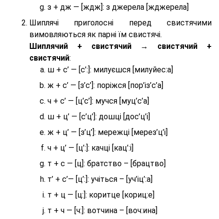
з + дж — [ждж]: з джерела [жджерела]
Шиплячі приголосні перед свистячими
вимовляються як парні їм свистячі.
Шиплячий + свистячий → свистячий +
свистячий
:
ш + с’ — [с’:]: милуєшся [милуйес:а]
ж + с’ — [з’с’]: поріжся [пор’із’с’а]
ч + с’ — [ц’с’]: мучся [муц’с’а]
ш + ц’ — [с’ц’]: дошці [дос’ц’і]
ж + ц’ — [з’ц’]: мережці [мерез’ц’і]
ч + ц’ — [ц’:]: качці [кац’:і]
т + с — [ц]: братство – [брaцтво]
т’ + с’— [ц’:]: учіться – [уч’іц’:a]
т + ц — [ц:]: коритце [кориц:е]
т + ч — [ч:]: вотчина – [вoч:ина]