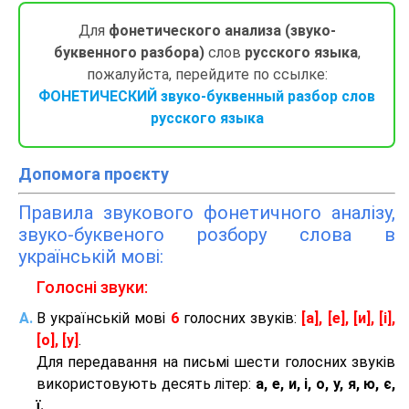
Для
фонетического анализа (звуко-
буквенного разбора)
слов
русского языка
,
пожалуйста, перейдите по ссылке:
ФОНЕТИЧЕСКИЙ звуко-буквенный разбор слов
русского языка
Допомога проєкту
Правила звукового фонетичного аналізу,
звуко-буквеного розбору слова в
українській мові:
Голосні звуки:
В українській мові
6
голосних звуків:
[а], [е], [и], [і],
[о], [у]
.
Для передавання на письмі шести голосних звуків
використовують десять літер:
а, е, и, і, о, у, я, ю, є,
ї.