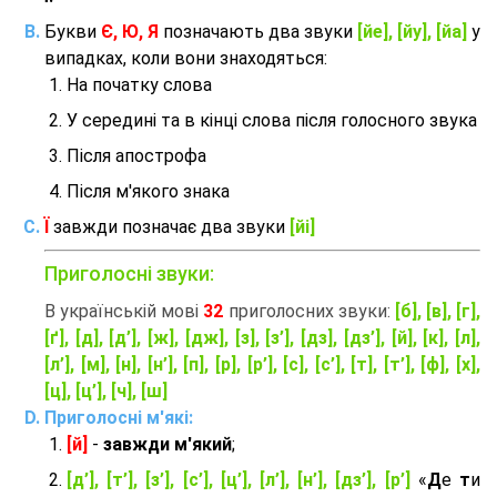
Букви
Є, Ю, Я
позначають два звуки
[йе], [йу], [йа]
у
випадках, коли вони знаходяться:
На початку слова
У середині та в кінці слова після голосного звука
Після апострофа
Після м'якого знака
Ї
завжди позначає два звуки
[йі]
Приголосні звуки:
В українській мові
32
приголосних звуки:
[б], [в], [г],
[ґ], [д], [д’], [ж], [дж], [з], [з’], [дз], [дз’], [й], [к], [л],
[л’], [м], [н], [н’], [п], [р], [р’], [с], [с’], [т], [т’], [ф], [х],
[ц], [ц’], [ч], [ш]
Приголосні м'які:
[й]
-
завжди м'який
;
[д’], [т’], [з’], [с’], [ц’], [л’], [н’], [дз’], [р’]
«
Д
е
т
и