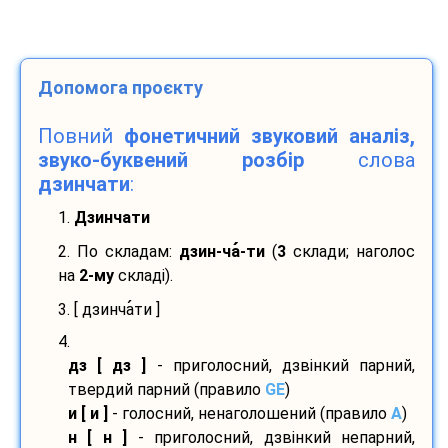
Допомога проєкту
Повний
фонетичний звуковий аналіз,
звуко-буквений розбір
слова
дзинчати
:
1.
Дзинчати
2. По складам:
дзин-
ча
-
ти
(
3
склади; наголос
на
2-му
складі).
3. [ дзинча
ти ]
4.
дз [ дз ]
- приголосний, дзвінкий парний,
твердий парний (правило
GE
)
и [ и ]
- голосний, ненаголошений (правило
A
)
н [ н ]
- приголосний, дзвінкий непарний,