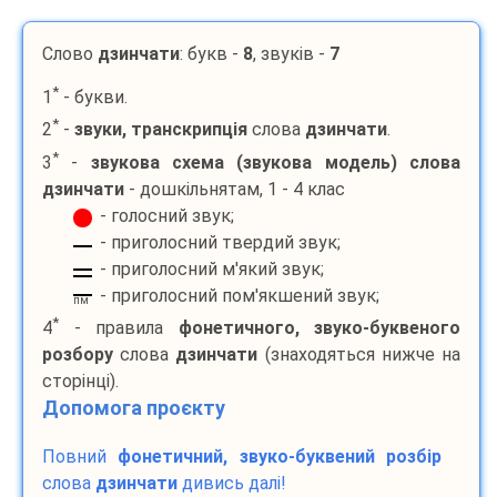
Слово
дзинчати
: букв -
8
, звуків -
7
*
1
- букви.
*
2
-
звуки, транскрипція
слова
дзинчати
.
*
3
-
звукова схема (звукова модель) слова
дзинчати
- дошкільнятам, 1 - 4 клас
- голосний звук;
- приголосний твердий звук;
- приголосний м'який звук;
- приголосний пом'якшений звук;
пм
*
4
- правила
фонетичного, звуко-буквеного
розбору
слова
дзинчати
(знаходяться нижче на
сторінці).
Допомога проєкту
Повний
фонетичний, звуко-буквений розбір
слова
дзинчати
дивись далі!