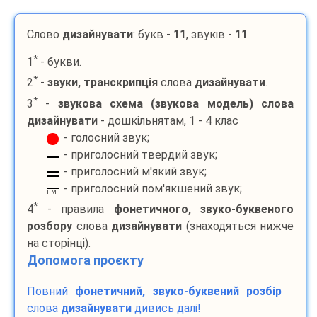
Слово
дизайнувати
: букв -
11
, звуків -
11
*
1
- букви.
*
2
-
звуки, транскрипція
слова
дизайнувати
.
*
3
-
звукова схема (звукова модель) слова
дизайнувати
- дошкільнятам, 1 - 4 клас
- голосний звук;
- приголосний твердий звук;
- приголосний м'який звук;
- приголосний пом'якшений звук;
пм
*
4
- правила
фонетичного, звуко-буквеного
розбору
слова
дизайнувати
(знаходяться нижче
на сторінці).
Допомога проєкту
Повний
фонетичний, звуко-буквений розбір
слова
дизайнувати
дивись далі!