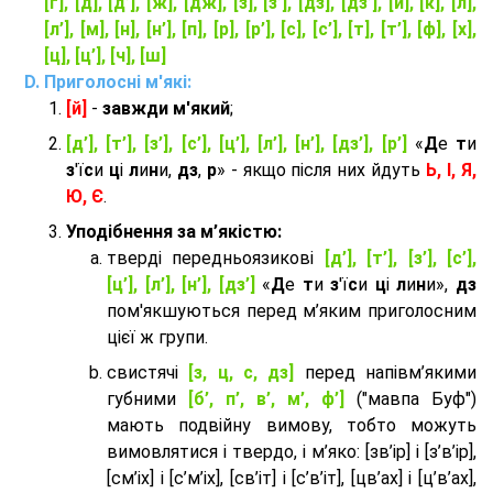
[ґ], [д], [д’], [ж], [дж], [з], [з’], [дз], [дз’], [й], [к], [л],
[л’], [м], [н], [н’], [п], [р], [р’], [с], [с’], [т], [т’], [ф], [х],
[ц], [ц’], [ч], [ш]
Приголосні м'які:
[й]
-
завжди м'який
;
[д’], [т’], [з’], [с’], [ц’], [л’], [н’], [дз’], [р’]
«
Д
е
т
и
з
'ї
с
и
ц
і
л
и
н
и,
дз
,
р
» - якщо після них йдуть
Ь, І, Я,
Ю, Є
.
Уподібнення за м’якістю:
тверді передньоязикові
[д’], [т’], [з’], [с’],
[ц’], [л’], [н’], [дз’]
«
Д
е
т
и
з
'ї
с
и
ц
і
л
и
н
и»,
дз
пом'якшуються перед м’яким приголосним
цієї ж групи.
cвистячі
[з, ц, с, дз]
перед напівм’якими
губними
[б’, п’, в’, м’, ф’]
("мавпа Буф")
мають подвійну вимову, тобто можуть
вимовлятися і твердо, і м’яко: [зв’ір] і [з’в’ір],
[см’іх] і [с’м’іх], [св’іт] і [с’в’іт], [цв’ах] і [ц’в’ах],