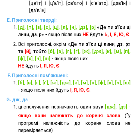
[цв’іт] і [ц’в’іт], [св’ато] і [с’в’ато], [дзв’iн] і
[дз’в’iн].
Приголосні тверді:
[д], [т], [з], [с], [ц], [л], [н], [дз], [р]
«
Д
е
т
и
з
'ї
с
и
ц
і
л
и
н
и,
дз
,
р
» - якщо після них
НЕ
йдуть
Ь, І, Я, Ю, Є
Всі приголосні, окрім «
Д
е
т
и
з
'ї
с
и
ц
і
л
и
н
и,
дз
,
р
»
та
[й]
, тобто
[б], [в], [г], [ґ], [ж], [дж], [к], [м], [п],
[ф], [х], [ч], [ш]
- якщо після них
НЕ
йдуть
І, Я, Ю, Є
Приголосні пом'якшені:
[б], [в], [г], [ґ], [ж], [дж], [к], [м], [п], [ф], [х], [ч], [ш]
- якщо після них йдуть
І, Я, Ю, Є
.
дж, дз
ці сполучення позначають один звук
[дж], [дз]
-
*
якщо вони належать до кореня слова
. (
у
програмі належність до кореня слова не
перевіряеться)