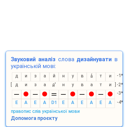
Звуковий аналіз
слова
дизайнувати
в
українській мові:
-1*
д
и
з
а
й
н
у
в
т
и
а
’
[
д
и
з
а
н
у
в
а
т
и
]
-2*
й
-3*
-4*
E
A
E
A
D1
E
A
E
A
E
A
правопис слів української мови
Допомога проєкту