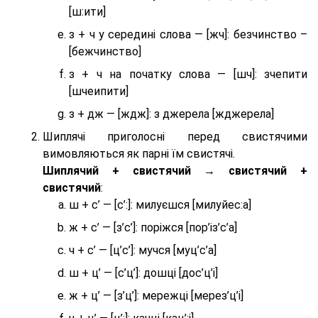
[ш:ити]
з + ч у середині слова — [жч]: безчинство –
[бежчинство]
з + ч на початку слова — [шч]: зчепити
[шчеипити]
з + дж — [ждж]: з джерела [жджерела]
Шиплячі приголосні перед свистячими
вимовляються як парні їм свистячі.
Шиплячий + свистячий → свистячий +
свистячий
:
ш + с’ — [с’:]: милуєшся [милуйес:а]
ж + с’ — [з’с’]: поріжся [пор’із’с’а]
ч + с’ — [ц’с’]: мучся [муц’с’а]
ш + ц’ — [с’ц’]: дошці [дос’ц’і]
ж + ц’ — [з’ц’]: мережці [мерез’ц’і]