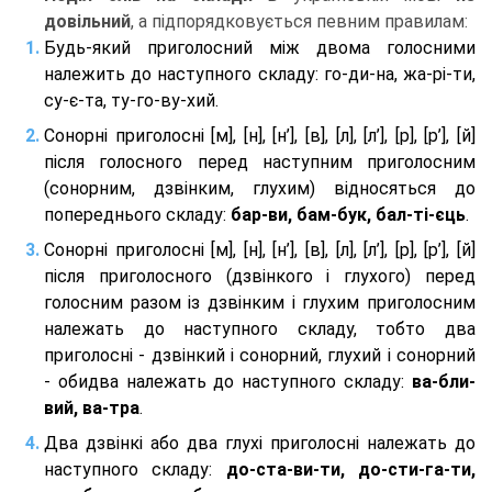
довільний
, а підпорядковується певним правилам:
Будь-який приголосний між двома голосними
належить до наступного складу: го-ди-на, жа-рі-ти,
су-є-та, ту-го-ву-хий.
Сонорні приголосні [м], [н], [н’], [в], [л], [л’], [р], [р’], [й]
після голосного перед наступним приголосним
(сонорним, дзвінким, глухим) відносяться до
попереднього складу:
бар-ви, бам-бук, бал-ті-єць
.
Сонорні приголосні [м], [н], [н’], [в], [л], [л’], [р], [р’], [й]
після приголосного (дзвінкого і глухого) перед
голосним разом із дзвінким і глухим приголосним
належать до наступного складу, тобто два
приголосні - дзвінкий і сонорний, глухий і сонорний
- обидва належать до наступного складу:
ва-бли-
вий, ва-тра
.
Два дзвінкі або два глухі приголосні належать до
наступного складу:
до-ста-ви-ти, до-сти-га-ти,