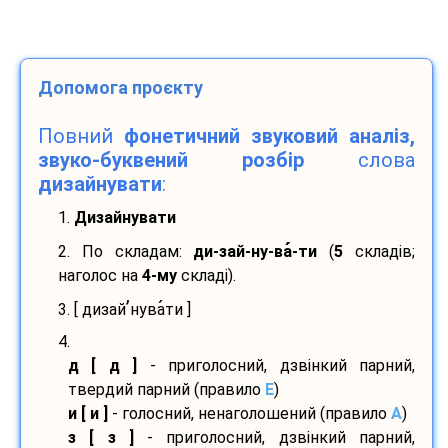
Допомога проєкту
Повний
фонетичний звуковий аналіз,
звуко-буквений розбір
слова
дизайнувати
:
1.
Дизайнувати
2. По складам:
ди-
зай-
ну-
ва
-
ти
(
5
складів;
наголос на
4-му
складі).
’
3. [ дизай
нува
ти ]
4.
д [ д ]
- приголосний, дзвінкий парний,
твердий парний (правило
E
)
и [ и ]
- голосний, ненаголошений (правило
A
)
з [ з ]
- приголосний, дзвінкий парний,