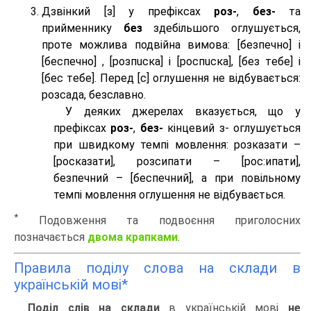
Дзвінкий [з] у префіксах
роз-
,
без-
та
прийменнику
без
здебільшого оглушується,
проте можлива подвійна вимова: [безпeчно] і
[беспeчно] , [розпuска] і [роспuска], [без тeбе] і
[бес тeбе]. Перед [с] оглушення не відбувається:
розсада, безславно.
У деяких джерелах вказується, що у
префіксах
роз-
,
без-
кінцевий з- оглушується
при швидкому темпі мовлення: розказати –
[росказати], розсипати – [роc:ипати],
безпечний – [беспечний], а при повільному
темпі мовлення оглушення не відбувається.
*
Подовження та подвоєння приголосних
позначається
двома крапками
.
Правила поділу слова на склади в
українській мові*
Поділ слів на склади
в українській мові
не