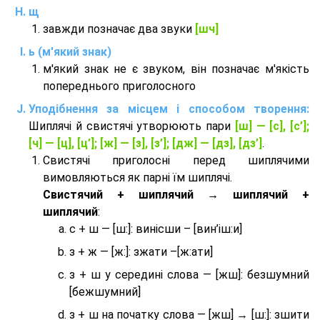
щ
завжди позначає два звуки
[шч]
ь (м'який знак)
м'який знак не є звуком, він позначає м'якість
попереднього приголосного
Уподібнення за місцем і способом творення:
Шиплячі й свистячі утворюють пари
[ш] — [c], [с’];
[ч] — [ц], [ц’]; [ж] — [з], [з’]; [дж] — [дз], [дз’]
.
Свистячі приголосні перед шиплячими
вимовляються як парні їм шиплячі.
Cвистячий + шиплячий → шиплячий +
шиплячий
:
с + ш — [ш:]: винісши – [вин’іш:и]
з + ж — [ж:]: зжати –[ж:ати]
з + ш у середині слова — [жш]: безшумний
[бежшумний]
з + ш на початку слова — [жш] → [ш:]: зшити