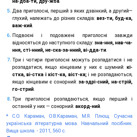
на-дба-ти, дру-жба
.
Два приголосні, перший з яких дзвінкий, а другий—
глухий, належать до різних складів:
вез-ти, буд-ка,
важ-кий
.
Подвоєні і подовжені приголосні завжди
відносяться до наступного складу:
зна-ння, нав-ча-
ння, сті-нний, не-ска-за-нний, ві-дда-ти
.
Три і чотири приголосні можуть розпадатися і не
розпадатися, якщо кінцевим у них є шумний:
кі-
стка, ві-стка і кіст-ка, віст-ка;
і не розпадаються,
якщо кінцевим є сонорний:
за-здрі-сний, на-стрій,
го-стрий
.
Три приголосні розпадаються, якщо перший і
останній у них — сонорний:
акорд-ний
.
*
С.О. Караман, О.В.Караман, М.Я. Плющ. Сучасна
українська літературна мова. Навчальний посібник.
Вища школа. - 2011, 560 с.