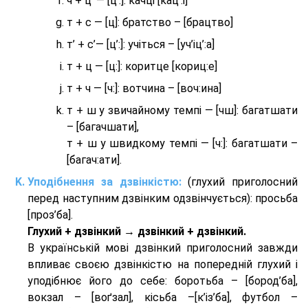
ч + ц’ — [ц’:]: качці [кац’:і]
т + с — [ц]: братство – [брaцтво]
т’ + с’— [ц’:]: учіться – [уч’іц’:a]
т + ц — [ц:]: коритце [кориц:е]
т + ч — [ч:]: вотчина – [вoч:ина]
т + ш у звичайному темпі — [чш]: багатшати
– [багачшати],
т + ш у швидкому темпі — [ч:]: багатшати –
[багач:ати].
Уподібнення за дзвінкістю:
(глухий приголосний
перед наступним дзвінким одзвінчується): просьба
[проз’ба].
Глухий + дзвінкий → дзвінкий + дзвінкий.
В українській мові дзвінкий приголосний завжди
впливає своєю дзвінкістю на попередній глухий і
уподібнює його до себе: боротьба – [бород’ба],
вокзал – [воґзал], кісьба –[к’із’ба], футбол –