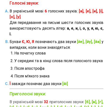
Голосні звуки:
В українській мові
6
голосних звуків:
[а], [е], [и], [і],
[о], [у]
.
Для передавання на письмі шести голосних звуків
використовують десять літер:
а, е, и, і, о, у, я, ю, є,
ї.
Букви
Є, Ю, Я
позначають два звуки
[йе], [йу], [йа]
у
випадках, коли вони знаходяться:
На початку слова
У середині та в кінці слова після голосного звука
Після апострофа
Після м'якого знака
Ї
завжди позначає два звуки
[йі]
Приголосні звуки:
В українській мові
32
приголосних звуки:
[б], [в], [г],