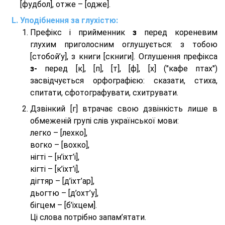
[фудбол], отже – [одже].
Уподібнення за глухістю:
Префікс і прийменник
з
перед кореневим
глухим приголосним оглушується: з тобою
[стобой’у], з книги [скниги]. Оглушення префікса
з-
перед [к], [п], [т], [ф], [х] ("кафе птах")
засвідчується орфографією: сказати, стиха,
спитати, сфотографувати, схитрувати.
Дзвінкий [г] втрачає свою дзвінкість лише в
обмеженій групі слів української мови:
легко – [лехко],
вогко – [вохко],
нігті – [н’іхт’і],
кігті – [к’іхт’і],
дігтяр – [д’іхт’ар],
дьогтю – [д’охт’у],
бігцем – [б’іхцем].
Ці слова потрібно запам’ятати.