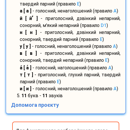
твердий парний (правило
E
)
а [ а ]
- голосний, ненаголошений (правило
A
)
’
й [ й
]
- приголосний, дзвінкий непарний,
сонорний, м'який непарний (правило
D1
)
н [ н ]
- приголосний, дзвінкий непарний,
сонорний, твердий парний (правило
E
)
у [ у ]
- голосний, ненаголошений (правило
A
)
в [ в ]
- приголосний, дзвінкий непарний,
сонорний, твердий непарний (правило
E
)
а
[ а
]
- голосний, наголошений (правило
A
)
т [ т ]
- приголосний, глухий парний, твердий
парний (правило
E
)
и [ и ]
- голосний, ненаголошений (правило
A
)
5.
11
букв -
11
звуків
Допомога проєкту