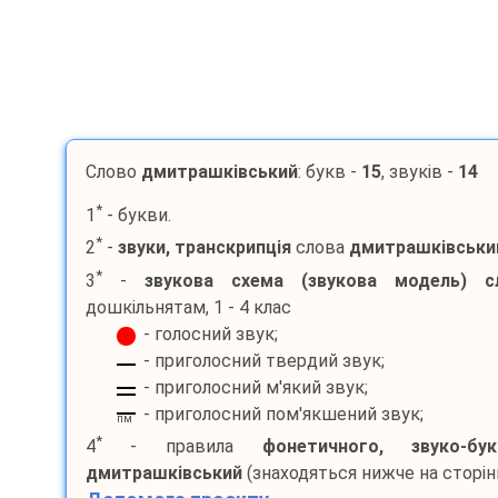
Слово
дмитрашківський
: букв -
15
, звуків -
14
*
1
- букви.
*
2
-
звуки, транскрипція
слова
дмитрашківськи
*
3
-
звукова схема (звукова модель) с
дошкільнятам, 1 - 4 клас
- голосний звук;
- приголосний твердий звук;
- приголосний м'який звук;
- приголосний пом'якшений звук;
пм
*
4
- правила
фонетичного, звуко-бу
дмитрашківський
(знаходяться нижче на сторінц