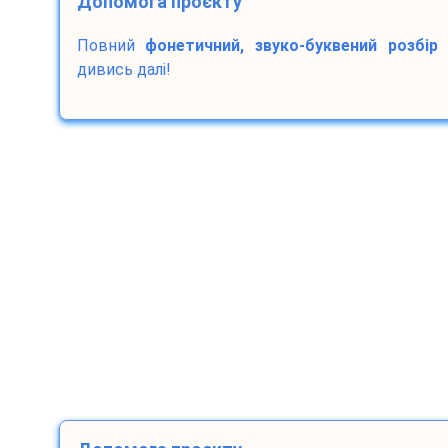
Допомога проєкту
Повний
фонетичний, звуко-буквений розбір
дивись далі!