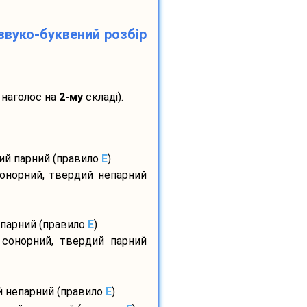
звуко-буквений розбір
 наголос на
2-му
складі).
дий парний (правило
E
)
сонорний, твердий непарний
 парний (правило
E
)
 сонорний, твердий парний
й непарний (правило
E
)