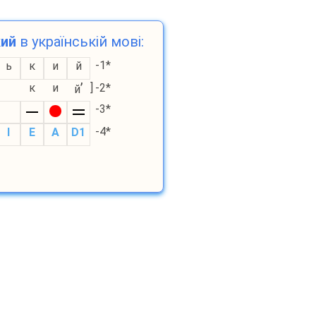
ий
в українській мові:
-1*
ь
к
и
й
’
к
и
]
-2*
й
-3*
-4*
I
E
A
D1