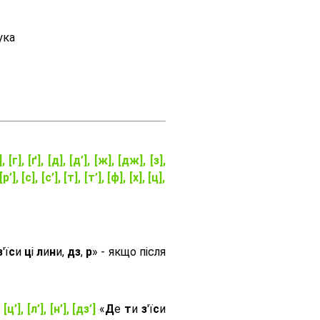
ука
], [г], [ґ], [д], [д’], [ж], [дж], [з],
[р’], [с], [с’], [т], [т’], [ф], [х], [ц],
з
'ї
с
и
ц
і
л
и
н
и,
дз
,
р
» - якщо після
, [ц’], [л’], [н’], [дз’]
«
Д
е
т
и
з
'ї
с
и