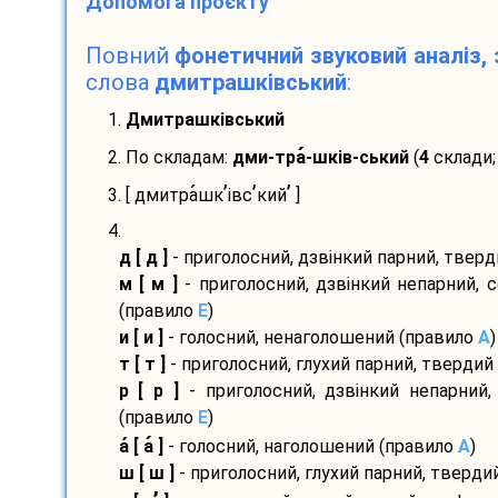
Допомога проєкту
Повний
фонетичний звуковий аналіз, 
слова
дмитрашківський
:
1.
Дмитрашківський
2. По складам:
дми-
тра
-
шків-
ський
(
4
склади;
’
’
’
3. [ дмитра
шк
івс
кий
]
4.
д [ д ]
- приголосний, дзвінкий парний, твер
м [ м ]
- приголосний, дзвінкий непарний, 
(правило
E
)
и [ и ]
- голосний, ненаголошений (правило
A
)
т [ т ]
- приголосний, глухий парний, твердий
р [ р ]
- приголосний, дзвінкий непарний,
(правило
E
)
а
[ а
]
- голосний, наголошений (правило
A
)
ш [ ш ]
- приголосний, глухий парний, тверди