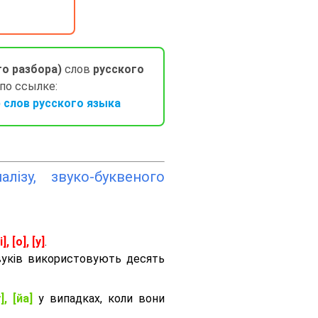
го разбора)
слов
русского
 по ссылке:
слов русского языка
лізу, звуко-буквеного
і], [о], [у]
.
вуків використовують десять
], [йа]
у випадках, коли вони