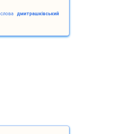
слова
дмитрашківський