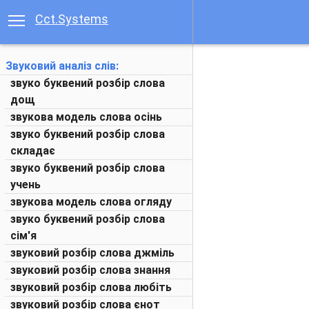
Cct.Systems
Звуковий аналіз слів:
звуко буквений розбір слова
дощ
звукова модель слова осінь
звуко буквений розбір слова
складає
звуко буквений розбір слова
учень
звукова модель слова огляду
звуко буквений розбір слова
сім'я
звуковий розбір слова джміль
звуковий розбір слова знання
звуковий розбір слова любіть
звуковий розбір слова єнот