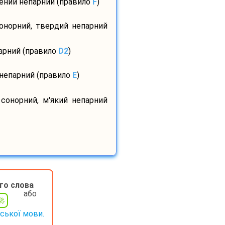
шений непарний (правило
F
)
сонорний, твердий непарний
парний (правило
D2
)
 непарний (правило
E
)
 сонорний, м'який непарний
го слова
або
нської мови.