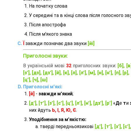
На початку слова
У середині та в кінці слова після голосного зв
Після апострофа
Після м'якого знака
Ї
завжди позначає два звуки
[йі]
Приголосні звуки:
В українській мові
32
приголосних звуки:
[б], [в
[з’], [дз], [дз’], [й], [к], [л], [л’], [м], [н], [н’], [п], [р], 
[ц’], [ч], [ш]
Приголосні м'які:
[й]
-
завжди м'який
;
[д’], [т’], [з’], [с’], [ц’], [л’], [н’], [дз’], [р’]
«
Д
е
т
и
них йдуть
Ь, І, Я, Ю, Є
.
Уподібнення за м’якістю:
тверді передньоязикові
[д’], [т’], [з’], [с’]