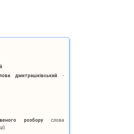
й
.
лова
дмитрашківський
-
квеного розбору
слова
і).