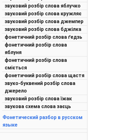
звуковий розбір слова яблучко
звуковий розбір слова кружляє
звуковий розбір слова джемпер
звуковий розбір слова бджілка
фонетичний розбір слова ґедзь
фонетичний розбір слова
яблуня
фонетичний розбір слова
сміється
фонетичний розбір слова щастя
звуко-буквений розбір слова
джерело
звуковий розбір слова їжак
звукова схема слова заєць
Фонетический разбор в русском
языке