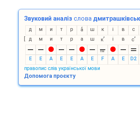
Звуковий аналіз
слова
дмитрашківськ
д
м
и
т
р
ш
к
і
в
с
а
’
’
[
д
м
и
т
р
а
ш
і
в
к
с
пм
E
E
A
E
E
A
E
F
A
E
D2
правопис слів української мови
Допомога проєкту