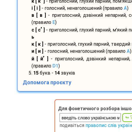
’
к [ к
]
- приголосний, глухий парний, пом'як
і [ і ]
- голосний, ненаголошений (правило
A
)
в [ в ]
- приголосний, дзвінкий непарний, 
(правило
E
)
’
с [ с
]
- приголосний, глухий парний, м'який 
ь
к [ к ]
- приголосний, глухий парний, твердий
и [ и ]
- голосний, ненаголошений (правило
A
)
’
й [ й
]
- приголосний, дзвінкий непарний,
(правило
D1
)
5.
15
букв -
14
звуків
Допомога проєкту
Для фонетичного розбора іншо
подивіться
правопис слів украї