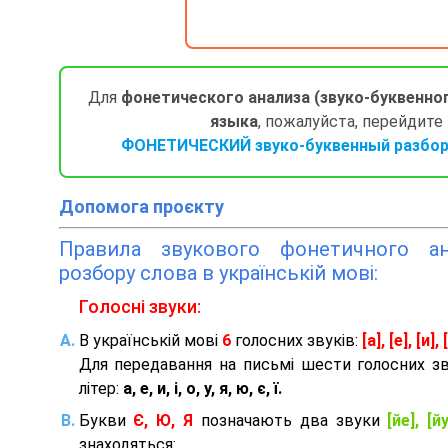
Для
фонетического анализа (звуко-буквенно
языка
, пожалуйста, перейдите
ФОНЕТИЧЕСКИЙ звуко-буквенный разбор 
Допомога проєкту
Правила звукового фонетичного ана
розбору слова в українській мові:
Голосні звуки:
В українській мові
6
голосних звуків:
[а], [е], [и], [
Для передавання на письмі шести голосних з
літер:
а, е, и, і, о, у, я, ю, є, ї.
Букви
Є, Ю, Я
позначають два звуки
[йе], [йу
знаходяться: