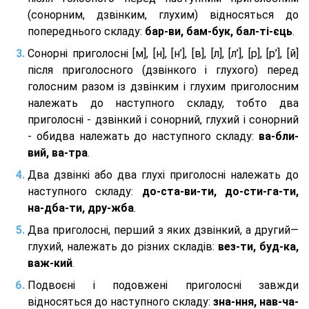
(сонорним, дзвінким, глухим) відносяться до
попереднього складу:
бар-ви, бам-бук, бал-ті-єць
.
Сонорні приголосні [м], [н], [н’], [в], [л], [л’], [р], [р’], [й]
після приголосного (дзвінкого і глухого) перед
голосним разом із дзвінким і глухим приголосним
належать до наступного складу, тобто два
приголосні - дзвінкий і сонорний, глухий і сонорний
- обидва належать до наступного складу:
ва-бли-
вий, ва-тра
.
Два дзвінкі або два глухі приголосні належать до
наступного складу:
до-ста-ви-ти, до-сти-га-ти,
на-дба-ти, дру-жба
.
Два приголосні, перший з яких дзвінкий, а другий—
глухий, належать до різних складів:
вез-ти, буд-ка,
важ-кий
.
Подвоєні і подовжені приголосні завжди
відносяться до наступного складу:
зна-ння, нав-ча-