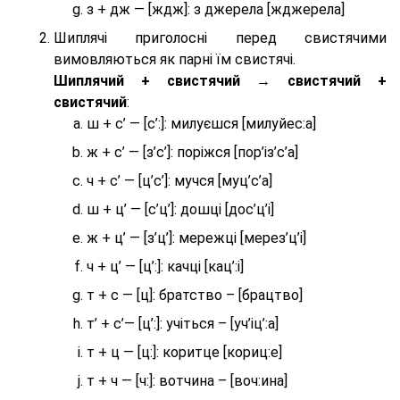
з + дж — [ждж]: з джерела [жджерела]
Шиплячі приголосні перед свистячими
вимовляються як парні їм свистячі.
Шиплячий + свистячий → свистячий +
свистячий
:
ш + с’ — [с’:]: милуєшся [милуйес:а]
ж + с’ — [з’с’]: поріжся [пор’із’с’а]
ч + с’ — [ц’с’]: мучся [муц’с’а]
ш + ц’ — [с’ц’]: дошці [дос’ц’і]
ж + ц’ — [з’ц’]: мережці [мерез’ц’і]
ч + ц’ — [ц’:]: качці [кац’:і]
т + с — [ц]: братство – [брaцтво]
т’ + с’— [ц’:]: учіться – [уч’іц’:a]
т + ц — [ц:]: коритце [кориц:е]
т + ч — [ч:]: вотчина – [вoч:ина]