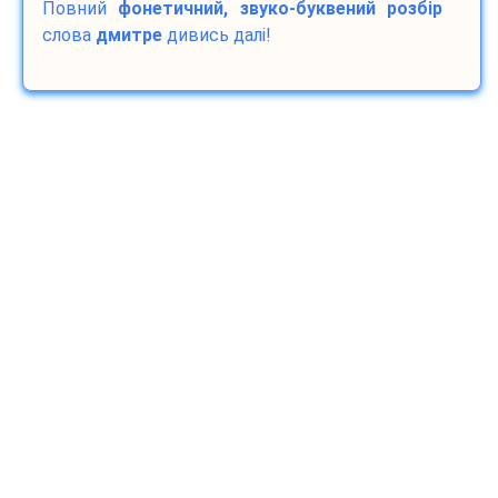
Повний
фонетичний, звуко-буквений розбір
слова
дмитре
дивись далі!