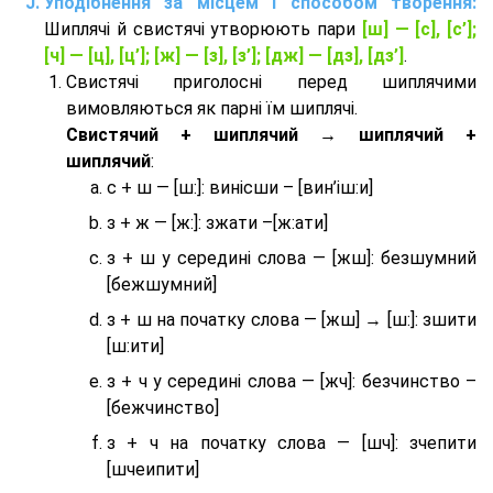
Уподібнення за місцем і способом творення:
Шиплячі й свистячі утворюють пари
[ш] — [c], [с’];
[ч] — [ц], [ц’]; [ж] — [з], [з’]; [дж] — [дз], [дз’]
.
Свистячі приголосні перед шиплячими
вимовляються як парні їм шиплячі.
Cвистячий + шиплячий → шиплячий +
шиплячий
:
с + ш — [ш:]: винісши – [вин’іш:и]
з + ж — [ж:]: зжати –[ж:ати]
з + ш у середині слова — [жш]: безшумний
[бежшумний]
з + ш на початку слова — [жш] → [ш:]: зшити
[ш:ити]
з + ч у середині слова — [жч]: безчинство –
[бежчинство]
з + ч на початку слова — [шч]: зчепити
[шчеипити]