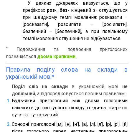
У деяких джерелах вказується, що у
префіксах
роз-
,
без-
кінцевий з- оглушується
при швидкому темпі мовлення: розказати –
[росказати], розсипати – [роc:ипати],
безпечний – [беспечний], а при повільному
темпі мовлення оглушення не відбувається.
*
Подовження та подвоєння приголосних
позначається
двома крапками
.
Правила поділу слова на склади в
українській мові*
Поділ слів на склади
в українській мові
не
довільний
, а підпорядковується певним правилам:
Будь-який приголосний між двома голосними
належить до наступного складу: го-ди-на, жа-рі-ти,
су-є-та, ту-го-ву-хий.
Сонорні приголосні [м], [н], [н’], [в], [л], [л’], [р], [р’], [й]
після голосного перед наступним приголосним