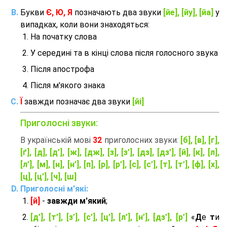
Букви
Є, Ю, Я
позначають два звуки
[йе], [йу], [йа]
у
випадках, коли вони знаходяться:
На початку слова
У середині та в кінці слова після голосного звука
Після апострофа
Після м'якого знака
Ї
завжди позначає два звуки
[йі]
Приголосні звуки:
В українській мові
32
приголосних звуки:
[б], [в], [г],
[ґ], [д], [д’], [ж], [дж], [з], [з’], [дз], [дз’], [й], [к], [л],
[л’], [м], [н], [н’], [п], [р], [р’], [с], [с’], [т], [т’], [ф], [х],
[ц], [ц’], [ч], [ш]
Приголосні м'які:
[й]
-
завжди м'який
;
[д’], [т’], [з’], [с’], [ц’], [л’], [н’], [дз’], [р’]
«
Д
е
т
и