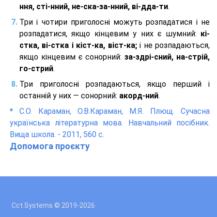
ння, сті-нний, не-ска-за-нний, ві-дда-ти
.
Три і чотири приголосні можуть розпадатися і не
розпадатися, якщо кінцевим у них є шумний:
кі-
стка, ві-стка і кіст-ка, віст-ка;
і не розпадаються,
якщо кінцевим є сонорний:
за-здрі-сний, на-стрій,
го-стрий
.
Три приголосні розпадаються, якщо перший і
останній у них — сонорний:
акорд-ний
.
*
С.О. Караман, О.В.Караман, М.Я. Плющ. Сучасна
українська літературна мова. Навчальний посібник.
Вища школа. - 2011, 560 с.
Допомога проєкту
Cct.Systems © 2019
-2026