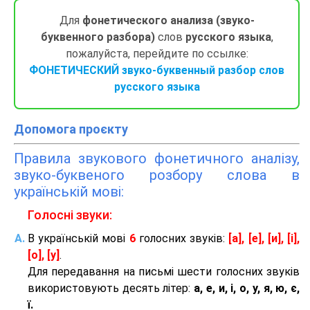
Для
фонетического анализа (звуко-
буквенного разбора)
слов
русского языка
,
пожалуйста, перейдите по ссылке:
ФОНЕТИЧЕСКИЙ звуко-буквенный разбор слов
русского языка
Допомога проєкту
Правила звукового фонетичного аналізу,
звуко-буквеного розбору слова в
українській мові:
Голосні звуки:
В українській мові
6
голосних звуків:
[а], [е], [и], [і],
[о], [у]
.
Для передавання на письмі шести голосних звуків
використовують десять літер:
а, е, и, і, о, у, я, ю, є,
ї.