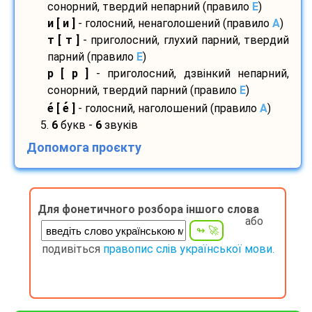
сонорний, твердий непарний (правило
E
)
и [ и ]
- голосний, ненаголошений (правило
A
)
т [ т ]
- приголосний, глухий парний, твердий
парний (правило
E
)
р [ р ]
- приголосний, дзвінкий непарний,
сонорний, твердий парний (правило
E
)
е
[ е
]
- голосний, наголошений (правило
A
)
5.
6
букв -
6
звуків
Допомога проєкту
Для фонетичного розбора іншого слова
або
подивіться
правопис слів української мови.