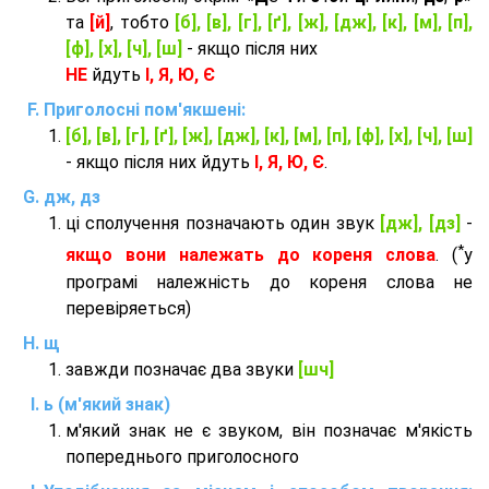
та
[й]
, тобто
[б], [в], [г], [ґ], [ж], [дж], [к], [м], [п],
[ф], [х], [ч], [ш]
- якщо після них
НЕ
йдуть
І, Я, Ю, Є
Приголосні пом'якшені:
[б], [в], [г], [ґ], [ж], [дж], [к], [м], [п], [ф], [х], [ч], [ш]
- якщо після них йдуть
І, Я, Ю, Є
.
дж, дз
ці сполучення позначають один звук
[дж], [дз]
-
*
якщо вони належать до кореня слова
. (
у
програмі належність до кореня слова не
перевіряеться)
щ
завжди позначає два звуки
[шч]
ь (м'який знак)
м'який знак не є звуком, він позначає м'якість
попереднього приголосного