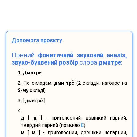
Допомога проєкту
Повний
фонетичний звуковий аналіз,
звуко-буквений розбір
слова
дмитре
:
1.
Дмитре
2. По складам:
дми-
тре
(
2
склади; наголос на
2-му
складі).
3. [ дмитре
]
4.
д [ д ]
- приголосний, дзвінкий парний,
твердий парний (правило
E
)
м [ м ]
- приголосний, дзвінкий непарний,