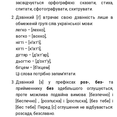
засвідчується орфографією: сказати, стиха,
спитати, сфотографувати, схитрувати.
Дзвінкий [г] втрачає свою дзвінкість лише в
обмеженій групі слів української мови:
легко – [лехко],
вогко – [вохко],
нігті – [н’іхт’і],
кігті – [к’іхт’і],
дігтяр – [д’іхт’ар],
дьогтю – [д’охт’у],
бігцем – [б’іхцем].
Ці слова потрібно запам’ятати.
Дзвінкий [з] у префіксах
роз-
,
без-
та
прийменнику
без
здебільшого оглушується,
проте можлива подвійна вимова: [безпeчно] і
[беспeчно] , [розпuска] і [роспuска], [без тeбе] і
[бес тeбе]. Перед [с] оглушення не відбувається:
розсада, безславно.