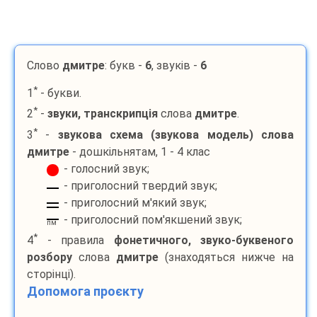
Слово
дмитре
: букв -
6
, звуків -
6
*
1
- букви.
*
2
-
звуки, транскрипція
слова
дмитре
.
*
3
-
звукова схема (звукова модель) слова
дмитре
- дошкільнятам, 1 - 4 клас
- голосний звук;
- приголосний твердий звук;
- приголосний м'який звук;
- приголосний пом'якшений звук;
пм
*
4
- правила
фонетичного, звуко-буквеного
розбору
слова
дмитре
(знаходяться нижче на
сторінці).
Допомога проєкту