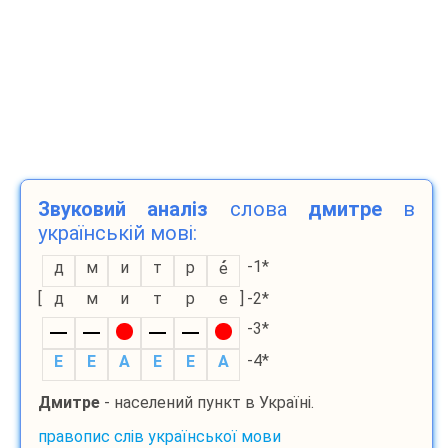
Звуковий аналіз
слова
дмитре
в
українській мові:
-1*
д
м
и
т
р
е
[
д
м
и
т
р
е
]
-2*
-3*
-4*
E
E
A
E
E
A
Дмитре
- населений пункт в Україні.
правопис слів української мови