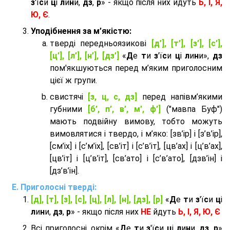
з
'ї
с
и
ц
і
л
и
н
и,
дз
,
р
» - якщо після них йдуть
Ь, І, Я,
Ю, Є
.
Уподібнення за м’якістю:
тверді передньоязикові
[д’], [т’], [з’], [с’],
[ц’], [л’], [н’], [дз’]
«
Д
е
т
и
з
'ї
с
и
ц
і
л
и
н
и»,
дз
пом'якшуються перед м’яким приголосним
цієї ж групи.
cвистячі
[з, ц, с, дз]
перед напівм’якими
губними
[б’, п’, в’, м’, ф’]
("мавпа Буф")
мають подвійну вимову, тобто можуть
вимовлятися і твердо, і м’яко: [зв’ір] і [з’в’ір],
[см’іх] і [с’м’іх], [св’іт] і [с’в’іт], [цв’ах] і [ц’в’ах],
[цв’іт] і [ц’в’іт], [св’ато] і [с’в’ато], [дзв’iн] і
[дз’в’iн].
Приголосні тверді:
[д], [т], [з], [с], [ц], [л], [н], [дз], [р]
«
Д
е
т
и
з
'ї
с
и
ц
і
л
и
н
и,
дз
,
р
» - якщо після них
НЕ
йдуть
Ь, І, Я, Ю, Є
Всі приголосні, окрім «
Д
е
т
и
з
'ї
с
и
ц
і
л
и
н
и,
дз
,
р
»