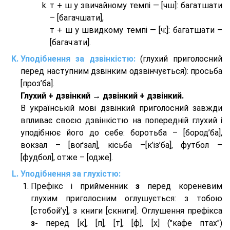
т + ш у звичайному темпі — [чш]: багатшати
– [багачшати],
т + ш у швидкому темпі — [ч:]: багатшати –
[багач:ати].
Уподібнення за дзвінкістю:
(глухий приголосний
перед наступним дзвінким одзвінчується): просьба
[проз’ба].
Глухий + дзвінкий → дзвінкий + дзвінкий.
В українській мові дзвінкий приголосний завжди
впливає своєю дзвінкістю на попередній глухий і
уподібнює його до себе: боротьба – [бород’ба],
вокзал – [воґзал], кісьба –[к’із’ба], футбол –
[фудбол], отже – [одже].
Уподібнення за глухістю:
Префікс і прийменник
з
перед кореневим
глухим приголосним оглушується: з тобою
[стобой’у], з книги [скниги]. Оглушення префікса
з-
перед [к], [п], [т], [ф], [х] ("кафе птах")