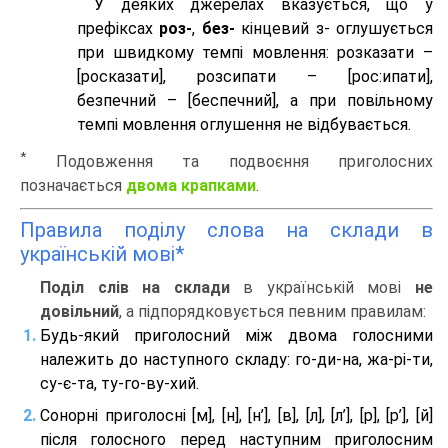
У деяких джерелах вказується, що у
префіксах
роз-
,
без-
кінцевий з- оглушується
при швидкому темпі мовлення: розказати –
[росказати], розсипати – [роc:ипати],
безпечний – [беспечний], а при повільному
темпі мовлення оглушення не відбувається.
*
Подовження та подвоєння приголосних
позначається
двома крапками
.
Правила поділу слова на склади в
українській мові*
Поділ слів на склади
в українській мові
не
довільний
, а підпорядковується певним правилам:
Будь-який приголосний між двома голосними
належить до наступного складу: го-ди-на, жа-рі-ти,
су-є-та, ту-го-ву-хий.
Сонорні приголосні [м], [н], [н’], [в], [л], [л’], [р], [р’], [й]
після голосного перед наступним приголосним