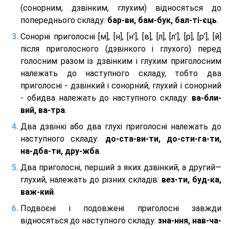
(сонорним, дзвінким, глухим) відносяться до
попереднього складу:
бар-ви, бам-бук, бал-ті-єць
.
Сонорні приголосні [м], [н], [н’], [в], [л], [л’], [р], [р’], [й]
після приголосного (дзвінкого і глухого) перед
голосним разом із дзвінким і глухим приголосним
належать до наступного складу, тобто два
приголосні - дзвінкий і сонорний, глухий і сонорний
- обидва належать до наступного складу:
ва-бли-
вий, ва-тра
.
Два дзвінкі або два глухі приголосні належать до
наступного складу:
до-ста-ви-ти, до-сти-га-ти,
на-дба-ти, дру-жба
.
Два приголосні, перший з яких дзвінкий, а другий—
глухий, належать до різних складів:
вез-ти, буд-ка,
важ-кий
.
Подвоєні і подовжені приголосні завжди
відносяться до наступного складу:
зна-ння, нав-ча-