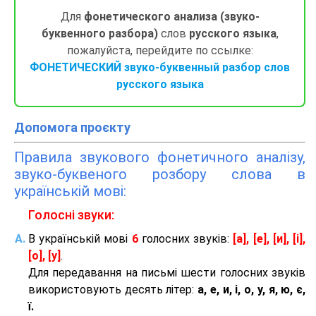
Для
фонетического анализа (звуко-
буквенного разбора)
слов
русского языка
,
пожалуйста, перейдите по ссылке:
ФОНЕТИЧЕСКИЙ звуко-буквенный разбор слов
русского языка
Допомога проєкту
Правила звукового фонетичного аналізу,
звуко-буквеного розбору слова в
українській мові:
Голосні звуки:
В українській мові
6
голосних звуків:
[а], [е], [и], [і],
[о], [у]
.
Для передавання на письмі шести голосних звуків
використовують десять літер:
а, е, и, і, о, у, я, ю, є,
ї.