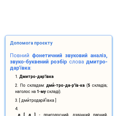
Допомога проєкту
Повний
фонетичний звуковий аналіз,
звуко-буквений розбір
слова
дмитро-
дар'ївка
:
1.
Дмитро-дар'ївка
2. По складам:
дми
-
тро-
да-
р'їв-
ка
(
5
складів;
наголос на
1-му
складі).
’
3. [ дми
тродарй
івка ]
4.
д [ д ]
- приголосний, дзвінкий парний,