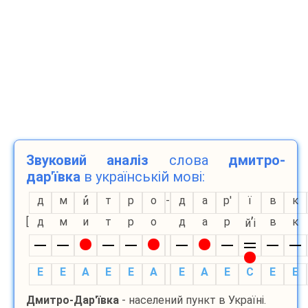
Звуковий аналіз
слова
дмитро-
дар'ївка
в українській мові:
д
м
т
р
о
-
д
а
р'
ї
в
к
и
’
[
д
м
и
т
р
о
д
а
р
в
к
й
і
E
E
A
E
E
A
E
A
E
С
E
E
Дмитро-Дар'ївка
- населений пункт в Україні.