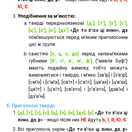
Ю, Є
.
Уподібнення за м’якістю:
тверді передньоязикові
[д’], [т’], [з’], [с’],
[ц’], [л’], [н’], [дз’]
«
Д
е
т
и
з
'ї
с
и
ц
і
л
и
н
и»,
дз
пом'якшуються перед м’яким приголосним
цієї ж групи.
cвистячі
[з, ц, с, дз]
перед напівм’якими
губними
[б’, п’, в’, м’, ф’]
("мавпа Буф")
мають подвійну вимову, тобто можуть
вимовлятися і твердо, і м’яко: [зв’ір] і [з’в’ір],
[см’іх] і [с’м’іх], [св’іт] і [с’в’іт], [цв’ах] і [ц’в’ах],
[цв’іт] і [ц’в’іт], [св’ато] і [с’в’ато], [дзв’iн] і
[дз’в’iн].
Приголосні тверді:
[д], [т], [з], [с], [ц], [л], [н], [дз], [р]
«
Д
е
т
и
з
'ї
с
и
ц
і
л
и
н
и,
дз
,
р
» - якщо після них
НЕ
йдуть
Ь, І, Я, Ю, Є
Всі приголосні, окрім «
Д
е
т
и
з
'ї
с
и
ц
і
л
и
н
и,
дз
,
р
»