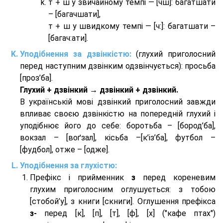
т + ш у звичайному темпі — [чш]: багатшати
– [багачшати],
т + ш у швидкому темпі — [ч:]: багатшати –
[багач:ати].
Уподібнення за дзвінкістю:
(глухий приголосний
перед наступним дзвінким одзвінчується): просьба
[проз’ба].
Глухий + дзвінкий → дзвінкий + дзвінкий.
В українській мові дзвінкий приголосний завжди
впливає своєю дзвінкістю на попередній глухий і
уподібнює його до себе: боротьба – [бород’ба],
вокзал – [воґзал], кісьба –[к’із’ба], футбол –
[фудбол], отже – [одже].
Уподібнення за глухістю:
Префікс і прийменник
з
перед кореневим
глухим приголосним оглушується: з тобою
[стобой’у], з книги [скниги]. Оглушення префікса
з-
перед [к], [п], [т], [ф], [х] ("кафе птах")