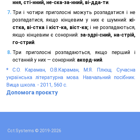
ння, сті-нний, не-ска-за-нний, ві-дда-ти
.
Три і чотири приголосні можуть розпадатися і не
розпадатися, якщо кінцевим у них є шумний:
кі-
стка, ві-стка і кіст-ка, віст-ка;
і не розпадаються,
якщо кінцевим є сонорний:
за-здрі-сний, на-стрій,
го-стрий
.
Три приголосні розпадаються, якщо перший і
останній у них — сонорний:
акорд-ний
.
*
С.О. Караман, О.В.Караман, М.Я. Плющ. Сучасна
українська літературна мова. Навчальний посібник.
Вища школа. - 2011, 560 с.
Допомога проєкту
Cct.Systems © 2019
-2026