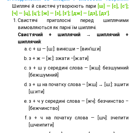
Шиплячі й свистячі утворюють пари
[ш] — [c], [с’];
[ч] — [ц], [ц’]; [ж] — [з], [з’]; [дж] — [дз], [дз’]
.
Свистячі приголосні перед шиплячими
вимовляються як парні їм шиплячі.
Cвистячий + шиплячий → шиплячий +
шиплячий
:
с + ш — [ш:]: винісши – [вин’іш:и]
з + ж — [ж:]: зжати –[ж:ати]
з + ш у середині слова — [жш]: безшумний
[бежшумний]
з + ш на початку слова — [жш] → [ш:]: зшити
[ш:ити]
з + ч у середині слова — [жч]: безчинство –
[бежчинство]
з + ч на початку слова — [шч]: зчепити
[шчеипити]