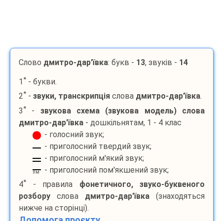
Слово
дмитро-дар'ївка
: букв -
13
, звуків -
14
*
1
- букви.
*
2
-
звуки, транскрипція
слова
дмитро-дар'ївка
.
*
3
-
звукова схема (звукова модель) слова
дмитро-дар'ївка
- дошкільнятам, 1 - 4 клас
- голосний звук;
- приголосний твердий звук;
- приголосний м'який звук;
- приголосний пом'якшений звук;
пм
*
4
- правила
фонетичного, звуко-буквеного
розбору
слова
дмитро-дар'ївка
(знаходяться
нижче на сторінці).
Допомога проєкту