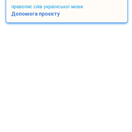
правопис слів української мови
Допомога проєкту