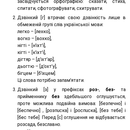
засвідчується орфографією: сказати, стиха,
спитати, сфотографувати, схитрувати.
Дзвінкий [г] втрачає свою дзвінкість лише в
обмеженій групі слів української мови:
легко – [лехко],
вогко – [вохко],
нігті – [н’іхт’і],
кігті – [к’іхт’і],
дігтяр – [д’іхт’ар],
дьогтю – [д’охт’у],
бігцем – [б’іхцем].
Ці слова потрібно запам’ятати.
Дзвінкий [з] у префіксах
роз-
,
без-
та
прийменнику
без
здебільшого оглушується,
проте можлива подвійна вимова: [безпeчно] і
[беспeчно] , [розпuска] і [роспuска], [без тeбе] і
[бес тeбе]. Перед [с] оглушення не відбувається:
розсада, безславно.