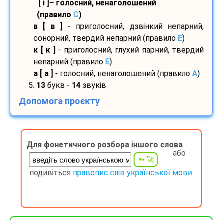
[ і ]– голосний, ненаголошений
(правило
С
)
в [ в ]
- приголосний, дзвінкий непарний,
сонорний, твердий непарний (правило
E
)
к [ к ]
- приголосний, глухий парний, твердий
непарний (правило
E
)
а [ а ]
- голосний, ненаголошений (правило
A
)
5.
13
букв -
14
звуків
Допомога проєкту
Для фонетичного розбора іншого слова
або
подивіться
правопис слів української мови.