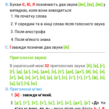
Букви
Є, Ю, Я
позначають два звуки
[йе], [йу], [йа]
у
випадках, коли вони знаходяться:
На початку слова
У середині та в кінці слова після голосного звука
Після апострофа
Після м'якого знака
Ї
завжди позначає два звуки
[йі]
Приголосні звуки:
В українській мові
32
приголосних звуки:
[б], [в], [г],
[ґ], [д], [д’], [ж], [дж], [з], [з’], [дз], [дз’], [й], [к], [л],
[л’], [м], [н], [н’], [п], [р], [р’], [с], [с’], [т], [т’], [ф], [х],
[ц], [ц’], [ч], [ш]
Приголосні м'які:
[й]
-
завжди м'який
;
[д’], [т’], [з’], [с’], [ц’], [л’], [н’], [дз’], [р’]
«
Д
е
т
и
з
'ї
с
и
ц
і
л
и
н
и,
дз
,
р
» - якщо після них йдуть
Ь, І, Я,