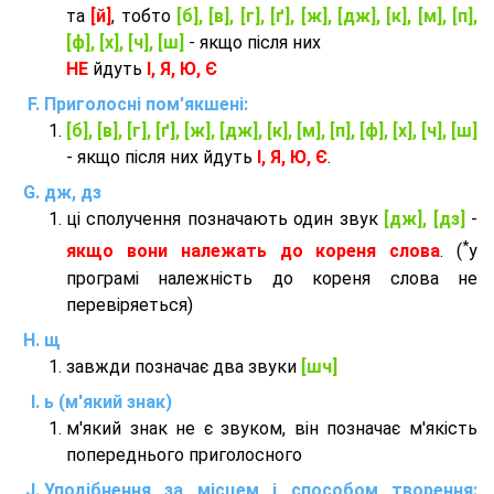
та
[й]
, тобто
[б], [в], [г], [ґ], [ж], [дж], [к], [м], [п],
[ф], [х], [ч], [ш]
- якщо після них
НЕ
йдуть
І, Я, Ю, Є
Приголосні пом'якшені:
[б], [в], [г], [ґ], [ж], [дж], [к], [м], [п], [ф], [х], [ч], [ш]
- якщо після них йдуть
І, Я, Ю, Є
.
дж, дз
ці сполучення позначають один звук
[дж], [дз]
-
*
якщо вони належать до кореня слова
. (
у
програмі належність до кореня слова не
перевіряеться)
щ
завжди позначає два звуки
[шч]
ь (м'який знак)
м'який знак не є звуком, він позначає м'якість
попереднього приголосного
Уподібнення за місцем і способом творення: