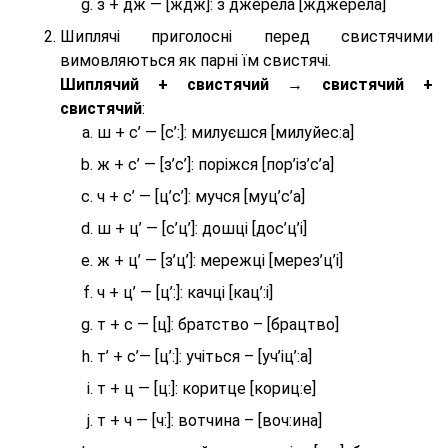
з + дж — [ждж]: з джерела [жджерела]
Шиплячі приголосні перед свистячими
вимовляються як парні їм свистячі.
Шиплячий + свистячий → свистячий +
свистячий
:
ш + с’ — [с’:]: милуєшся [милуйес:а]
ж + с’ — [з’с’]: поріжся [пор’із’с’а]
ч + с’ — [ц’с’]: мучся [муц’с’а]
ш + ц’ — [с’ц’]: дошці [дос’ц’і]
ж + ц’ — [з’ц’]: мережці [мерез’ц’і]
ч + ц’ — [ц’:]: качці [кац’:і]
т + с — [ц]: братство – [брaцтво]
т’ + с’— [ц’:]: учіться – [уч’іц’:a]
т + ц — [ц:]: коритце [кориц:е]
т + ч — [ч:]: вотчина – [вoч:ина]