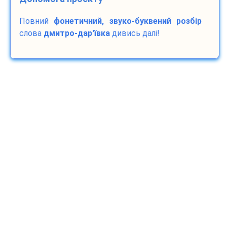
Повний
фонетичний, звуко-буквений розбір
слова
дмитро-дар'ївка
дивись далі!