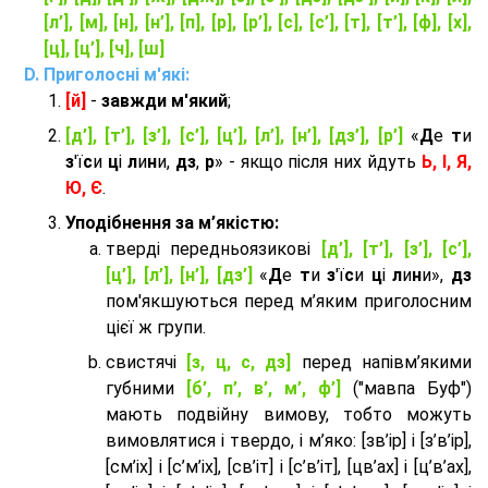
[л’], [м], [н], [н’], [п], [р], [р’], [с], [с’], [т], [т’], [ф], [х],
[ц], [ц’], [ч], [ш]
Приголосні м'які:
[й]
-
завжди м'який
;
[д’], [т’], [з’], [с’], [ц’], [л’], [н’], [дз’], [р’]
«
Д
е
т
и
з
'ї
с
и
ц
і
л
и
н
и,
дз
,
р
» - якщо після них йдуть
Ь, І, Я,
Ю, Є
.
Уподібнення за м’якістю:
тверді передньоязикові
[д’], [т’], [з’], [с’],
[ц’], [л’], [н’], [дз’]
«
Д
е
т
и
з
'ї
с
и
ц
і
л
и
н
и»,
дз
пом'якшуються перед м’яким приголосним
цієї ж групи.
cвистячі
[з, ц, с, дз]
перед напівм’якими
губними
[б’, п’, в’, м’, ф’]
("мавпа Буф")
мають подвійну вимову, тобто можуть
вимовлятися і твердо, і м’яко: [зв’ір] і [з’в’ір],
[см’іх] і [с’м’іх], [св’іт] і [с’в’іт], [цв’ах] і [ц’в’ах],