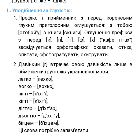
[фудбол], отже – [одже].
Уподібнення за глухістю:
Префікс і прийменник
з
перед кореневим
глухим приголосним оглушується: з тобою
[стобой’у], з книги [скниги]. Оглушення префікса
з-
перед [к], [п], [т], [ф], [х] ("кафе птах")
засвідчується орфографією: сказати, стиха,
спитати, сфотографувати, схитрувати.
Дзвінкий [г] втрачає свою дзвінкість лише в
обмеженій групі слів української мови:
легко – [лехко],
вогко – [вохко],
нігті – [н’іхт’і],
кігті – [к’іхт’і],
дігтяр – [д’іхт’ар],
дьогтю – [д’охт’у],
бігцем – [б’іхцем].
Ці слова потрібно запам’ятати.