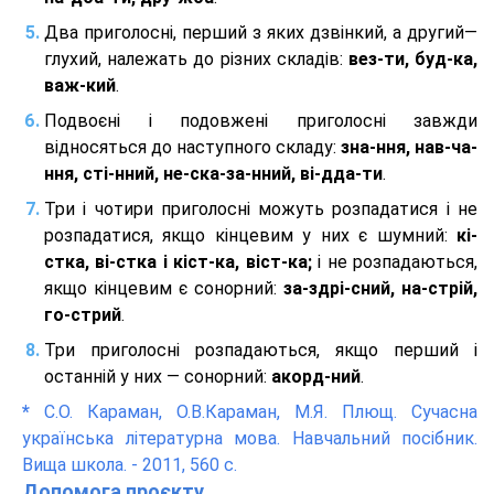
Два приголосні, перший з яких дзвінкий, а другий—
глухий, належать до різних складів:
вез-ти, буд-ка,
важ-кий
.
Подвоєні і подовжені приголосні завжди
відносяться до наступного складу:
зна-ння, нав-ча-
ння, сті-нний, не-ска-за-нний, ві-дда-ти
.
Три і чотири приголосні можуть розпадатися і не
розпадатися, якщо кінцевим у них є шумний:
кі-
стка, ві-стка і кіст-ка, віст-ка;
і не розпадаються,
якщо кінцевим є сонорний:
за-здрі-сний, на-стрій,
го-стрий
.
Три приголосні розпадаються, якщо перший і
останній у них — сонорний:
акорд-ний
.
*
С.О. Караман, О.В.Караман, М.Я. Плющ. Сучасна
українська літературна мова. Навчальний посібник.
Вища школа. - 2011, 560 с.
Допомога проєкту