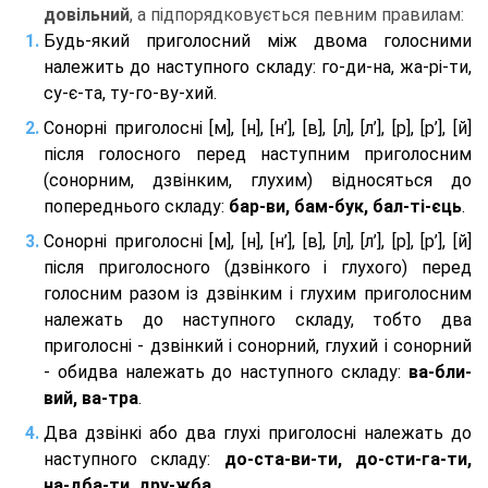
довільний
, а підпорядковується певним правилам:
Будь-який приголосний між двома голосними
належить до наступного складу: го-ди-на, жа-рі-ти,
су-є-та, ту-го-ву-хий.
Сонорні приголосні [м], [н], [н’], [в], [л], [л’], [р], [р’], [й]
після голосного перед наступним приголосним
(сонорним, дзвінким, глухим) відносяться до
попереднього складу:
бар-ви, бам-бук, бал-ті-єць
.
Сонорні приголосні [м], [н], [н’], [в], [л], [л’], [р], [р’], [й]
після приголосного (дзвінкого і глухого) перед
голосним разом із дзвінким і глухим приголосним
належать до наступного складу, тобто два
приголосні - дзвінкий і сонорний, глухий і сонорний
- обидва належать до наступного складу:
ва-бли-
вий, ва-тра
.
Два дзвінкі або два глухі приголосні належать до
наступного складу:
до-ста-ви-ти, до-сти-га-ти,
на-дба-ти, дру-жба
.