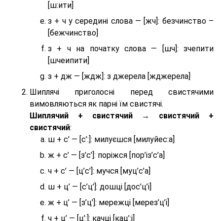
[ш:ити]
з + ч у середині слова — [жч]: безчинство –
[бежчинство]
з + ч на початку слова — [шч]: зчепити
[шчеипити]
з + дж — [ждж]: з джерела [жджерела]
Шиплячі приголосні перед свистячими
вимовляються як парні їм свистячі.
Шиплячий + свистячий → свистячий +
свистячий
:
ш + с’ — [с’:]: милуєшся [милуйес:а]
ж + с’ — [з’с’]: поріжся [пор’із’с’а]
ч + с’ — [ц’с’]: мучся [муц’с’а]
ш + ц’ — [с’ц’]: дошці [дос’ц’і]
ж + ц’ — [з’ц’]: мережці [мерез’ц’і]
ч + ц’ — [ц’:]: качці [кац’:і]