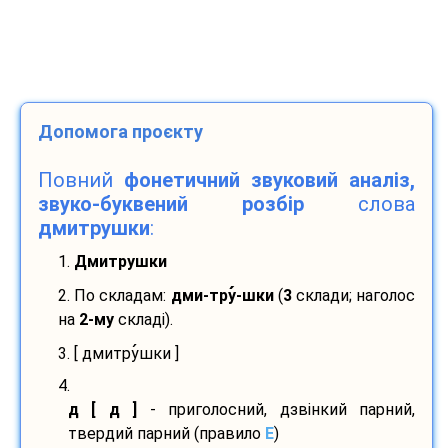
Допомога проєкту
Повний
фонетичний звуковий аналіз,
звуко-буквений розбір
слова
дмитрушки
:
1.
Дмитрушки
2. По складам:
дми-
тру
-
шки
(
3
склади; наголос
на
2-му
складі).
3. [ дмитру
шки ]
4.
д [ д ]
- приголосний, дзвінкий парний,
твердий парний (правило
E
)