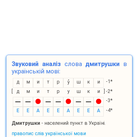
Звуковий аналіз
слова
дмитрушки
в
українській мові:
-1*
д
м
и
т
р
ш
к
и
у
[
д
м
и
т
р
у
ш
к
и
]
-2*
-3*
-4*
E
E
A
E
E
A
E
E
A
Дмитрушки
- населений пункт в Україні.
правопис слів української мови