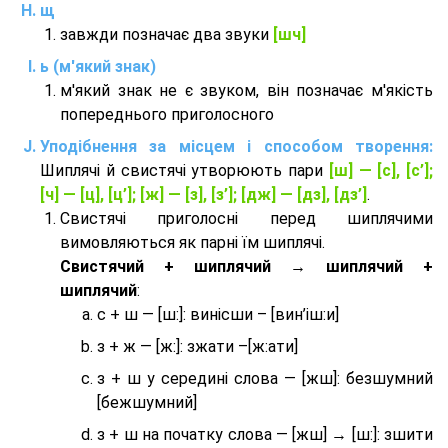
щ
завжди позначає два звуки
[шч]
ь (м'який знак)
м'який знак не є звуком, він позначає м'якість
попереднього приголосного
Уподібнення за місцем і способом творення:
Шиплячі й свистячі утворюють пари
[ш] — [c], [с’];
[ч] — [ц], [ц’]; [ж] — [з], [з’]; [дж] — [дз], [дз’]
.
Свистячі приголосні перед шиплячими
вимовляються як парні їм шиплячі.
Cвистячий + шиплячий → шиплячий +
шиплячий
:
с + ш — [ш:]: винісши – [вин’іш:и]
з + ж — [ж:]: зжати –[ж:ати]
з + ш у середині слова — [жш]: безшумний
[бежшумний]
з + ш на початку слова — [жш] → [ш:]: зшити