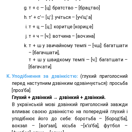
т + с — [ц]: братство – [брaцтво]
т’ + с’— [ц’:]: учіться – [уч’іц’:a]
т + ц — [ц:]: коритце [кориц:е]
т + ч — [ч:]: вотчина – [вoч:ина]
т + ш у звичайному темпі — [чш]: багатшати
– [багачшати],
т + ш у швидкому темпі — [ч:]: багатшати –
[багач:ати].
Уподібнення за дзвінкістю:
(глухий приголосний
перед наступним дзвінким одзвінчується): просьба
[проз’ба].
Глухий + дзвінкий → дзвінкий + дзвінкий.
В українській мові дзвінкий приголосний завжди
впливає своєю дзвінкістю на попередній глухий і
уподібнює його до себе: боротьба – [бород’ба],
вокзал – [воґзал], кісьба –[к’із’ба], футбол –