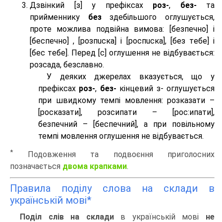
Дзвінкий [з] у префіксах
роз-
,
без-
та
прийменнику
без
здебільшого оглушується,
проте можлива подвійна вимова: [безпeчно] і
[беспeчно] , [розпuска] і [роспuска], [без тeбе] і
[бес тeбе]. Перед [с] оглушення не відбувається:
розсада, безславно.
У деяких джерелах вказується, що у
префіксах
роз-
,
без-
кінцевий з- оглушується
при швидкому темпі мовлення: розказати –
[росказати], розсипати – [роc:ипати],
безпечний – [беспечний], а при повільному
темпі мовлення оглушення не відбувається.
*
Подовження та подвоєння приголосних
позначається
двома крапками
.
Правила поділу слова на склади в
українській мові*
Поділ слів на склади
в українській мові
не