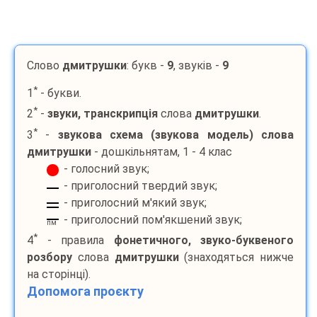
Слово
дмитрушки
: букв -
9
, звуків -
9
*
1
- букви.
*
2
-
звуки, транскрипція
слова
дмитрушки
.
*
3
-
звукова схема (звукова модель) слова
дмитрушки
- дошкільнятам, 1 - 4 клас
- голосний звук;
- приголосний твердий звук;
- приголосний м'який звук;
- приголосний пом'якшений звук;
пм
*
4
- правила
фонетичного, звуко-буквеного
розбору
слова
дмитрушки
(знаходяться нижче
на сторінці).
Допомога проєкту