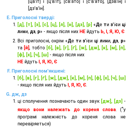
[цв’іт] і [ц’в’іт], [св’ато] і [с’в’ато], [дзв’iн] і
[дз’в’iн].
Приголосні тверді:
[д], [т], [з], [с], [ц], [л], [н], [дз], [р]
«
Д
е
т
и
з
'ї
с
и
ц
і
л
и
н
и,
дз
,
р
» - якщо після них
НЕ
йдуть
Ь, І, Я, Ю, Є
Всі приголосні, окрім «
Д
е
т
и
з
'ї
с
и
ц
і
л
и
н
и,
дз
,
р
»
та
[й]
, тобто
[б], [в], [г], [ґ], [ж], [дж], [к], [м], [п],
[ф], [х], [ч], [ш]
- якщо після них
НЕ
йдуть
І, Я, Ю, Є
Приголосні пом'якшені:
[б], [в], [г], [ґ], [ж], [дж], [к], [м], [п], [ф], [х], [ч], [ш]
- якщо після них йдуть
І, Я, Ю, Є
.
дж, дз
ці сполучення позначають один звук
[дж], [дз]
-
*
якщо вони належать до кореня слова
. (
у
програмі належність до кореня слова не
перевіряеться)