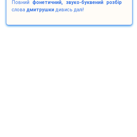
Повний
фонетичний, звуко-буквений розбір
слова
дмитрушки
дивись далі!