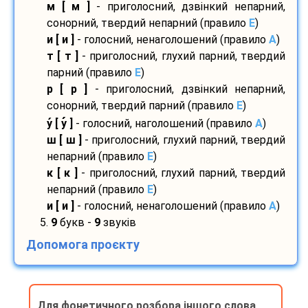
м [ м ]
- приголосний, дзвінкий непарний,
сонорний, твердий непарний (правило
E
)
и [ и ]
- голосний, ненаголошений (правило
A
)
т [ т ]
- приголосний, глухий парний, твердий
парний (правило
E
)
р [ р ]
- приголосний, дзвінкий непарний,
сонорний, твердий парний (правило
E
)
у
[ у
]
- голосний, наголошений (правило
A
)
ш [ ш ]
- приголосний, глухий парний, твердий
непарний (правило
E
)
к [ к ]
- приголосний, глухий парний, твердий
непарний (правило
E
)
и [ и ]
- голосний, ненаголошений (правило
A
)
5.
9
букв -
9
звуків
Допомога проєкту
Для фонетичного розбора іншого слова