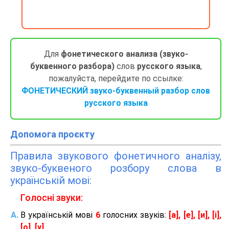
Для
фонетического анализа (звуко-
буквенного разбора)
слов
русского языка
,
пожалуйста, перейдите по ссылке:
ФОНЕТИЧЕСКИЙ звуко-буквенный разбор слов
русского языка
Допомога проєкту
Правила звукового фонетичного аналізу,
звуко-буквеного розбору слова в
українській мові:
Голосні звуки:
В українській мові
6
голосних звуків:
[а], [е], [и], [і],
[о], [у]
.