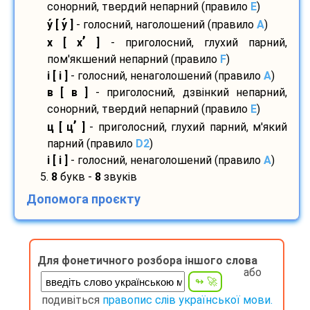
сонорний, твердий непарний (правило
E
)
у
[ у
]
- голосний, наголошений (правило
A
)
’
х [ х
]
- приголосний, глухий парний,
пом'якшений непарний (правило
F
)
і [ і ]
- голосний, ненаголошений (правило
A
)
в [ в ]
- приголосний, дзвінкий непарний,
сонорний, твердий непарний (правило
E
)
’
ц [ ц
]
- приголосний, глухий парний, м'який
парний (правило
D2
)
і [ і ]
- голосний, ненаголошений (правило
A
)
5.
8
букв -
8
звуків
Допомога проєкту
Для фонетичного розбора іншого слова
або
подивіться
правопис слів української мови.