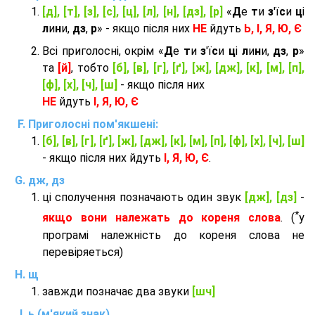
[д], [т], [з], [с], [ц], [л], [н], [дз], [р]
«
Д
е
т
и
з
'ї
с
и
ц
і
л
и
н
и,
дз
,
р
» - якщо після них
НЕ
йдуть
Ь, І, Я, Ю, Є
Всі приголосні, окрім «
Д
е
т
и
з
'ї
с
и
ц
і
л
и
н
и,
дз
,
р
»
та
[й]
, тобто
[б], [в], [г], [ґ], [ж], [дж], [к], [м], [п],
[ф], [х], [ч], [ш]
- якщо після них
НЕ
йдуть
І, Я, Ю, Є
Приголосні пом'якшені:
[б], [в], [г], [ґ], [ж], [дж], [к], [м], [п], [ф], [х], [ч], [ш]
- якщо після них йдуть
І, Я, Ю, Є
.
дж, дз
ці сполучення позначають один звук
[дж], [дз]
-
*
якщо вони належать до кореня слова
. (
у
програмі належність до кореня слова не
перевіряеться)
щ
завжди позначає два звуки
[шч]
ь (м'який знак)