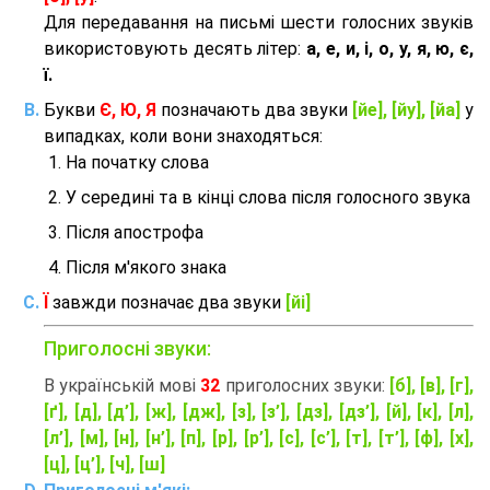
Для передавання на письмі шести голосних звуків
використовують десять літер:
а, е, и, і, о, у, я, ю, є,
ї.
Букви
Є, Ю, Я
позначають два звуки
[йе], [йу], [йа]
у
випадках, коли вони знаходяться:
На початку слова
У середині та в кінці слова після голосного звука
Після апострофа
Після м'якого знака
Ї
завжди позначає два звуки
[йі]
Приголосні звуки:
В українській мові
32
приголосних звуки:
[б], [в], [г],
[ґ], [д], [д’], [ж], [дж], [з], [з’], [дз], [дз’], [й], [к], [л],
[л’], [м], [н], [н’], [п], [р], [р’], [с], [с’], [т], [т’], [ф], [х],
[ц], [ц’], [ч], [ш]