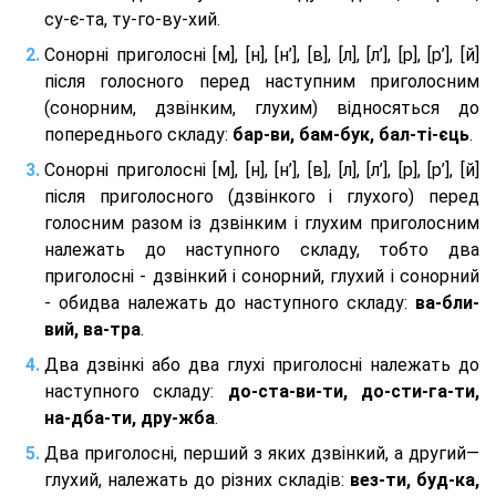
су-є-та, ту-го-ву-хий.
Сонорні приголосні [м], [н], [н’], [в], [л], [л’], [р], [р’], [й]
після голосного перед наступним приголосним
(сонорним, дзвінким, глухим) відносяться до
попереднього складу:
бар-ви, бам-бук, бал-ті-єць
.
Сонорні приголосні [м], [н], [н’], [в], [л], [л’], [р], [р’], [й]
після приголосного (дзвінкого і глухого) перед
голосним разом із дзвінким і глухим приголосним
належать до наступного складу, тобто два
приголосні - дзвінкий і сонорний, глухий і сонорний
- обидва належать до наступного складу:
ва-бли-
вий, ва-тра
.
Два дзвінкі або два глухі приголосні належать до
наступного складу:
до-ста-ви-ти, до-сти-га-ти,
на-дба-ти, дру-жба
.
Два приголосні, перший з яких дзвінкий, а другий—
глухий, належать до різних складів:
вез-ти, буд-ка,