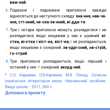
важ-кий
.
Подвоєні і подовжені приголосні завжди
відносяться до наступного складу:
зна-ння, нав-ча-
ння, сті-нний, не-ска-за-нний, ві-дда-ти
.
Три і чотири приголосні можуть розпадатися і не
розпадатися, якщо кінцевим у них є шумний:
кі-
стка, ві-стка і кіст-ка, віст-ка;
і не розпадаються,
якщо кінцевим є сонорний:
за-здрі-сний, на-стрій,
го-стрий
.
Три приголосні розпадаються, якщо перший і
останній у них — сонорний:
акорд-ний
.
*
С.О. Караман, О.В.Караман, М.Я. Плющ. Сучасна
українська літературна мова. Навчальний посібник.
Вища школа. - 2011, 560 с.
Допомога проєкту