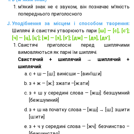
м'який знак не є звуком, він позначає м'якість
попереднього приголосного
Уподібнення за місцем і способом творення:
Шиплячі й свистячі утворюють пари
[ш] — [c], [с’];
[ч] — [ц], [ц’]; [ж] — [з], [з’]; [дж] — [дз], [дз’]
.
Свистячі приголосні перед шиплячими
вимовляються як парні їм шиплячі.
Cвистячий + шиплячий → шиплячий +
шиплячий
:
с + ш — [ш:]: винісши – [вин’іш:и]
з + ж — [ж:]: зжати –[ж:ати]
з + ш у середині слова — [жш]: безшумний
[бежшумний]
з + ш на початку слова — [жш] → [ш:]: зшити
[ш:ити]
з + ч у середині слова — [жч]: безчинство –
[бежчинство]