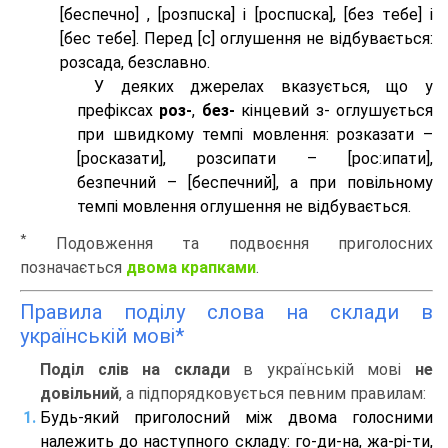
[беспeчно] , [розпuска] і [роспuска], [без тeбе] і
[бес тeбе]. Перед [с] оглушення не відбувається:
розсада, безславно.
У деяких джерелах вказується, що у
префіксах
роз-
,
без-
кінцевий з- оглушується
при швидкому темпі мовлення: розказати –
[росказати], розсипати – [роc:ипати],
безпечний – [беспечний], а при повільному
темпі мовлення оглушення не відбувається.
*
Подовження та подвоєння приголосних
позначається
двома крапками
.
Правила поділу слова на склади в
українській мові*
Поділ слів на склади
в українській мові
не
довільний
, а підпорядковується певним правилам:
Будь-який приголосний між двома голосними
належить до наступного складу: го-ди-на, жа-рі-ти,