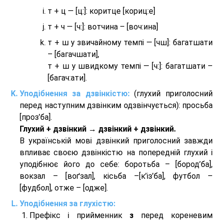
т + ц — [ц:]: коритце [кориц:е]
т + ч — [ч:]: вотчина – [вoч:ина]
т + ш у звичайному темпі — [чш]: багатшати
– [багачшати],
т + ш у швидкому темпі — [ч:]: багатшати –
[багач:ати].
Уподібнення за дзвінкістю:
(глухий приголосний
перед наступним дзвінким одзвінчується): просьба
[проз’ба].
Глухий + дзвінкий → дзвінкий + дзвінкий.
В українській мові дзвінкий приголосний завжди
впливає своєю дзвінкістю на попередній глухий і
уподібнює його до себе: боротьба – [бород’ба],
вокзал – [воґзал], кісьба –[к’із’ба], футбол –
[фудбол], отже – [одже].
Уподібнення за глухістю:
Префікс і прийменник
з
перед кореневим