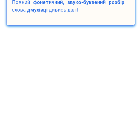
Повний
фонетичний, звуко-буквений розбір
слова
дмухівці
дивись далі!