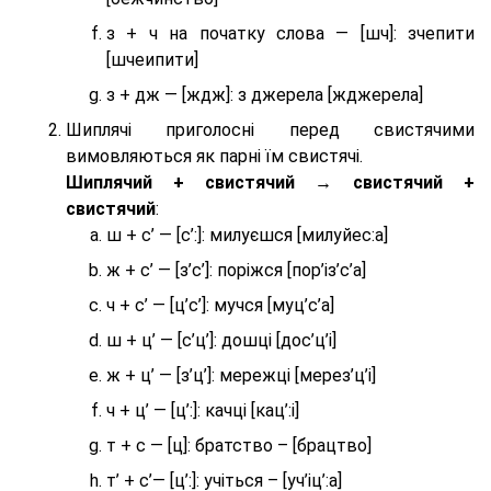
з + ч на початку слова — [шч]: зчепити
[шчеипити]
з + дж — [ждж]: з джерела [жджерела]
Шиплячі приголосні перед свистячими
вимовляються як парні їм свистячі.
Шиплячий + свистячий → свистячий +
свистячий
:
ш + с’ — [с’:]: милуєшся [милуйес:а]
ж + с’ — [з’с’]: поріжся [пор’із’с’а]
ч + с’ — [ц’с’]: мучся [муц’с’а]
ш + ц’ — [с’ц’]: дошці [дос’ц’і]
ж + ц’ — [з’ц’]: мережці [мерез’ц’і]
ч + ц’ — [ц’:]: качці [кац’:і]
т + с — [ц]: братство – [брaцтво]
т’ + с’— [ц’:]: учіться – [уч’іц’:a]