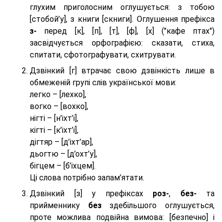
глухим приголосним оглушується: з тобою
[стобой’у], з книги [скниги]. Оглушення префікса
з-
перед [к], [п], [т], [ф], [х] ("кафе птах")
засвідчується орфографією: сказати, стиха,
спитати, сфотографувати, схитрувати.
Дзвінкий [г] втрачає свою дзвінкість лише в
обмеженій групі слів української мови:
легко – [лехко],
вогко – [вохко],
нігті – [н’іхт’і],
кігті – [к’іхт’і],
дігтяр – [д’іхт’ар],
дьогтю – [д’охт’у],
бігцем – [б’іхцем].
Ці слова потрібно запам’ятати.
Дзвінкий [з] у префіксах
роз-
,
без-
та
прийменнику
без
здебільшого оглушується,
проте можлива подвійна вимова: [безпeчно] і