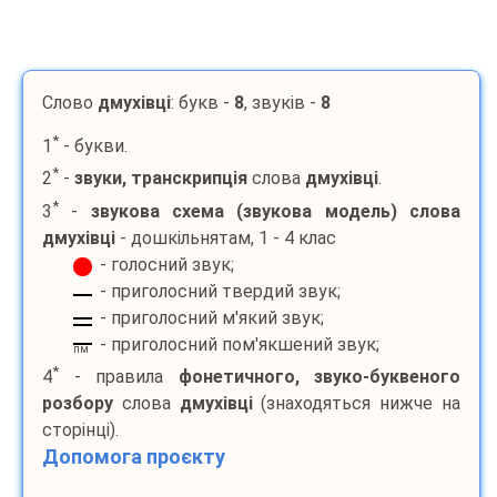
Слово
дмухівці
: букв -
8
, звуків -
8
*
1
- букви.
*
2
-
звуки, транскрипція
слова
дмухівці
.
*
3
-
звукова схема (звукова модель) слова
дмухівці
- дошкільнятам, 1 - 4 клас
- голосний звук;
- приголосний твердий звук;
- приголосний м'який звук;
- приголосний пом'якшений звук;
пм
*
4
- правила
фонетичного, звуко-буквеного
розбору
слова
дмухівці
(знаходяться нижче на
сторінці).
Допомога проєкту