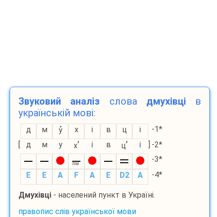
Звуковий аналіз
слова
дмухівці
в
українській мові:
-1*
д
м
х
і
в
ц
і
у
’
’
[
д
м
у
і
в
і
]
-2*
х
ц
-3*
пм
-4*
E
E
A
F
A
E
D2
A
Дмухівці
- населений пункт в Україні.
правопис слів української мови