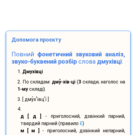
Допомога проєкту
Повний
фонетичний звуковий аналіз,
звуко-буквений розбір
слова
дмухівці
:
1.
Дмухівці
2. По складам:
дму
-
хів-
ці
(
3
склади; наголос на
1-му
складі).
’
’
3. [ дму
х
івц
і ]
4.
д [ д ]
- приголосний, дзвінкий парний,
твердий парний (правило
E
)
м [ м ]
- приголосний, дзвінкий непарний,