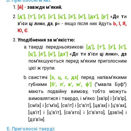
Приголосні м'які:
[й]
-
завжди м'який
;
[д’], [т’], [з’], [с’], [ц’], [л’], [н’], [дз’], [р’]
«
Д
е
т
и
з
'ї
с
и
ц
і
л
и
н
и,
дз
,
р
» - якщо після них йдуть
Ь, І, Я,
Ю, Є
.
Уподібнення за м’якістю:
тверді передньоязикові
[д’], [т’], [з’], [с’],
[ц’], [л’], [н’], [дз’]
«
Д
е
т
и
з
'ї
с
и
ц
і
л
и
н
и»,
дз
пом'якшуються перед м’яким приголосним
цієї ж групи.
cвистячі
[з, ц, с, дз]
перед напівм’якими
губними
[б’, п’, в’, м’, ф’]
("мавпа Буф")
мають подвійну вимову, тобто можуть
вимовлятися і твердо, і м’яко: [зв’ір] і [з’в’ір],
[см’іх] і [с’м’іх], [св’іт] і [с’в’іт], [цв’ах] і [ц’в’ах],
[цв’іт] і [ц’в’іт], [св’ато] і [с’в’ато], [дзв’iн] і
[дз’в’iн].
Приголосні тверді: