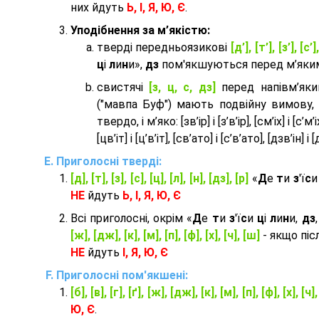
них йдуть
Ь, І, Я, Ю, Є
.
Уподібнення за м’якістю:
тверді передньоязикові
[д’], [т’], [з’], [с’]
ц
і
л
и
н
и»,
дз
пом'якшуються перед м’яким 
cвистячі
[з, ц, с, дз]
перед напівм’як
("мавпа Буф") мають подвійну вимову,
твердо, і м’яко: [зв’ір] і [з’в’ір], [см’іх] і [с’м’іх]
[цв’іт] і [ц’в’іт], [св’ато] і [с’в’ато], [дзв’iн] і [
Приголосні тверді:
[д], [т], [з], [с], [ц], [л], [н], [дз], [р]
«
Д
е
т
и
з
'ї
с
НЕ
йдуть
Ь, І, Я, Ю, Є
Всі приголосні, окрім «
Д
е
т
и
з
'ї
с
и
ц
і
л
и
н
и,
дз
[ж], [дж], [к], [м], [п], [ф], [х], [ч], [ш]
- якщо піс
НЕ
йдуть
І, Я, Ю, Є
Приголосні пом'якшені:
[б], [в], [г], [ґ], [ж], [дж], [к], [м], [п], [ф], [х], [ч]
Ю, Є
.