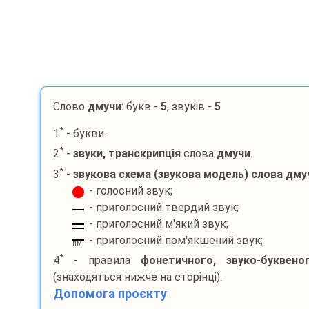
Слово
дмучи
: букв -
5
, звуків -
5
*
1
- букви.
*
2
-
звуки, транскрипція
слова
дмучи
.
*
3
-
звукова схема (звукова модель) слова
дму
- голосний звук;
- приголосний твердий звук;
- приголосний м'який звук;
- приголосний пом'якшений звук;
пм
*
4
- правила
фонетичного, звуко-буквено
(знаходяться нижче на сторінці).
Допомога проєкту