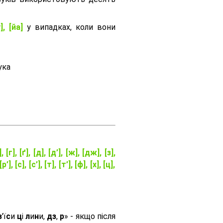
], [йа]
у випадках, коли вони
ука
], [г], [ґ], [д], [д’], [ж], [дж], [з],
[р’], [с], [с’], [т], [т’], [ф], [х], [ц],
з
'ї
с
и
ц
і
л
и
н
и,
дз
,
р
» - якщо після