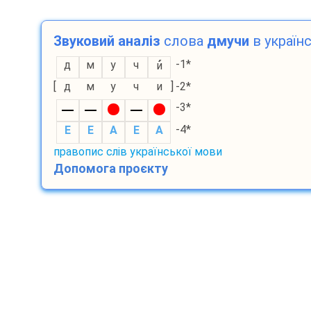
Звуковий аналіз
слова
дмучи
в українс
-1*
д
м
у
ч
и
[
д
м
у
ч
и
]
-2*
-3*
-4*
E
E
A
E
A
правопис слів української мови
Допомога проєкту