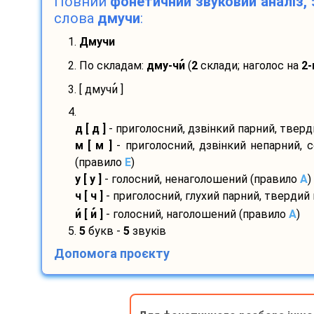
Повний
фонетичний звуковий аналіз, 
слова
дмучи
:
1.
Дмучи
2. По складам:
дму-
чи
(
2
склади; наголос на
2-
3. [ дмучи
]
4.
д [ д ]
- приголосний, дзвінкий парний, твер
м [ м ]
- приголосний, дзвінкий непарний, 
(правило
E
)
у [ у ]
- голосний, ненаголошений (правило
A
)
ч [ ч ]
- приголосний, глухий парний, твердий
и
[ и
]
- голосний, наголошений (правило
A
)
5.
5
букв -
5
звуків
Допомога проєкту