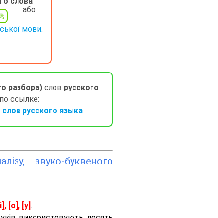
го слова
або
нської мови.
го разбора)
слов
русского
 по ссылке:
слов русского языка
лізу, звуко-буквеного
і], [о], [у]
.
вуків використовують десять