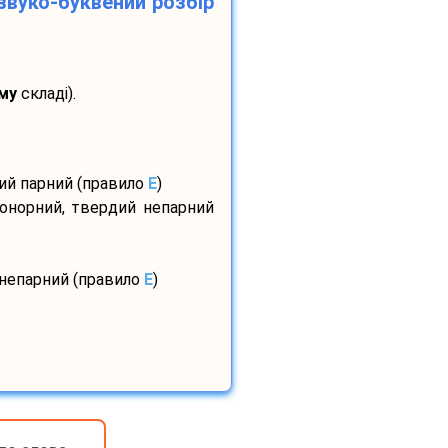
звуко-буквений розбір
му
складі).
дий парний (правило
E
)
сонорний, твердий непарний
 непарний (правило
E
)