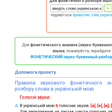
Для фонетичного розбора іншо
подивіться
правопис слів украї
Для
фонетического анализа (звуко-буквенно
языка
, пожалуйста, перейдите
ФОНЕТИЧЕСКИЙ звуко-буквенный разбор 
Допомога проєкту
Правила звукового фонетичного ана
розбору слова в українській мові:
Голосні звуки:
В українській мові
6
голосних звуків:
[а], [е], [и], [
Для передавання на письмі шести голосних з