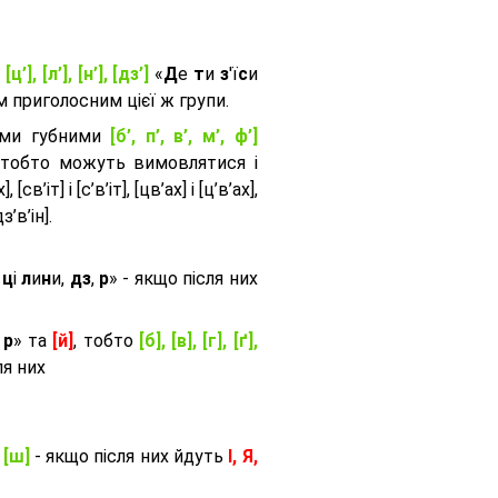
, [ц’], [л’], [н’], [дз’]
«
Д
е
т
и
з
'ї
с
и
приголосним цієї ж групи.
ими губними
[б’, п’, в’, м’, ф’]
 тобто можуть вимовлятися і
, [св’іт] і [с’в’іт], [цв’ах] і [ц’в’ах],
дз’в’iн].
и
ц
і
л
и
н
и,
дз
,
р
» - якщо після них
,
р
» та
[й]
, тобто
[б], [в], [г], [ґ],
ля них
, [ш]
- якщо після них йдуть
І, Я,