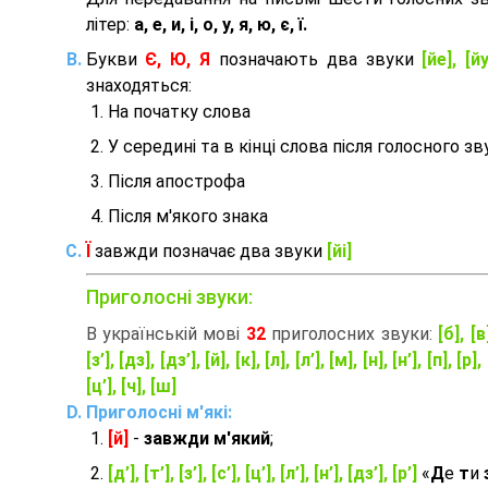
літер:
а, е, и, і, о, у, я, ю, є, ї.
Букви
Є, Ю, Я
позначають два звуки
[йе], [йу
знаходяться:
На початку слова
У середині та в кінці слова після голосного зв
Після апострофа
Після м'якого знака
Ї
завжди позначає два звуки
[йі]
Приголосні звуки:
В українській мові
32
приголосних звуки:
[б], [в
[з’], [дз], [дз’], [й], [к], [л], [л’], [м], [н], [н’], [п], [р], 
[ц’], [ч], [ш]
Приголосні м'які:
[й]
-
завжди м'який
;
[д’], [т’], [з’], [с’], [ц’], [л’], [н’], [дз’], [р’]
«
Д
е
т
и