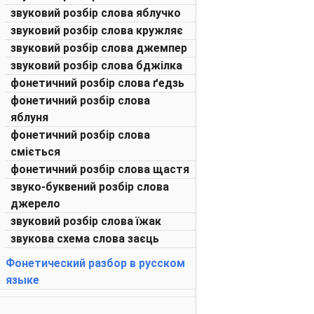
звуковий розбір слова яблучко
звуковий розбір слова кружляє
звуковий розбір слова джемпер
звуковий розбір слова бджілка
фонетичний розбір слова ґедзь
фонетичний розбір слова
яблуня
фонетичний розбір слова
сміється
фонетичний розбір слова щастя
звуко-буквений розбір слова
джерело
звуковий розбір слова їжак
звукова схема слова заєць
Фонетический разбор в русском
языке