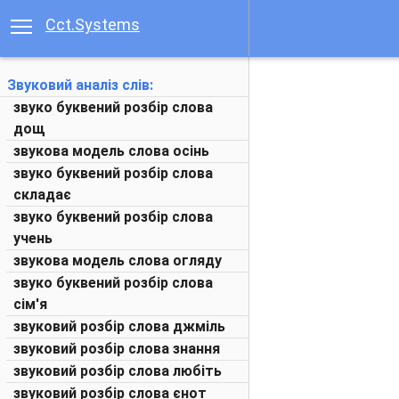
Cct.Systems
Звуковий аналіз слів:
звуко буквений розбір слова
дощ
звукова модель слова осінь
звуко буквений розбір слова
складає
звуко буквений розбір слова
учень
звукова модель слова огляду
звуко буквений розбір слова
сім'я
звуковий розбір слова джміль
звуковий розбір слова знання
звуковий розбір слова любіть
звуковий розбір слова єнот