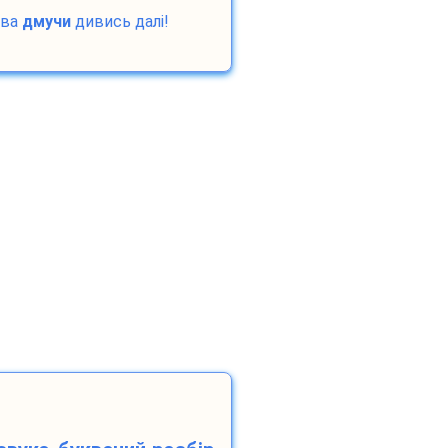
ова
дмучи
дивись далі!